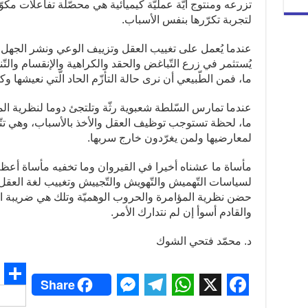
تزرعه ومنتوج أيّة عمليّة كيميائية هي محصّلة تفاعلات مكوّنا
لتجربة تكرّرها بنفس الأسباب.
عندما يُعمل على تغييب العقل وتزييف الوعي ونشر الجهل و
يُستثمر في زرع التّباغض والحقد والكراهية والإنقسام والتّ
ما، فمن الطّبيعي أن نرى حالة التأزّم الحاد الّتي نعيشها و
عندما تمارس السّلطة شعبوية رثّة وتلتجئ دوما لنظرية ا
ما، لحظة تستوجب توظيف العقل والأخذ بالأسباب، وهي تتّهم 
لمعارضيها ولمن يغرّدون خارج سربها.
مأساة ما عشناه أخيرا في القيروان وما تخفيه مأساة أعظم 
لسياسات التّهميش والتّهويش والتّجييش وتغييب لغة العقل ب
حضن نظرية المؤامرة والحروب الوهميّة وتلك هي ضريبة الشّ
والقادم أسوأ إن لم نتدارك الأمر.
د. محمّد فتحي الشوك
Share
S
M
T
W
X
F