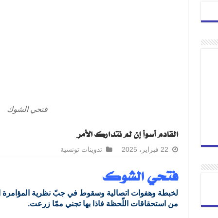
فتحي الشوك
القادم أسوأ إن لم نتدارك الأمر
22 فبراير، 2025
تدوينات تونسية
فتحي الشوك
لخبطة وهفوات اتصالية وسقوط في جبّ نظرية المؤامرة الّت
من استحقاقات اللّحظة فاذا بها تجني ممّا زرعت.