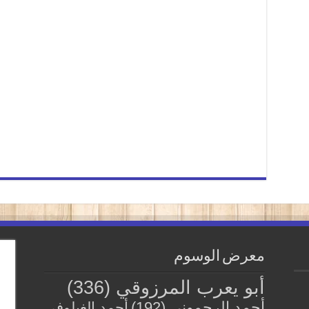
معرض الوسوم
أبو يعرب المرزوقي
(336)
أحمد الرحموني
(192)
أحمد الغيلوفي