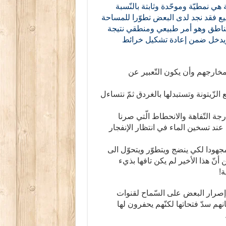
 هي نمطيّة وموحّدة وثابتة بالنّسبة
ميع فقد نجد لدى البعض تطوّرا للمساحة
لمناطق وهو أمر طبيعي ومنطقي نتيجة
ا ويدخل ضمن إعادة تشكيل خرائط
خارجهم وأن يكون التّعبير عن
 الزّيتونة وتستبدلها بالغردق ثمّ نتساءل
لتّفاهة والانحطاط الّتي صرنا
ع عند تسخين الماء في انتظار الإنفجار
دا لكي ينضج ويتطوّر ويتحوّل الى
ّ هذا الأخير لم يكن تافها بذيء
ة!
ا إصرار البعض على السّماح لقنوات
م سدّ فتحاتها لكنّهم يحفرون لها