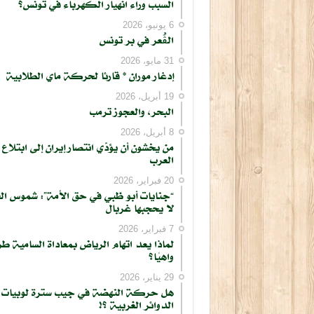
السبب وراء انهيار الكهرباء في تونس؟
6 يونيو، 2026
الڨُعر في بر تونس
31 مايو، 2026
إدغار موران * قارئا لحركة ماي الطلابية
19 أبريل، 2026
البحر، والعجوز ترمب
8 أبريل، 2026
من يخشون أن يؤدّي انتصار إيران إلى ابتلاع
العرب
20 فبراير، 2026
“جنايات أبو ظبي في حق الأمة”: شموس ال
لا يحجبها غربال
7 فبراير، 2026
لماذا يعد اتهام الرياض بمعاداة السامية طر
واهيًا؟
29 يناير، 2026
هل حركة النهضة في جيب سترة لوبيات
الدوائر الغربية ؟!