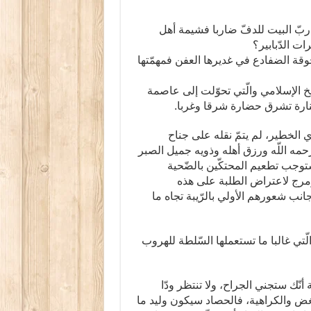
 ربّ البيت للدفّ ضاربا فشيمة أهل
ت الدّبابير؟
قة الضفادع في غديرها العفن فمهمّتها
يخ الإسلامي والّتي تحوّلت إلى عاصمة
منارة تشرق حضارة شرقا وغربا.
ي الخطير، لم يتمّ نقله على جناح
مه اللّه ورزق أهله وذويه جميل الصبر
توجب تطعيم المحتكّين بالضّحية
مرج لاعتراض الطلبة على هذه
انب شعورهم الأولي بالرّيبة تجاه ما
ي غالبا ما تستعملها السّلطة للهروب
أنّك ستجني الجراح، ولا تنتظر ودّا
لبغض والكراهية، فالحصاد سيكون وليد ما