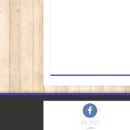
38,502
معجب