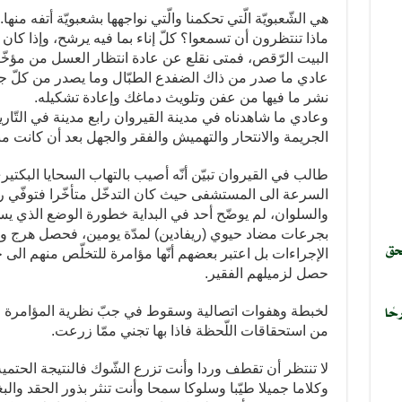
هي الشّعبويّة الّتي تحكمنا والّتي نواجهها بشعبويّة أتفه منها.
ماذا تنتظرون أن تسمعوا؟ كلّ إناء بما فيه يرشح، وإذا كان
البيت الرّقص، فمتى نقلع عن عادة انتظار العسل من مؤخّرا
عادي ما صدر من ذاك الضفدع الطبّال وما يصدر من كلّ جو
نشر ما فيها من عفن وتلويث دماغك وإعادة تشكيله.
وعادي ما شاهدناه في مدينة القيروان رابع مدينة في التّار
الجريمة والانتحار والتهميش والفقر والجهل بعد أن كانت 
طالب في القيروان تبيّن أنّه أصيب بالتهاب السحايا البكتير
السرعة الى المستشفى حيث كان التدخّل متأخّرا فتوفّي رح
والسلوان، لم يوضّح أحد في البداية خطورة الوضع الذي يس
بجرعات مضاد حيوي (ريفادين) لمدّة يومين، فحصل هرج و
حق
الإجراءات بل اعتبر بعضهم أنّها مؤامرة للتخلّص منهم الى ج
حصل لزميلهم الفقير.
حًا
لخبطة وهفوات اتصالية وسقوط في جبّ نظرية المؤامرة الّت
من استحقاقات اللّحظة فاذا بها تجني ممّا زرعت.
لا تنتظر أن تقطف وردا وأنت تزرع الشّوك فالنتيجة الحتمية 
وكلاما جميلا طيّبا وسلوكا سمحا وأنت تنثر بذور الحقد وا