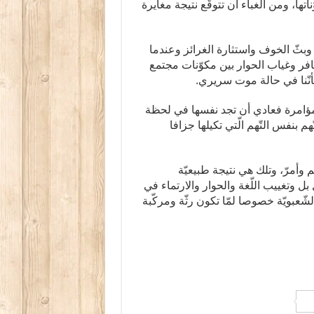
تها، ومن الغباء أن تتوقّع نتيجة مغايرة
بثّ الخوف واستثارة الغرائز وعندما
نافر وغياب الحوار بين مكوّنات مجتمع
كأنّنا في حالة موت سريري.
لمؤامرة فعادي أن تجد نفسها في لحظة
بنفس التّهم الّتي تكيلها جزافا
وأمرّ، وتلك هي نتيجة طبيعيّة
ل وتغييب اللّغة والحوار والارتماء في
عبويّة خصوصا لمّا تكون رثّة ومركّبة