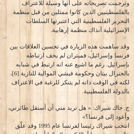
وترجمت تصريحاته على أنها وسيلة للاعتراف
بالفلسطينيين الذين كانوا ممثلين من قبل منظمة
التحرير الفلسطينية التي اعتبرتها السلطات
الإسرائيلية آنذاك منظمة إرهابية.
وقد ساهمت هذه الزيارة في تحسين العلاقات بين
فرنسا وإسرائيل، فميتران لم يخف ارتباطه
بإسرائيل. رغم ما اشيع عنه انه ارتبط في شبابه
بالجنرال بيتان وحكومة فيشي الموالية للنازية [6]،
لكنه في الوقت ذاته لم يتنكر للرغبة في الاعتراف
بالدولة الفلسطينية.
ج. جاك شيراك: « هل تريد مني أن أستقل طائرتي،
وأعود إلى فرنسا؟»
انتخب شيراك رئيسا لفرنسا عام 1995 وقد علّق