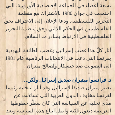
تسعة أعضاء في الجماعة الاقتصادية الأوروبية، التي
اجتمعت في جوان 1980 بالاشتراك مع منظمة
التحرير الفلسطينية. ودعا الإعلان إلى الاعتراف بحق
الفلسطينيين في الحكم الذاتي وحق منظمة التحرير
الفلسطينية في الارتباط بمبادرات السلام.
أثار كلّ هذا غضب إسرائيل وغضب الطائفة اليهودية
بفرنسا التي دعت في الانتخابات الرئاسية عام 1981
الى التصويت ضد جيسكار ولصالح ميتران.
د. فرانسوا ميتيران صديق إسرائيل ولكن…
يعتبر ميتران صديقا لإسرائيل وقد أثار انتخابه رئيسا
لفرنسا مخاوف الدول العربية التي تساءلت عن
مدى تخليه عن السياسة التي كان سطّر خطوطها
العريضة ديغول لكنه واصل اتباع هذه السياسة وبعد