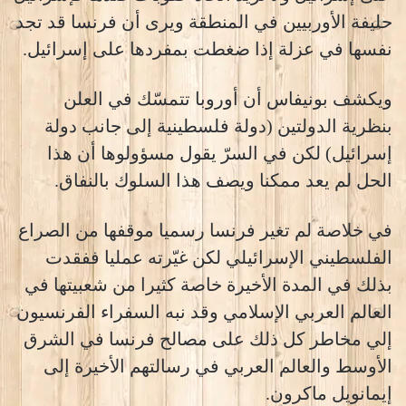
حليفة الأوربيين في المنطقة ويرى أن فرنسا قد تجد
نفسها في عزلة إذا ضغطت بمفردها على إسرائيل.
ويكشف بونيفاس أن أوروبا تتمسّك في العلن
بنظرية الدولتين (دولة فلسطينية إلى جانب دولة
إسرائيل) لكن في السرّ يقول مسؤولوها أن هذا
الحل لم يعد ممكنا ويصف هذا السلوك بالنفاق.
في خلاصة لم تغير فرنسا رسميا موقفها من الصراع
الفلسطيني الإسرائيلي لكن غيّرته عمليا ففقدت
بذلك في المدة الأخيرة خاصة كثيرا من شعبيتها في
العالم العربي الإسلامي وقد نبه السفراء الفرنسيون
إلي مخاطر كل ذلك على مصالح فرنسا في الشرق
الأوسط والعالم العربي في رسالتهم الأخيرة إلى
إيمانويل ماكرون.