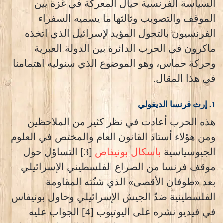
السياسة الفرنسية حيال المعركة في غزة بين
الموقف والتصويب وثالثها ما يسميه السفراء
الفرنسيون بالتحول المؤيد لإسرائيل الذي اتخذه
ماكرون في الحرب الدائرة بين الدولة العبرية
وحركة حماس، وهو الموضوع الذي سنوليه اهتمامنا
في هذا المقال.
1. إرث فرنسا الديغولي
هذه الحرب أعادت في نظر كثير من الملاحظين
ومن هؤلاء أستاذ القانون العام والمختص في العلوم
الجيوسياسية
باسكال بونيفاص
[3] التساؤل حول
موقف فرنسا من الصراع الفلسطيني الإسرائيلي
بعد «طوفان الأقصى» الذي شنّته المقاومة
الفلسطينية ضدّ الجيش الإسرائيلي وحاول بونيفاس
في فيديو نشره على اليوتيوب [4] الجواب عليه