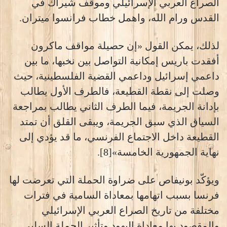
الصراع العربي الإسرائيلي وموقف شيراك في
القدس ورام الله، واهمل خطاب فرانسوا ميتران.
لذلك، يمكن القول «إن حصيلة مواقف ماكرون
أفقدت باريس إمكانية التواصل بين نخبها، ما بين
داعمي إسرائيل وداعمي القضية الفلسطينية، حيث
وصلت إلى نقطة القطيعة، فالطرف الأول يطالب
بإدانة الجريمة، فيما الطرف الثاني يطالب بمراجعة
السياق الذي سبق الجريمة، ويبقى القلق أن تمتد
القطيعة داخل الاجتماع الفرنسي، ما قد يؤدي إلى
نهاية الجمهورية الخامسة»[8].
ويؤكّد بونيفاص على ضراوة الحملة التي تعرضت لها
فرنسا بسبب اتهامها بمعاداة السامية في فترات
مختلفة من تاريخ الصراع العربي الإسرائيلي
والمقصود بها معاداة اليهود وتأثير الحملة السلبي