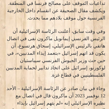
تداعيات الموقف على مصالح فرنسا في المنطقة.
ويكشف مقال الصحيفة عن انقسام داخل الخارجية
الفرنسية حول موقف بلادهم مما يحدث.
وفي وقت سابق، أعلنت الرئاسة الإسرائيلية أن
الرئيس الفرنسي إيمانويل ماكرون نفى في اتصال
هاتفي بالرئيس الإسرائيلي، إسحاق هرتسوغ، أن
يكون قد اتهم إسرائيل «بتعمد إيذاء المدنيين»، في
حين حث وزير الجيوش الفرنسي سيباستيان
لوكورنو، إسرائيل على اتخاذ تدابير لحماية المدنيين
الفلسطينيين في قطاع غزة.
وجاء في بيان صادر عن الرئاسة الإسرائيلية – الأحد
12 نوفمبر 2023 أن ماكرون قال في اتصال مع
نظيره الإسرائيلي إنه «لم يتهم إسرائيل بإيذاء