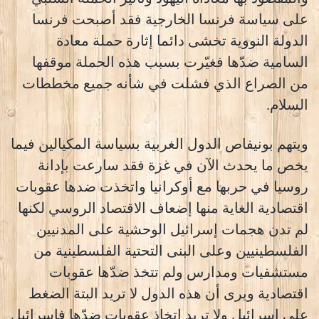
على سياسة فرنسا الخارجية فقد أصبحت فرنسا
الدولة النووية تخشى دائما إثارة حملة معادة
السامية ضدّها فغيّرت بسبب هذه الحملة موقفها
من الصراع الذي فشلت في شأنه جميع مخططات
السلام.
ويتهم بونيفاص الدول الغربية بسياسة المكيالين فيما
يخص ما يحدث الآن في غزة فقد سارعت بإدانة
روسيا في حربها مع أوكرانيا واتخذت ضدها عقوبات
اقتصادية الغاية منها إضعاف الاقتصاد الروسي لكنها
لم تدن هجمات إسرائيل الوحشية على المدنيين
الفلسطينيين وعلى البنى التحتية الفلسطينية من
مستشفيات ومدارس ولم تتخذ ضدّها عقوبات
اقتصادية ويرى أن هذه الدول لا تريد البتة الضغط
على إسرائيل ولا تريد اتخاذ عقوبات ضدّها فإسرائيل