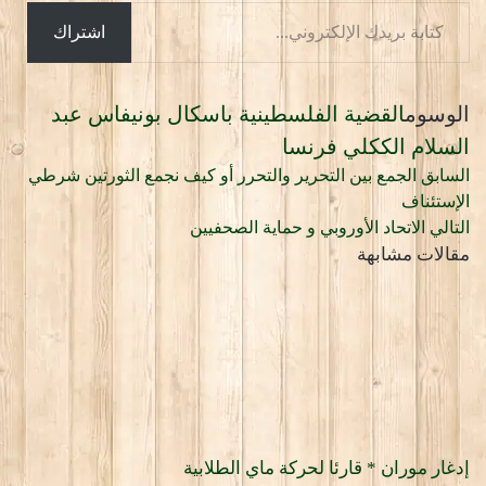
كتابة
اشتراك
بريدك
الإلكتروني...
الوسوم
القضية الفلسطينية
باسكال بونيفاس
عبد
السلام الككلي
فرنسا
السابق
الجمع بين التحرير والتحرر أو كيف نجمع الثورتين شرطي
الإستئناف
التالي
الاتحاد الأوروبي و حماية الصحفيين
مقالات مشابهة
إدغار موران * قارئا لحركة ماي الطلابية