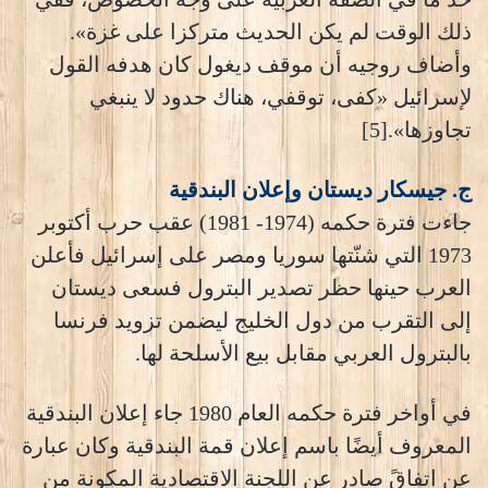
ذلك الوقت لم يكن الحديث متركزا على غزة».
وأضاف روجيه أن موقف ديغول كان هدفه القول
لإسرائيل «كفى، توقفي، هناك حدود لا ينبغي
تجاوزها».[5]
ج. جيسكار ديستان وإعلان البندقية
جاءت فترة حكمه (1974- 1981) عقب حرب أكتوبر
1973 التي شنّتها سوريا ومصر على إسرائيل فأعلن
العرب حينها حظر تصدير البترول فسعى ديستان
إلى التقرب من دول الخليج ليضمن تزويد فرنسا
بالبترول العربي مقابل بيع الأسلحة لها.
في أواخر فترة حكمه العام 1980 جاء إعلان البندقية
المعروف أيضًا باسم إعلان قمة البندقية وكان عبارة
عن اتفاقً صادر عن اللجنة الاقتصادية المكونة من