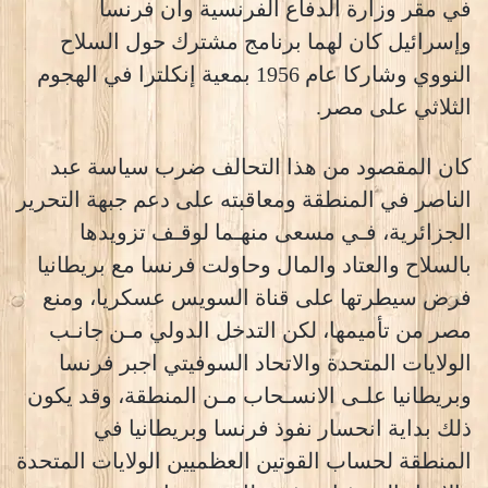
في مقر وزارة الدفاع الفرنسية وأن فرنسا
وإسرائيل كان لهما برنامج مشترك حول السلاح
النووي وشاركا عام 1956 بمعية إنكلترا في الهجوم
الثلاثي على مصر.
كان المقصود من هذا التحالف ضرب سياسة عبد
الناصر في المنطقة ومعاقبته على دعم جبهة التحرير
الجزائرية، فـي مسعى منهـما لوقـف تزويدها
بالسلاح والعتاد والمال وحاولت فرنسا مع بريطانيا
فرض سيطرتها على قناة السويس عسكريا، ومنع
مصر من تأميمها، لكن التدخل الدولي مـن جانـب
الولايات المتحدة والاتحاد السوفيتي اجبر فرنسا
وبريطانيا علـى الانسـحاب مـن المنطقة، وقد يكون
ذلك بداية انحسار نفوذ فرنسا وبريطانيا في
المنطقة لحساب القوتين العظميين الولايات المتحدة