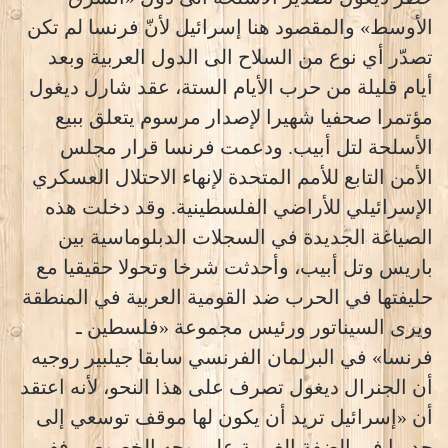
الأوسط» والمقصود هنا إسرائيل لأنّ فرنسا لم تكن
تصدّر أي نوع من السلاح الى الدول العربية وبعد
أيام قليلة من حرب الأيام الستة، عقد شارل ديغول
مؤتمرا صحفيا شهيرا لإصدار مرسوم يتعلق ببيع
الأسلحة لتل أبيب. ودعمت فرنسا قرار مجلس
الأمن التابع للأمم المتحدة لإنهاء الاحتلال العسكري
الإسرائيلي للأراضي الفلسطينية. وقد دخلت هذه
الصياغة الجديدة في السجلات الدبلوماسية بين
باريس وتل أبيب، وأحدثت شرخا وتحولا حقيقيا مع
حليفتها في الحرب ضد القومية العربية في المنطقة
ويرى السيناتور ورئيس مجموعة «فلسطين ـ
فرنسا» في البرلمان الفرنسي سابقا جيلبير روجيه
أن الجنرال ديغول تصرف على هذا النحو، لأنه اعتقد
أن «إسرائيل تريد أن يكون لها موقف توسعي إلى
حد ما في الضفة الغربية على وجه الخصوص، ففي