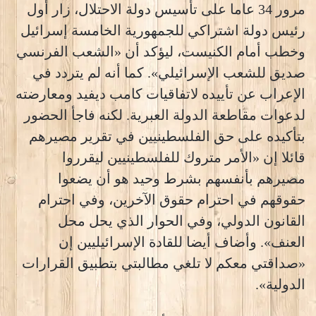
مرور 34 عاما على تأسيس دولة الاحتلال، زار أول
رئيس دولة اشتراكي للجمهورية الخامسة إسرائيل
وخطب أمام الكنيست، ليؤكد أن «الشعب الفرنسي
صديق للشعب الإسرائيلي». كما أنه لم يتردد في
الإعراب عن تأييده لاتفاقيات كامب ديفيد ومعارضته
لدعوات مقاطعة الدولة العبرية. لكنه فاجأ الحضور
بتأكيده على حق الفلسطينيين في تقرير مصيرهم
قائلا إن «الأمر متروك للفلسطينيين ليقرروا
مصيرهم بأنفسهم بشرط وحيد هو أن يضعوا
حقوقهم في احترام حقوق الآخرين، وفي احترام
القانون الدولي، وفي الحوار الذي يحل محل
العنف». وأضاف أيضا للقادة الإسرائيليين إن
«صداقتي معكم لا تلغي مطالبتي بتطبيق القرارات
الدولية».