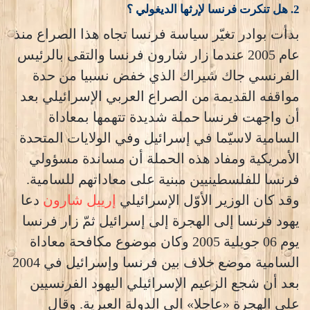
2. هل تنكرت فرنسا لإرثها الديغولي ؟
بدأت بوادر تغيّر سياسة فرنسا تجاه هذا الصراع منذ
عام 2005 عندما زار شارون فرنسا والتقى بالرئيس
الفرنسي جاك شيراك الذي خفض نسبيا من حدة
مواقفه القديمة من الصراع العربي الإسرائيلي بعد
أن واجهت فرنسا حملة شديدة تتهمها بمعاداة
السامية لاسيّما في إسرائيل وفي الولايات المتحدة
الأمريكية ومفاد هذه الحملة أن مساندة مسؤولي
فرنسا للفلسطينيين مبنية على معاداتهم للسامية.
وقد كان الوزير الأوّل الإسرائيلي
إرييل شارون
دعا
يهود فرنسا إلى الهجرة إلى إسرائيل ثمّ زار فرنسا
يوم 06 جويلية 2005 وكان موضوع مكافحة معاداة
السامية موضع خلاف بين فرنسا وإسرائيل في 2004
بعد أن شجع الزعيم الإسرائيلي اليهود الفرنسيين
على الهجرة «عاجلا» الى الدولة العبرية. وقال