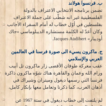
ب. فرنسوا هولاند
تضمن برنامجه الانتخابي الاعتراف بالدولة
الفلسطينية غير انه شطّب على جملة الاعتراف
بفلسطين في أوّل خطاب له أمام السفراء الأجانب
وكان أعدّ له الكلمة مستشاره الديبلوماسي «جاك
أوديبار» Jacques Audibert.
ج. ماكرون يسيء الى صورة فرسنا في العالمين
العربي والإسلامي
عقب معركة طوفان الأقصى زار ماكرون تل أبيب
ورام الله وعمان والقاهرة هناك شوّه ماكرون ذاكرة
فرنسا التي رسمها ديغول وميتران وشيراك في
أذهان العرب، كما ذكرنا وتعامل معها بإنكار كامل،
لم يلتفت إلى خطاب ديغول في ستة 1967 عن