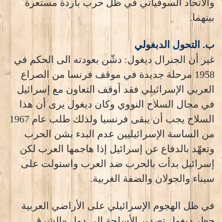
والاتحاد السوفياتي في ظل حرب باردة مستعرة
بينهما.
ب. التحول الدبغولي
غير أن الجنرال ديغول: دشّن بعودته الى الحكم في
1958 مرحلة جديدة في موقف فرنسا من الصراع
العربي الإسرائيلي فقد أوقف التعاون مع إسرائيل
في مجال السلاح النووي وكان ديغول يرى أن هذا
السلاح يجب أن يبقى فرنسيا ولذلك طلب عام 1967
من الساسة الإسرائيليين عدم البدء بشن الحرب
وتعهّد بالدفاع عن إسرائيل إذا هاجمها العرب لكن
إسرائيل بدأت بالحرب ضد العرب واستولت على
سيناء والجولان والضفة الغربية.
في ظل الهجوم الإسرائيلي على الأراضي العربية
حظر ديغول تصدير الأسلحة الى دول «الشرق