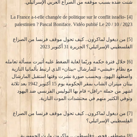
شنت ضده بسبب موقفه من الصراع العربي الإسرائيلي.
[4] La France a-t-elle changée de politique sur le conflit israélo-
palestinien ? Pascal Boniface. Vidéo publié Le 20 / 10 / 2023
[5] من ديغول لماكرون.. كيف تحول موقف فرنسا من الصراع
الفلسطيني الإسرائيلي؟ الجزيرة 31 أكتوبر 2023
[6] خلال فترة حكمه وربّما لغاية الضغط عليه أثيرت مسألة تعامله
مع نظام «فيشي» للمارشال «بيتان» الذي ارتبط بألمانيا النازية
واضطهد اليهود. وبحسب صورة نشرت وقتها استقبل المارشال
بيتان ميتران الشاب بمقر الحكومة يوم 15 أكتوبر 1942 بعد ثلاثة
اشهر من حملة «رافل» قام بها البوليس الفرنسي ضد اليهود
وتوفي الكثير منهم في محتشدات الموت النازية.
[7] من ديغول لماكرون.. كيف تحول موقف فرنسا من الصراع
الفلسطيني الإسرائيلي؟
[8] مصطفى فحص «فلسطين ــ ماكرون وإرث الجمهورية