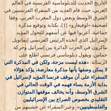
التاريخ الحديث للدبلوماسية الفرنسية في العالم
العربي، حيث قام العديد من السفراء الفرنسيين في
الشرق الأوسط وبعض دول المغرب العربي، وفقا
لصحيفة «لوفيغارو» [1]، بكتابة وتوقيع مذكرة
جماعية، أعربوا فيها عن أسفهم للتحول المؤيد
لإسرائيل الذي اتخذه الرئيس الفرنسي إيمانويل
ماكرون في الحرب الدائرة بين إسرائيل وحركة
حماس، ويقول دبلوماسي فرنسي اطلع على
الرسالة:
«هذه ليست مزحة، ولكن في المذكرة التي
لا يمكن وصفها بأنها مذكرة معارضة، يؤكد هؤلاء
السفراء على أن موقف فرنسا المؤيد لإسرائيل في
بداية الأزمة يساء فهمه في الوقت الحالي في
الشرق الأوسط، وأنه يخالف موقفها المتوازن
التقليدي بخصوص الصراع بين الإسرائيليين
والفلسطينيين»
. وعبر السفراء عن خشيتهم من