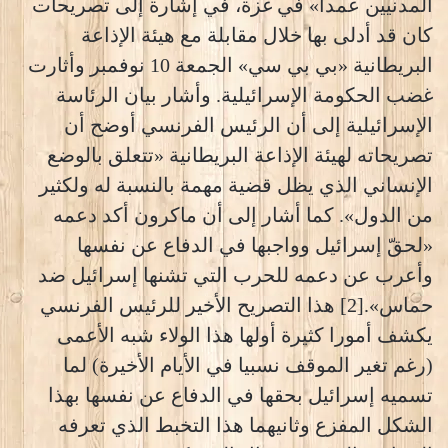
المدنيين عمدا» في غزة، في إشارة إلى تصريحات
كان قد أدلى بها خلال مقابلة مع هيئة الإذاعة
البريطانية «بي بي سي» الجمعة 10 نوفمبر وأثارت
غضب الحكومة الإسرائيلية. وأشار بيان الرئاسة
الإسرائيلية إلى أن الرئيس الفرنسي أوضح أن
تصريحاته لهيئة الإذاعة البريطانية «تتعلق بالوضع
الإنساني الذي يظل قضية مهمة بالنسبة له ولكثير
من الدول». كما أشار إلى أن ماكرون أكد دعمه
«لحقّ إسرائيل وواجبها في الدفاع عن نفسها
وأعرب عن دعمه للحرب التي تشنها إسرائيل ضد
حماس».[2] هذا التصريح الأخير للرئيس الفرنسي
يكشف أمورا كثيرة أولها هذا الولاء شبه الأعمى
(رغم تغير الموقف نسبيا في الأيام الأخيرة) لما
تسميه إسرائيل بحقها في الدفاع عن نفسها بهذا
الشكل المفزع وثانيهما هذا التخبط الذي تعرفه