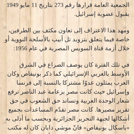
الجمعية العامة قرارها رقم 273 بتاريخ 11 مايو 1949
بقبول عضوية إسرائيل.
ومهد هذا الاعتراف إلى تعاون مكثف بين الطرفين،
خاصة فيما يتعلق بتزويد تل أبيب بالأسلحة النووية أو
خلال أزمة قناة السويس المصرية في عام 1956:
في تلك الفترة كان يوصف الصراع في الشرق
الأوسط بالعربي الإسرائيلي كما ذكر بونيفاص وكان
العرب يمثلون عدوّا مشتركا بالنسبة إلى فرنسا
وإسرائيل حيث كانت مصر بزعامة عبد الناصر ترفع
شعار الوحدة العربية وتساند حق الشعوب في حق
تقرير مصيرها. كانت مصر تقدّم المساعدات بجميع
أشكالها لجبهة التحرير الجزائرية وبحسب ما أدلى به
«باسكال بونيفاص» فانّ موشي دايان كان له مكتب