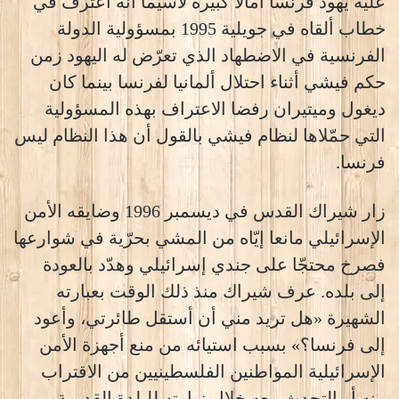
عليه يهود فرنسا آمالا كبيرة لاسيّما أنه اعترف في
خطاب ألقاه في جويلية 1995 بمسؤولية الدولة
الفرنسية في الاضطهاد الذي تعرّض له اليهود زمن
حكم فيشي أثناء احتلال ألمانيا لفرنسا بينما كان
ديغول وميتيران رفضا الاعتراف بهذه المسؤولية
التي حمّلاها لنظام فيشي بالقول أن هذا النظام ليس
فرنسا.
زار شيراك القدس في ديسمبر 1996 وضايقه الأمن
الإسرائيلي مانعا إيّاه من المشي بحرّية في شوارعها
فصرخ محتجّا على جندي إسرائيلي وهدّد بالعودة
إلى بلده. عرف شيراك منذ ذلك الوقت بعبارته
الشهيرة «هل تريد مني أن أستقل طائرتي، وأعود
إلى فرنسا؟» بسبب استيائه من منع أجهزة الأمن
الإسرائيلية المواطنين الفلسطينيين من الاقتراب
منه أو التحدث معه خلال زيارته للبلدة القديمة.