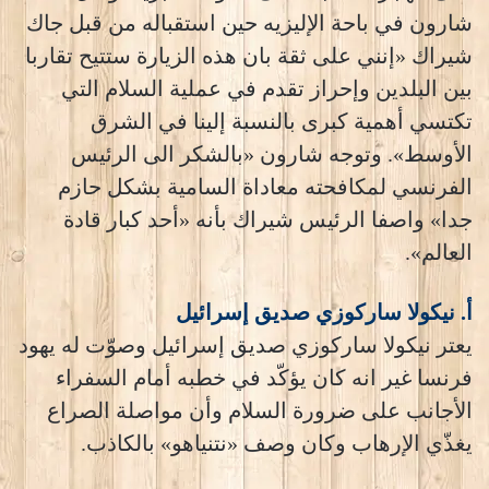
شارون في باحة الإليزيه حين استقباله من قبل جاك
شيراك «إنني على ثقة بان هذه الزيارة ستتيح تقاربا
بين البلدين وإحراز تقدم في عملية السلام التي
تكتسي أهمية كبرى بالنسبة إلينا في الشرق
الأوسط». وتوجه شارون «بالشكر الى الرئيس
الفرنسي لمكافحته معاداة السامية بشكل حازم
جدا» واصفا الرئيس شيراك بأنه «أحد كبار قادة
العالم».
أ. نيكولا ساركوزي صديق إسرائيل
يعتر نيكولا ساركوزي صديق إسرائيل وصوّت له يهود
فرنسا غير انه كان يؤكّد في خطبه أمام السفراء
الأجانب على ضرورة السلام وأن مواصلة الصراع
يغذّي الإرهاب وكان وصف «نتنياهو» بالكاذب.