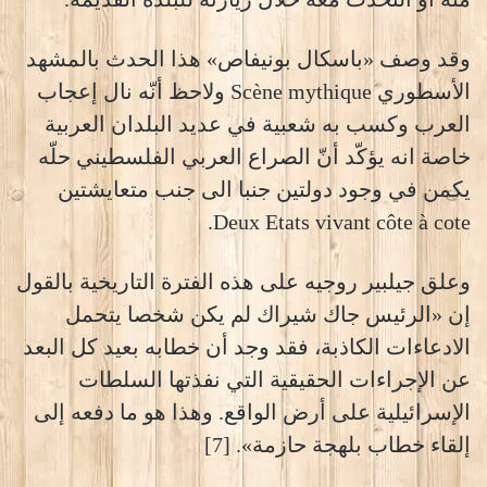
وقد وصف «باسكال بونيفاص» هذا الحدث بالمشهد
الأسطوري Scène mythique ولاحظ أنّه نال إعجاب
العرب وكسب به شعبية في عديد البلدان العربية
خاصة انه يؤكّد أنّ الصراع العربي الفلسطيني حلّه
يكمن في وجود دولتين جنبا الى جنب متعايشتين
Deux Etats vivant côte à cote.
وعلق جيلبير روجيه على هذه الفترة التاريخية بالقول
إن «الرئيس جاك شيراك لم يكن شخصا يتحمل
الادعاءات الكاذبة، فقد وجد أن خطابه بعيد كل البعد
عن الإجراءات الحقيقية التي نفذتها السلطات
الإسرائيلية على أرض الواقع. وهذا هو ما دفعه إلى
إلقاء خطاب بلهجة حازمة». [7]