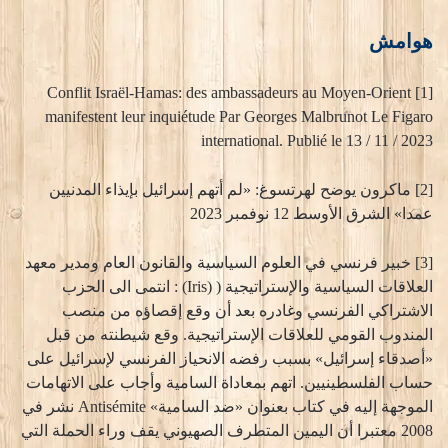
هوامش
[1] Conflit Israël-Hamas: des ambassadeurs au Moyen-Orient
manifestent leur inquiétude Par Georges Malbrunot Le Figaro
international. Publié le 13 / 11 / 2023
[2] ماكرون يوضح لهرتسوغ: «لم أتهم إسرائيل بإيذاء المدنيين
عمدا» الشرق الأوسط 12 نوفمبر 2023
[3] خبير فرنسي في العلوم السياسية والقانون العام ومدير معهد
العلاقات السياسية والإستراتيجية ( (Iris) : انتمى الى الحزب
الاشتراكي الفرنسي وغادره بعد أن وقع إقصاؤه من منصب
المندوب القومي للعلاقات الإستراتيجية. وقع شيطنته من قبل
«أصدقاء إسرائيل» بسبب رفضه الانحياز الفرنسي لإسرائيل على
حساب الفلسطينيين. اتهم بمعاداة السامية وأجاب على الاتهامات
الموجهة إليه في كتاب بعنوان «ضد السامية» Antisémite نشر في
2008 معتبرا أن اليمين المتطرف الصهيوني يقف وراء الحملة التي