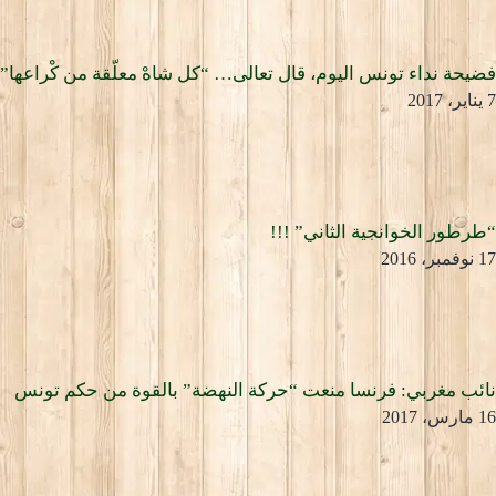
فضيحة نداء تونس اليوم، قال تعالى… “كل شاهْ معلّقة من كْراعها”
7 يناير، 2017
“طرطور الخوانجية الثاني” !!!
17 نوفمبر، 2016
نائب مغربي: فرنسا منعت “حركة النهضة” بالقوة من حكم تونس
16 مارس، 2017