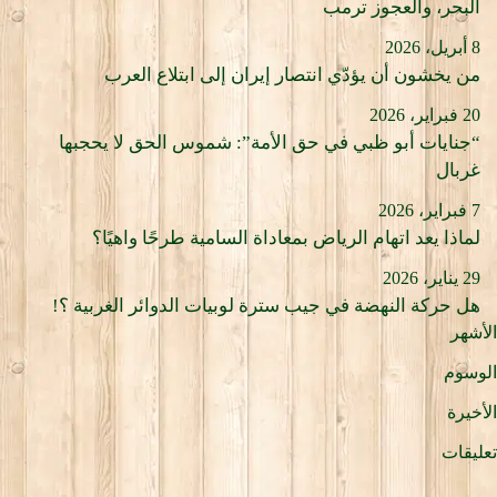
البحر، والعجوز ترمب
8 أبريل، 2026
من يخشون أن يؤدّي انتصار إيران إلى ابتلاع العرب
20 فبراير، 2026
“جنايات أبو ظبي في حق الأمة”: شموس الحق لا يحجبها
غربال
7 فبراير، 2026
لماذا يعد اتهام الرياض بمعاداة السامية طرحًا واهيًا؟
29 يناير، 2026
هل حركة النهضة في جيب سترة لوبيات الدوائر الغربية ؟!
الأشهر
الوسوم
الأخيرة
تعليقات