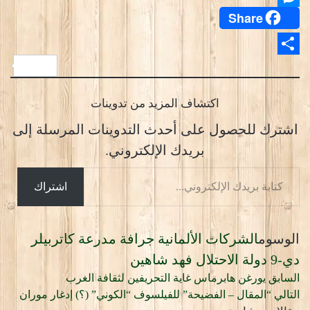
Share
Messenger
Share
اكتشاف المزيد من تدوينات
اشترك للحصول على أحدث التدوينات المرسلة إلى
بريدك الإلكتروني.
كتابة
اشتراك
بريدك
الإلكتروني...
الوسوم
الشركات الألمانية
جرافة مدرعة كاتربيلر
دي-9
دولة الاحتلال
فهد شاهين
السابق
يورغن هابرماس غاية التحريفين لثقافة الغرب
التالي
“المقال – الفضيحة” للفيلسوف “الكوني” (؟) إدغار موران