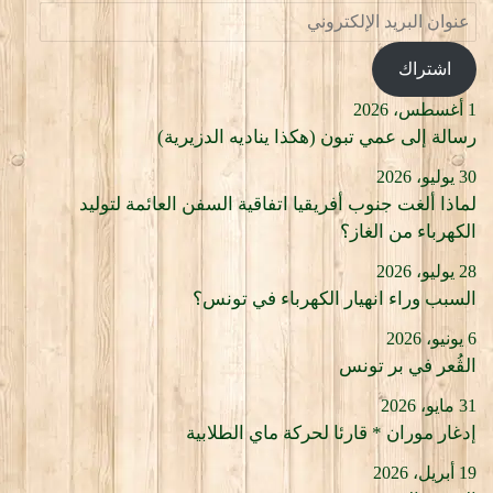
عنوان
البريد
الإلكتروني
اشتراك
1 أغسطس، 2026
رسالة إلى عمي تبون (هكذا يناديه الدزيرية)
30 يوليو، 2026
لماذا ألغت جنوب أفريقيا اتفاقية السفن العائمة لتوليد
الكهرباء من الغاز؟
28 يوليو، 2026
السبب وراء انهيار الكهرباء في تونس؟
6 يونيو، 2026
الڨُعر في بر تونس
31 مايو، 2026
إدغار موران * قارئا لحركة ماي الطلابية
19 أبريل، 2026