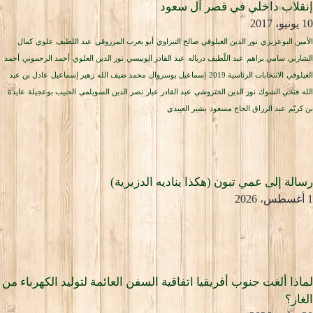
إنقلاب داخلي في قصر آل سعود
10 يونيو، 2017
الأمين البوعزيزي
نور الدين الغيلوفي
صالح التيزاوي
أبو يعرب المرزوقي
عبد اللطيف علوي
كمال
الشارني
سامي براهم
عبد اللّطيف درباله
عبد القادر الونيسي
نور الدين العلوي
أحمد الرحموني
أحمد
الغيلوفي
الانتخابات الرئاسية 2019
إسماعيل بوسروال
محمد ضيف الله
زهير إسماعيل
عادل بن عبد
الله
فتحي الشوك
نور الدين الختروشي
عبد القادر عبار
نصر الدين السويلمي
الحبيب بوعجيلة
عايدة
بن كريّم
عبد الرزاق الحاج مسعود
بشير العبيدي
رسالة إلى عمي تبون (هكذا يناديه الدزيرية)
1 أغسطس، 2026
لماذا ألغت جنوب أفريقيا اتفاقية السفن العائمة لتوليد الكهرباء من
الغاز؟