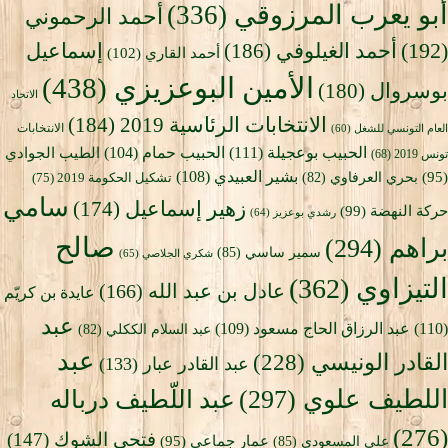
أبو يعرب المرزوقي
(336)
أحمد الرحموني
(192)
أحمد الغيلوفي
(186)
إسماعيل
أحمد القاري
(102)
الأمين البوعزيزي
(438)
بوسروال
(180)
الاتحاد
الانتخابات الرئاسية 2019
(184)
الانتخابات
العام التونسي للشغل
(60)
الحبيب بوعجيلة
(111)
الحبيب حمام
(104)
الطيب الجوادي
تونس 2019
(68)
بشير العبيدي
(108)
(95)
بحري العرفاوي
(82)
تشكيل الحكومة 2019
(75)
سامي
زهير إسماعيل
(174)
حركة النهضة
(99)
رشدي بوعزيز
(64)
صالح
براهم
(294)
سمير ساسي
(85)
شكري الجلاصي
(65)
التيزاوي
(362)
عادل بن عبد الله
(166)
عايدة بن كريّم
عبد
(110)
عبد الرزاق الحاج مسعود
(109)
عبد السلام الككلي
(82)
عبد
القادر الونيسي
(228)
عبد القادر عبار
(133)
اللطيف علوي
(297)
عبد اللّطيف درباله
(276)
فتحي الشوك
(147)
عمار جماعي
(95)
علي المسعودي
(85)