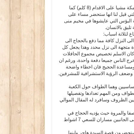
ما ان اكمل التونسيون الرمي صباحا حتى عاد بعضهم الى مكة مشيا على الاقدام (8 كلم) كما
تي قيل لنا انها ستحضر مساء على
 حالة البؤس التي عايشوها في مخيم منى
تليق بالانسان.
 لثلاثة اسباب:
لى النزل كافة مما دفع بالحجاج الى
 مثلا تحل 5 حافلات كل واحدة متجهة الى نزل محدد وهذا يجعل كل
وكان الاسلم تخصيص مجموع الحافلات
خرج الناس جميعا دفعة واحدة، ورغم ان
ومساعدة الحجيج فان اخطاء واضحة
 وضعف الرؤية الاستشرافية للمشرفين.
أساسيين وهما الطواف حول الكعبة
واف ومن المهم تعدادها وتفصيلها
ن الظروف وسافرد له المقال الموالي
فا والمروة حيث يؤديه الحجاج في
اجواء من الخشوع… مكان أوسط مخصص للعربات… وعلى الجانبين مساران للسعي 7 اشواط
ستحضرون قصة السيدة هاجر وابنها