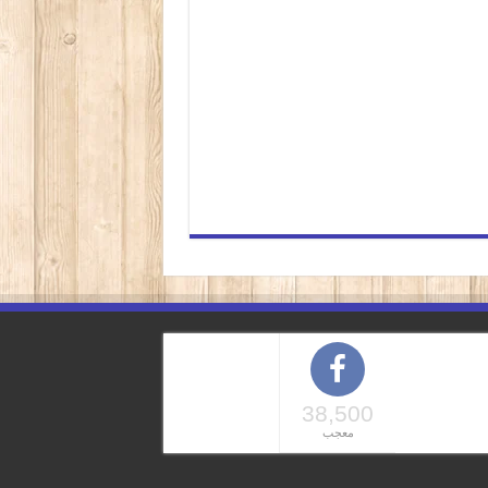
38,500
معجب