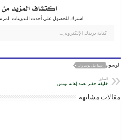
اكتشاف المزيد من ت
e
e
gr
s
e
n
a
A
b
اشترك للحصول على أحدث التدوينات المرسلة
g
m
p
o
er
p
o
k
الوسوم
إسماعيل بوسروال
السابق
خليفة حفتر تعمد إهانة تونس
مقالات مشابهة