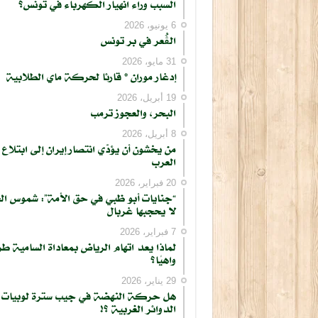
السبب وراء انهيار الكهرباء في تونس؟
6 يونيو، 2026
الڨُعر في بر تونس
31 مايو، 2026
إدغار موران * قارئا لحركة ماي الطلابية
19 أبريل، 2026
البحر، والعجوز ترمب
8 أبريل، 2026
من يخشون أن يؤدّي انتصار إيران إلى ابتلاع
العرب
20 فبراير، 2026
“جنايات أبو ظبي في حق الأمة”: شموس ال
لا يحجبها غربال
7 فبراير، 2026
لماذا يعد اتهام الرياض بمعاداة السامية طر
واهيًا؟
29 يناير، 2026
هل حركة النهضة في جيب سترة لوبيات
الدوائر الغربية ؟!