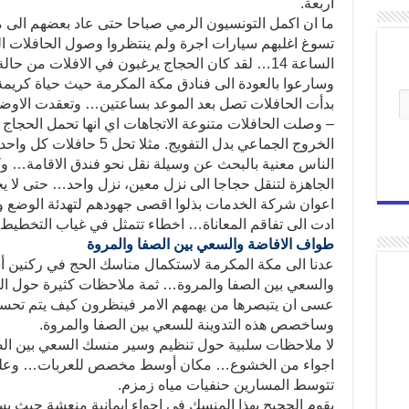
اربعة.
تسوغ اغلبهم سيارات اجرة ولم ينتظروا وصول الحافلات ال
الساعة 14… لقد كان الحجاج يرغبون في الافلات من
وسارعوا بالعودة الى فنادق مكة المكرمة حيث حياة كريمة 
بدأت الحافلات تصل بعد الموعد بساعتين… وتعقدت الاوضاع
– وصلت الحافلات متنوعة الاتجاهات اي انها تحمل الحجاج ا
الخروج الجماعي بدل التفويج.
الناس معنية بالبحث عن وسيلة نقل نحو فندق الاقامة… 
الجاهزة لتنقل حجاجا الى نزل معين، نزل واحد… حتى لا ي
اعوان شركة الخدمات بذلوا اقصى جهودهم لتهدئة الوضع 
ادت الى تفاقم المعاناة… اخطاء تتمثل في غياب التخطيط
طواف الافاضة والسعي بين الصفا والمروة
عدنا الى مكة المكرمة لاستكمال مناسك الحج في ركنين 
والسعي بين الصفا والمروة… ثمة ملاحظات كثيرة حول الط
عسى ان يتبصرها من يهمهم الامر فينظرون كيف يتم تحسي
وساخصص هذه التدوينة للسعي بين الصفا والمروة.
لا ملاحظات سلبية حول تنظيم وسير منسك السعي بين الص
تتوسط المسارين حنفيات مياه زمزم.
يقوم الحجيج بهذا المنسك في اجواء ايمانية منعشة حيث ي