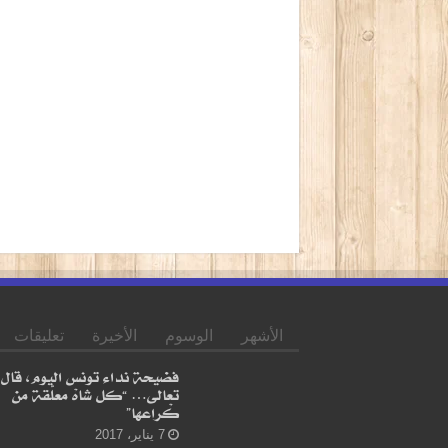
الأشهر
الوسوم
الأخيرة
تعليقات
فضيحة نداء تونس اليوم، قال
تعالى… “كل شاهْ معلّقة من
كْراعها”
7 يناير، 2017