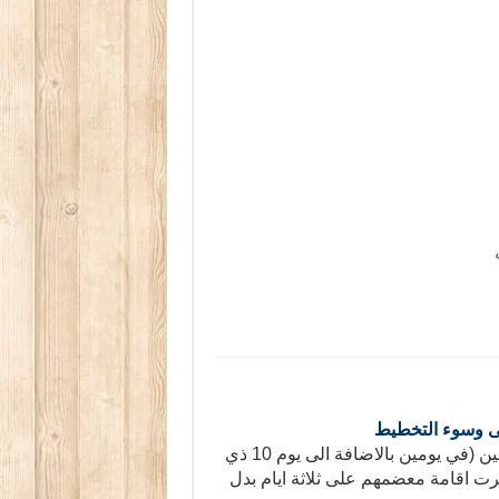
ى وسوء التخطيط
ادى أغلب الحجاج التونسيين مناسك رمي الجمرات كمتعجلين (في يومين بالاضافة الى يوم 10 ذي
رت اقامة معضمهم على ثلاثة ايام بدل