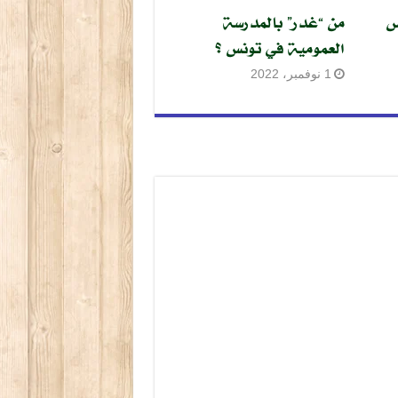
س
من “غدر” بالمدرسة
العمومية في تونس ؟
1 نوفمبر، 2022