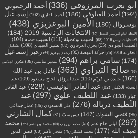
أبو يعرب المرزوقي
(336)
أحمد الرحموني
(192)
أحمد الغيلوفي
(186)
إسماعيل
أحمد القاري
(102)
الأمين البوعزيزي
(438)
بوسروال
(180)
الانتخابات الرئاسية 2019
(184)
الاتحاد العام التونسي للشغل
(60)
الحبيب بوعجيلة
(111)
الحبيب حمام
(104)
الانتخابات تونس 2019
(68)
بشير العبيدي
(108)
الطيب الجوادي
(95)
بحري العرفاوي
(82)
تشكيل
زهير إسماعيل
حركة النهضة
(99)
الحكومة 2019
(75)
رشدي بوعزيز
(64)
سامي براهم
(294)
(174)
سمير ساسي
(85)
شكري الجلاصي
صالح التيزاوي
(362)
عادل بن عبد الله
(65)
(166)
عايدة بن كريّم
(110)
عبد الرزاق الحاج مسعود
(109)
عبد
عبد القادر الونيسي
(228)
عبد القادر
السلام الككلي
(82)
عبد اللطيف علوي
(297)
عبد
عبار
(133)
اللّطيف درباله
(276)
عمار جماعي
علي المسعودي
(85)
كمال الشارني
فتحي الشوك
(147)
(95)
قيس سعيّد
(81)
(297)
محمد
ليلى حاج عمر
(95)
محمد بن نصر
(76)
محمد بن رجب
(64)
ضيف الله
(177)
نصر الدين
منجي باكير
(88)
محمد كشكار
(79)