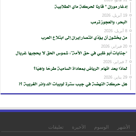
إدغار موران * قارئا لحركة ماي الطلابية
19 أبريل، 2026
البحر، والعجوز ترمب
8 أبريل، 2026
من يخشون أن يؤدّي انتصار إيران إلى ابتلاع العرب
20 فبراير، 2026
“جنايات أبو ظبي في حق الأمة”: شموس الحق لا يحجبها غربال
7 فبراير، 2026
لماذا يعد اتهام الرياض بمعاداة السامية طرحًا واهيًا؟
29 يناير، 2026
هل حركة النهضة في جيب سترة لوبيات الدوائر الغربية ؟!
الأشهر
الوسوم
الأخيرة
تعليقات