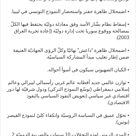
• اضمحلال ظاهرة حفتر واستحضار النموذج التونسي في ليبيا.
• إسقاط نظام بشّار الأسد وفق معادلة دوليّة يحتفظ فيها الكلّ
بمصالحة ووقوع سوريا تحت إدارة دوليّة (إعادة تجربة العراق
2003).
• اضمحلال ظاهرة “داعش” نهائيّا وكلّ الرؤى الجهاديّة العنيفة
ضمن إطار تغليب مبدأ المشاركة السياسيّة.
• الكيان الصهيوني سيكون في أسوأ أحواله.
• توازن عالمي جديد أقطابه عالم غربي رأسمالي ليبرالي وعالم
إسلامي ديمقراطي (توسّع النموذج التركي) ودول شرقيّة لها دور
اقتصادي غير سياسي (تعويض النفوذ السياسي بالنفوذ
الاقتصادي).
• تحوّل عميق في السياسة الروسيّة وانكفاء كليّ لنموذج القيصر
(بوتين).
• المدى الزمني لهذه التحوّلات 10 سنوات والضريبة الدمويّة 2