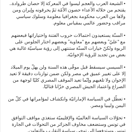
• الشيعة العرب والعجم ليسوا في المعركة إلا حصان طروادة..
يقتحم من خلاله الأعداء حصون الأمّة ثمّ يحرقونه وإيران ومن
ولاها من العرب محكومة بجغرافيا معلومة وسلوك سياسي
مراقب وحضور عالمي بمقياس معلوم.
• السنّة يستعيدون احتمالات حروب الفتنة واختياراتها فبعضهم
مع “عليّ” وبعضهم مع “معاوية” وبعضهم اختار الجلوس على
الربوة ولكنّ خيارات السنّة ستنتهي إلى رؤية سياسيّة غالبة هي
بعض من تجديد للرؤية الإخوانيّة.
• السيسي سيسقط قبل موفّى هذه السنة ولن يهلّ يوم الميلاد
إلا على تغيير عميق في مصر ولكن ضمن توازنات دقيقة لا تعيد
الإخوان ولا تلغيهم وإنّما تعيد الموقف المصري كليّا لوجهة من
الصراع واعتماد الجيش المصري خزّانا قتاليّا.
• تعطّل في السياسة الإماراتيّة وانكشاف لمؤامراتها في كلّ من
اليمن وليبيا ومصر.
• تحوّلات السياسة العالميّة والإقليميّة ستغذي مواقف التوافق
في تونس وستضعف مخاوف الجزائر من التحولات في الجارة
تونس وستدفعها إلى توخي سياسة التقارب والتعاون.