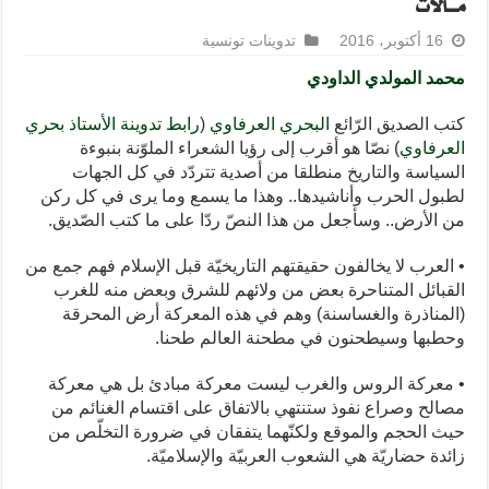
مـــآلات
16 أكتوبر، 2016
تدوينات تونسية
محمد المولدي الداودي
كتب الصديق الرّائع
البحري العرفاوي
(
رابط تدوينة الأستاذ بحري
العرفاوي
) نصّا هو أقرب إلى رؤيا الشعراء الملوّنة بنبوءة
السياسة والتاريخ منطلقا من أصدية تتردّد في كل الجهات
لطبول الحرب وأناشيدها.. وهذا ما يسمع وما يرى في كل ركن
من الأرض.. وسأجعل من هذا النصّ ردّا على ما كتب الصّديق.
• العرب لا يخالفون حقيقتهم التاريخيّة قبل الإسلام فهم جمع من
القبائل المتناحرة بعض من ولائهم للشرق وبعض منه للغرب
(المناذرة والغساسنة) وهم في هذه المعركة أرض المحرقة
وحطبها وسيطحنون في مطحنة العالم طحنا.
• معركة الروس والغرب ليست معركة مبادئ بل هي معركة
مصالح وصراع نفوذ ستنتهي بالاتفاق على اقتسام الغنائم من
حيث الحجم والموقع ولكنّهما يتفقان في ضرورة التخلّص من
زائدة حضاريّة هي الشعوب العربيّة والإسلاميّة.