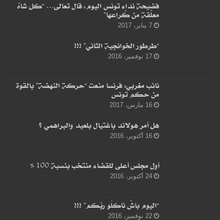
فضيحة نداء تونس اليوم، قال تعالى… “كل شاهْ
معلّقة من كْراعها”
7 يناير، 2017
“طرطور الخوانجية الثاني” !!!
17 نوفمبر، 2016
نائب مغربي: فرنسا منعت “حركة النهضة” بالقوة
من حكم تونس
16 مارس، 2017
هل أمر هولاند باغتيال بلعيد والبراهمي ؟
16 أكتوبر، 2016
أول مجلس أعلى للقضاء منتخب بنسبة 100 %
24 أكتوبر، 2016
“اليوم باشْ ناكلُو ربّكم” !!!
22 نوفمبر، 2016