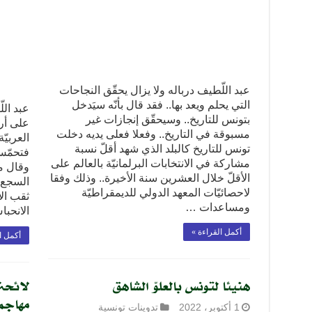
عبد اللّطيف درباله ولا يزال يحقّق النجاحات
التي يحلم ويعد بها.. فقد قال بأنّه سيَدخل
عبد ال
بتونس للتاريخ.. وسيحقّق إنجازات غير
على أر
مسبوقة في التاريخ.. وفعلا فعلى يديه دخلت
العربيّة
تونس للتاريخ كالبلد الذي شهد أقلّ نسبة
فتحمّس 
مشاركة في الانتخابات البرلمانيّة بالعالم على
وقال مس
الأقلّ خلال العشرين سنة الأخيرة.. وذلك وفقا
السجع ك
لاحصائيّات المعهد الدولي للديمقراطيّة
ثقب الأ
ومساعدات …
الانحب
أكمل القراءة »
أكمل ا
هنيئا لتونس بالعلوّ الشاهق
لائحة 
مهاجمة
1 أكتوبر، 2022
تدوينات تونسية