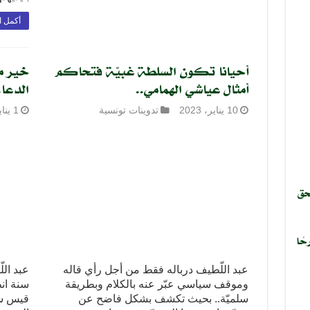
أكمل ا
أحيانا تكون السلطة غبيّة فتحاكم
أمثال عياشي الهمامي..
الدعاء
10 يناير، 2023
تدوينات تونسية
1 يناير، 2023
حق
حًا
عبد اللّطيف درباله فقط من أجل رأي قاله
عبد الل
وموقف سياسي عبّر عنه بالكلام وبطريقة
سنة انط
سلميّة.. بحيث تكشف بشكل فاضح عن
قيس سع