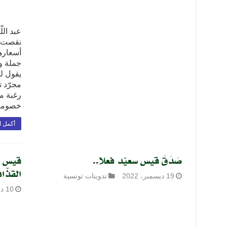
عبد الل
نقصت أو
أسعارها
جملة وت
يقول لن
مجرّد ت
رغبة من
خصومه
أكمل ا
صَدَقَ قيس سعيّد فعلا..
قيس سع
القذّا
19 ديسمبر، 2022
تدوينات تونسية
10 ديسمبر، 2022