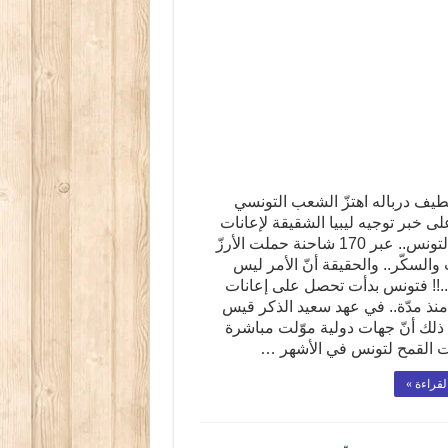
ّطيف درباله اهتزّ الشعب التونسي
لى خبر توجيه ليبيا الشقيقة لإعانات
غذائية لتونس.. عبر 170 شاحنة حملت الأرزّ
والسكّر.. والحقيقة أنّ الأمر ليس
..!! فتونس بدأت تحصل على إعانات
منذ مدّة.. في عهد سعيد الذكر قيس
 ذلك أنّ جهات دولية موّلت مباشرة
 القمح لتونس في الأشهر …
لقراءة »