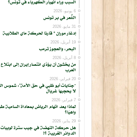
السبب وراء انهيار الكهرباء في تونس؟
6 يونيو، 2026
الڨُعر في بر تونس
31 مايو، 2026
إدغار موران * قارئا لحركة ماي الطلابية
19 أبريل، 2026
البحر، والعجوز ترمب
8 أبريل، 2026
من يخشون أن يؤدّي انتصار إيران إلى ابتلاع
العرب
20 فبراير، 2026
“جنايات أبو ظبي في حق الأمة”: شموس ال
لا يحجبها غربال
7 فبراير، 2026
لماذا يعد اتهام الرياض بمعاداة السامية طر
واهيًا؟
29 يناير، 2026
هل حركة النهضة في جيب سترة لوبيات
الدوائر الغربية ؟!