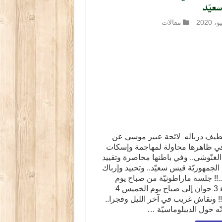
عيّد
مقالات
لّطيف درباله لائحة عبير موسي عن
. في ظاهرها محاولة لمهاجمة وإسكات
لغنّوشي.. وفي باطنها محاصرة وتقييد
لجمهوريّة قيس سعيّد.. وتحييد وإرباك
!! جلسة ماراطونيّة من صباح يوم
الأربعاء 3 جوان إلى صباح يوم الخميس 4
! ونقاش غريب في آخر الليل وفجرا..
ّه حول الديبلوماسيّة …