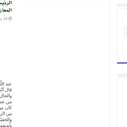
الرئيس
المعار
14 يناير، 2023
عبد الل
قال أنّ
والحال
من عشر
كان من 
من الر
والخفيّ
بأيديه