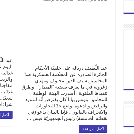
عبد الل
اليوم ع
عبد اللّطيف درباله على خلفيّة الأحكام
الجائرة الصادرة عن المحكمة العسكرية ضدّ
والزيت 
المحاميين سيف الدين مخلوف ومهدي
مفاجئا
زغروبة في ما يعرف بقضية “المطار”.. وطرق
غذائية 
تنفيذها الملتوية.. أصدرت الهيئة الوطنية
سعيّد..
للمحامين بتونس بيانا كان يفترض أنّه للتنديد
شراءات
والرفض والدعوة لوضع حدّ للتجاوزات
والانحراف بالقانون.. فإذا بالبيان يدعو (في
أكمل ا
نقطته الخامسة) رئيس الجمهوريّة قيس …
أكمل القراءة »