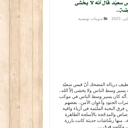
 سعيّد قال أنّه لا يخشى
ضة..
تدوينات تونسية
ّطيف درباله المضحك أنّ قيس سعيّد
ه يسير وسط الناس ولا يخشى إلاّ الله..
 أنّه كان يسير وسط الناس في موكب
ات الجنود وأعوان الأمن.. بعضهم
فرق النخبة الملّثمة في أزياء واقية
صاص والمدجّجة بالأسلحة الظاهرة
ة.. منها رشّاشات حديثة كانت بارزة
م.. وكانت فرق …