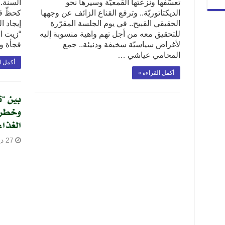
تعسّفها ونزعتها القمعيّة وسيرها نحو
السنة..
الديكتاتوريّة.. وترفع القناع الزائف عن وجهها
كحظّ قي
الحقيقي القبيح.. في يوم الجلسة المقرّرة
إيجاد ا
للتحقيق معه من أجل تهم واهية منسوبة إليه
“زيت ال
لأغراض سياسيّة سخيفة ودنيئة.. جمع
فجأة و
المحامي عياشي …
أكمل ا
أكمل القراءة »
بين “ت
وخطر 
الغذاء
27 ديسمبر، 2022