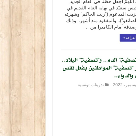
 اللهمّ اجعل حظّنا في العام الجديد
س سعيّد في نهاية العام القديم في
لزيت المدعوم (“زيت الحاكم” وشهرته
صانغو”).. والمفقود منذ أشهر.. وذلك
صدفة أمام الكاميرا من …
لقراءة »
صفية” الدم.. و”تصفية” البلاد..
“تصفية” المواطنين بفعل نقص
 والدواء..
تدوينات تونسية