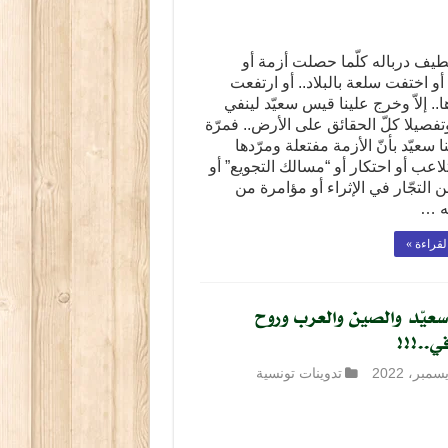
ّطيف درباله كلّما حصلت أزمة أو
 اختفت سلعة بالبلاد.. أو ارتفعت
.. إلاّ وخرج علينا قيس سعيّد لينفي
فصيلا كلّ الحقائق على الأرض.. فمرّة
ا سعيّد بأنّ الأزمة مفتعلة ومرّدها
لاعب أو احتكار أو “مسالك التجويع” أو
 التجّار في الإثراء أو مؤامرة من
 …
لقراءة »
يّد والصين والعرب وروح
في..!!!
تدوينات تونسية