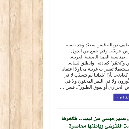
لّطيف درباله قيس سعيّد وجد نفسه
ض عربيّة.. وفي جمع من الدول
.. بمناسبة القمة الصينية العربية..
و”تخمّر” كعادته.. وانطلق لسانه..
تعملا تعبيرات غريبة محاولا اعتماد
عادته.. بأنّ “بلداننا لم تتسبّب لا في
وزون ولا في البقر المجنون ولا في
اس الحراري أو نفوق الطيور”.. قيس …
لقراءة »
عبير موسي عن ليبيا.. ظاهرها
 الغنّوشي وباطنها محاصرة