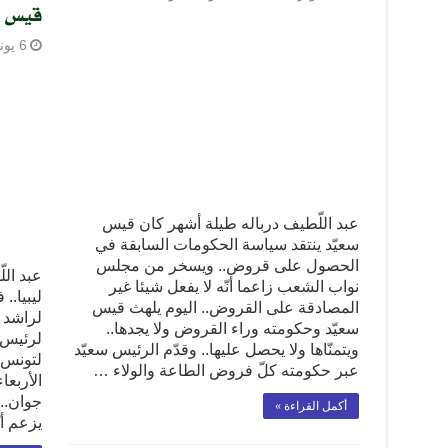
قيس س
6 يونيو، 2020
عبد اللّطيف درباله طيلة أشهر كان قيس
سعيّد ينتقد سياسة الحكومات السابقة في
الحصول على قروض.. ويسخر من مجلس
عبد ال
نواب الشعب زاعما أنّه لا يفعل شيئا غير
ليبيا.
المصادقة على القروض.. اليوم يلهث قيس
لراشد ا
سعيّد وحكومته وراء القروض ولا يجدها..
لرئيس ا
ويتمنّاها ولا يحصل عليها.. وقدّم الرئيس سعيّد
لتونس..
عبر حكومته كلّ فروض الطاعة والولاء …
جوان..!
أكمل القراءة »
يزعم أن