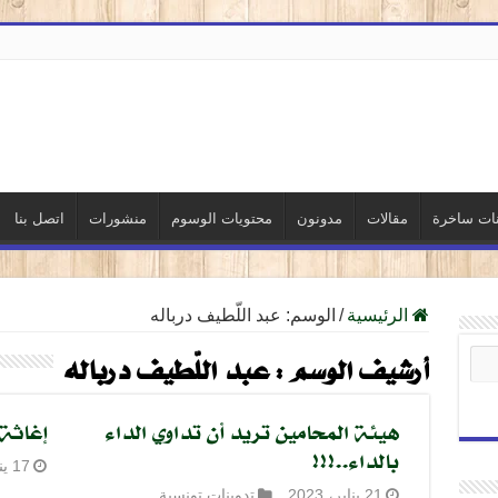
نات ساخرة
مقالات
مدونون
محتويات الوسوم
منشورات
اتصل بنا
الرئيسية
/
الوسم:
عبد اللّطيف درباله
أرشيف الوسم :
عبد اللّطيف درباله
هيئة المحامين تريد أن تداوي الداء
إغاثة 
بالداء..!!!
17 يناير، 2023
21 يناير، 2023
تدوينات تونسية