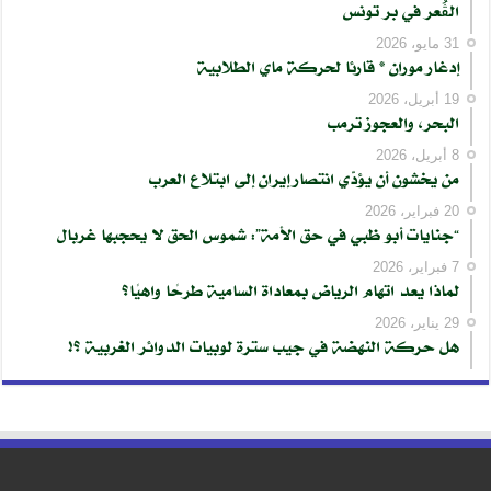
الڨُعر في بر تونس
31 مايو، 2026
إدغار موران * قارئا لحركة ماي الطلابية
19 أبريل، 2026
البحر، والعجوز ترمب
8 أبريل، 2026
من يخشون أن يؤدّي انتصار إيران إلى ابتلاع العرب
20 فبراير، 2026
“جنايات أبو ظبي في حق الأمة”: شموس الحق لا يحجبها غربال
7 فبراير، 2026
لماذا يعد اتهام الرياض بمعاداة السامية طرحًا واهيًا؟
29 يناير، 2026
هل حركة النهضة في جيب سترة لوبيات الدوائر الغربية ؟!