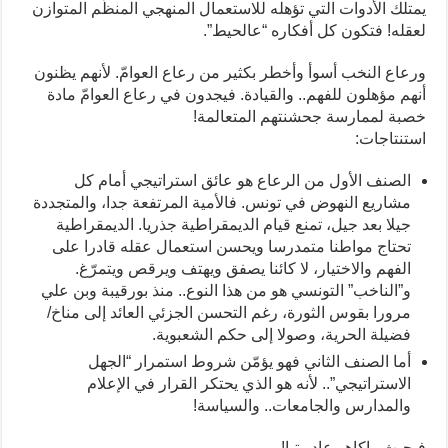
يمتلك الأدوات التي تؤهله للاستعمال المنهجي المنظّم المتوازن
لعقله! فتكون كل أفكاره “عالحيط”.
ورعاع النخب أسوأ وأخطر بكثير من رعاع العوامّ. لأنهم يظنون
أنهم مؤهلون للفهم.. والقيادة. فيجدون في رعاع العوامّ مادة
خصبة لممارسة جحشنتهم المتعالمة!
استنتاجات:
الصنف الأول من الرعاع هو عائق استراتيجي أمام كل
مشاريع النهوض في تونس. فالأمية المرتفعة جدا، والمتجددة
جيلا بعد جيل، تمنع قيام الديمقراطية جذريا. الديمقراطية
تحتاج مواطنا متمدرسا ويحسن استعمال عقله قادرا على
الفهم والاختيار، لا كائنا يصفق ويهتف ويرقص ويتمرّغ.
و”الناخب” التونسي هو من هذا النوع.. منذ بورقيبة وبن علي
مرورا بقوس الثورة، رغم التحسن الجزئي العائد إلى مناخ/
فضيلة الحرية، وصولا إلى حكم الشعبوية.
أما الصنف الثاني فهو يؤمّن شروط استمرار “الجهل
الاستراتيجي”.. لأنه هو الذي يحتكر القرار في الإعلام
والمدارس والجامعات.. والسياسة!
فبحيث.. اكاهو عاد.. تبا!