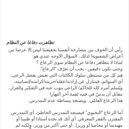
تظاهرت دفاعا عن النظام
رأيي أن الخوف من مصارحة أنفسنا بحقيقتنا ليس إلا عرضا من
أعراض الشعبوية! لذلك.. السؤال الأوجه عندي هو:
لماذا لا يتظاهر دفاعا عن النظام سوى الرعاع ؟
وحتى نكون دقيقين ، يجب أن نعرّف “الرعاع”:
هم كل من يستبطن سلوك الكائنات التي تعيش بفضل الرعي..
أي السوائم، فيتنازل عن إرادته/عقله/حريته/كرامته/إنسانيته،
ويُسلم أمره كله للحاكم/ الراعي ينوب عنه في التفكير والقرار..
مقابل أن يدسّ في فمه لقمة آخر النهار!
هذا الرعاع العامّي.. ويصنعه ببساطة عدم التمدرس.
أما الرعاع “النخبوي” فيصنعه التمدرس الخاطئ، أي التمدرس
المقترن بالفقر المعرفي. أي أنك قد تجده أستاذا أو طبيبا أو
مهندسا أو محاميا أو وزيرا.. أو حتى أكثر من وزير، ولكنه لم