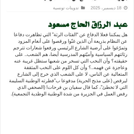
18 ديسمبر، 2025
تدوينات تونسية
عبد الرزاق الحاج مسعود
هل يمكننا فعلا الدفاع عن “الفئات الرثة” التي تظاهرت دفاعا
عن النظام بذريعة أن الذين غنّوا ورقصوا على أنغام المزود
وتمرّغوا على أرضية الشارع الرئيسي ورفعوا شعارات تترجم
رثاثتهم السياسية وأميّتهم المدرسية أيضا، هم الشعب.. على
حقيقته؟ وأن النخب التي تسخر من شعبها ستظل غريبة عنه
وعاجزة عن فهمه..؟ وأن كل اللوم على النخب المثقفة
المتعالية عن الناس، لا على الشعب الذي خرج إلى الشارع
ليرقص (على مذبح الحرية) مدفوعا ب”فطرته الوطنية السليمة
التي لا تخطئ”، كما قال سفيان بن فرحات! (الصحفي الذي
رفض العمل في الجزيرة من شدة الوطنية الوطدية التجمعية).