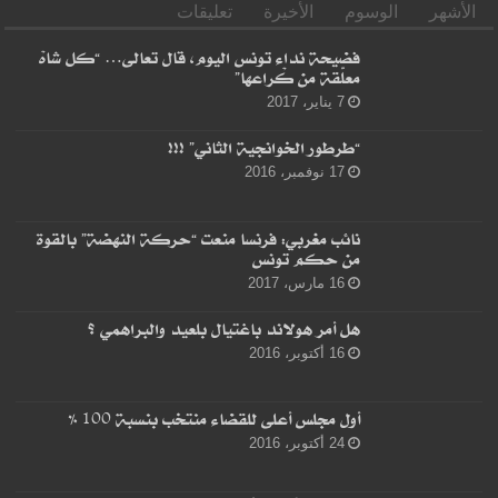
الأشهر
الوسوم
الأخيرة
تعليقات
فضيحة نداء تونس اليوم، قال تعالى… “كل شاهْ
معلّقة من كْراعها”
7 يناير، 2017
“طرطور الخوانجية الثاني” !!!
17 نوفمبر، 2016
نائب مغربي: فرنسا منعت “حركة النهضة” بالقوة
من حكم تونس
16 مارس، 2017
هل أمر هولاند باغتيال بلعيد والبراهمي ؟
16 أكتوبر، 2016
أول مجلس أعلى للقضاء منتخب بنسبة 100 %
24 أكتوبر، 2016