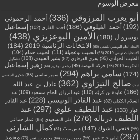
معرض الوسوم
أبو يعرب المرزوقي
(336)
أحمد الرحموني
(192)
أحمد الغيلوفي
(186)
إسماعيل
أحمد القاري
(102)
الأمين البوعزيزي
(438)
بوسروال
(180)
الانتخابات الرئاسية 2019
(184)
الاتحاد العام التونسي للشغل
(60)
الحبيب بوعجيلة
(111)
الحبيب حمام
(104)
الانتخابات تونس 2019
(68)
بشير العبيدي
(108)
الطيب الجوادي
(95)
بحري العرفاوي
(82)
تشكيل
زهير إسماعيل
حركة النهضة
(99)
الحكومة 2019
(75)
رشدي بوعزيز
(64)
سامي براهم
(294)
(174)
سمير ساسي
(85)
شكري الجلاصي
صالح التيزاوي
(362)
عادل بن عبد الله
(65)
(166)
عايدة بن كريّم
(110)
عبد الرزاق الحاج مسعود
(109)
عبد
عبد القادر الونيسي
(228)
عبد القادر
السلام الككلي
(82)
عبد اللطيف علوي
(297)
عبد
عبار
(133)
اللّطيف درباله
(276)
عمار جماعي
علي المسعودي
(85)
كمال الشارني
فتحي الشوك
(147)
(95)
قيس سعيّد
(81)
(297)
محمد
ليلى حاج عمر
(95)
محمد بن نصر
(76)
محمد بن رجب
(64)