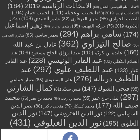
الانتخابات الرئاسية 2019
(184)
الاتحاد العام التونسي للشغل
(60)
الحبيب بوعجيلة
(111)
الحبيب حمام
(104)
الانتخابات تونس 2019
(68)
بشير العبيدي
(108)
الطيب الجوادي
(95)
بحري العرفاوي
(82)
تشكيل
زهير إسماعيل
حركة النهضة
(99)
الحكومة 2019
(75)
رشدي بوعزيز
(64)
سامي براهم
(294)
(174)
سمير ساسي
(85)
شكري الجلاصي
صالح التيزاوي
(362)
عادل بن عبد الله
(65)
(166)
عايدة بن كريّم
(110)
عبد الرزاق الحاج مسعود
(109)
عبد
عبد القادر الونيسي
(228)
عبد القادر
السلام الككلي
(82)
عبد اللطيف علوي
(297)
عبد
عبار
(133)
اللّطيف درباله
(276)
عمار جماعي
علي المسعودي
(85)
كمال الشارني
فتحي الشوك
(147)
(95)
قيس سعيّد
(81)
(297)
محمد
ليلى حاج عمر
(95)
محمد بن نصر
(76)
محمد بن رجب
(64)
ضيف الله
(177)
نصر الدين
منجي باكير
(88)
محمد كشكار
(79)
نور الدين
نور الدين الختروشي
(147)
السويلمي
(122)
نور الدين الغيلوفي
(431)
العلوي
(195)