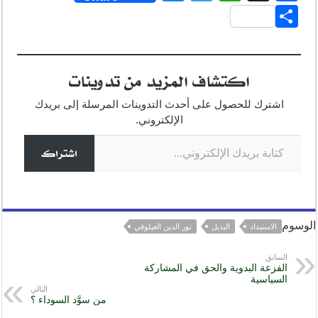
e
el
h
a
S
ss
e
at
c
h
e
gr
s
e
ar
اكتشاف المزيد من تدوينات
n
a
A
b
e
g
m
p
o
اشترك للحصول على أحدث التدوينات المرسلة إلى بريدك
o
p
er
الإلكتروني.
كتابة بريدك الإلكتروني...
k
اشتراك
الوسوم
الاستبداد
البديل
نور الدين الغيلوفي
السابق
الفزعة البدوية والحق في المشاركة
السياسية
التالي
من سوَّد السوداء ؟