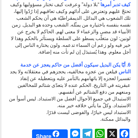
كيف تدبر أمرها
“بلا دولة” وعرفت كيف تختار مسؤوليها وكيف
تحتجّ عليهم وتعترض على أدائهم وكيف تعاقبهم إذا رُدّوا إليها،
تلك الشعوب هي البدائل. الديمقراطيّة هي أن يحكم الشعب
نفسه بنفسه باختياره من يمثّله. الشعب وحده هو البديل. زمن
الأنبياء قد مضى والزعماء لا معنى لهم. الحاكم لا يخرج عن
لونين: لون متغلّب يسطو على السلطة ويستأثر بالحكم وهذا لا
خير فيه ولو زعم أن السماء تدعمه. ولون يختاره الناس إلى
أجل معلوم. وهذا يُستبدَل إن لم تأت منه إضافة.
6. أيّا يكن البديل سيكون أفضل من حاكم يعجز عن خدمة
الناس
فيلعن من عجزِه مخالفيه، يحجزهم في معتقلاته ولا يجد
تفسيرا لعجزه إلا باتهامهم بالتآمر عليه وبتعطيله عن إنفاذ
عبقريته في التاريخ. الحكم عنده لا يتعدّى شتائم للمخالفين
ومنعهم من دفع الشتائم عن أنفسهم.
الاستبدال في جميع الأحوال أفضل من الاستبداد. ليس أسوأ من
الاستبداد. وكلّ ما يأتي خلافه خير منه.
الاستبداد ليس خيارًا، والفوضى ليست قدَرًا.
والبدائل ممكنة.
M
T
W
X
F
Share