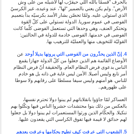
بالحرف “قسمًا بالله اللّي حيقرّب لها لأشيله من على وِش
الأرض”. ولم يكن يعني بالضمير “لها”، عند وعيده، غير الكرسيّ
الذي استولى عليه. ولمّا تحصّن بشار الأسد بكرسيّه بدأ بتعميم
الفوضى في عموم سوريا. الدولة تستولي على كلّ القوة
وتحتكر العنف، وهي وحدها التي تستعمل الفوضى كلّما كانت
الفوضى في خدمتها. الفوضى خادمة للدولة في الحالتين:
القوليّة للتخويف منها والعمليّة للترهيب بها.
4. إنّ الذين يحذّرون من الفوضى التي يرونها بديلا أوحد
عن
الأوضاع القائمة هم الذين جعلوا من كلّ الدولة جهازا يقمع
الناس بدعوى فرض النظام العام. والحقيقة أنّ فرض النظام
أمر تابع وليس أصيلا. الأمن ليس غاية في ذاته بل هو خادم
للناس. هو أمنهم وليس سيفا مسلطا على رقابهم ولا سوطا
على ظهورهم..
العساكر لمّا جاؤوا بانقلاباتهم لم يبنوا دولا تحترم نفسها،
بالعكس من ذلك بنوا محتشدات حشروا الناس فيها ونكّلوا بهم
تنكيلا. والحكّام الذين ورثوا المستعمرات لم يبنوا دولا بل جعلوا
لهم حدائق لا قيمة فيها تفوق الكراسي التي يقعدون عليها.
5. الشعوب التي عرفت كيف تطيح بحكامها وعرفت بعدهم