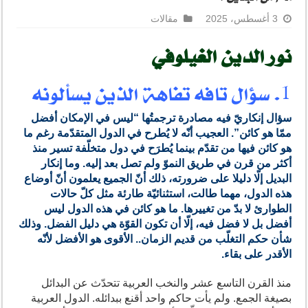
3 أغسطس، 2025
مقالات
نور الدين الغيلوفي
1. سؤال تافه تفاهة الذين يسألونه
سؤال إنكاريّ فيه مصادرة ترجمتُها “ليس في الإمكان أفضل
ممّا هو كائن”. العجيب أنّه لا يُطرح في الدول المتقدّمة رغم ما
هو كائن فيها من تقدّم بينما يُطرَح في دول متخلّفة تسير منذ
أكثر من قرن في طريق النموّ ولم تصل بعد إليه. وما إنكار
البديل إلّا دليلا على ضرورته، ذلك أنّ الجميع يعلمون أنّ أوضاع
هذه الدول، مهما طالت، استثنائيّة طارئة مثل كلّ حالات
الطوارئ لا بدّ من تغييرها. ما هو كائن في هذه الدول ليس
أفضل بل لا فضل فيه، إلّا أن تكون القوّة هي دليل الفضل. وذلك
شأن حكم التغلّب من قديم الزمان.. الأقوى هو الأفضل لأنّه
الأقدر على بقاء.
منذ القرن التاسع عشر والنخب العربية تتحدّث عن البدائل
بصيغة الجمع. ولم يأت حاكم واحد أقنع ببدائله. الدول العربية