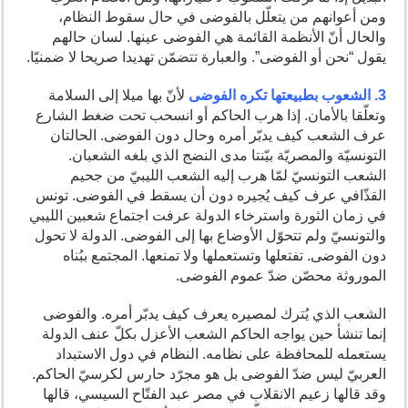
ومن أعوانهم من يتعلّل بالفوضى في حال سقوط النظام،
والحال أنّ الأنظمة القائمة هي الفوضى عينها. لسان حالهم
يقول “نحن أو الفوضى”. والعبارة تتضمّن تهديدا صريحا لا ضمنيّا.
3. الشعوب بطبيعتها تكره الفوضى
لأنّ بها ميلا إلى السلامة
وتعلّقا بالأمان. إذا هرب الحاكم أو انسحب تحت ضغط الشارع
عرف الشعب كيف يدبّر أمره وحال دون الفوضى. الحالتان
التونسيّة والمصريّة بيّنتا مدى النضج الذي بلغه الشعبان.
الشعب التونسيّ لمّا هرب إليه الشعب الليبيّ من جحيم
القذّافي عرف كيف يُجيره دون أن يسقط في الفوضى. تونس
في زمان الثورة واسترخاء الدولة عرفت اجتماع شعبين الليبي
والتونسيّ ولم تتحوّل الأوضاع بها إلى الفوضى. الدولة لا تحول
دون الفوضى. تفتعلها وتستعملها ولا تمنعها. المجتمع ببُناه
الموروثة محصّن ضدّ عموم الفوضى.
الشعب الذي يُترك لمصيره يعرف كيف يدبّر أمره. والفوضى
إنما تنشأ حين يواجه الحاكم الشعب الأعزل بكلّ عنف الدولة
يستعمله للمحافظة على نظامه. النظام في دول الاستبداد
العربيّ ليس ضدّ الفوضى بل هو مجرّد حارس لكرسيّ الحاكم.
وقد قالها زعيم الانقلاب في مصر عبد الفتّاح السيسي، قالها