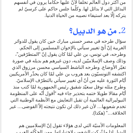
من أكثر دول العالم تخلّفا لأنّ عليها حكاما يرون في أنفسهم
البدائل التي لا بدائل لها. وكلّما جلس حاكم على كرسيّ لم
يتركه إلّا بعد استيفاء نصيبه من الحياة الدنيا.
2. من هو الدبيل؟
سؤال طرحه في مصر حسني مبارك حين كان يقول للدوائر
الغربية إنّ أيّ تغيير سيأتي بالإخوان المسلمين إلى الحكم.
وطرحه، في تونس، بن علي لمّا كان يقول إنّ “المتطرّفين”،
وذلك وصف الإسلاميّين لديه، دون غيرهم هم بديله في صورة
تغيّر الأوضاع. وطرحه الناشط السياسي محسن مرزوق الذي
اكتشفه التونسيّون بعد هروب بن علي لمّا كان يحذّر الأمريكيين
أيّام الثورة عليه من أنّ أي تغيير سيأتي بالتطرّف الإسلاميّ.
وطرح مثله نوفل سعيّد شقيق رئيس الجمهورية لمّا كتب منذ
أيّام مقالا طويلا ختمه بتحذير جاء فيه “أقول أنّه على المنظومة
النيوليرالية العالمية أن تقبل التعايش مع الأنظمة الوطنية التي
تخدم شعوبها… لأن غير ذلك لن تكون نتيجته إلاّ الفوضى… غير
الخلاقة…” (هكذا).
المعلومات الأمنيّة التي لدى هؤلاء تقول إنّ الإسلاميين هم
البديل إذا ما تُركت الشعوب لاختياراتها. ومن الحكّام العرب