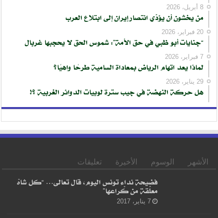
8 أبريل، 2026
من يخشون أن يؤدّي انتصار إيران إلى ابتلاع العرب
20 فبراير، 2026
“جنايات أبو ظبي في حق الأمة”: شموس الحق لا يحجبها غربال
7 فبراير، 2026
لماذا يعد اتهام الرياض بمعاداة السامية طرحًا واهيًا؟
29 يناير، 2026
هل حركة النهضة في جيب سترة لوبيات الدوائر الغربية ؟!
الأشهر
الوسوم
الأخيرة
تعليقات
فضيحة نداء تونس اليوم، قال تعالى… “كل شاهْ
معلّقة من كْراعها”
7 يناير، 2017