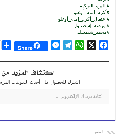
#الليرة_التركية
#أكرم_إمام_أوغلو
#اعتقال_أكرم_إمام_أوغلو
#بورصة_إسطنبول
#محمد_شيمشك
S
M
T
W
X
F
Share
h
e
el
h
a
r
ss
e
at
c
اكتشاف المزيد من ت
e
e
gr
s
e
n
a
A
b
اشترك للحصول على أحدث التدوينات المرسلة
g
m
p
o
er
p
o
k
السابق