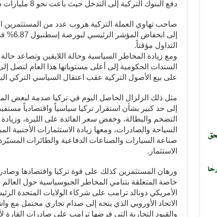
دفع البنوك التركية إلى التدخل حيث باعت نحو 8 مليارات دولار حتى منتصف، اليوم، لدعم الليرة.
صاحب تهاوي العملة التركية هروب عدد من المستثمرين ال
إلى انخفاض
التداول مؤقتاً.
ومع زيادة المخاطر السياسية وحالة اللايقين وتصاعد حالة
على بيع الأصول التركية عقب اعتقال السياسي التركي البا
مثل ذلك الزلزال الحاصل اليوم في تركيا صدمة لبعض المست
إلى حد كبير بشأن استقرار تركيا سياسياً واقتصادياً مستف
التضخم والبطالة، وخفض سعر الفائدة على الليرة، وزيادة 
السياحة والصادرات، ومعها زيادة الاستثمارات الأجنبية ا
حق
صناعة السيارات والصناعات الدفاعية والطائرات المسيّر
الاستثمار.
حًا
ورهان المستثمرين كذلك على قوة تركيا واقتصادها وصادرات
خاصة المتعلقة بتنامي المخاطر الجيوسياسية حول العالم و
الأمريكي دونالد ترامب على شركاء الولايات المتحدة الرئيس
الاتحاد الأوروبي الذي يتجه إلى صدام تجاري محتمل مع 
والقيود التجارية التي فرضها ترامب على صادرات القارة لأ