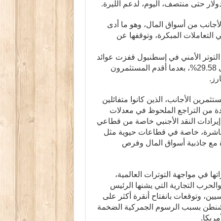
أجانب من أسواق المال، وهو ما أدى
 المؤشر الرئيسي لبورصة إسطنبول 6.87% في التعاملات المبكرة، وتوقفها عن
 التوتر الأمني في إسطنبول قفزت عوائد
السندات الحكومية إلى أعلى مستوياتها هذا العام لتصل إلى 29.58%، بعدما أقدم المستثمرون
رز.
ثمرين الأجانب، الذين كانوا متفائلين
يدة من التراجع الملحوظ في معدلات
إيرادات النقد الأجنبي خاصة من قطاعي
لمباشرة، خاصة في قطاعات حيوية مثل
ة مع جاذبية أسواق المال وفرص
ها في مواجهة التوترات العالمية،
الحرب التجارية التي يشنها الرئيس
يين، وتوقعات بانفتاح أنقرة أكثر على
واشنطن بسبب الرسوم الجمركية الضخمة
مريكا.