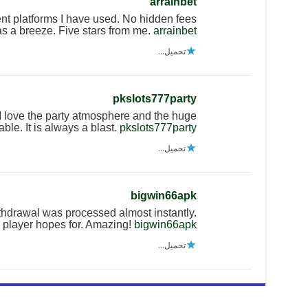
arrainbet
nt platforms I have used. No hidden fees
as a breeze. Five stars from me.
arrainbet
تحميل...
pkslots777party
 I love the party atmosphere and the huge
able. It is always a blast.
pkslots777party
تحميل...
bigwin66apk
thdrawal was processed almost instantly.
y player hopes for. Amazing!
bigwin66apk
تحميل...