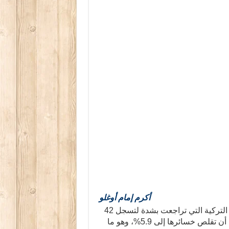
أكرم إمام أوغلو
بدت تبعات الزلزال السياسي في حدوث تهاوٍ سريع للعملة التركية التي تراجعت بشدة لتسجل 42
ليرة للدولار بانخفاض بلغ نحو 14% في تعاملات اليوم، قبل أن تقلص خسائرها إلى 5.9%، وهو ما