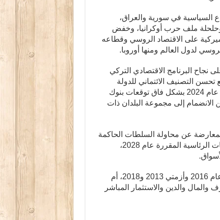
اع السياسية في سورية والعراق،
وحلحلة ملف حرب أوكرانيا، وخفض
أميركية على الاقتصاد الروسي وقطاعه
روسي لدول العالم ومنها أوروبا.
ى نجاح البرنامج الاقتصادي التركي
تحسن التصنيف الائتماني للدولة
التركية، وتراجع العجز الجاري، وزيادة النمو الاقتصادي في عام 2024 بشكل فاق توقعات بنوك
 الانضمام إلى مجموعة البلدان ذات
المعارضة عن محاولة السلطات الحاكمة
منع أكبر منافس سياسي لأردوغان من الترشح في الانتخابات الرئاسية المقررة عام 2028،
أسواق.
فهل تطوي تركيا تلك الصفحة سريعاً كما حدث مع انقلاب عام 2016 وأزمتي 2013 و2018، أم
 والمال والدين والاستثمار المباشر