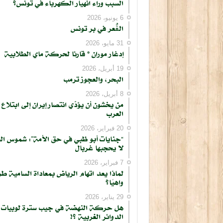
السبب وراء انهيار الكهرباء في تونس؟
6 يونيو، 2026
الڨُعر في بر تونس
31 مايو، 2026
إدغار موران * قارئا لحركة ماي الطلابية
19 أبريل، 2026
البحر، والعجوز ترمب
8 أبريل، 2026
من يخشون أن يؤدّي انتصار إيران إلى ابتلاع
العرب
20 فبراير، 2026
“جنايات أبو ظبي في حق الأمة”: شموس ال
لا يحجبها غربال
7 فبراير، 2026
لماذا يعد اتهام الرياض بمعاداة السامية طر
واهيًا؟
29 يناير، 2026
هل حركة النهضة في جيب سترة لوبيات
الدوائر الغربية ؟!