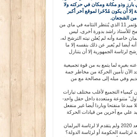
ارز وذو مكانة ومكان في حركته ولا
 إلا أن يكون مُدّخَرا لموقع آخر أكبر
ة من الشجعان.
هل يكون السيد علي لعريض مُدّخَرًا لرئاسة الحركة بعد المؤتمر 11 الذي يُنتظر التئامه في ماي من
سمح للأستاذ راشد بدورة أخرى، ليس
مان خاصة وأنه لم يُعلن نيته الترشح له،
 أيضا لم يُعبر عن ذلك بنفسه إلا ما
شح لرئاسة الجمهورية إلا أن يتنازل
ه بغيره لما يتمع به من قوة تجميعية
د الآن تأمين الحركة من مخاطر جمة
قديم وفي ميله إلى مصالحة مع من
كيمياء التجميع لأغلب مختلف تيارات
ول” متنوعة ومتعددة داخل حقل واحد-
ا مبدعا منفتحا وباردا أيضا غير منفعل
يد علي مع آخرين من قيادات الحركة
الاحتمال الآخر، إذا استمر الأستاذ الغنوشي رئيسا للحركة بعد 2020 ولم يتقدم لا لرئاسة البرلمان
لرئاسة الحكومة أو لرئاسة الدولة؟