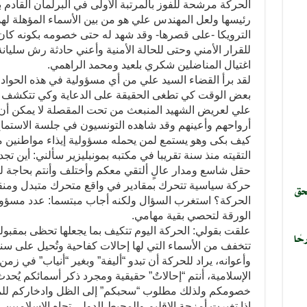
الحركة مرشحة للفوز بالمرتبة الأولى في البرلمان القادم 
رئيسها ولعل المهندس علي هو من بين الأسماء المؤهلة لهذ
الترويكا -على قصرها- وقد شهد له حتى خصومه بكونه كان 
للقرار الأمني وحتى للحالة الأمنية وأعني حادثة رش سليان
اغتيال المناضلين شكري بلعيد ومحمد الراهمي.
لقد برأ القضاء السيد علي من أي مسؤولية في هذه الحوادث 
بعض الوقت كي تطغى الحقيقة على الدعاية وكي تتكشف ح
علي لعريض الشهيد المنبعث من تحت المقصلة لا يمكن أن 
أرواحهم وأعينهم وقد شاهده التونسيون في جلسة الاستماع
كيف بكى وهو يستمع لمن يحمله مسؤولية إيذاء مواطنين من 
التقيته منذ سنة تقريبا في مكتبه بمونبليزير سألني: أين ت
حقل شاسع ومدار عالٍ ألتقي معكم وأختلف وأنتم بحاجة لع
حركة سياسية تتحرك بمقادير في واقع متحرك متبدل ومنقل
حق
الحركة؟ استغرب السؤال ولكنه أجاب مبتسما: عدد مسؤولي
الورقة لتحصي بقية مهامي.
علقت بقولي: الحركة اليوم تتكيف بما يجعلها تحظى بمقبول
حًا
تتخفف من الأسماء التي لها إحالات كفاحية وتُحيل على سنو
وأعوانه، يراد للحركة أن تبدو “أليفة” وبغير “أنياب” في زم
الإسلامية، أنتم “إحالاتٌ” حقيقية ومجرد ذكر أسمائكم يُحدث
خصومكم ولذلك مطلوب “سحبكم” إلى الظل وادخاركم لل
إذا تغيرت أمزجة الإقليم والمحيط الدولي تجاه الاسلاميين