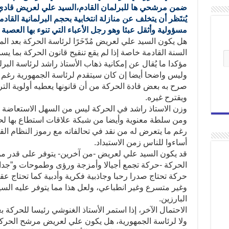
ضمن مرشحي ها للبرلمان القادم،السيد علي لعريض قادي ب
يُنتَظر أن يتخلف عن منازلة انتخابية بحجم البرلمانية القادمة
مسؤولية وأثقل عبئا وهو رجل الأعباء التي تنوء بها العصب
السنة القادمة خاصة إذا لم يقع تنقيح قانون الحركة بما ي
مؤكدا ما يُقال عن إمكانية ذهاب الأستاذ راشد لرئاسة البرل
وليس واضحا أيضا إن كان سيتقدم لرئاسة الجمهورية رغم أنه
صرح به بعض قادة الحركة من أن قانونها يعطيه أولوية التر
ويقترح غيره.
وزن الاستاذ راشد في الحركة ليس من السهل الاستعاضة عن
ومن سلطة معنوية وأيضا من شبكة علاقات استطاع بها لح
رغم ما يتعرض له من نقد في تحالفاته مع رموز النظام ال
أساءوا للناس زمن الاستبداد.
قد يكون السيد علي لعريض -من آخرين- يتوفر على قدر من 
الحركة -حركة تجمع أجيالا وأمزجة ورؤى وطموحات و”جدا
حركة تحتاج صدرا رحبا وجاذبية فكرية وأدبية كما تحتاج عقل
وغير متسرع وغير انطباعي، ولعل هذا مما يتوفر عليه الس
البارزين.
ولا لرئاسة الجمهورية، هل يكون علي لعريض مرشح الحركة 