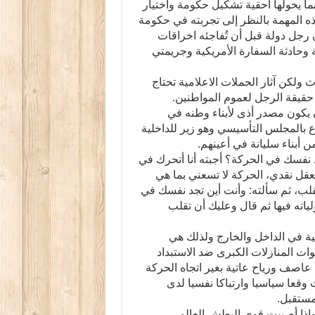
بما يخولها أحقية تشكيل حكومة واختيار
ه المهمة بالنظر إلى تجربته في حكومة
رجل دولة قبل أن تُفاجئه اخراقات
ة وحادثة السفارة الأمريكية وجريمتي
ولكن آثار الحملات الاعلامية تحتاج
قيقة الرجل لعموم المواطنين.
يكون مصدر أذى لأبناء وطنه في
 بالمجلس التأسيسي وهو زير للداخلية
أبناء سليانة في أعينهم.
جد نفسك في الحركة؟ أجبته أنا أتحرك في
قل نقدي، الحركة لا تسعني بما هي
ب، ثم سألته: وأنت أين تجد نفسك في
اته فيها ثم قال وعليك أن تقلب
ية في الداخل والخارج ولذلك هي
ات المنازلات الكبرى ضد الاستبداد
ن عاصف ورياح عاتية بغير اتجاه الحركة
 وقعا سياسيا وارتباكا نفسيا لدى
مستقبل.
 وإذا أصيبت قوى البطش العالمي