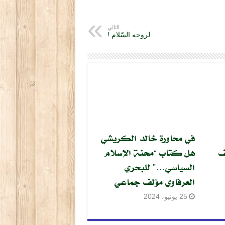
التالي
لروحه السّلام !
في محاورة خالد الكريشي
ف
هل كتاب “محنة الإسلام
السياسي…” للبحري
العرفاوي مؤلف جماعي
25 يونيو، 2024