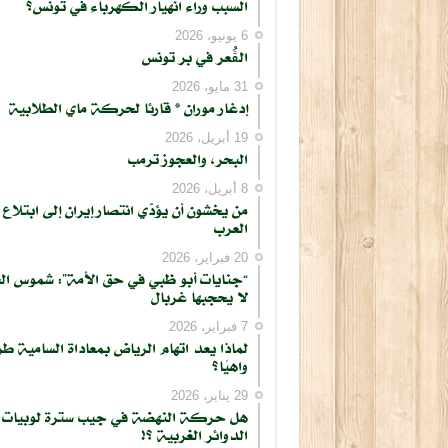
السبب وراء انهيار الكهرباء في تونس؟
6 يونيو، 2026
الڨُعر في بر تونس
31 مايو، 2026
إدغار موران * قارئا لحركة ماي الطلابية
19 أبريل، 2026
البحر، والعجوز ترمب
8 أبريل، 2026
من يخشون أن يؤدّي انتصار إيران إلى ابتلاع
العرب
20 فبراير، 2026
“جنايات أبو ظبي في حق الأمة”: شموس ال
لا يحجبها غربال
7 فبراير، 2026
لماذا يعد اتهام الرياض بمعاداة السامية طر
واهيًا؟
29 يناير، 2026
هل حركة النهضة في جيب سترة لوبيات
الدوائر الغربية ؟!