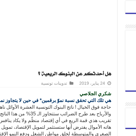
هل أحدثكم عن البنوك الريعية ؟
24 يناير، 2019
تدوينات تونسية
شكري الجلاصي
هي تلك التي تحقق نسبة نموّ برقمين* في حين لا يتجاوز نمو الا
حاجة فوق الخيال ! ناتج البنوك التونسية العشرة الأوائل ناهز الـ 4000 م
والأرباح بعد طرح الضرائب ستتجاوز الـ 35% من هذا الناتج،
تقريب هذي قمة الريع في أي إقتصاد منظّم ولا يكاد ينافس ذلك
هاته الأموال يفترض أنها ستستثمر لتمويل الإقتصاد، تمويل
الصغرى والمتوسطة لخلق مواطن الشغل ودفع النمو الإقتص