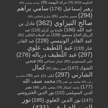
حركة النهضة
(99)
الحكومة 2019
(75)
رشدي بوعزيز
(64)
سامي براهم
زهير إسماعيل
(174)
(294)
سمير ساسي
(85)
شكري الجلاصي
(65)
صالح التيزاوي
(362)
عادل بن
عبد الله
(166)
عايدة بن كريّم
(110)
عبد
الرزاق الحاج مسعود
(109)
عبد السلام الككلي
(82)
عبد القادر الونيسي
(228)
عبد القادر
عبد اللطيف علوي
عبار
(133)
(297)
عبد اللّطيف درباله
(276)
فتحي
عمار جماعي
(95)
علي المسعودي
(85)
كمال
الشوك
(147)
قيس سعيّد
(81)
الشارني
(297)
ليلى حاج عمر
(95)
محمد بن
محمد ضيف الله
محمد بن نصر
(76)
رجب
(64)
(177)
نصر
منجي باكير
(88)
محمد كشكار
(79)
نور الدين الختروشي
الدين السويلمي
(122)
نور
نور الدين العلوي
(195)
(147)
الدين الغيلوفي
(431)