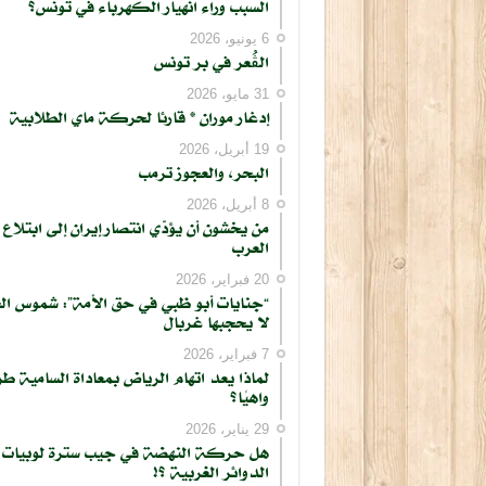
السبب وراء انهيار الكهرباء في تونس؟
6 يونيو، 2026
الڨُعر في بر تونس
31 مايو، 2026
إدغار موران * قارئا لحركة ماي الطلابية
19 أبريل، 2026
البحر، والعجوز ترمب
8 أبريل، 2026
من يخشون أن يؤدّي انتصار إيران إلى ابتلاع
العرب
20 فبراير، 2026
“جنايات أبو ظبي في حق الأمة”: شموس ال
لا يحجبها غربال
7 فبراير، 2026
لماذا يعد اتهام الرياض بمعاداة السامية طر
واهيًا؟
كتابة بريدك الإلكتروني...
29 يناير، 2026
هل حركة النهضة في جيب سترة لوبيات
الدوائر الغربية ؟!