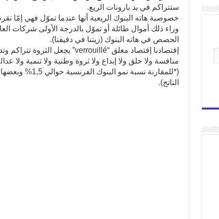
ستتراكم في يد بارونات الريع.
خصوصية هاته البنوك الريعية أنها عندما تموّل فهي إمّا تق
وراء ذلك أموال طائلة أو تموّل بالدرجة الأولى شركات العا
الحصص في هاته البنوك (زيتنا في دقيقنا).
إقتصادنا إقتصاد مغلق “verrouillé” يج
منافسة ولا خلق ولا إبداع ولا ثروة وطنية ولا تنمية ولا عدالة ! لا بدّ من
الناتج).