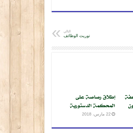
التالي
توريث الوظائف
عفة
إطلاق رصاصة على
ون
المحكمة الدستورية
22 مارس، 2018