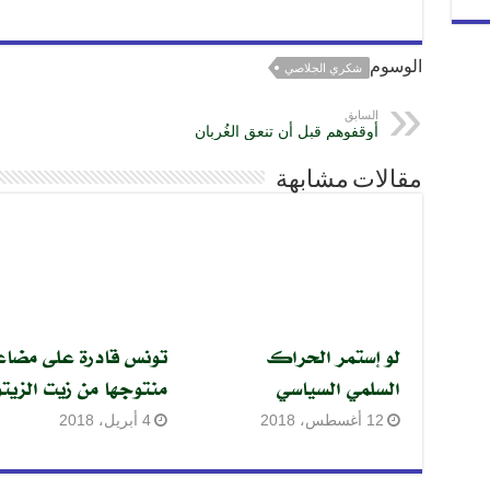
g
a
p
o
e
m
p
k
r
الوسوم
شكري الجلاصي
السابق
أوقفوهم قبل أن تنعق الغُربان
مقالات مشابهة
لو إستمر الحراك
تونس قادرة على مضا
السلمي السياسي
منتوجها من زيت الزيت
12 أغسطس، 2018
4 أبريل، 2018