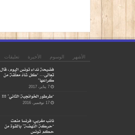
الأشهر
الوسوم
الأخيرة
تعليقات
فضيحة نداء تونس اليوم، قال
تعالى… “كل شاهْ معلّقة من
كْراعها”
7 يناير، 2017
“طرطور الخوانجية الثاني” !!!
17 نوفمبر، 2016
نائب مغربي: فرنسا منعت
“حركة النهضة” بالقوة من
حكم تونس