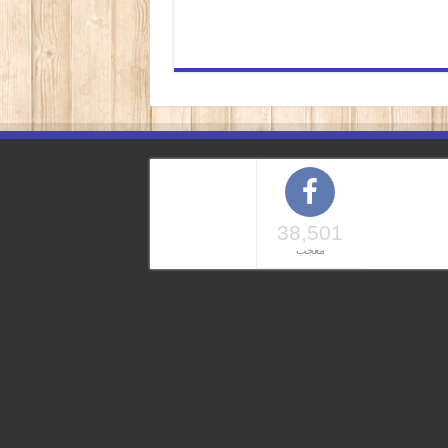
38,501
معجب