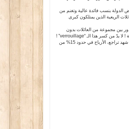
رض الدولة بنسب فائدة عالية وتغنم من
ئلات الريعية الذين يمتلكون كبرى
عل الثروة تتراكم وتدور بين مجموعة من العائلات بدون
 كسر هذا الـ “verrouillage” !
(*للمقارنة نسبة نمو البنوك الفرنسية حوالي 1,5% وبعضها شهد تراجع، الأرباح في حدود 15% من