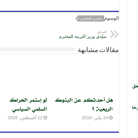
k
الوسوم
شكري الجلاصي
السابق
سيّدي وزير التربية المحترم
مقالات مشابهة
حق
هل أحدثكم عن البنوك
لو إستمر الحراك
حًا
الريعية ؟
السلمي السياسي
24 يناير، 2019
12 أغسطس، 2018