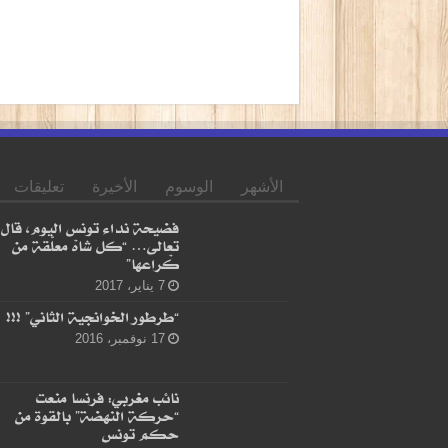
الأشهر
الوسوم
الأخيرة
تعليقات
فضيحة نداء تونس اليوم، قال
تعالى… “كل شاهْ معلّقة من
كْراعها”
7 يناير، 2017
“طرطور الخوانجية الثاني” !!!
17 نوفمبر، 2016
نائب مغربي: فرنسا منعت
“حركة النهضة” بالقوة من
حكم تونس