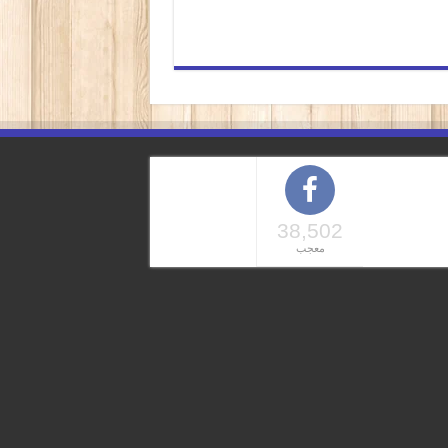
38,502
معجب