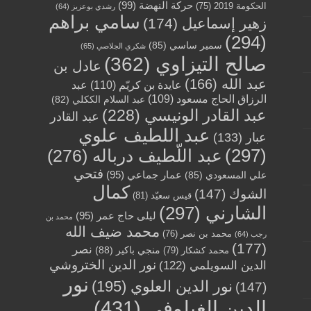
حركة النهضة
(99)
الحكومة 2019
(75)
رشدي بوعزيز
(64)
سامي براهم
زهير إسماعيل
(174)
(294)
سمير ساسي
(85)
شكري الجلاصي
(65)
صالح التيزاوي
(362)
عادل بن
عبد الله
(166)
عايدة بن كريّم
(110)
عبد
الرزاق الحاج مسعود
(109)
عبد السلام الككلي
(82)
عبد القادر الونيسي
(228)
عبد القادر
عبد اللطيف علوي
عبار
(133)
(297)
عبد اللّطيف درباله
(276)
فتحي
عمار جماعي
(95)
علي المسعودي
(85)
كمال
الشوك
(147)
قيس سعيّد
(81)
الشارني
(297)
ليلى حاج عمر
(95)
محمد بن
محمد ضيف الله
محمد بن نصر
(76)
رجب
(64)
(177)
نصر
منجي باكير
(88)
محمد كشكار
(79)
نور الدين الختروشي
الدين السويلمي
(122)
نور
نور الدين العلوي
(195)
(147)
الدين الغيلوفي
(431)