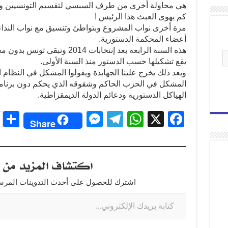
هي محاولة أخرى من طرف السبسي لتقسيم التونسيين والع
كم يهوى العبث هذا الرئيس !
مرة أخرى نواب المشروع وبتواطئ وتنسيق مع نواب الندا
أعضاء المحكمة الدستورية.
هذه السنة الرابعة بعد إنتخابات 
يقع تشكيلها حسب الدستور منذ السنة الأولى.
وبعد ذلك يخرج علينا الجهابذة ويقولوا المشكل في النظام ا
المشكل في الحزب الحاكم وشقوقه الذي يحكم دون برنامج 
الهياكل الدستورية ودعائم الدولة الديمقراطية.
S
M
T
W
X
F
Share
h
e
el
h
a
r
ss
e
at
c
اكتشاف المزيد من ت
e
e
gr
s
e
n
a
A
b
اشترك للحصول على أحدث التدوينات المرسلة
g
m
p
o
er
p
o