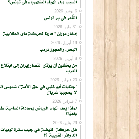
السبب وراء انهيار الكهرباء في تونس؟
6 يونيو، 2026
الڨُعر في بر تونس
31 مايو، 2026
إدغار موران * قارئا لحركة ماي الطلابية
19 أبريل، 2026
البحر، والعجوز ترمب
8 أبريل، 2026
من يخشون أن يؤدّي انتصار إيران إلى ابتلاع
العرب
20 فبراير، 2026
“جنايات أبو ظبي في حق الأمة”: شموس ال
لا يحجبها غربال
7 فبراير، 2026
لماذا يعد اتهام الرياض بمعاداة السامية طر
واهيًا؟
29 يناير، 2026
هل حركة النهضة في جيب سترة لوبيات
الدوائر الغربية ؟!