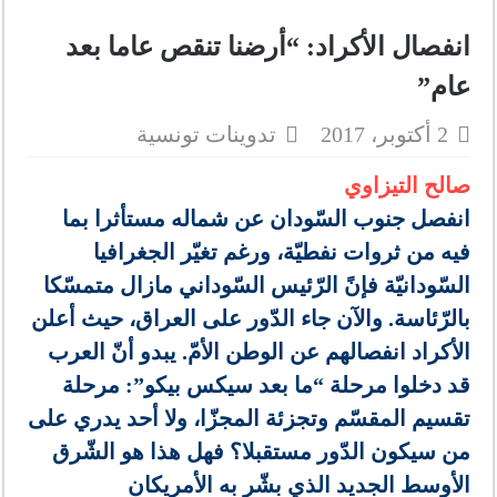
انفصال الأكراد: “أرضنا تنقص عاما بعد
عام”
2 أكتوبر، 2017
تدوينات تونسية
صالح التيزاوي
انفصل جنوب السّودان عن شماله مستأثرا بما
فيه من ثروات نفطيّة، ورغم تغيّر الجغرافيا
السّودانيّة فإنً الرّئيس السّوداني مازال متمسّكا
بالرّئاسة. والآن جاء الدّور على العراق، حيث أعلن
الأكراد انفصالهم عن الوطن الأمّ. يبدو أنّ العرب
قد دخلوا مرحلة “ما بعد سيكس بيكو”: مرحلة
تقسيم المقسّم وتجزئة المجزّا، ولا أحد يدري على
من سيكون الدّور مستقبلا؟ فهل هذا هو الشّرق
الأوسط الجديد الذي بشّر به الأمريكان