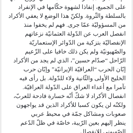
على الجميع، إنفاذا لشهوة حكّامها في الإنفراد
بالسلطة والثّروة. ولكنّ هذا الوضع لا يعفي الأكراد
من المسؤوليّة عمّا جرى. فهم لم يخفوا منذ
انفصل العرب عن الدّولة العثمانيّة نزعاتهم
الإنفصاليّة بتزكية من الدّوائر الإستعماريّة
والصّهيونيّة ولم يكن ذلك خافيا على الزّعيم
الرّاحل “صدّام حسين”، الذي لم يجد من الأكراد
إبّان الحرب “العراقيّة الإيرانيّة” وإبّان حرب
الخليج الأولى والثّانية ولاء للدّولة. بل رأى فيه
تآمرا مع أعداء العراق على الدّولة العراقيّة.
انفصال الأكراد لا شكّ أنّه خسارة فادحة للعربّ،
ولكنّه لن يكون كسبا للأكراد الذين قد يواجهون
صعوبات ومشاكل جمّة في محيط عربي
ينظر إليهم بعين الرّيبة، خاصّة في ظلّ الدّعم
الصّهيوني للإنفصال.