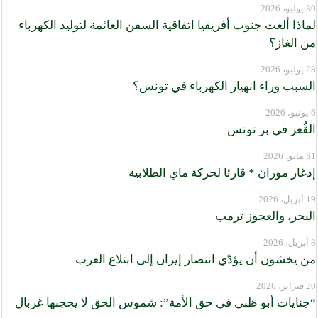
30 يوليو، 2026
لماذا ألغت جنوب أفريقيا اتفاقية السفن العائمة لتوليد الكهرباء
من الغاز؟
28 يوليو، 2026
السبب وراء انهيار الكهرباء في تونس؟
6 يونيو، 2026
الڨُعر في بر تونس
31 مايو، 2026
إدغار موران * قارئا لحركة ماي الطلابية
19 أبريل، 2026
البحر، والعجوز ترمب
8 أبريل، 2026
من يخشون أن يؤدّي انتصار إيران إلى ابتلاع العرب
20 فبراير، 2026
“جنايات أبو ظبي في حق الأمة”: شموس الحق لا يحجبها غربال