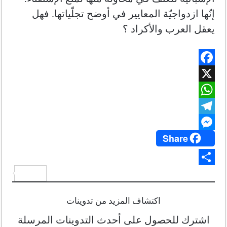
إنّها ازدواجيّة المعايير في أوضح تجلّياتها. فهل
يعقل العرب والأكراد ؟
F
a
X
c
W
e
h
T
b
a
o
e
Share
M
t
o
l
e
s
k
e
s
A
g
S
s
p
r
h
e
p
a
a
n
اكتشاف المزيد من تدوينات
m
r
g
اشترك للحصول على أحدث التدوينات المرسلة
e
e