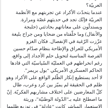
العربيّة؟
عندما يتحدّث الأكراد عن تجربتهم مع الأنظمة
العربيّة فإنّك تجد في حديثهم غصّة ومرارة.
ويستدلّون على معاناتهم بحادثتي (حلبجة
والأنفال) وما خلّفتاه من ضحايا ومن جراح بليغة
عزّزت الرّغبة في الإنفصال. فكان الغزو
الأمريكي للعراق والإطاحة بنظام صدّام حسين
الفرصة المناسبة لتحويل حلم الأجداد إلى واقع،
رغم انخراطهم في العمليّة السّياسيّة التي قادها
الحاكم العسكري الأمريكي “بول بريمر”.
لا أحد يستطيع إنكار الظّلم الواقع على الأكراد وهو
ظلم في الحقيقة لم يميّز بين كرد وعرب، طال
كلّ المعارضين على اختلاف مشاربهم الفكريّة. إنّ
ما اصطلح عليه بـ”الدّولة الوطنيّة”، وريثة
الإستعمار المباشر كانت “عادلة” في توزيع ظلمها