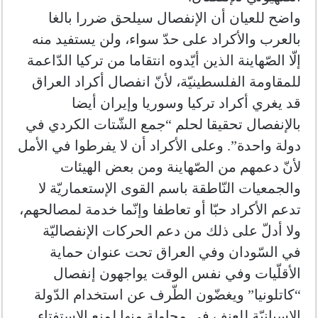
واضح للعيان أن الإنفصال سيلحق ضررا بالغا
بالعرب والأكراد على حدّ سواء، ولن يستفيد منه
إلّا الصّهاينة الذين أيّدوه انتقاما من تركيا الدّاعمة
للمقاومة الفلسطينيّة، لأنّ انفصال أكراد العراق
قد يغري أكراد تركيا وسوريا وإيران أيضا
بالإنفصال تحقيقا لحلم “جمع الشّتات الكردي في
دولة واحدة”. وعلى الأكراد أن لا يفرطوا في الأمل
لأنّ دعمهم من الصّهاينة ومن بعض الهيئات
والجمعيات النّاطقة باسم القوى الإستعماريّة لا
تدعم الأكراد حبّا أو تعاطفا وإنّما خدمة لمصالحهم،
ولا أدلّ على ذلك من دعم الحركات الإنفصاليّة
في السّودان وفي العراق تحت عنوان حماية
الأقلّيات وفي نفس الوقت يواجهون إنفصال
“كاتلونيا” ويغضّون الطّرف عن استخدام الدّولة
الإسبانيّة للعنف في محاولة منها لمنع الإستفتاء.