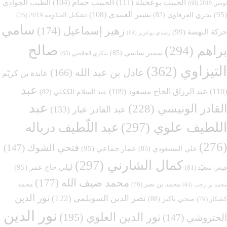
الحبيب بوعجيلة
(111)
الحبيب حمام
(104)
الطيب الجوادي
تونس 2019
(68)
بشير العبيدي
(108)
(95)
بحري العرفاوي
(82)
تشكيل الحكومة 2019
(75)
سامي
زهير إسماعيل
(174)
حركة النهضة
(99)
رشدي بوعزيز
(64)
صالح
براهم
(294)
سمير ساسي
(85)
شكري الجلاصي
(65)
التيزاوي
(362)
عادل بن عبد الله
(166)
عايدة بن كريّم
عبد
(110)
عبد الرزاق الحاج مسعود
(109)
عبد السلام الككلي
(82)
عبد
القادر الونيسي
(228)
عبد القادر عبار
(133)
اللطيف علوي
(297)
عبد اللّطيف درباله
(276)
فتحي الشوك
(147)
عمار جماعي
(95)
علي المسعودي
(85)
كمال الشارني
(297)
ليلى حاج عمر
(95)
قيس سعيّد
(81)
محمد ضيف الله
(177)
محمد
محمد بن نصر
(76)
محمد بن رجب
(64)
نور الدين
نصر الدين السويلمي
(122)
منجي باكير
(88)
كشكار
(79)
نور الدين
نور الدين العلوي
(195)
الختروشي
(147)