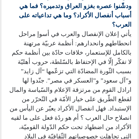
ودشّنوا عصره بغزو العراق وتدميره؟ فما هي
أسباب أنفصال الأكراد؟ وما هي تداعياته على
العرب؟
يأتي إعلان الإنفصال والعرب في أسوإ مراحل
انحطاطهم وانحدارهم: أنظمة عربيّة مرتهنة
بالكامل للإستعمار، خلافات حادّة بين أنظمة حكم
لا تفكّر إلّا في الإحتفاظ بالسّلطة، حروب أهليّة
بسبب الثّورة المضادّة التي تزعّمها “آل زايد”
و”آل سعود” و”العسكر في مصر”. جنّدوا لها
اراذل القوم من مرتزقة الإعلام والسّياسة والمال
لقطع الطّريق على خيار الأمّة في التّحرّر من
الإستبداد. فهل انفصال الأكراد يعبّر عن اليأس من
انصلاح حال العرب ؟ أم هو ردًة فعل على ما لقيه
الأكراد من اضطهاد تحت حكم الدّولة القوميّة،
التي تجاهلت خصوصياتهم الثّقافيّة في البلاد