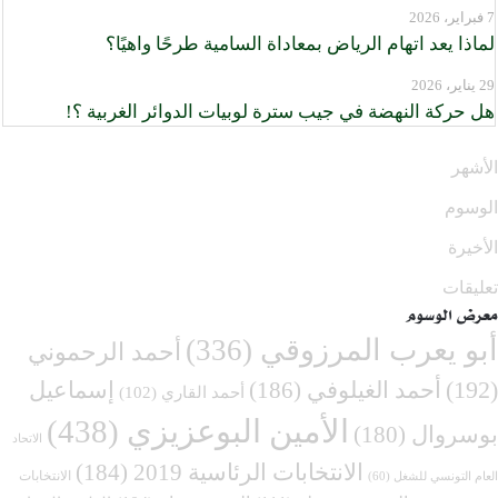
7 فبراير، 2026
لماذا يعد اتهام الرياض بمعاداة السامية طرحًا واهيًا؟
29 يناير، 2026
هل حركة النهضة في جيب سترة لوبيات الدوائر الغربية ؟!
الأشهر
الوسوم
الأخيرة
تعليقات
معرض الوسوم
أبو يعرب المرزوقي
(336)
أحمد الرحموني
(192)
أحمد الغيلوفي
(186)
إسماعيل
أحمد القاري
(102)
الأمين البوعزيزي
(438)
بوسروال
(180)
الاتحاد
الانتخابات الرئاسية 2019
(184)
الانتخابات
العام التونسي للشغل
(60)