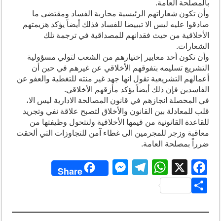
بالمصلحة العامة.
وأن تكون شعاراتهم الرئيسية محاربة الفساد ومقتضى ما
صادقوا عليه ليس الا تبييضا للفساد فذلك أيضاً يؤكد هزيمتهم
الأخلاقية من حيث فقدانهم للمصداقية في ترجمة تلك
الشعارات.
وأن تكون أحد معايير إختيارهم من الشعب لتولي مسؤولية
التشريع تسليمه بتفوقهم الأخلاقي عن غيرهم في حين أن
أعمالهم التشريعية تقول انها جهد غير منته للتغطية والعفو عن
الفاسدين فإن ذلك أيضاً يؤكد مأزقهم الأخلاقي.
في المحصلة انجازهم في قانون المصالحة الادارية ليس الا،
قلب للمعادلة بين القانون والأخلاق لتصبح علاقة نفي وتجريد
للقاعدة القانونية من قيمها الأخلاقية ولتتحول وظيفتها من
معاقبة وزجر للمجرمين الى غطاء آمن للتجاوزات التي ألحقت
ضرراً بمصلحة العامة.
M
T
W
X
F
Share
e
el
h
a
S
ss
e
at
c
h
e
gr
s
e
ar