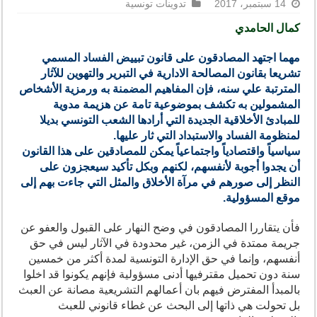
14 سبتمبر، 2017
تدوينات تونسية
كمال الحامدي
مهما اجتهد المصادقون على قانون تبييض الفساد المسمي
تشريعا بقانون المصالحة الادارية في التبرير والتهوين للآثار
المترتبة علي سنه، فإن المفاهيم المضمنة به ورمزية الأشخاص
المشمولين به تكشف بموضوعية تامة عن هزيمة مدوية
للمبادئ الأخلاقية الجديدة التي أرادها الشعب التونسي بديلا
لمنظومة الفساد والاستبداد التي ثار عليها.
سياسياً واقتصادياً واجتماعياً يمكن للمصادقين على هذا القانون
أن يجدوا أجوبة لأنفسهم، لكنهم وبكل تأكيد سيعجزون على
النظر إلى صورهم في مرآة الأخلاق والمثل التي جاءت بهم إلى
موقع المسؤولية.
فأن يتقاررا المصادقون في وضح النهار على القبول والعفو عن
جريمة ممتدة في الزمن، غير محدودة في الآثار ليس في حق
أنفسهم، وإنما في حق الإدارة التونسية لمدة أكثر من خمسين
سنة دون تحميل مقترفيها أدنى مسؤولية فإنهم يكونوا قد اخلوا
بالمبدأ المفترض فيهم بان أعمالهم التشريعية مصانة عن العبث
بل تحولت هي ذاتها إلى البحث عن غطاء قانوني للعبث