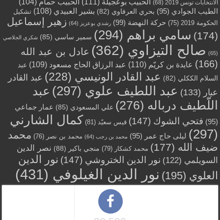
الحبيب بوعجيلة
(111)
الحبيب حمام
(104)
الانتخابات تونس 2019
(68)
بشير العبيدي
(108)
الطيب الجوادي
(95)
بحري العرفاوي
(82)
تشكيل
زهير إسماعيل
حركة النهضة
(99)
الحكومة 2019
(75)
رشدي بوعزيز
(64)
سامي براهم
(294)
(174)
سمير ساسي
(85)
شكري الجلاصي
صالح التيزاوي
(362)
عادل بن عبد الله
(65)
(166)
عايدة بن كريّم
(110)
عبد الرزاق الحاج مسعود
(109)
عبد
عبد القادر الونيسي
(228)
عبد القادر
السلام الككلي
(82)
عبد اللطيف علوي
(297)
عبد
عبار
(133)
اللّطيف درباله
(276)
عمار جماعي
علي المسعودي
(85)
كمال الشارني
فتحي الشوك
(147)
(95)
قيس سعيّد
(81)
(297)
محمد
ليلى حاج عمر
(95)
محمد بن نصر
(76)
محمد بن رجب
(64)
ضيف الله
(177)
نصر الدين
منجي باكير
(88)
محمد كشكار
(79)
نور الدين
نور الدين الختروشي
(147)
السويلمي
(122)
نور الدين الغيلوفي
(431)
العلوي
(195)