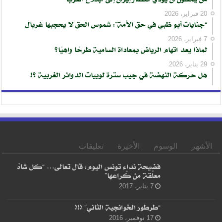
20 فبراير، 2026
“جنايات أبو ظبي في حق الأمة”: شموس الحق لا يحجبها غربال
7 فبراير، 2026
لماذا يعد اتهام الرياض بمعاداة السامية طرحًا واهيًا؟
29 يناير، 2026
هل حركة النهضة في جيب سترة لوبيات الدوائر الغربية ؟!
الأشهر
الوسوم
الأخيرة
تعليقات
فضيحة نداء تونس اليوم، قال تعالى… “كل شاهْ
معلّقة من كْراعها”
7 يناير، 2017
“طرطور الخوانجية الثاني” !!!
17 نوفمبر، 2016