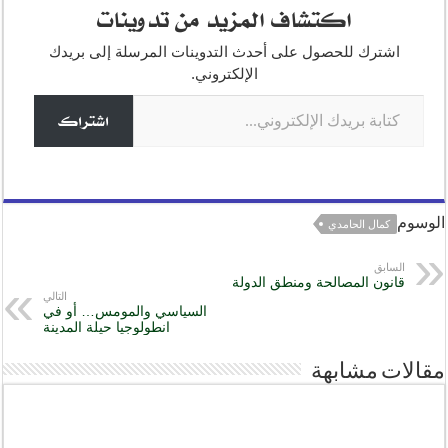
اكتشاف المزيد من تدوينات
n
a
A
b
e
g
m
p
o
اشترك للحصول على أحدث التدوينات المرسلة إلى بريدك
o
p
er
الإلكتروني.
كتابة بريدك الإلكتروني...
k
اشتراك
الوسوم
كمال الحامدي
السابق
قانون المصالحة ومنطق الدولة
التالي
السياسي والمومس… أو في
انطولوجيا حيلة المدينة
مقالات مشابهة