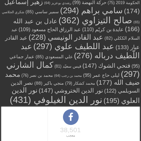
زهير إسماعيل
حركة النهضة
(99)
الحكومة 2019
(75)
رشدي بوعزيز
(64)
سامي براهم
(294)
(174)
سمير ساسي
(85)
شكري الجلاصي
صالح التيزاوي
(362)
عادل بن عبد الله
(65)
(166)
عايدة بن كريّم
(110)
عبد الرزاق الحاج مسعود
(109)
عبد
عبد القادر الونيسي
(228)
عبد القادر
السلام الككلي
(82)
عبد اللطيف علوي
(297)
عبد
عبار
(133)
اللّطيف درباله
(276)
عمار جماعي
علي المسعودي
(85)
كمال الشارني
فتحي الشوك
(147)
(95)
قيس سعيّد
(81)
(297)
محمد
ليلى حاج عمر
(95)
محمد بن نصر
(76)
محمد بن رجب
(64)
ضيف الله
(177)
نصر الدين
منجي باكير
(88)
محمد كشكار
(79)
نور الدين
نور الدين الختروشي
(147)
السويلمي
(122)
نور الدين الغيلوفي
(431)
العلوي
(195)
38,501
معجب