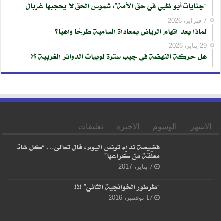
“جنايات أبو ظبي في حق الأمة”: شموس الحق لا يحجبها غربال
7 فبراير، 2026
لماذا يعد اتهام الرياض بمعاداة السامية طرحًا واهيًا؟
29 يناير، 2026
هل حركة النهضة في جيب سترة لوبيات الدوائر الغربية ؟!
الأشهر
الوسوم
الأخيرة
تعليقات
فضيحة نداء تونس اليوم، قال تعالى… “كل شاهْ
معلّقة من كْراعها”
7 يناير، 2017
“طرطور الخوانجية الثاني” !!!
17 نوفمبر، 2016