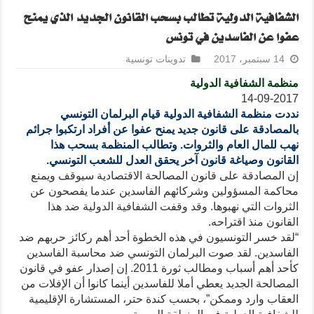
الشفافية الدولية تطالب بسحب القانون الجديد الذي يمنح
عفوا عن الفاسدين في تونس
14 سبتمبر، 2017
تدوينات تونسية
منظمة الشفافية الدولية
14-09-2017
نددت منظمة الشفافية الدولية قيام البرلمان التونسي
بالمصادقة على قانون جديد يمنح عفوا عن أفراد ارتكبوا جرائم
نهب للمال العام والثروات. وتطالب المنظمة بسحب هذا
القانون وصياغة قانون آخر يحقق العدل للشعب التونسي.
إن المصادقة على قانون المصالحة الاقتصادية سيوقف ويمنع
محاكمة المسؤولين وشركائهم الفاسدين عندما يفصحون عن
الثروات التي نهبوها. وقد وقفت الشفافية الدولية ضد هذا
القانون منذ اقتراحه.
“لقد خسر التونسيون في هذه الخطوة أحد أهم ركائز حربهم ضد
الفاسدين. لقد صوت البرلمان التونسي ضد محاسبة الفاسدين
كأحد أهم أسباب ومطالب ثورة 2011. إن إصدار عفو في قانون
المصالحة الجديد يعطي أملا للفاسدين أينما كانوا أن الإفلات من
العقاب وارد وممكن”، بحسب كندة حتر، المستشارة الإقليمية