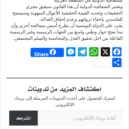
للشفافية الدولية في المنطقة العربية.
وتعتبر الشفافية الدولية أن هذا القانون سيعيق مجرى
التحقيقات وتحديد القيمة الحقيقية للأموال المنهوبة وسيسمح
للفاسدين بإخفاء ثرواتهم وعدم إحقاق العدالة.
يجب على الدولة التونسية أن تطرح أسس مصالحة أخرى وأن
تبدأ بفتح حوار وطني واسع بين الجهات الرسمية وغير الرسمية
الفاعلة من اجل تحقيق العدل والمحاسبة والسلم المجتمعي.
M
T
W
X
F
Share
e
el
h
a
S
ss
e
at
c
h
e
gr
s
e
ar
اكتشاف المزيد من تدوينات
n
a
A
b
e
g
m
p
o
اشترك للحصول على أحدث التدوينات المرسلة إلى بريدك
o
p
er
الإلكتروني.
كتابة بريدك الإلكتروني...
k
اشتراك