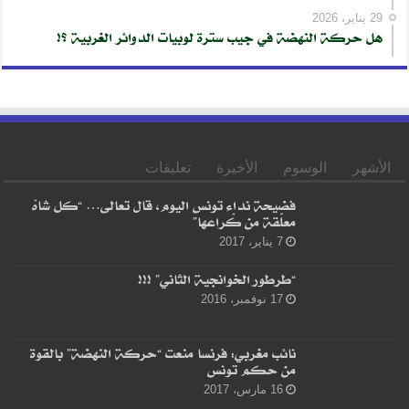
29 يناير، 2026
هل حركة النهضة في جيب سترة لوبيات الدوائر الغربية ؟!
الأشهر
الوسوم
الأخيرة
تعليقات
فضيحة نداء تونس اليوم، قال تعالى… “كل شاهْ
معلّقة من كْراعها”
7 يناير، 2017
“طرطور الخوانجية الثاني” !!!
17 نوفمبر، 2016
نائب مغربي: فرنسا منعت “حركة النهضة” بالقوة
من حكم تونس
16 مارس، 2017