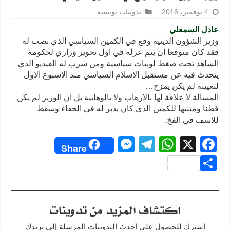
4 نوفمبر، 2016
تدوينات تونسية
عادل السمعلي
وزير الشؤون الدينية وقع في الكمين السياسي الذي نصب له
فقد كان متوقعا ان يتم عزله في اول تحوير وزاري لحكومة
الشاهد تحت ضغط لوبيات سياسية ومن سرب له الفيديو الذي
يتحدث فيه عن مستقبل الاسلام السياسي منذ الاسبوع الاول
لتعيينه لم يكن يمزح…
المسالة لا علاقة لها بالارهاب ولا بالوهابية بل ان الوزير لم يكن
فطنا ومتنبها للكمين الذي كان يدبر له في الخفاء وسقط
للاسف في الفخ.
M
T
W
X
F
Share
e
el
h
a
S
ss
e
at
c
h
e
gr
s
e
ar
اكتشاف المزيد من تدوينات
n
a
A
b
e
g
m
p
o
اشترك للحصول على أحدث التدوينات المرسلة إلى بريدك