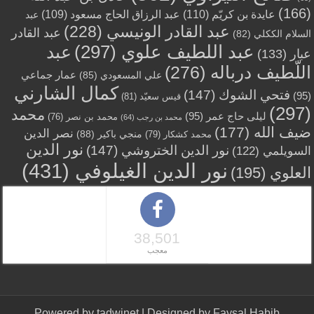
(166)
عايدة بن كريّم
(110)
عبد الرزاق الحاج مسعود
(109)
عبد
عبد القادر الونيسي
(228)
عبد القادر
السلام الككلي
(82)
عبد اللطيف علوي
(297)
عبد
عبار
(133)
اللّطيف درباله
(276)
عمار جماعي
علي المسعودي
(85)
كمال الشارني
فتحي الشوك
(147)
(95)
قيس سعيّد
(81)
(297)
محمد
ليلى حاج عمر
(95)
محمد بن نصر
(76)
محمد بن رجب
(64)
ضيف الله
(177)
نصر الدين
منجي باكير
(88)
محمد كشكار
(79)
نور الدين
نور الدين الختروشي
(147)
السويلمي
(122)
نور الدين الغيلوفي
(431)
العلوي
(195)
38,501
معجب
Powered by
tadwinet
| Designed by
Faysal Habib