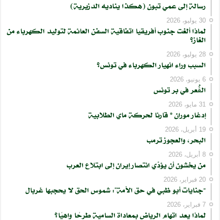
رسالة إلى عمي تبون (هكذا يناديه الدزيرية)
30 يوليو، 2026
لماذا ألغت جنوب أفريقيا اتفاقية السفن العائمة لتوليد الكهرباء من
الغاز؟
28 يوليو، 2026
السبب وراء انهيار الكهرباء في تونس؟
6 يونيو، 2026
الڨُعر في بر تونس
31 مايو، 2026
إدغار موران * قارئا لحركة ماي الطلابية
19 أبريل، 2026
البحر، والعجوز ترمب
8 أبريل، 2026
من يخشون أن يؤدّي انتصار إيران إلى ابتلاع العرب
20 فبراير، 2026
“جنايات أبو ظبي في حق الأمة”: شموس الحق لا يحجبها غربال
7 فبراير، 2026
لماذا يعد اتهام الرياض بمعاداة السامية طرحًا واهيًا؟