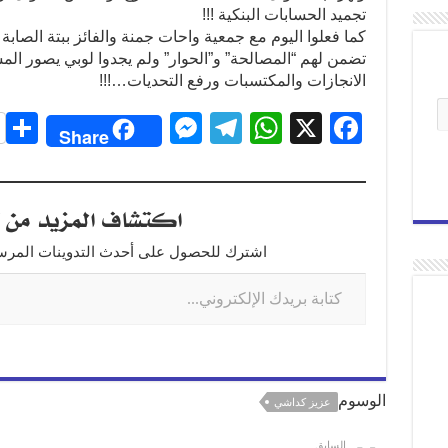
تجميد الحسابات البنكية !!!
كما فعلوا اليوم مع جمعية واحات جمنة والفائز ببتة الصابة
تضمن لهم “المصالحة” و”الحوار” ولم يجدوا لوبي يصور الم
الانجازات والمكتسبات ورفع التحديات…!!!
S
M
T
W
X
F
Share
h
e
el
h
a
r
ss
e
at
c
اكتشاف المزيد من ت
e
e
gr
s
e
n
a
A
b
اشترك للحصول على أحدث التدوينات المرسلة
g
m
p
o
er
p
o
k
الوسوم
عزيز كداشي
السابق