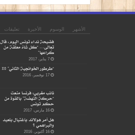
الأشهر
الوسوم
الأخيرة
تعليقات
فضيحة نداء تونس اليوم، قال
تعالى… “كل شاهْ معلّقة من
كْراعها”
7 يناير، 2017
“طرطور الخوانجية الثاني” !!!
17 نوفمبر، 2016
نائب مغربي: فرنسا منعت
“حركة النهضة” بالقوة من
حكم تونس
16 مارس، 2017
هل أمر هولاند باغتيال بلعيد
والبراهمي ؟
16 أكتوبر، 2016