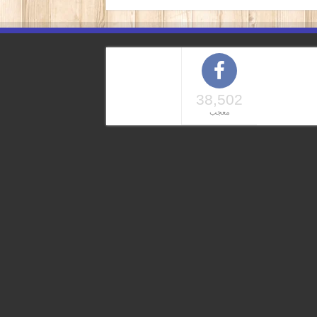
38,502
معجب