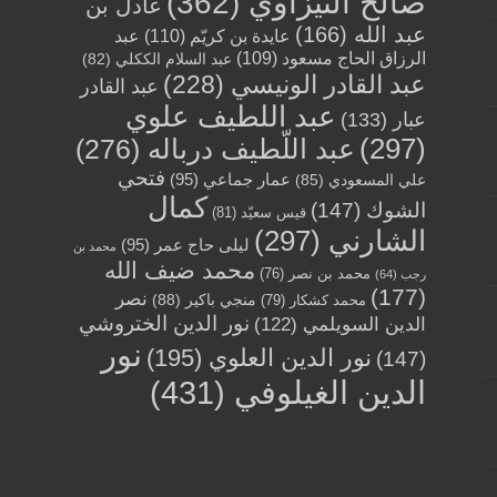
صالح التيزاوي
(362)
عادل بن
عبد الله
(166)
عايدة بن كريّم
(110)
عبد
الرزاق الحاج مسعود
(109)
عبد السلام الككلي
(82)
عبد القادر الونيسي
(228)
عبد القادر
عبد اللطيف علوي
عبار
(133)
(297)
عبد اللّطيف درباله
(276)
فتحي
عمار جماعي
(95)
علي المسعودي
(85)
كمال
الشوك
(147)
قيس سعيّد
(81)
الشارني
(297)
ليلى حاج عمر
(95)
محمد بن
محمد ضيف الله
محمد بن نصر
(76)
رجب
(64)
(177)
نصر
منجي باكير
(88)
محمد كشكار
(79)
نور الدين الختروشي
الدين السويلمي
(122)
نور
نور الدين العلوي
(195)
(147)
الدين الغيلوفي
(431)