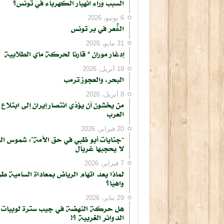
السبب وراء انهيار الكهرباء في تونس؟
6 يونيو، 2026
الڨُعر في بر تونس
31 مايو، 2026
إدغار موران * قارئا لحركة ماي الطلابية
19 أبريل، 2026
البحر، والعجوز ترمب
8 أبريل، 2026
من يخشون أن يؤدّي انتصار إيران إلى ابتلاع
العرب
20 فبراير، 2026
“جنايات أبو ظبي في حق الأمة”: شموس ال
لا يحجبها غربال
7 فبراير، 2026
لماذا يعد اتهام الرياض بمعاداة السامية طر
واهيًا؟
29 يناير، 2026
هل حركة النهضة في جيب سترة لوبيات
الدوائر الغربية ؟!