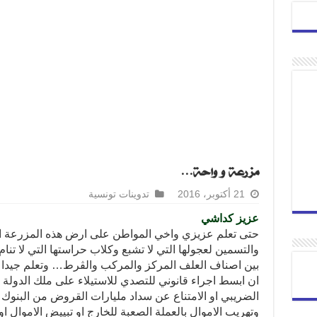
مزرعة و واحة…
21 أكتوبر، 2016
تدوينات تونسية
عزيز كداشي
حتى تعلم عزيزي واخي المواطن على ارض هذه المزرعة الت
والتسمين لعجولها التي لا تشبع وكلاب حراستها التي لا تن
بين اصناف العلف المركز والمركب والڨرط… وتعلم جيد
ان ابسط اجراء قانوني للتصدي للاستيلاء على ملك الدولة 
الضريبي او الامتناع عن سداد مليارات القروض من البنوك 
وتهريب الاموال بالعملة الصعبة للخارج او تبييض الاموال 