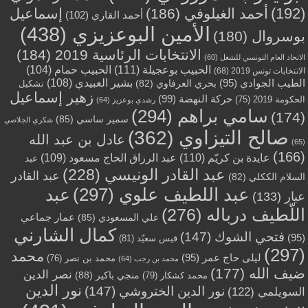
(192)
أحمد الغيلوفي
(186)
إسماعيل
أحمد القاري
(102)
الأمين البوعزيزي
(438)
بوسروال
(180)
الانتخابات الرئاسية 2019
(184)
الاتحاد العام التونسي للشغل
(60)
الحبيب بوعجيلة
(111)
الحبيب حمام
(104)
الانتخابات تونس 2019
(68)
بشير العبيدي
(108)
الطيب الجوادي
(95)
بحري العرفاوي
(82)
تشكيل
زهير إسماعيل
حركة النهضة
(99)
الحكومة 2019
(75)
رشدي بوعزيز
(64)
سامي براهم
(294)
(174)
سمير ساسي
(85)
شكري الجلاصي
صالح التيزاوي
(362)
عادل بن عبد الله
(65)
(166)
عايدة بن كريّم
(110)
عبد الرزاق الحاج مسعود
(109)
عبد
عبد القادر الونيسي
(228)
عبد القادر
السلام الككلي
(82)
عبد اللطيف علوي
(297)
عبد
عبار
(133)
اللّطيف درباله
(276)
عمار جماعي
علي المسعودي
(85)
كمال الشارني
فتحي الشوك
(147)
(95)
قيس سعيّد
(81)
(297)
محمد
ليلى حاج عمر
(95)
محمد بن نصر
(76)
محمد بن رجب
(64)
ضيف الله
(177)
نصر الدين
منجي باكير
(88)
محمد كشكار
(79)
نور الدين
نور الدين الختروشي
(147)
السويلمي
(122)