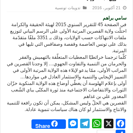
21 أكتوبر، 2016
تدوينات تونسية
سامي براهم
في الصفحة 45 للتقرير السنوي 2015 لهيئة الحقيقة والكرامة
احتلّت ولاية القصرين المرتبة الأولى على الرسم البياني لتوزيع
ملفات الانتهاكات حسب الولايات، وذلك بـ 3351 ملفّا متقدّمة
بذلك على تونس العاصمة وقفصة وصفاقس التي تليها في
المرتبة.
كلّما ترجمنا خرائطيّا المعطيات المتعلّقة بالتهميش والفقر
والحرمان من التنمية والتفاوت الجهوي… إلا وجدنا القصرين في
المراتب الأولى، ممّا يدعو لإيلاء هذه الولاية المرتبة الأولى في
التمييز الإيجابي والتنمية والاستثمار العادل في مواردها…
أولى بإعلام الهلوسة أن يغطّي أوضاع هذه الولاية المنكوبة خزّان
الثورات والانتفاضات الاجتماعية منذ ثورة المكنّى بباي الشّعب
المغدور علي بن غذاهم
القصرين هي الحلّ وليس المشكل، يمكن أن تكون رافعة للتنمية
والانتاج والاستثمار لو كان هناك سياسات تنموية عادلة.
M
T
W
X
F
Share
e
el
h
a