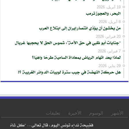
19 أبريل، 2026
البحر، والعجوز ترمب
8 أبريل، 2026
من يخشون أن يؤدّي انتصار إيران إلى ابتلاع العرب
20 فبراير، 2026
“جنايات أبو ظبي في حق الأمة”: شموس الحق لا يحجبها غربال
7 فبراير، 2026
لماذا يعد اتهام الرياض بمعاداة السامية طرحًا واهيًا؟
29 يناير، 2026
هل حركة النهضة في جيب سترة لوبيات الدوائر الغربية ؟!
الأشهر
الوسوم
الأخيرة
تعليقات
فضيحة نداء تونس اليوم، قال تعالى… “كل شاهْ