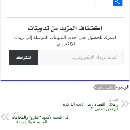
S
ss
e
at
c
h
e
gr
s
e
ar
اكتشاف المزيد من تدوينات
n
a
A
b
e
g
m
p
o
اشترك للحصول على أحدث التدوينات المرسلة إلى بريدك
o
p
er
الإلكتروني.
كتابة بريدك الإلكتروني...
k
اشتراك
الوسوم
سامي براهم
السابق
زملائي القضاة : هل غابت الذاكرة
أم نحن نتغابى !؟
التالي
كل التحية لأسود “البارو” والمحاماة
المناضلة والشريفة…