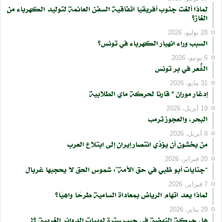
لماذا ألغت جنوب أفريقيا اتفاقية السفن العائمة لتوليد الكهرباء من
الغاز؟
28 يوليو، 2026
السبب وراء انهيار الكهرباء في تونس؟
6 يونيو، 2026
الڨُعر في بر تونس
31 مايو، 2026
إدغار موران * قارئا لحركة ماي الطلابية
19 أبريل، 2026
البحر، والعجوز ترمب
8 أبريل، 2026
من يخشون أن يؤدّي انتصار إيران إلى ابتلاع العرب
20 فبراير، 2026
“جنايات أبو ظبي في حق الأمة”: شموس الحق لا يحجبها غربال
7 فبراير، 2026
لماذا يعد اتهام الرياض بمعاداة السامية طرحًا واهيًا؟
29 يناير، 2026
هل حركة النهضة في جيب سترة لوبيات الدوائر الغربية ؟!