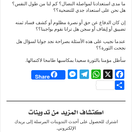
ما مدى استعدادنا لمواصلة النضال؟ كم لنا من طول النفس؟
هل نحن على استعداد جدي للتضحية؟؟
إن كان الدفاع عن حق أو نصرة مظلوم أو كشف فساد ثمنه
تضييق أو إيقاف أو سجن هل ترانا نقوم بواجبنا؟؟
عندما نجيب على هذه الأسئلة بصراحة نجد جوابا لسؤال هل
نجحت الثورة؟؟
سأظل مؤمنا بالثورة سعيدا بمكاسبها طامحا لاكتمالها.
M
T
W
X
F
Share
e
el
h
a
S
ss
e
at
c
h
e
gr
s
e
ar
اكتشاف المزيد من تدوينات
n
a
A
b
e
g
m
p
o
اشترك للحصول على أحدث التدوينات المرسلة إلى بريدك
o
p
er
الإلكتروني.