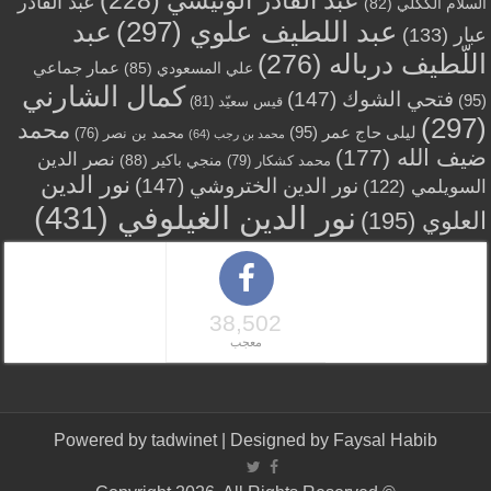
عبد القادر
السلام الككلي
(82)
عبد اللطيف علوي
(297)
عبد
عبار
(133)
اللّطيف درباله
(276)
عمار جماعي
علي المسعودي
(85)
كمال الشارني
فتحي الشوك
(147)
(95)
قيس سعيّد
(81)
(297)
محمد
ليلى حاج عمر
(95)
محمد بن نصر
(76)
محمد بن رجب
(64)
ضيف الله
(177)
نصر الدين
منجي باكير
(88)
محمد كشكار
(79)
نور الدين
نور الدين الختروشي
(147)
السويلمي
(122)
نور الدين الغيلوفي
(431)
العلوي
(195)
38,502
معجب
Powered by
tadwinet
| Designed by
Faysal Habib