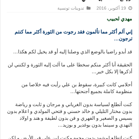
19 أكتوبر، 2016
تدوينات تونسية
مهدي لحبيب
إني آلم أكثر مما تألمون فقد رجوت من الثورة أكثر مما كنتم
ترجون…
قد أبدو راضيا بالوضع الذي وصلنا إليه أو قد يخيل لكم هكذا…
الحقيقة أنا أكثر منكم سخطا على ما آلت إليه الثورة و لكنني لن
أذكرها إلا بكل خير…
أحلامي كانت كبيرة، سقوط بن علي رأيت فيه خلاصا من
منظومة كاملة بجميع أجنحتها…
كنت أتطلع لسياسة بدون الغرياني و مرجان و ثابت و رياضة
بدون مختار التليلي و خالد حسني و فتحي المولدي و اعلام بدون
بسيس و الصغير و الفهري و فن بدون لطيفة و هند و اولاد
النهدي و سينما بدون بوغدير و بوزيد…
كنت اتطلع لمشهد بدون وجوه مكنت لبن علي في الأرض و لكن