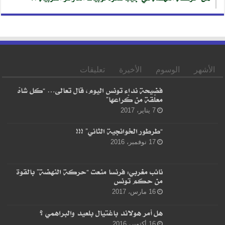
الأشهر
الوسوم
الأخيرة
تعليقات
فضيحة نداء تونس اليوم، قال تعالى… “كل شاهْ
معلّقة من كْراعها”
7 يناير، 2017
“طرطور الخوانجية الثاني” !!!
17 نوفمبر، 2016
نائب مغربي: فرنسا منعت “حركة النهضة” بالقوة
من حكم تونس
16 مارس، 2017
هل أمر هولاند باغتيال بلعيد والبراهمي ؟
16 أكتوبر، 2016