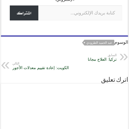
er
p
o
كتابة بريدك الإلكتروني...
k
اشتراك
الوسوم
عبد الحميد الطرودي
السابق
تركيا: العلاج مجانا
التالي
الكويت: إعادة تقييم معدلات الأجور
اترك تعليق