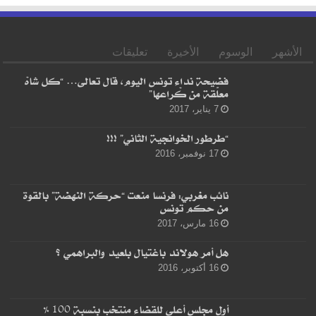
الأشهر
الوسوم
الأخيرة
تعليقات
فضيحة نداء تونس اليوم، قال تعالى… “كل شاهْ
معلّقة من كْراعها”
7 يناير، 2017
“طرطور الخوانجية الثاني” !!!
17 نوفمبر، 2016
نائب مغربي: فرنسا منعت “حركة النهضة” بالقوة
من حكم تونس
16 مارس، 2017
هل أمر هولاند باغتيال بلعيد والبراهمي ؟
16 أكتوبر، 2016
أول مجلس أعلى للقضاء منتخب بنسبة 100 %