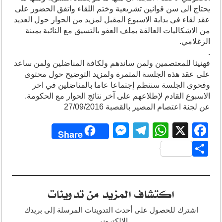
يحتاج الى سن قوانين تشريعية وختم اللقاء واتفق الحضور على
عقد لقاء في بداية الاسبوع المقبل لمزيد من الحوار حول العديد
من الاشكاليات العالقة بملف العفو بالتسيق مع النائبة يمينة
الزغلامي.
.
فهنيئا للمعتصمين ولمن ساندهم ولكافة المناضلين ولمن ساعد
على عقد هذه الجلسة المثمرة ولمزيد التوضيح حول محتوى
وفحوى الجلسة سننظم إجتماعا عاما بالمناضلين في اخر
الاسبوع القادم لإطلاعهم على آخر نتائج الحوار مع الحكومة.
عن لجنة اعتصام المصير بالقصبة 27/09/2016
M
T
W
X
F
Share
e
el
h
a
S
ss
e
at
c
h
e
gr
s
e
ar
اكتشاف المزيد من تدوينات
n
a
A
b
e
g
m
p
o
اشترك للحصول على أحدث التدوينات المرسلة إلى بريدك
الإلكتروني.