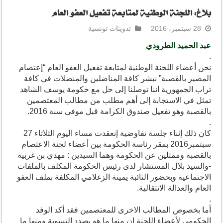
بلاغ: اللجنة الوطنية لمتابعة تفعيل العفو العام
28 سبتمبر، 2016
تدوينات تونسية
عبد الحميد الطرودي
.
نحن أعضاء اللجنة الوطنية لمتابعة تفعيل العفو العام “إعتصام
المصير بالقصبة” نبشر كافة المناضلين والمنضلات في كافة
تراب الجمهورية اننا توصلنا إلى حل مع حكومة يوسف الشاهد
تمثل في الاستجابة إلى أهم مطلب من مطالب المعتصمين
بالقصبة وهو تفعيل صندوق الكرامة قبل موفى سنة 2016.
.
كان ذلك إثناء جلسة تفاوضية إنعقدت مساء اليوم الثلاثاء 27
سبتمبر2016 بمقر رئاسة الحكومة بين أعضاء لجنة الاعتصام
بالقصبة وممثلين عن الحكومة وهما السيدين : مهدي بن غربية
-والسيد بلال المستشار لدى رئيس الحكومة المكلف بالملفات
الاجتماعية وبحضور النائبة يمينة الزغلامي المكلفة بملف العفو
العام والعدالة الانتقالية.
.
أما بخصوص المطالب الاخرى للمعتصمين فقد أكد الوفد
الحكومي لأعضاء اللجنة ان منها ما هو بصدد التسوية ومنها ما