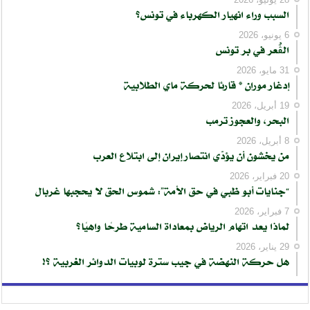
السبب وراء انهيار الكهرباء في تونس؟
6 يونيو، 2026
الڨُعر في بر تونس
31 مايو، 2026
إدغار موران * قارئا لحركة ماي الطلابية
19 أبريل، 2026
البحر، والعجوز ترمب
8 أبريل، 2026
من يخشون أن يؤدّي انتصار إيران إلى ابتلاع العرب
20 فبراير، 2026
“جنايات أبو ظبي في حق الأمة”: شموس الحق لا يحجبها غربال
7 فبراير، 2026
لماذا يعد اتهام الرياض بمعاداة السامية طرحًا واهيًا؟
29 يناير، 2026
هل حركة النهضة في جيب سترة لوبيات الدوائر الغربية ؟!