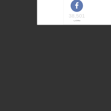
38,501
معجب