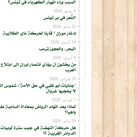
السبب وراء انهيار الكهرباء في تونس؟
6 يونيو، 2026
الڨُعر في بر تونس
31 مايو، 2026
إدغار موران * قارئا لحركة ماي الطلابية
19 أبريل، 2026
البحر، والعجوز ترمب
كتابة بريدك الإلكتروني...
8 أبريل، 2026
من يخشون أن يؤدّي انتصار إيران إلى ابتلاع
العرب
20 فبراير، 2026
“جنايات أبو ظبي في حق الأمة”: شموس ال
لا يحجبها غربال
7 فبراير، 2026
لماذا يعد اتهام الرياض بمعاداة السامية طر
واهيًا؟
29 يناير، 2026
هل حركة النهضة في جيب سترة لوبيات
الدوائر الغربية ؟!