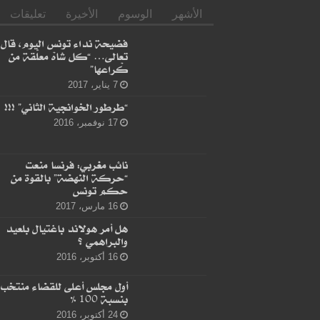
الأشهر
الوسوم
الأخيرة
تعليقات
فضيحة نداء تونس اليوم، قال
تعالى… “كل شاهْ معلّقة من
كْراعها”
7 يناير، 2017
“طرطور الخوانجية الثاني” !!!
17 نوفمبر، 2016
نائب مغربي: فرنسا منعت
“حركة النهضة” بالقوة من
حكم تونس
16 مارس، 2017
هل أمر هولاند باغتيال بلعيد
والبراهمي ؟
16 أكتوبر، 2016
أول مجلس أعلى للقضاء منتخب
بنسبة 100 %
24 أكتوبر، 2016