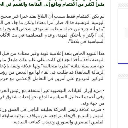
مثيرا لكثير من الاهتمام ودافع إلى المتابعة والتقييم في ا
لم يكن الاهتمام فقط بسبب أن البلاغ يفند خبرا غير صح
اليومية التونسية فذاك صار أمرا معتادا ولكن ما جاء في ال
“يبدو أنه جزء من حملة منظمة تستهدف شخص الشيخ راشد ا
إلى “الإلتزام بأخلاق المهنة، وعدم المساهمة في بث الأكاذ
السياسية في بلادنا”.
هذا التنويه الخاص بلغة إعلامية قوية وغير معتادة من قب
النهضة تأخذ مأخذ الجد (إن كانت على علم بذلك طبعا) ما
جهة سياسية ندائية “نظريا متحالفة” ولها علاقة وثيقة بالإ
الزمالة السابقة) قد طلبت فى لقاء لها مع البعض من رؤ
التركيز المزدوج على أمرين فى التعامل الإعلامي مع حزب
• مزيد إبراز القيادات النهضوية غير المتفقة مع رئيس الحز
وفى أعمدة التحاليل السياسية للدفع نحو إحداث شقوق في
من جهة وفى
• ضرب علاقة رئيس الحركة بحليفه الباجي في العمق وزعز
المهتم والمتابع بالإيحاء بتراجعه عن مواقف مبدئية سابق
الملفين المصري والسوري وتذبذب كفاءته القيادية.