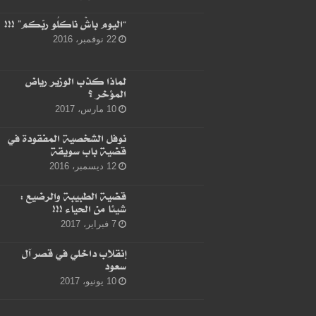
“اليوم باشْ ناكلُو ربّكم” !!!
22 نوفمبر، 2016
لماذا كذب الوزير رياض
المؤخر ؟
10 مارس، 2017
نوفل الشخصية المفقودة في
قضية باب سويقة
12 ديسمبر، 2016
قضية الطبيبة والرضيع :
شيئا من الحياء !!!
7 فبراير، 2017
إنقلاب داخلي في قصر آل
سعود
10 يونيو، 2017