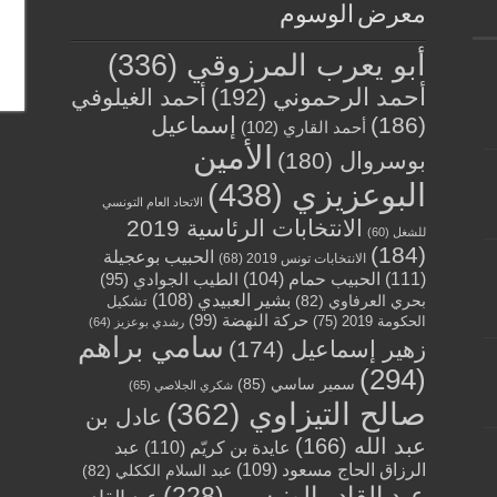
معرض الوسوم
أبو يعرب المرزوقي
(336)
أحمد الرحموني
(192)
أحمد الغيلوفي
(186)
إسماعيل
أحمد القاري
(102)
الأمين
بوسروال
(180)
البوعزيزي
(438)
الاتحاد العام التونسي
الانتخابات الرئاسية 2019
للشغل
(60)
(184)
الحبيب بوعجيلة
الانتخابات تونس 2019
(68)
(111)
الحبيب حمام
(104)
الطيب الجوادي
(95)
بشير العبيدي
(108)
بحري العرفاوي
(82)
تشكيل
حركة النهضة
(99)
الحكومة 2019
(75)
رشدي بوعزيز
(64)
سامي براهم
زهير إسماعيل
(174)
(294)
سمير ساسي
(85)
شكري الجلاصي
(65)
صالح التيزاوي
(362)
عادل بن
عبد الله
(166)
عايدة بن كريّم
(110)
عبد
الرزاق الحاج مسعود
(109)
عبد السلام الككلي
(82)
عبد القادر الونيسي
(228)