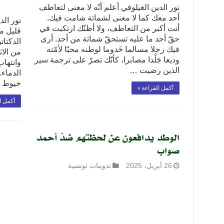
نور الدين الغيلوفي أعلم أنّه لا معنى لتعاطف
أحد معك كما لا معنى لشماتة شامت فيك.
أنت أكبر من التعاطف، ولا أظنّك ارتكبت في
قليل من
حقّ أحد ما عليه تستحقّ شماتة من أحد. أرى
الدكتات
فيك رجلا مسالما خَدوما لوطنه محبّا لأمّته
من الا
وديعا جَلْدا مصابرا، كأنّك تصرّ على ترجمة سير
وانتهاب
الذين رضيت …
الدماء.
خيوط ا
أكمل القراءة »
أكمل ا
الوطد يدافعون عن لحظتهم ضدّ أحمد
صواب
26 أبريل، 2025
تدوينات تونسية