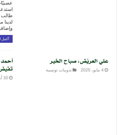
عصبيّات
استدعا
طالب وي
لدينا م
وإضافة
أكمل ا
علي العريّض، صباح الخير
أحمد 
تفيض 
4 مايو، 2025
تدوينات تونسية
30 أبريل، 2025