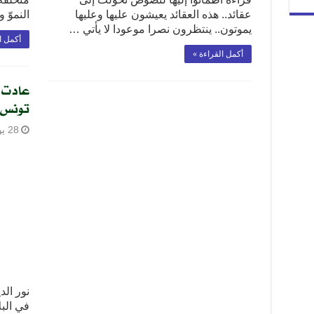
عقائد.. هذه العقائد يعيشون عليها وعليها
النموّ
يموتون.. ينتظرون نصرا موعودا لا يأتي …
أكمل ا
أكمل القراءة »
عادت ا
تونس
28 يونيو، 2025
نور الد
في البل