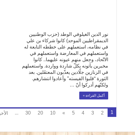
نور الدين الغيلوفي الوطد (حزب الوطنيين
الديمقراطيين الموحد) كانوا شركاء بن علي
في نظامه، استعملهم على خططه التابعة له
واستعملهم في المعارضة واستعملهم في
الاتّحاد، وجعل منهم عيونه عليهما.. كانوا
مخبرين يأتونه بكلّ شاردة وواردة. واستعملهم
في الزنازين جلّادين يعذّبون المعتقَلين. بعد
الثورة “قلبوا الفيسته” وأعادوا انتشارهم.
ولكنّهم أدركوا أنّ …
أكمل القراءة »
1
...
30
20
10
»
5
4
3
2
الأخ