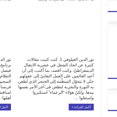
نور الدين الغيلوفي 1. كنت كتبت مقالات
نور الد
كثيرة عن اتحاد الشغل في عشرية الانتقال
برنامج 
الديمقراطيّ. وكنت أقصد، بما أكتب، إلى أن
فيصل ا
أعيد القائمين على العمل النقابيّ إلى عقولهم
النظام
حتّى لا تتحوّل المنظّمة إلى الخنجر الذي تُطعن
السجين
به الثورة والتجربة لتطعن في آخر الأمر نفسها
فرنسا م
بيدها. ولكنّ هؤلاء “الزعماء” استكبروا
لمناقشة
واستعلوا …
أهمّها:
أكمل القراءة »
أكمل ا