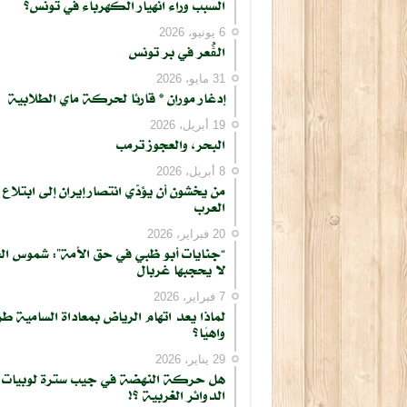
السبب وراء انهيار الكهرباء في تونس؟
6 يونيو، 2026
الڨُعر في بر تونس
31 مايو، 2026
إدغار موران * قارئا لحركة ماي الطلابية
19 أبريل، 2026
البحر، والعجوز ترمب
8 أبريل، 2026
من يخشون أن يؤدّي انتصار إيران إلى ابتلاع
العرب
20 فبراير، 2026
“جنايات أبو ظبي في حق الأمة”: شموس ال
لا يحجبها غربال
7 فبراير، 2026
لماذا يعد اتهام الرياض بمعاداة السامية طر
واهيًا؟
29 يناير، 2026
هل حركة النهضة في جيب سترة لوبيات
الدوائر الغربية ؟!