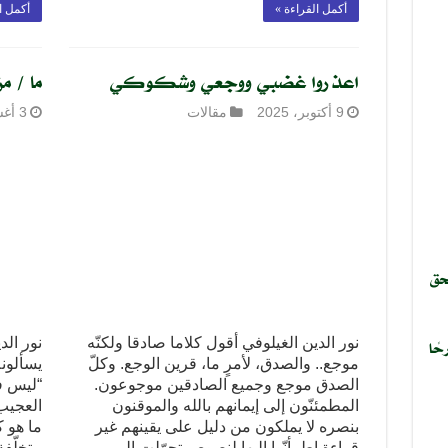
أكمل القراءة »
أكمل ا
اعذروا غضبي ووجعي وشكوكي
ما / م
9 أكتوبر، 2025
مقالات
3 أغسطس، 2025
حق
نور الدين الغيلوفي أقول كلاما صادقا ولكنّه
حًا
موجع.. والصدق، لأمرٍ ما، قرين الوجع. وكلّ
يسألونه
الصدق موجع وجميع الصادقين موجوعون.
“ليس في
المطمئنّون إلى إيمانهم بالله والموقنون
العجيب 
بنصره لا يملكون من دليل على يقينهم غير
ما هو ك
قراءة اطمأنّوا إليها لنصوص تحوّلت إلى
متخلّف