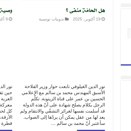
هل الحامّة منفى ؟
وصية 
19 أكتوبر، 2025
تدوينات تونسية
9 أكتوبر، 2025
نور الدين الغيلوفي تابعت حوار وزير الفلاحة
نور ال
الأسبق المهندس محمد بن سالم مع الإعلامي
حين تقر
الحسين بن عمر على قناة الزيتونة. تكلّم
الغربة
الرجل بكلام يصلح شهادة على أنّ هذه الدولة
معركة أ
قد أسلمت نفسها لغرائز التشفّي والانتقام ولم
كل لحظ
يعد لها من عقل يمكن أن يردّها إلى الصواب.
الأزقة،
سأعتبر أنّ محمد بن سالم …
قطرة د