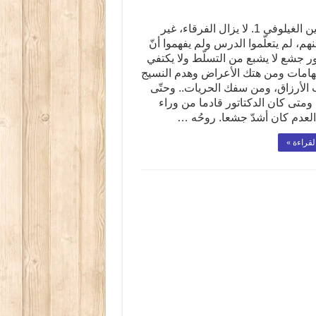
نور الدين الغيلوفي 1. لا يزال الفرقاء، غير
هم، لم يتعلّموا الدرس ولم يفهموا أنّ
ور جشع لا يشبع من التسلّط ولا يكتفي
تهامات ومن هتك الأعراض وهدم النسيج
 الأرزاق، ومن سفك الحريات.. وحتّى
 ومتى كان الدكتاتور قادما من وراء
لعدم كان أشدّ جشعا. روحُه …
لقراءة »