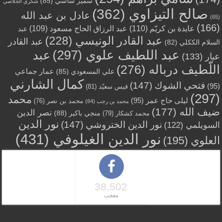
سمير ساسي
(85)
شكري الجلاصي
صالح التيزاوي
(362)
عادل بن عبد الله
(65)
(166)
عايدة بن كريّم
(110)
عبد الرزاق الحاج مسعود
(109)
عبد
عبد القادر الونيسي
(228)
عبد القادر
السلام الككلي
(82)
عبد اللطيف علوي
(297)
عبد
عبار
(133)
اللّطيف درباله
(276)
عمار جماعي
علي المسعودي
(85)
كمال الشارني
فتحي الشوك
(147)
(95)
قيس سعيّد
(81)
(297)
محمد
ليلى حاج عمر
(95)
محمد بن نصر
(76)
محمد بن رجب
(64)
ضيف الله
(177)
نصر الدين
منجي باكير
(88)
محمد كشكار
(79)
نور الدين
نور الدين الختروشي
(147)
السويلمي
(122)
نور الدين الغيلوفي
(431)
العلوي
(195)
38,502
معجب