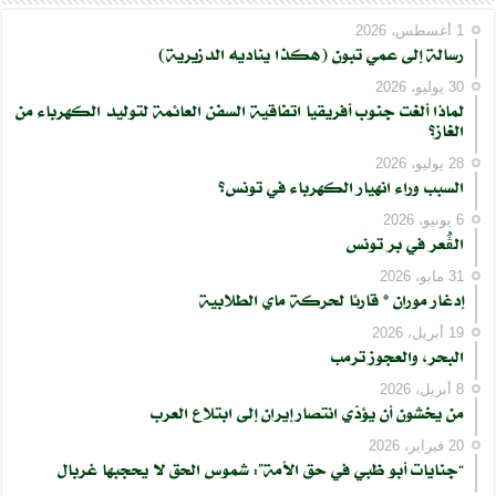
1 أغسطس، 2026
رسالة إلى عمي تبون (هكذا يناديه الدزيرية)
30 يوليو، 2026
لماذا ألغت جنوب أفريقيا اتفاقية السفن العائمة لتوليد الكهرباء من
الغاز؟
28 يوليو، 2026
السبب وراء انهيار الكهرباء في تونس؟
6 يونيو، 2026
الڨُعر في بر تونس
31 مايو، 2026
إدغار موران * قارئا لحركة ماي الطلابية
19 أبريل، 2026
البحر، والعجوز ترمب
8 أبريل، 2026
من يخشون أن يؤدّي انتصار إيران إلى ابتلاع العرب
20 فبراير، 2026
“جنايات أبو ظبي في حق الأمة”: شموس الحق لا يحجبها غربال