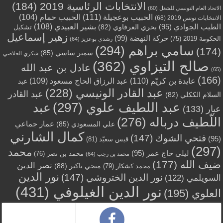
الانتخابات الرئاسية 2019
(184)
الاتحاد العام التونسي للشغل
(60)
الحبيب بوعجيلة
(111)
الحبيب حمام
(104)
الانتخابات تونس 2019
(68)
بشير العبيدي
(108)
الطيب الجوادي
(95)
بحري العرفاوي
(82)
تشكيل
زهير إسماعيل
حركة النهضة
(99)
الحكومة 2019
(75)
رشدي بوعزيز
(64)
سامي براهم
(294)
(174)
سمير ساسي
(85)
شكري الجلاصي
صالح التيزاوي
(362)
عادل بن عبد الله
(65)
(166)
عايدة بن كريّم
(110)
عبد الرزاق الحاج مسعود
(109)
عبد
عبد القادر الونيسي
(228)
عبد القادر
السلام الككلي
(82)
عبد اللطيف علوي
(297)
عبد
عبار
(133)
اللّطيف درباله
(276)
عمار جماعي
علي المسعودي
(85)
كمال الشارني
فتحي الشوك
(147)
(95)
قيس سعيّد
(81)
(297)
محمد
ليلى حاج عمر
(95)
محمد بن نصر
(76)
محمد بن رجب
(64)
ضيف الله
(177)
نصر الدين
منجي باكير
(88)
محمد كشكار
(79)
نور الدين
نور الدين الختروشي
(147)
السويلمي
(122)
نور الدين الغيلوفي
(431)
العلوي
(195)