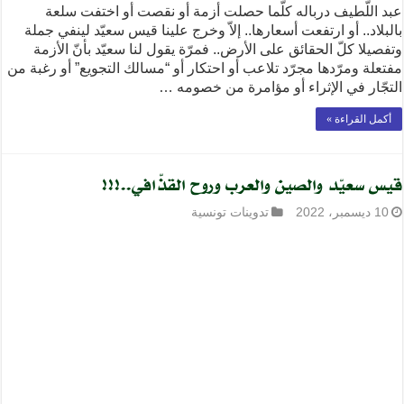
عبد اللّطيف درباله كلّما حصلت أزمة أو نقصت أو اختفت سلعة
بالبلاد.. أو ارتفعت أسعارها.. إلاّ وخرج علينا قيس سعيّد لينفي جملة
وتفصيلا كلّ الحقائق على الأرض.. فمرّة يقول لنا سعيّد بأنّ الأزمة
مفتعلة ومرّدها مجرّد تلاعب أو احتكار أو “مسالك التجويع” أو رغبة من
التجّار في الإثراء أو مؤامرة من خصومه …
أكمل القراءة »
قيس سعيّد والصين والعرب وروح القذّافي..!!!
10 ديسمبر، 2022
تدوينات تونسية