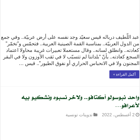
عبد اللّطيف درباله قيس سعيّد وجد نفسه على أرض عربيّة.. وفي جمع
من الدول العربيّة.. بمناسبة القمة الصينية العربية.. فتحمّس و”تخمّر”
كعادته.. وانطلق لسانه.. وقال مستعملا تعبيرات غريبة محاولا اعتماد
السجع كعادته.. بأنّ “بلداننا لم تتسبّب لا في ثقب الأوزون ولا في البقر
المجنون ولا في الانحباس الحراري أو نفوق الطيور”.. قيس …
أكمل القراءة »
واحد نبوسولو أكتافو.. ولاخر نسبوه ونشكيو بيه
لأعرافو…
2 أغسطس، 2022
تدوينات تونسية