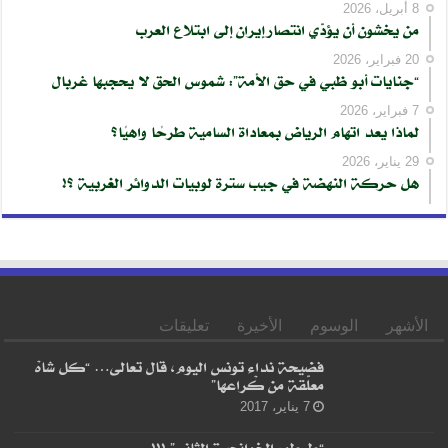
8 أبريل، 2026
من يخشون أن يؤدّي انتصار إيران إلى ابتلاع العرب
20 فبراير، 2026
“جنايات أبو ظبي في حق الأمة”: شموس الحق لا يحجبها غربال
7 فبراير، 2026
لماذا يعد اتهام الرياض بمعاداة السامية طرحًا واهيًا؟
29 يناير، 2026
هل حركة النهضة في جيب سترة لوبيات الدوائر الغربية ؟!
الأشهر
الوسوم
الأخيرة
تعليقات
فضيحة نداء تونس اليوم، قال تعالى… “كل شاهْ
معلّقة من كْراعها”
7 يناير، 2017
“طرطور الخوانجية الثاني” !!!