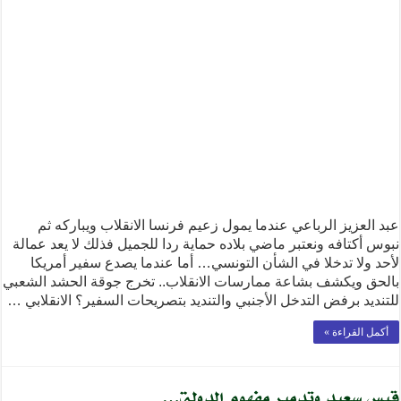
عبد العزيز الرباعي عندما يمول زعيم فرنسا الانقلاب ويباركه ثم
نبوس أكتافه ونعتبر ماضي بلاده حماية ردا للجميل فذلك لا يعد عمالة
لأحد ولا تدخلا في الشأن التونسي… أما عندما يصدع سفير أمريكا
بالحق ويكشف بشاعة ممارسات الانقلاب.. تخرج جوقة الحشد الشعبي
للتنديد برفض التدخل الأجنبي والتنديد بتصريحات السفير؟ الانقلابي …
أكمل القراءة »
قيس سعيد وتدمير مفهوم الدولة…