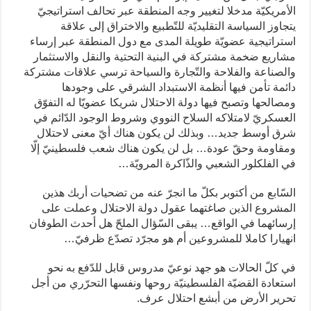
الأمريكيّة مدخلا لتغيير وجه المنطقة عبر تحالف استراتيجيّ
يتجاوز السياسة التقليديّة للتّطبيع والاختراق إلى علاقة
استراتيجية عضويّة طويلة المدى مع دول المنطقة عبر إرساء
مشاريع ضخمة مشتركة في البنية التحتية والنقل والاستثمار
والصناعة والفلاحة والتّجارة والسياحة ترسي علاقات مشتركة
دائمة تأمن فيها أنظمة الاستبداد الشرقي على وجودها
ومصالحها وتصبح فيها دولة الاحتلال شريكا عضويّا له التفوّق
العسكريّ لامتلاكه السلاح النووي وشروط الوجود الدّائم في
شرق أوسط جديد… وبذلك لن يكون هناك أيّ معنى لاحتلال
ومقاومة وحقّ عودة… بل لن يكون هناك شعب فلسطينيّ إلّا
في الفلكلور الشعبي والذّاكرة المرويّة…
السّابع من أكتوبر بكلّ ما انجرّ عنه من تضحيات أربك هذين
المشروع الذين صاغتهما عقول دولة الاحتلال وعملت على
إرسائهما في الواقع… يبقى السّؤال الملحّ هل أحدث الطوفان
انهيارا كاملا للمشروعين أم هو مجرّد تصدّع ظرفيّ…
في كلّ الحالات هو جهد نوعيّ مدروس قابل للدّفع به نحو
استعادة القضيّة الفلسطينيّة روحها ونفسها التحرّري من أجل
تحرير الأرض من أبشع احتلال عرف.