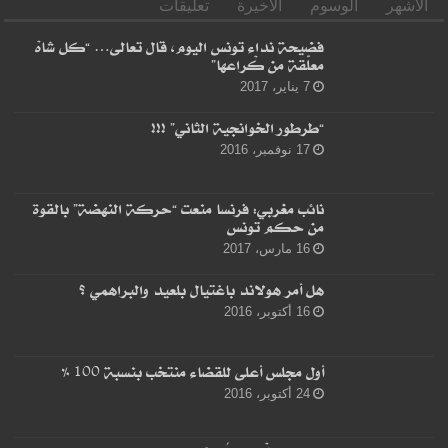
الأشهر
الوسوم
الأخيرة
تعليقات
فضيحة نداء تونس اليوم، قال تعالى… “كل شاهْ
معلّقة من كْراعها”
7 يناير، 2017
“طرطور الخوانجية الثاني” !!!
17 نوفمبر، 2016
نائب مغربي: فرنسا منعت “حركة النهضة” بالقوة
من حكم تونس
16 مارس، 2017
هل أمر هولاند باغتيال بلعيد والبراهمي ؟
16 أكتوبر، 2016
أول مجلس أعلى للقضاء منتخب بنسبة 100 %
24 أكتوبر، 2016