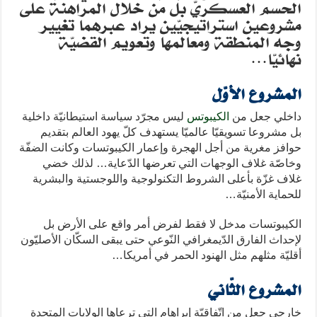
الحسم العسكريّ بل من خلال المراهنة على
مشروعين استراتيجيّين يراد عبرهما تغيير
وجه المنطقة ومعالمها وتعويم القضيّة
نهائيّا…
المشروع الأوّل
داخلي جعل من
الكيبوتس
ليس مجرّد سياسة استيطانيّة داخلية
بل مشروعا تسويقيّا عالميّا يستهدف كلّ يهود العالم بتقديم
حوافز مغرية من أجل الهجرة وإعمار الكيبوتسات وكانت الضفّة
وخاصّة غلاف الوجهات التي تعرضها الدّعاية… لذلك خضي
غلاف غزّة بأعلى الشروط التكنولوجية واللوجستية والبشرية
للحماية الأمنيّة…
الكيبوتسات مدخل لا فقط لفرض أمر واقع على الأرض بل
لإحداث الفارق الدّيمغرافي النّوعي حتى يبقى السكّان الأصليّون
أقليّة مثلهم مثل الهنود الحمر في أمريكا…
المشروع الثّاني
خارجي جعل من اتّفاقيّة إبراهام التي ترعاها الولايات المتحدة