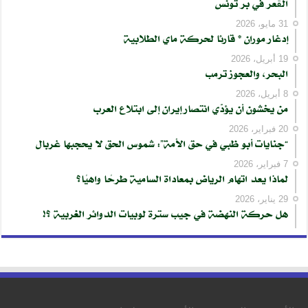
الڨُعر في بر تونس
31 مايو، 2026
إدغار موران * قارئا لحركة ماي الطلابية
19 أبريل، 2026
البحر، والعجوز ترمب
8 أبريل، 2026
من يخشون أن يؤدّي انتصار إيران إلى ابتلاع العرب
20 فبراير، 2026
“جنايات أبو ظبي في حق الأمة”: شموس الحق لا يحجبها غربال
7 فبراير، 2026
لماذا يعد اتهام الرياض بمعاداة السامية طرحًا واهيًا؟
29 يناير، 2026
هل حركة النهضة في جيب سترة لوبيات الدوائر الغربية ؟!