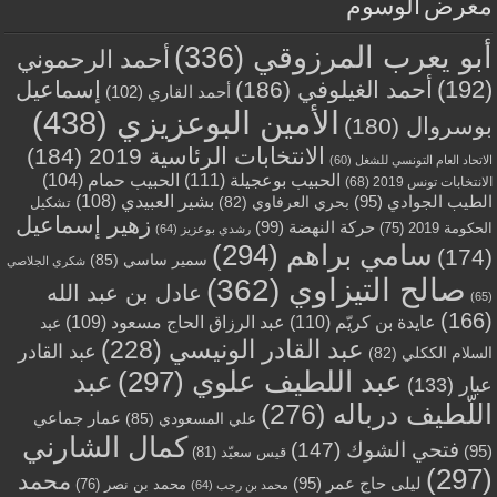
معرض الوسوم
أبو يعرب المرزوقي
(336)
أحمد الرحموني
(192)
أحمد الغيلوفي
(186)
إسماعيل
أحمد القاري
(102)
الأمين البوعزيزي
(438)
بوسروال
(180)
الانتخابات الرئاسية 2019
(184)
الاتحاد العام التونسي للشغل
(60)
الحبيب بوعجيلة
(111)
الحبيب حمام
(104)
الانتخابات تونس 2019
(68)
بشير العبيدي
(108)
الطيب الجوادي
(95)
بحري العرفاوي
(82)
تشكيل
زهير إسماعيل
حركة النهضة
(99)
الحكومة 2019
(75)
رشدي بوعزيز
(64)
سامي براهم
(294)
(174)
سمير ساسي
(85)
شكري الجلاصي
صالح التيزاوي
(362)
عادل بن عبد الله
(65)
(166)
عايدة بن كريّم
(110)
عبد الرزاق الحاج مسعود
(109)
عبد
عبد القادر الونيسي
(228)
عبد القادر
السلام الككلي
(82)
عبد اللطيف علوي
(297)
عبد
عبار
(133)
اللّطيف درباله
(276)
عمار جماعي
علي المسعودي
(85)
كمال الشارني
فتحي الشوك
(147)
(95)
قيس سعيّد
(81)
(297)
محمد
ليلى حاج عمر
(95)
محمد بن نصر
(76)
محمد بن رجب
(64)