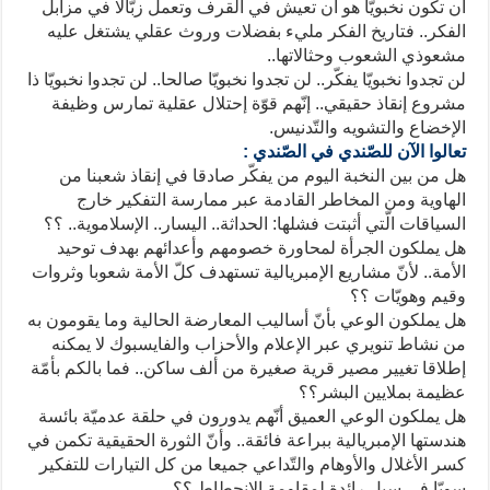
أن تكون نخبويّا هو أن تعيش في القرف وتعمل زبّالا في مزابل
الفكر.. فتاريخ الفكر مليء بفضلات وروث عقلي يشتغل عليه
مشعوذي الشعوب وحثالاتها..
لن تجدوا نخبويّا يفكّر.. لن تجدوا نخبويّا صالحا.. لن تجدوا نخبويّا ذا
مشروع إنقاذ حقيقي.. إنّهم قوّة إحتلال عقلية تمارس وظيفة
الإخضاع والتشويه والتّدنيس.
تعالوا الآن للصّندي في الصّندي :
هل من بين النخبة اليوم من يفكّر صادقا في إنقاذ شعبنا من
الهاوية ومن المخاطر القادمة عبر ممارسة التفكير خارج
السياقات الّتي أثبتت فشلها: الحداثة.. اليسار.. الإسلاموية.. ؟؟
هل يملكون الجرأة لمحاورة خصومهم وأعدائهم بهدف توحيد
الأمة.. لأنّ مشاريع الإمبريالية تستهدف كلّ الأمة شعوبا وثروات
وقيم وهويّات ؟؟
هل يملكون الوعي بأنّ أساليب المعارضة الحالية وما يقومون به
من نشاط تنويري عبر الإعلام والأحزاب والفايسبوك لا يمكنه
إطلاقا تغيير مصير قرية صغيرة من ألف ساكن.. فما بالكم بأمّة
عظيمة بملايين البشر؟؟
هل يملكون الوعي العميق أنّهم يدورون في حلقة عدميّة بائسة
هندستها الإمبريالية ببراعة فائقة.. وأنّ الثورة الحقيقية تكمن في
كسر الأغلال والأوهام والتّداعي جميعا من كل التيارات للتفكير
سويّا في سبل رائدة لمقاومة الإنحطاط ؟؟