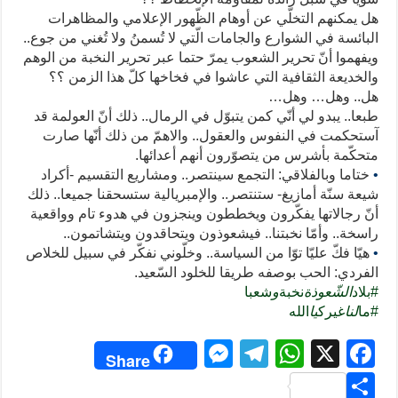
هل يمكنهم التخلّي عن أوهام الظّهور الإعلامي والمظاهرات
البائسة في الشوارع والجامات الّتي لا تُسمنُ ولا تُغني من جوع..
ويفهموا أنّ تحرير الشعوب يمرّ حتما عبر تحرير النخبة من الوهم
والخديعة الثقافية التي عاشوا في فخاخها كلّ هذا الزمن ؟؟
هل.. وهل… وهل…
طبعا.. يبدو لي أنّي كمن يتبوّل في الرمال.. ذلك أنّ العولمة قد
آستحكمت في النفوس والعقول.. والاهمّ من ذلك أنّها صارت
متحكّمة بأشرس من يتصوّرون أنهم أعدائها.
•
ختاما وبالفلاقي: التجمع سينتصر.. ومشاريع التقسيم -أكراد
شيعة سنّة أمازيغ- ستنتصر.. والإمبريالية ستسحقنا جميعا.. ذلك
أنّ رجالاتها يفكّرون ويخططون وينجزون في هدوء تام وواقعية
راسخة.. وأمّا نخبتنا.. فيشعوذون ويتحاقدون ويتشاتمون..
•
هيّا فكّ عليّا توّا من السياسة.. وخلّوني نفكّر في سبيل للخلاص
الفردي: الحب بوصفه طريقا للخلود السّعيد.
#
بلاد
الشّعوذة
نخبة
و
شعبا
#
ما
لنا
غيرك
يا
الله
M
T
W
X
F
Share
e
el
h
a
S