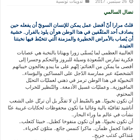
26 سبتمبر، 2017
تدوينات تونسية
نضال السالمي
قلتُ مرارا أنّ أفضل عمل يمكن للإنسان السويّ أن يفعله حين
يصادف أحد المثقّفين في هذا الوطن هو أن يلوذ بالفرار.. خشية
أن يُصاب بالأمراض الخطيرة والمزمنة الّتي تتخبّط فيها نخبتنا
العتيدة.
الغالبية العظمى لما يُسمَّى زورا وبهتانا بالنخبة هي عصابات
فكرية تمارس الشّعوذة وسيلة للبروز والتحكم وجسرا إلى
أقصى ما يمكن من الغنائم: إنّهم على ما يبدو يعالجون خيباتهم
الشخصيّة عبر ممارسة الدّجل على المساكين والبؤساء..
النخبويّة في هذا الوطن ترمز في ذهني لعمليّات التحيّل
المافيوزية.. وعمليّات غسيل الأدمغة.. والتّنظير للخراب
المحتوم.
أن تكون نخبويّا.. هو بالضّبط أن لا تفكّر بل أن ترتّل على الشعب
أناشيد ثقافيّة بالية وغالبا ما تكون محفوظات لحكايات غريبة عنّا
نشأت في عالم ما وراء البحار..
أن تكون نخبويّا.. هو أن تكون منفوخا كطبل.. خبيثا كثعلب..
حاقدا كجملٍ ظمآن.. ماكرا كنمس جائع.. متلوّن كحرباء..
مُتذاكي كذئب جريح..