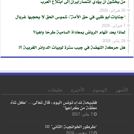
من يخشون أن يؤدّي انتصار إيران إلى ابتلاع العرب
20 فبراير، 2026
“جنايات أبو ظبي في حق الأمة”: شموس الحق لا يحجبها غربال
7 فبراير، 2026
لماذا يعد اتهام الرياض بمعاداة السامية طرحًا واهيًا؟
29 يناير، 2026
هل حركة النهضة في جيب سترة لوبيات الدوائر الغربية ؟!
الأشهر
الوسوم
الأخيرة
تعليقات
فضيحة نداء تونس اليوم، قال تعالى… “كل شاهْ
معلّقة من كْراعها”
7 يناير، 2017
“طرطور الخوانجية الثاني” !!!
17 نوفمبر، 2016