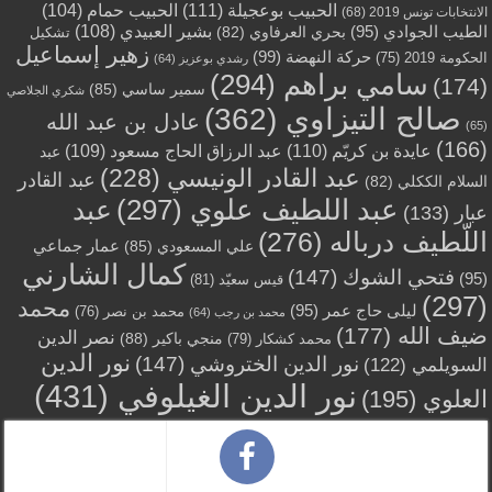
الحبيب بوعجيلة
(111)
الحبيب حمام
(104)
الانتخابات تونس 2019
(68)
بشير العبيدي
(108)
الطيب الجوادي
(95)
بحري العرفاوي
(82)
تشكيل
زهير إسماعيل
حركة النهضة
(99)
الحكومة 2019
(75)
رشدي بوعزيز
(64)
سامي براهم
(294)
(174)
سمير ساسي
(85)
شكري الجلاصي
صالح التيزاوي
(362)
عادل بن عبد الله
(65)
(166)
عايدة بن كريّم
(110)
عبد الرزاق الحاج مسعود
(109)
عبد
عبد القادر الونيسي
(228)
عبد القادر
السلام الككلي
(82)
عبد اللطيف علوي
(297)
عبد
عبار
(133)
اللّطيف درباله
(276)
عمار جماعي
علي المسعودي
(85)
كمال الشارني
فتحي الشوك
(147)
(95)
قيس سعيّد
(81)
(297)
محمد
ليلى حاج عمر
(95)
محمد بن نصر
(76)
محمد بن رجب
(64)
ضيف الله
(177)
نصر الدين
منجي باكير
(88)
محمد كشكار
(79)
نور الدين
نور الدين الختروشي
(147)
السويلمي
(122)
نور الدين الغيلوفي
(431)
العلوي
(195)