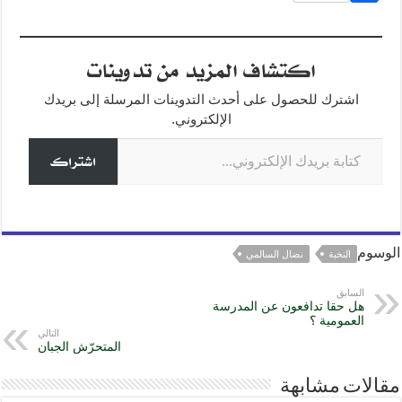
ss
e
at
c
h
e
gr
s
e
ar
اكتشاف المزيد من تدوينات
n
a
A
b
e
g
m
p
o
اشترك للحصول على أحدث التدوينات المرسلة إلى بريدك
o
p
er
الإلكتروني.
كتابة بريدك الإلكتروني...
k
اشتراك
الوسوم
النخبة
نضال السالمي
السابق
هل حقا تدافعون عن المدرسة
العمومية ؟
التالي
المتحرّش الجبان
مقالات مشابهة