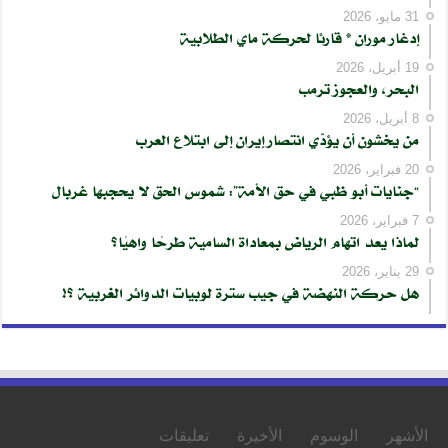
31 مايو، 2026
إدغار موران * قارئا لحركة ماي الطلابية
19 أبريل، 2026
البحر، والعجوز ترمب
8 أبريل، 2026
من يخشون أن يؤدّي انتصار إيران إلى ابتلاع العرب
20 فبراير، 2026
“جنايات أبو ظبي في حق الأمة”: شموس الحق لا يحجبها غربال
7 فبراير، 2026
لماذا يعد اتهام الرياض بمعاداة السامية طرحًا واهيًا؟
29 يناير، 2026
هل حركة النهضة في جيب سترة لوبيات الدوائر الغربية ؟!
الأشهر
الوسوم
الأخيرة
تعليقات