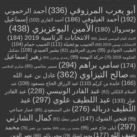
أبو يعرب المرزوقي
(336)
أحمد الرحموني
(192)
أحمد الغيلوفي
(186)
إسماعيل
أحمد القاري
(102)
الأمين البوعزيزي
(438)
بوسروال
(180)
الانتخابات الرئاسية 2019
(184)
الاتحاد العام التونسي للشغل
(60)
الحبيب بوعجيلة
(111)
الحبيب حمام
(104)
الانتخابات تونس 2019
(68)
بشير العبيدي
(108)
الطيب الجوادي
(95)
بحري العرفاوي
(82)
تشكيل
زهير إسماعيل
حركة النهضة
(99)
الحكومة 2019
(75)
رشدي بوعزيز
(64)
سامي براهم
(294)
(174)
سمير ساسي
(85)
شكري الجلاصي
صالح التيزاوي
(362)
عادل بن عبد الله
(65)
(166)
عايدة بن كريّم
(110)
عبد الرزاق الحاج مسعود
(109)
عبد
عبد القادر الونيسي
(228)
عبد القادر
السلام الككلي
(82)
عبد اللطيف علوي
(297)
عبد
عبار
(133)
اللّطيف درباله
(276)
عمار جماعي
علي المسعودي
(85)
كمال الشارني
فتحي الشوك
(147)
(95)
قيس سعيّد
(81)
(297)
محمد
ليلى حاج عمر
(95)
محمد بن نصر
(76)
محمد بن رجب
(64)
ضيف الله
(177)
نصر الدين
منجي باكير
(88)
محمد كشكار
(79)