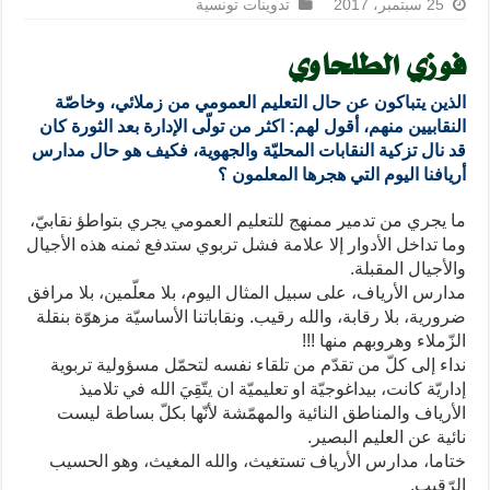
25 سبتمبر، 2017
تدوينات تونسية
فوزي الطلحاوي
الذين يتباكون عن حال التعليم العمومي من زملائي، وخاصّة
النقابيين منهم، أقول لهم: اكثر من تولّى الإدارة بعد الثورة كان
قد نال تزكية النقابات المحليّة والجهوية، فكيف هو حال مدارس
أريافنا اليوم التي هجرها المعلمون ؟
ما يجري من تدمير ممنهج للتعليم العمومي يجري بتواطؤ نقابيّ،
وما تداخل الأدوار إلا علامة فشل تربوي ستدفع ثمنه هذه الأجيال
والأجيال المقبلة.
مدارس الأرياف، على سبيل المثال اليوم، بلا معلّمين، بلا مرافق
ضرورية، بلا رقابة، والله رقيب. ونقاباتنا الأساسيّة مزهوّة بنقلة
الزّملاء وهروبهم منها !!!
نداء إلى كلّ من تقدّم من تلقاء نفسه لتحمّل مسؤولية تربوية
إداريّة كانت، بيداغوجيّة او تعليميّة ان يتّقِيَ الله في تلاميذ
الأرياف والمناطق النائية والمهمّشة لأنّها بكلّ بساطة ليست
نائية عن العليم البصير.
ختاما، مدارس الأرياف تستغيث، والله المغيث، وهو الحسيب
الرّقيب.