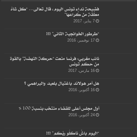
فضيحة نداء تونس اليوم، قال تعالى… “كل شاهْ
معلّقة من كْراعها”
7 يناير، 2017
“طرطور الخوانجية الثاني” !!!
17 نوفمبر، 2016
نائب مغربي: فرنسا منعت “حركة النهضة” بالقوة
من حكم تونس
16 مارس، 2017
هل أمر هولاند باغتيال بلعيد والبراهمي ؟
16 أكتوبر، 2016
أول مجلس أعلى للقضاء منتخب بنسبة 100 %
24 أكتوبر، 2016
“اليوم باشْ ناكلُو ربّكم” !!!