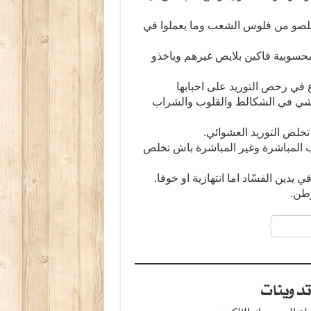
يخلصو من فلوس الشعب وما يعملوا في
محسوبية فاكين بلايص غيرهم وياخذو
 في رخص التوريد على احبابها
يمشي في الشكالط والقلوب والشراب
خلص التوريد العشوائي.
ب المباشرة وغير المباشرة باش تخلص
يدين الفسّاد اما انتهازية او خوفا.
طن.
a
دوينات