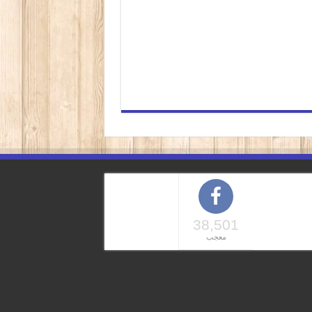
38,501
معجب