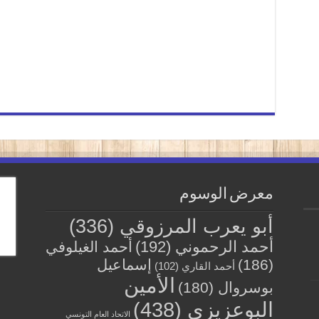
معرض الوسوم
أبو يعرب المرزوقي
(336)
أحمد الرحموني
(192)
أحمد الغيلوفي
(186)
إسماعيل
أحمد القاري
(102)
الأمين
بوسروال
(180)
البوعزيزي
(438)
الاتحاد العام التونسي