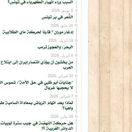
السبب وراء انهيار الكهرباء في تونس؟
كتابة بريدك الإلكتروني...
6 يونيو، 2026
الڨُعر في بر تونس
31 مايو، 2026
إدغار موران * قارئا لحركة ماي الطلابية
19 أبريل، 2026
البحر، والعجوز ترمب
8 أبريل، 2026
من يخشون أن يؤدّي انتصار إيران إلى ابتلاع
العرب
20 فبراير، 2026
“جنايات أبو ظبي في حق الأمة”: شموس ال
لا يحجبها غربال
7 فبراير، 2026
لماذا يعد اتهام الرياض بمعاداة السامية طر
واهيًا؟
29 يناير، 2026
هل حركة النهضة في جيب سترة لوبيات
الدوائر الغربية ؟!