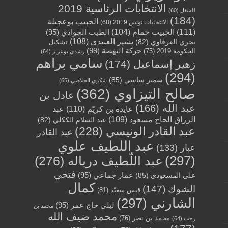
الانتخابات الرئاسية 2019
للشغل
(60)
(184)
الحبيب بوعجيلة
الانتخابات تونس 2019
(68)
(111)
الحبيب حمام
(104)
الطيب الجوادي
(95)
بشير العبيدي
(108)
بحري العرفاوي
(82)
تشكيل
حركة النهضة
(99)
الحكومة 2019
(75)
رشدي بوعزيز
(64)
سامي براهم
زهير إسماعيل
(174)
(294)
سمير ساسي
(85)
شكري الجلاصي
(65)
صالح التيزاوي
(362)
عادل بن
عبد الله
(166)
عايدة بن كريّم
(110)
عبد
الرزاق الحاج مسعود
(109)
عبد السلام الككلي
(82)
عبد القادر الونيسي
(228)
عبد القادر
عبد اللطيف علوي
عبار
(133)
(297)
عبد اللّطيف درباله
(276)
فتحي
عمار جماعي
(95)
علي المسعودي
(85)
كمال
الشوك
(147)
قيس سعيّد
(81)
الشارني
(297)
ليلى حاج عمر
(95)
محمد بن
محمد ضيف الله
محمد بن نصر
(76)
رجب
(64)