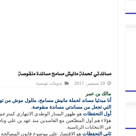
مساندتي لحملة مانيش مسامح مساندة منقوصة
18 سبتمبر، 2017
تدوينات تونسية
مالك بن عمر
أنا مبدئيا مساند لحملة مانيش مسامح، مللول موش من ت
التي تجعل من مساندتي مساندة منقوصة.
أول التحفظات
هو ظهور اليسار الوطدي الانتهازي كمتزعم
هؤلاء هم أول المطبّعين مع الفاسدين منذ عهد بن علي ونا
في الانتخابات الرئاسية.
ثاني التحفظات
هو الاقتصار على موضوع قانون المصالحة و