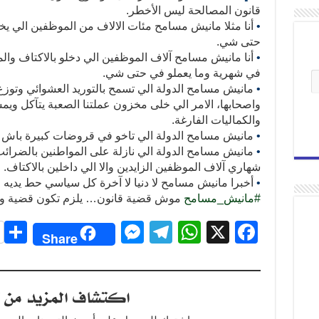
قانون المصالحة ليس الأخطر.
•
أنا مثلا مانيش مسامح مئات الالاف من الموظفين الي 
حتى شي.
•
أنا مانيش مسامح آلاف الموظفين الي دخلو بالاكتاف وال
في شهرية وما يعملو في حتى شي.
•
مانيش مسامح الدولة الي تسمح بالتوريد العشوائي وتوزع
واصحابها، الامر الي خلى مخزون عملتنا الصعبة يتآكل و
والكماليات الفارغة.
•
مانيش مسامح الدولة الي تاخو في قروضات كبيرة باش ت
•
مانيش مسامح الدولة الي نازلة على المواطنين بالضرائ
شهاري آلاف الموظفين الزايدين والا الي داخلين بالاكتاف.
•
أخبرا مانيش مسامح لا دنيا لا آخرة كل سياسي حط يديه في 
#
مانيش_مسامح
موش قضية قانون… يلزم تكون قضية و
S
M
T
W
X
F
Share
h
e
el
h
a
r
ss
e
at
c
اكتشاف المزيد من ت
e
e
gr
s
e