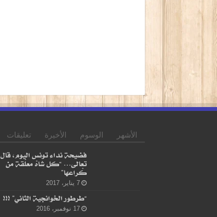
الأشهر
الوسوم
الأخيرة
تعليقات
فضيحة نداء تونس اليوم، قال
تعالى… “كل شاهْ معلّقة من
كْراعها”
7 يناير، 2017
“طرطور الخوانجية الثاني” !!!
17 نوفمبر، 2016