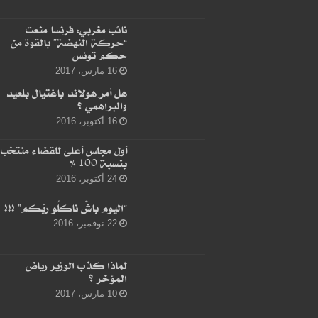
نائب مغربي: فرنسا منعت
“حركة النهضة” بالقوة من
حكم تونس
16 مارس، 2017
هل أمر هولاند باغتيال بلعيد
والبراهمي ؟
16 أكتوبر، 2016
أول مجلس أعلى للقضاء منتخب
بنسبة 100 %
24 أكتوبر، 2016
“اليوم باشْ ناكلُو ربّكم” !!!
22 نوفمبر، 2016
لماذا كذب الوزير رياض
المؤخر ؟
10 مارس، 2017