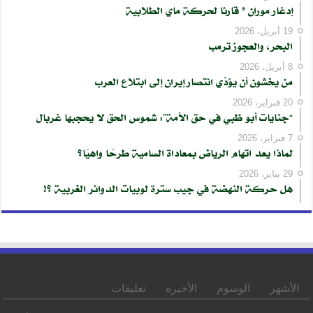
إدغار موران * قارئا لحركة ماي الطلابية
19 أبريل، 2026
البحر، والعجوز ترمب
8 أبريل، 2026
من يخشون أن يؤدّي انتصار إيران إلى ابتلاع العرب
20 فبراير، 2026
“جنايات أبو ظبي في حق الأمة”: شموس الحق لا يحجبها غربال
7 فبراير، 2026
لماذا يعد اتهام الرياض بمعاداة السامية طرحًا واهيًا؟
29 يناير، 2026
هل حركة النهضة في جيب سترة لوبيات الدوائر الغربية ؟!
الأشهر
الوسوم
الأخيرة
تعليقات