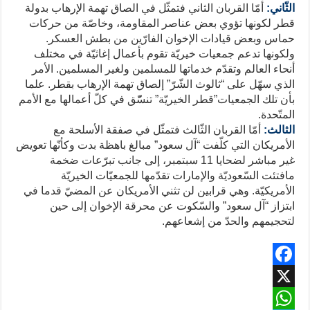
الثّاني:
أمّا القربان الثاني فتمثّل في الصاق تهمة الإرهاب بدولة
قطر لكونها تؤوي بعض عناصر المقاومة، وخاصّة من حركات
حماس وبعض قيادات الإخوان الفارّين من بطش العسكر.
ولكونها تدعم جمعيات خيريّة تقوم بأعمال إغاثيّة في مختلف
أنحاء العالم وتقدّم خدماتها للمسلمين ولغير المسلمين. الأمر
الذي سهّل على “ثالوث الشّرّ” إلصاق تهمة الإرهاب بقطر. علما
بأن تلك الجمعيات”قطر الخيريّة” تنسّّق في كلّ أعمالها مع الأمم
المتّحدة.
الثالث:
أمّا القربان الثّالث فتمثّل في صفقة الأسلحة مع
الأمريكان التي كلّفت “آل سعود” مبالغ باهظة بدت وكأنّها تعويض
غير مباشر لضحايا 11 سبتمبر، إلى جانب تبرّعات ضخمة
مافتئت السّعوديّة والإمارات تقدّمها للجمعيّات الخيريّة
الأمريكيّة. وهي قرابين لن تثني الأمريكان عن المضيّ قدما في
ابتزاز “آل سعود” والسّكوت عن محرقة الإخوان إلى حين
لتحجيمهم والحدّ من إشعاعهم.
F
X
a