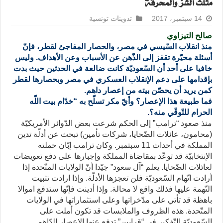
مثلّث الشّرّ والمحرقة
14 سبتمبر، 2017
تدوينات تونسية
صالح التيزاوي
منذ انقلاب السّيسي في مصر، والحصار المفاجئ لقطر، فإنّ
أسئلة محيّرة تقفز إلى الذّهن عن الأسباب وعن الأهداف. وليس
خافيا على أحد أن السّعوديّة كانت ضالعة في الحدثين
حيث بدت
بإقدامها على دعم الإنقلاب العسكري في مصر وبحصارها لقطر
كمن يريد أن يحصّن بيته من إعصار داهم.
فما طبيعة هذا الإعصار؟ وأيّ مكر تسلّح به “خدّام بيت اللّه
الحرام للتّوقّي منه؟.
منذ صعود “ترامب” إلى الحكم شرعت بعض الدّوائر الأمريكيّة
(محامون، عائلات الضّحايا، شركات تأمين) تبحث عن أدلّة تدين
المملكة في أحداث 11 سبتمبر. وكان ترامب إبّان حملته
الإنتخابيّة قد توعّد بمقاضاة المملكة وإجبارها على دفع تعويضات
لعائلات الضّحايا. يعلم “آل سعود” جيّدا أنّ الولايات المتّحدة إذا
أرادت اتّهام السّعوديّة فلن تعجزها الأدلّة. وإذا ارادت تثبيت
التّهمة عليها فذلك واقع لا محالة. وإذا أدينت فإنّها ستدفع اموالا
باهظة قد تأتي على مدّخراتها وعلى استثماراتها في الولايات
المتّحدة. هذه الظروف والملابسات قد تكون أملت على
السّعوديّة التّفكير في “قرابين” تدفع عنها الإعصار الدّاهم.