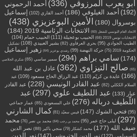
أبو يعرب المرزوقي
(336)
أحمد الرحموني
(192)
أحمد الغيلوفي
(186)
إسماعيل
أحمد القاري
(102)
الأمين البوعزيزي
(438)
بوسروال
(180)
الانتخابات الرئاسية 2019
(184)
الاتحاد العام التونسي للشغل
(60)
الحبيب بوعجيلة
(111)
الحبيب حمام
(104)
الانتخابات تونس 2019
(68)
بشير العبيدي
(108)
الطيب الجوادي
(95)
بحري العرفاوي
(82)
تشكيل
زهير إسماعيل
حركة النهضة
(99)
الحكومة 2019
(75)
رشدي بوعزيز
(64)
سامي براهم
(294)
(174)
سمير ساسي
(85)
شكري الجلاصي
صالح التيزاوي
(362)
عادل بن عبد الله
(65)
(166)
عايدة بن كريّم
(110)
عبد الرزاق الحاج مسعود
(109)
عبد
عبد القادر الونيسي
(228)
عبد القادر
السلام الككلي
(82)
عبد اللطيف علوي
(297)
عبد
عبار
(133)
اللّطيف درباله
(276)
عمار جماعي
علي المسعودي
(85)
كمال الشارني
فتحي الشوك
(147)
(95)
قيس سعيّد
(81)
(297)
محمد
ليلى حاج عمر
(95)
محمد بن نصر
(76)
محمد بن رجب
(64)
ضيف الله
(177)
نصر الدين
منجي باكير
(88)
محمد كشكار
(79)
نور الدين
نور الدين الختروشي
(147)
السويلمي
(122)