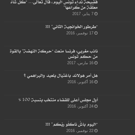
فضيحة نداء تونس اليوم، قال تعالى… “كل شاهْ
معلّقة من كْراعها”
7 يناير، 2017
“طرطور الخوانجية الثاني” !!!
17 نوفمبر، 2016
نائب مغربي: فرنسا منعت “حركة النهضة” بالقوة
من حكم تونس
16 مارس، 2017
هل أمر هولاند باغتيال بلعيد والبراهمي ؟
16 أكتوبر، 2016
أول مجلس أعلى للقضاء منتخب بنسبة 100 %
24 أكتوبر، 2016
“اليوم باشْ ناكلُو ربّكم” !!!
22 نوفمبر، 2016