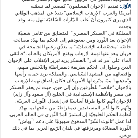
الأوّل:
تقديم “الإخوان المسلمون” كمصدر لما تسمّيه
أمريكا والغرب “الإرهاب الإسلامي” بديلا عن المذهب الوهّابي
الذي يرى كثيرون أنّ أغلب التيّارات السّلفيّة تنهل منه. وقد
وجدت
المملكة في “العسكر المصري” المتضايق من تنامي شعبيّة
الإخوان بعد الثّورة ومن صعودهم إلى الحكم بما يهدّد مصالحه
خاصّة “مخصّصاته الإقتصاديّة” ما يغذّي رغبتها الجامحة في
قربان يبعد عنها تهمة الإرهاب ويقنع الأمريكان والعالم. “فالتقى
الماء على أمر قد قدر” .العسكر يريد تبرير الإنقلاب على الإخوان
الذين وصلوا إلى الحكم بطريقة ديمقراطيّة والتّخلص منهم،
وإقصائهم من المشهد السّياسي، والمملكة تريد حماية رأسها
و”مذهبها” ممّا يدبّره لها الأمريكان فكان إلصاق تهمة الإرهاب
بالإخوان “خلاصا” للطّرفين وإن إلى حين. حيث لم يغفر العسكر
في مصر والأنظمة الإستبدادية في الخليج (آل سعود وآل زايد)
للإخوان أنّهم كانوا طرفا أساسيّا في إشعال الثّورات العربيّة،
وانّهم كانوا أكبر المستفيدين ديمقراطيّا من نتائجها بما يهدّد
أنظمة الحكم الخليجيّة إن استمرّ المدّ الثّوري في العالم العربي.
لذا عمل “ثالوث الشّرّ” المدفوع صهيونيّا على دعم “أوباش”
الثّورة المضادّة ومرتزقتها في بلدان الرّبيع العربي بما في ذلك
تونس.