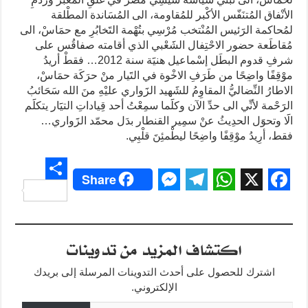
الأنْفاق المُتنَفّس الأكْبر للمُقاومة، الى المُسَاندة المطْلقة
لمُحاكمة الرََئيس المُنْتخب مُرْسِي بتُهْمة التََخابُرِ مع حمَاسْ، الى
مُقاطَعة حضور الاحْتِفال الشََعْبي الذي أقامته صفاقُس على
شرفِ قدوم البطَل إسْماعيل هنيََة سنة 2012… فقطْ أريدُ
موْقِفًا واضِحًا من طَرَفِ الاخْوة في التََيار منْ حرَكَة حمَاسْ،
الاطارُ النِّضاليُّ المقاوِمُ للشََهيد الزََواري عليْهِ منَ الله سَحَائبُ
الرََحْمة لأنِّي الى حدِّ الآن وكلََما سمِعْتُ أحد قِياداتِ التيََار يتكلََم
الََا وتحوََل الحدِيثُ عنْ سمِير القنطار بدَل محمّد الزََواري…
فقط، أرِيدُ موْقِفًا واضِحًا ليطْمئِنََ قلْبِي.
Share
S
M
T
W
X
F
h
e
e
h
a
a
s
l
a
c
اكتشاف المزيد من تدوينات
r
s
e
t
e
e
اشترك للحصول على أحدث التدوينات المرسلة إلى بريدك
e
g
s
b
الإلكتروني.
كتابة بريدك الإلكتروني...