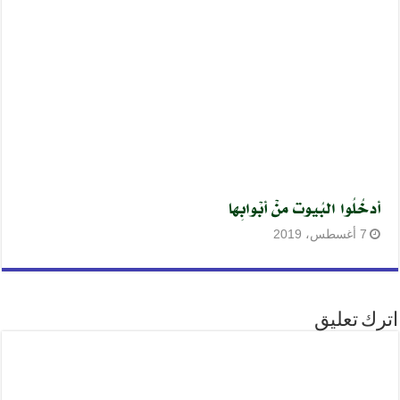
أدخُلُوا البُيوت منْ أبْوابِها
7 أغسطس، 2019
اترك تعليق