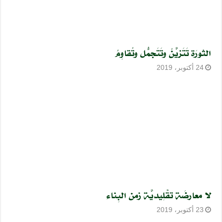
الثورَة تَتَزيَّنُ وتَتَجمّلُ وتُقاوِمُ
24 أكتوبر، 2019
لا معارضَة تقْلِيديّة زَمن البِناء
23 أكتوبر، 2019