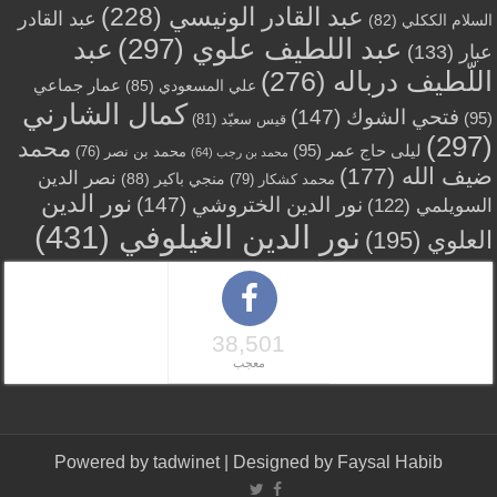
عبد القادر الونيسي
(228)
عبد القادر
السلام الككلي
(82)
عبد اللطيف علوي
(297)
عبد
عبار
(133)
اللّطيف درباله
(276)
عمار جماعي
علي المسعودي
(85)
كمال الشارني
فتحي الشوك
(147)
(95)
قيس سعيّد
(81)
(297)
محمد
ليلى حاج عمر
(95)
محمد بن نصر
(76)
محمد بن رجب
(64)
ضيف الله
(177)
نصر الدين
منجي باكير
(88)
محمد كشكار
(79)
نور الدين
نور الدين الختروشي
(147)
السويلمي
(122)
نور الدين الغيلوفي
(431)
العلوي
(195)
38,501
معجب
Powered by
tadwinet
| Designed by
Faysal Habib