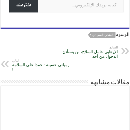
n
r
A
o
اشتراك
g
a
p
o
e
m
p
k
r
الوسوم
المنجي السعيدي
السابق
الإرهابي حامل السلاح، لن يستأذن
الدخول من أحد
التالي
زميلتي حسيبة : حمدا على السلامة
!
مقالات مشابهة