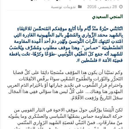
28 ديسمبر، 2016
تدوينات تونسية
المنجي السعيدي
انْتَابَتْني حيْرَةٌ منْذُ أيَّام وأنا أتَابِع موقِفكم المُتحمِّسَ للاحْتِفَاءِ
بِالشََهِيد محمََد الزَّواري والمُشهِّرِ باليدِ الصُّهيونية الغَادِرة التِي
امْتدتِ لتَنِتهِك التُّرابَ التُّونسيََ وتُهْدِر دمَ أحد أعْمِدة المقاومة
الفلسْطينيََة “حمـاس”. وهذا موقف مطلوب ومُشَرِّف ويُحْسَبُ
للشََهِيد أنََه جمَع كلََ الطََيْفِ التُّونُسِي -طوْعًا وكرْهًا- تحْت يافطة
قضِيََة الأمََة # فلسْطين #.
وكم تمنََيْنا أن يكون هذا الموْقِف منْسَحِبًا دائِمًا على كلِّ قضايا
التََحرُّرِ والثََوْرات والطّمُوح الشََعْبِي سواءً برفْضِ الانْقِلابَات
واحترامِ قرارِ الشُّعوب في تحْديدِ خِياراتها أوْ باحْتِرام الدََمِ العربِي
المهْدور هنا وهناك… على كُلٍّ ليس هذا سؤالي ففِي هذا المجَال
سجََلَ التََاريخُ ورُفِعت الأقْلامُ.
لكنََ الْتِبَسًا يؤرِّقُنِي حولَ موقِفِ الاخوة في التيََار القومِي من
حركة المقاومة حماس بشقََيْها السِّياسي والعسْكَري وما يشُوبُه
منْ مفارقَاتٍ.. فمنْ التََبنِّي لقضيََةِ الشََهيد الزََواري المنْتَمي
لحماس، الى تَبنّي سياسَة سيسِي مصْر في غلْقِ المَعْبَر ورَدْمِ