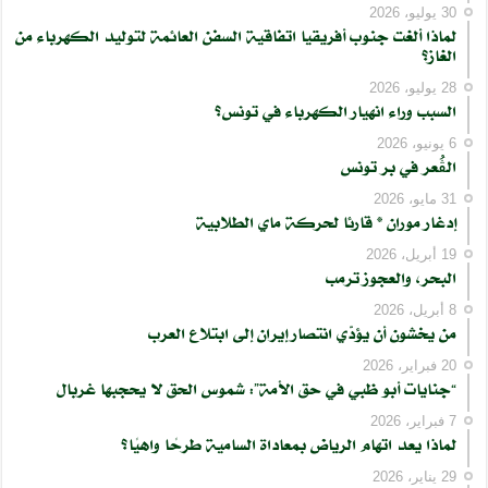
30 يوليو، 2026
لماذا ألغت جنوب أفريقيا اتفاقية السفن العائمة لتوليد الكهرباء من
الغاز؟
28 يوليو، 2026
السبب وراء انهيار الكهرباء في تونس؟
6 يونيو، 2026
الڨُعر في بر تونس
31 مايو، 2026
إدغار موران * قارئا لحركة ماي الطلابية
19 أبريل، 2026
البحر، والعجوز ترمب
8 أبريل، 2026
من يخشون أن يؤدّي انتصار إيران إلى ابتلاع العرب
20 فبراير، 2026
“جنايات أبو ظبي في حق الأمة”: شموس الحق لا يحجبها غربال
7 فبراير، 2026
لماذا يعد اتهام الرياض بمعاداة السامية طرحًا واهيًا؟
29 يناير، 2026