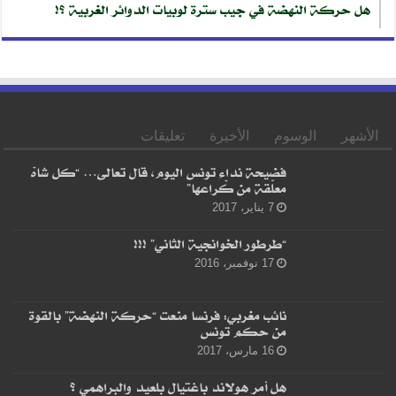
هل حركة النهضة في جيب سترة لوبيات الدوائر الغربية ؟!
الأشهر
الوسوم
الأخيرة
تعليقات
فضيحة نداء تونس اليوم، قال تعالى… “كل شاهْ
معلّقة من كْراعها”
7 يناير، 2017
“طرطور الخوانجية الثاني” !!!
17 نوفمبر، 2016
نائب مغربي: فرنسا منعت “حركة النهضة” بالقوة
من حكم تونس
16 مارس، 2017
هل أمر هولاند باغتيال بلعيد والبراهمي ؟