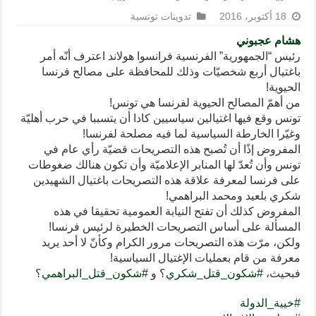
18 أكتوبر، 2016
تدوينات تونسية
هشام عجبوني
رئيس “الجمهورية” الفرنسية فرانسوا هولاند اعترف أنّه أمر
باغتيال أربع شخصيّات وذلك للمحافظة على مصالح
فرنسا
الحيوية!
من أهمّ المصالح الحيوية لفرنسا هي
تونس
!
تونس وقع فيها اغتيالين سياسيين كادا أن يتسببا في حرب أهليّة
وغيّرا الخارطة السياسية لما فيه مصلحة لفرنسا!
المفروض إذًا أن تُصبح هذه التصريحات قضيّة رأي عام في
تونس وأن تُعدّ لها المنابر الإعلاميّة وأن تكون هنالك ضغوطات
على فرنسا لمعرفة علاقة هذه التصريحات باغتيال الشهيدين
شكري بلعيد ومحمد البراهمي!
المفروض كذلك أن تفتح النيابة العمومية تحقيقا في هذه
المسألة على أساس التصريحات الخطيرة لرئيس فرنسا!
ولكن، مرّت هذه التصريحات مرور الكرام وكأنّ لا أحد يريد
معرفة من قام بعمليات الإغتيال السياسية!
فبحيث،
#
شكون_قتل_شكري
؟ و
#
شكون_قتل_البراهمي
؟
#
خيية_الدولة