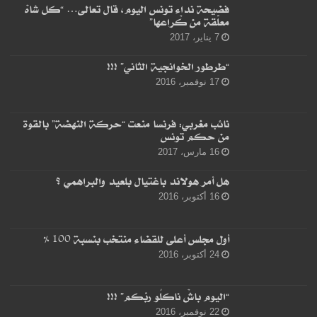
فضيحة نداء تونس اليوم، قال تعالى… “كل شاهْ
معلّقة من كْراعها”
7 يناير، 2017
“طرطور الخوانجية الثاني” !!!
17 نوفمبر، 2016
نائب مغربي: فرنسا منعت “حركة النهضة” بالقوة
من حكم تونس
16 مارس، 2017
هل أمر هولاند باغتيال بلعيد والبراهمي ؟
16 أكتوبر، 2016
أول مجلس أعلى للقضاء منتخب بنسبة 100 %
24 أكتوبر، 2016
“اليوم باشْ ناكلُو ربّكم” !!!
22 نوفمبر، 2016