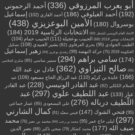
أبو يعرب المرزوقي
(336)
أحمد الرحموني
(192)
أحمد الغيلوفي
(186)
إسماعيل
أحمد القاري
(102)
الأمين البوعزيزي
(438)
بوسروال
(180)
الانتخابات الرئاسية 2019
(184)
الاتحاد العام التونسي للشغل
(60)
الحبيب بوعجيلة
(111)
الحبيب حمام
(104)
الانتخابات تونس 2019
(68)
بشير العبيدي
(108)
الطيب الجوادي
(95)
بحري العرفاوي
(82)
تشكيل
زهير إسماعيل
حركة النهضة
(99)
الحكومة 2019
(75)
رشدي بوعزيز
(64)
سامي براهم
(294)
(174)
سمير ساسي
(85)
شكري الجلاصي
صالح التيزاوي
(362)
عادل بن عبد الله
(65)
(166)
عايدة بن كريّم
(110)
عبد الرزاق الحاج مسعود
(109)
عبد
عبد القادر الونيسي
(228)
عبد القادر
السلام الككلي
(82)
عبد اللطيف علوي
(297)
عبد
عبار
(133)
اللّطيف درباله
(276)
عمار جماعي
علي المسعودي
(85)
كمال الشارني
فتحي الشوك
(147)
(95)
قيس سعيّد
(81)
(297)
محمد
ليلى حاج عمر
(95)
محمد بن نصر
(76)
محمد بن رجب
(64)
ضيف الله
(177)
نصر الدين
منجي باكير
(88)
محمد كشكار
(79)