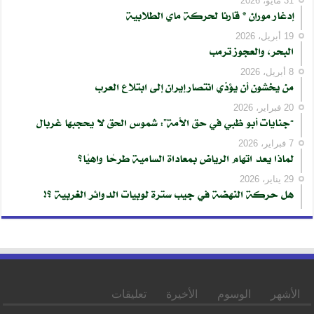
31 مايو، 2026
إدغار موران * قارئا لحركة ماي الطلابية
19 أبريل، 2026
البحر، والعجوز ترمب
8 أبريل، 2026
من يخشون أن يؤدّي انتصار إيران إلى ابتلاع العرب
20 فبراير، 2026
“جنايات أبو ظبي في حق الأمة”: شموس الحق لا يحجبها غربال
7 فبراير، 2026
لماذا يعد اتهام الرياض بمعاداة السامية طرحًا واهيًا؟
29 يناير، 2026
هل حركة النهضة في جيب سترة لوبيات الدوائر الغربية ؟!
الأشهر
الوسوم
الأخيرة
تعليقات