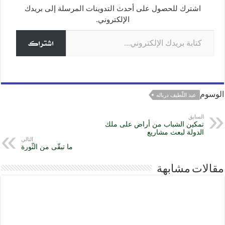
g
m
p
o
اشترك للحصول على أحدث التدوينات المرسلة إلى بريدك
o
p
er
الإلكتروني.
كتابة بريدك الإلكتروني...
k
اشتراك
الوسوم
عبد اللّطيف درباله
السابق
تمكين الشباب من أراض على ملك
الدولة لبعث مشاريع
التالي
ما تبقّى من الثّورة
مقالات مشابهة