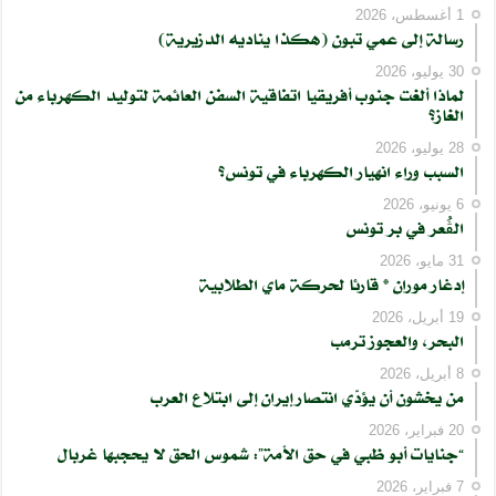
1 أغسطس، 2026
رسالة إلى عمي تبون (هكذا يناديه الدزيرية)
30 يوليو، 2026
لماذا ألغت جنوب أفريقيا اتفاقية السفن العائمة لتوليد الكهرباء من
الغاز؟
28 يوليو، 2026
السبب وراء انهيار الكهرباء في تونس؟
6 يونيو، 2026
الڨُعر في بر تونس
31 مايو، 2026
إدغار موران * قارئا لحركة ماي الطلابية
19 أبريل، 2026
البحر، والعجوز ترمب
8 أبريل، 2026
من يخشون أن يؤدّي انتصار إيران إلى ابتلاع العرب
20 فبراير، 2026
“جنايات أبو ظبي في حق الأمة”: شموس الحق لا يحجبها غربال
7 فبراير، 2026