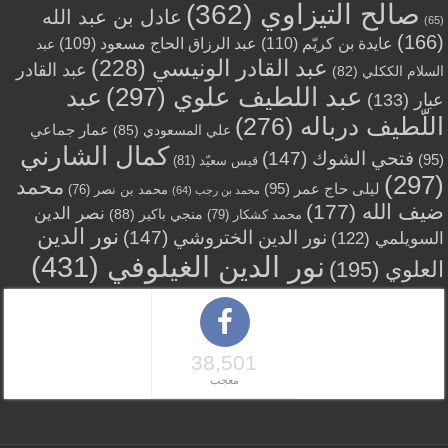
صالح التيزاوي
(362)
عادل بن عبد الله
(65)
(166)
عايدة بن كريّم
(110)
عبد الرزاق الحاج مسعود
(109)
عبد
عبد القادر الونيسي
(228)
عبد القادر
السلام الككلي
(82)
عبد اللطيف علوي
(297)
عبد
عبار
(133)
اللّطيف درباله
(276)
عمار جماعي
علي المسعودي
(85)
كمال الشارني
فتحي الشوك
(147)
(95)
قيس سعيّد
(81)
(297)
محمد
ليلى حاج عمر
(95)
محمد بن نصر
(76)
محمد بن رجب
(64)
ضيف الله
(177)
نصر الدين
منجي باكير
(88)
محمد كشكار
(79)
نور الدين
نور الدين الختروشي
(147)
السويلمي
(122)
نور الدين الغيلوفي
(431)
العلوي
(195)
38,501
معجب