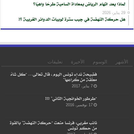
لماذا يعد اتهام الرياض بمعاداة السامية طرحًا واهيًا؟
29 يناير، 2026
هل حركة النهضة في جيب سترة لوبيات الدوائر الغربية ؟!
الأشهر
الوسوم
الأخيرة
تعليقات
فضيحة نداء تونس اليوم، قال تعالى… “كل شاهْ
معلّقة من كْراعها”
7 يناير، 2017
“طرطور الخوانجية الثاني” !!!
17 نوفمبر، 2016
نائب مغربي: فرنسا منعت “حركة النهضة” بالقوة
من حكم تونس