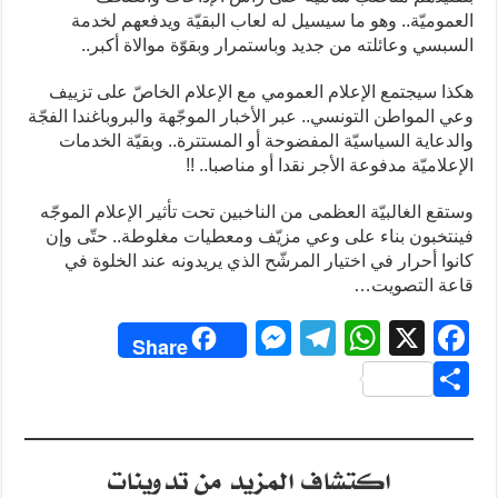
العموميّة.. وهو ما سيسيل له لعاب البقيّة ويدفعهم لخدمة
السبسي وعائلته من جديد وباستمرار وبقوّة موالاة أكبر..
هكذا سيجتمع الإعلام العمومي مع الإعلام الخاصّ على تزييف
وعي المواطن التونسي.. عبر الأخبار الموجّهة والبروباغندا الفجّة
والدعاية السياسيّة المفضوحة أو المستترة.. وبقيّة الخدمات
الإعلاميّة مدفوعة الأجر نقدا أو مناصبا.. !!
وستقع الغالبيّة العظمى من الناخبين تحت تأثير الإعلام الموجّه
فينتخبون بناء على وعي مزيّف ومعطيات مغلوطة.. حتّى وإن
كانوا أحرار في اختيار المرشّح الذي يريدونه عند الخلوة في
قاعة التصويت…
M
T
W
X
F
Share
e
el
h
a
S
ss
e
at
c
h
e
gr
s
e
ar
اكتشاف المزيد من تدوينات
n
a
A
b
e