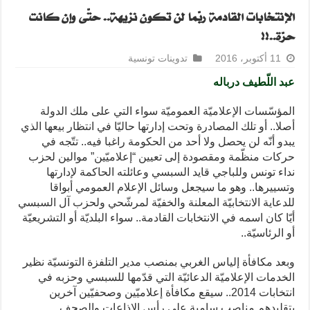
الإنتخابات القادمة ربّما لن تكون نزيهة.. حتّى وإن كانت
حرّة..!!
11 أكتوبر، 2016
تدوينات تونسية
عبد اللّطيف درباله
المؤسّسات الإعلاميّة العموميّة سواء التي على ملك الدولة
أصلا.. أو تلك المصادرة وتحت إدارتها حاليّا في انتظار بيعها الذي
يبدو أنّه لن يحصل ولا أحد من الحكومة راغبا فيه.. تتّجه في
حركات منظّمة ومقصودة إلى تعيين “إعلاميّين” موالين لحزب
نداء تونس وللباجي قايد السبسي وعائلته الحاكمة لإدارتها
وتسييرها.. وهو ما سيجعل وسائل الإعلام العمومي أبواقا
للدعاية الانتخابيّة المعلنة والخفيّة لمرشّحي ولحزب آل السبسي
أيّا كان اسمه في الانتخابات القادمة.. سواء البلديّة أو التشريعيّة
أو الرئاسيّة..
وبعد مكافأة إلياس الغربي بمنصب مدير التلفزة التونسيّة نظير
الخدمات الإعلاميّة الدعائيّة التي قدّمها للسبسي وحزبه في
انتخابات 2014.. سيقع مكافأة إعلاميّين وصحفيّين آخرين
بتقليدهم مناصب سامية على رأس الإذاعات والصحف