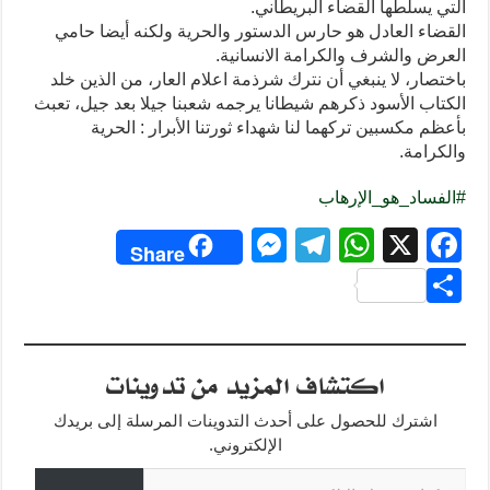
التي يسلطها القضاء البريطاني.
القضاء العادل هو حارس الدستور والحرية ولكنه أيضا حامي
العرض والشرف والكرامة الانسانية.
باختصار، لا ينبغي أن نترك شرذمة اعلام العار، من الذين خلد
الكتاب الأسود ذكرهم شيطانا يرجمه شعبنا جيلا بعد جيل، تعبث
بأعظم مكسبين تركهما لنا شهداء ثورتنا الأبرار : الحرية
والكرامة.
#
الفساد_هو_الإرهاب
M
T
W
X
F
Share
e
el
h
a
S
ss
e
at
c
h
e
gr
s
e
ar
اكتشاف المزيد من تدوينات
n
a
A
b
e
g
m
p
o
اشترك للحصول على أحدث التدوينات المرسلة إلى بريدك
o
p
er
الإلكتروني.
كتابة بريدك الإلكتروني...
k