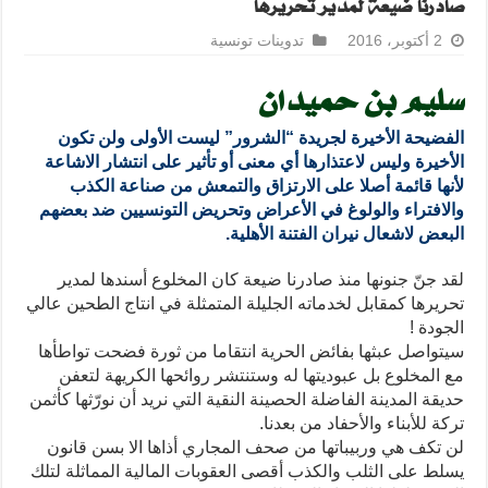
صادرنا ضيعة لمدير تحريرها
2 أكتوبر، 2016
تدوينات تونسية
سليم بن حميدان
الفضيحة الأخيرة لجريدة “الشرور” ليست الأولى ولن تكون
الأخيرة وليس لاعتذارها أي معنى أو تأثير على انتشار الاشاعة
لأنها قائمة أصلا على الارتزاق والتمعش من صناعة الكذب
والافتراء والولوغ في الأعراض وتحريض التونسيين ضد بعضهم
البعض لاشعال نيران الفتنة الأهلية.
لقد جنّ جنونها منذ صادرنا ضيعة كان المخلوع أسندها لمدير
تحريرها كمقابل لخدماته الجليلة المتمثلة في انتاج الطحين عالي
الجودة !
سيتواصل عبثها بفائض الحرية انتقاما من ثورة فضحت تواطأها
مع المخلوع بل عبوديتها له وستنتشر روائحها
الكريهة لتعفن
حديقة المدينة الفاضلة الحصينة النقية التي نريد أن نورّثها كأثمن
تركة للأبناء والأحفاد من بعدنا.
لن تكف هي وربيباتها من صحف المجاري أذاها الا بسن قانون
يسلط على الثلب والكذب أقصى العقوبات المالية المماثلة لتلك