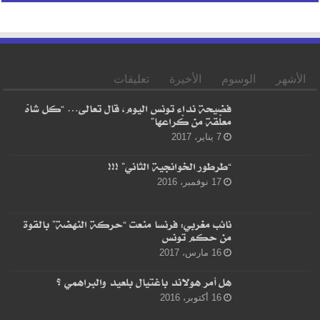
الأشهر
الوسوم
الأخيرة
تعليقات
فضيحة نداء تونس اليوم، قال تعالى… “كل شاهْ
معلّقة من كْراعها”
7 يناير، 2017
“طرطور الخوانجية الثاني” !!!
17 نوفمبر، 2016
نائب مغربي: فرنسا منعت “حركة النهضة” بالقوة
من حكم تونس
16 مارس، 2017
هل أمر هولاند باغتيال بلعيد والبراهمي ؟
16 أكتوبر، 2016