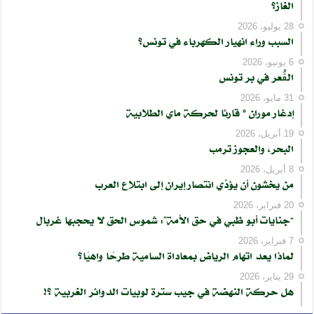
الغاز؟
28 يوليو، 2026
السبب وراء انهيار الكهرباء في تونس؟
6 يونيو، 2026
الڨُعر في بر تونس
31 مايو، 2026
إدغار موران * قارئا لحركة ماي الطلابية
19 أبريل، 2026
البحر، والعجوز ترمب
8 أبريل، 2026
من يخشون أن يؤدّي انتصار إيران إلى ابتلاع العرب
20 فبراير، 2026
“جنايات أبو ظبي في حق الأمة”: شموس الحق لا يحجبها غربال
7 فبراير، 2026
لماذا يعد اتهام الرياض بمعاداة السامية طرحًا واهيًا؟
29 يناير، 2026
هل حركة النهضة في جيب سترة لوبيات الدوائر الغربية ؟!