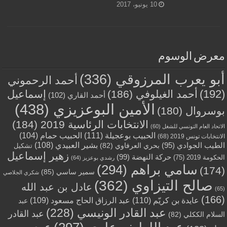
10 يونيو، 2017
معرض الوسوم
أبو يعرب المرزوقي
(336)
أحمد الرحموني
(192)
أحمد الغيلوفي
(186)
إسماعيل
أحمد القاري
(102)
الأمين البوعزيزي
(438)
بوسروال
(180)
الانتخابات الرئاسية 2019
(184)
الاتحاد العام التونسي للشغل
(60)
الحبيب بوعجيلة
(111)
الحبيب حمام
(104)
الانتخابات تونس 2019
(68)
بشير العبيدي
(108)
الطيب الجوادي
(95)
بحري العرفاوي
(82)
تشكيل
زهير إسماعيل
حركة النهضة
(99)
الحكومة 2019
(75)
رشدي بوعزيز
(64)
سامي براهم
(294)
(174)
سمير ساسي
(85)
شكري الجلاصي
صالح التيزاوي
(362)
عادل بن عبد الله
(65)
(166)
عايدة بن كريّم
(110)
عبد الرزاق الحاج مسعود
(109)
عبد
عبد القادر الونيسي
(228)
عبد القادر
السلام الككلي
(82)