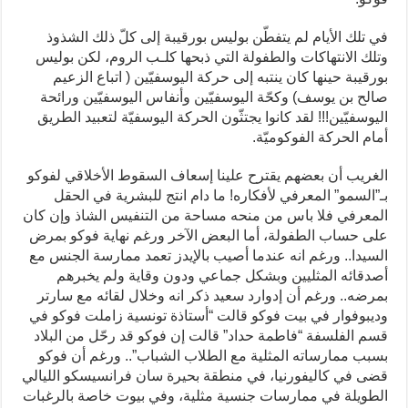
في تلك الأيام لم يتفطّن بوليس بورقيبة إلى كلّ ذلك الشذوذ
وتلك الانتهاكات والطفولة التي ذبحها كلـب الروم، لكن بوليس
بورقيبة حينها كان ينتبه إلى حركة اليوسفيّين ( اتباع الزعيم
صالح بن يوسف) وكحّة اليوسفيّين وأنفاس اليوسفيّين ورائحة
اليوسفيّين!!! لقد كانوا يجتثّون الحركة اليوسفيّة لتعبيد الطريق
أمام الحركة الفوكوميّة.
الغريب أن بعضهم يقترح علينا إسعاف السقوط الأخلاقي لفوكو
بـ”السمو” المعرفي لأفكاره! ما دام انتج للبشرية في الحقل
المعرفي فلا باس من منحه مساحة من التنفيس الشاذ وإن كان
على حساب الطفولة، أما البعض الآخر ورغم نهاية فوكو بمرض
السيدا.. ورغم انه عندما أصيب بالإيدز تعمد ممارسة الجنس مع
أصدقائه المثليين وبشكل جماعي ودون وقاية ولم يخبرهم
بمرضه.. ورغم أن إدوارد سعيد ذكر انه وخلال لقائه مع سارتر
وديبوفوار في بيت فوكو قالت “أستاذة تونسية زاملت فوكو في
قسم الفلسفة “فاطمة حداد” قالت إن فوكو قد رحّل من البلاد
بسبب ممارساته المثلية مع الطلاب الشباب”.. ورغم أن فوكو
قضى في كاليفورنيا، في منطقة بحيرة سان فرانسيسكو الليالي
الطويلة في ممارسات جنسية مثلية، وفي بيوت خاصة بالرغبات