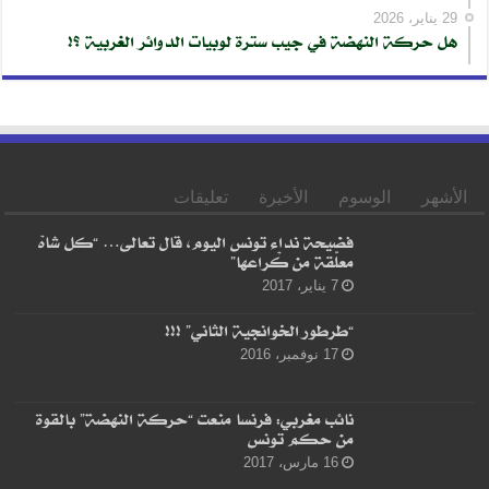
29 يناير، 2026
هل حركة النهضة في جيب سترة لوبيات الدوائر الغربية ؟!
الأشهر
الوسوم
الأخيرة
تعليقات
فضيحة نداء تونس اليوم، قال تعالى… “كل شاهْ
معلّقة من كْراعها”
7 يناير، 2017
“طرطور الخوانجية الثاني” !!!
17 نوفمبر، 2016
نائب مغربي: فرنسا منعت “حركة النهضة” بالقوة
من حكم تونس
16 مارس، 2017