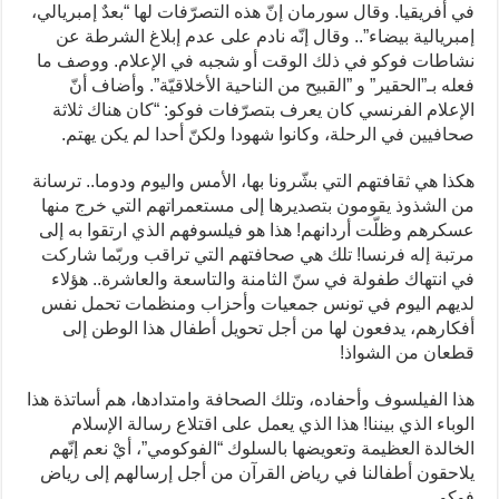
في أفريقيا. وقال سورمان إنّ هذه التصرّفات لها “بعدٌ إمبريالي،
إمبريالية بيضاء”.. وقال إنّه نادم على عدم إبلاغ الشرطة عن
نشاطات فوكو في ذلك الوقت أو شجبه في الإعلام. ووصف ما
فعله بـ”الحقير” و ”القبيح من الناحية الأخلاقيّة”. وأضاف أنّ
الإعلام الفرنسي كان يعرف بتصرّفات فوكو: “كان هناك ثلاثة
صحافيين في الرحلة، وكانوا شهودا ولكنّ أحدا لم يكن يهتم.
هكذا هي ثقافتهم التي بشّرونا بها، الأمس واليوم ودوما.. ترسانة
من الشذوذ يقومون بتصديرها إلى مستعمراتهم التي خرج منها
عسكرهم وظلّت أردانهم! هذا هو فيلسوفهم الذي ارتقوا به إلى
مرتبة إله فرنسا! تلك هي صحافتهم التي تراقب وربّما شاركت
في انتهاك طفولة في سنّ الثامنة والتاسعة والعاشرة.. هؤلاء
لديهم اليوم في تونس جمعيات وأحزاب ومنظمات تحمل نفس
أفكارهم، يدفعون لها من أجل تحويل أطفال هذا الوطن إلى
قطعان من الشواذ!
هذا الفيلسوف وأحفاده، وتلك الصحافة وامتدادها، هم أساتذة هذا
الوباء الذي بيننا! هذا الذي يعمل على اقتلاع رسالة الإسلام
الخالدة العظيمة وتعويضها بالسلوك “الفوكومي”، أيْ نعم إنّهم
يلاحقون أطفالنا في رياض القرآن من أجل إرسالهم إلى رياض
فوكو.