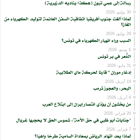
رسالة إلى عمي تبون (هكذا يناديه الدزيرية)
30 يوليو، 2026
لماذا ألغت جنوب أفريقيا اتفاقية السفن العائمة لتوليد الكهرباء من
الغاز؟
28 يوليو، 2026
السبب وراء انهيار الكهرباء في تونس؟
6 يونيو، 2026
الڨُعر في بر تونس
31 مايو، 2026
إدغار موران * قارئا لحركة ماي الطلابية
19 أبريل، 2026
البحر، والعجوز ترمب
8 أبريل، 2026
من يخشون أن يؤدّي انتصار إيران إلى ابتلاع العرب
20 فبراير، 2026
“جنايات أبو ظبي في حق الأمة”: شموس الحق لا يحجبها غربال
7 فبراير، 2026
لماذا يعد اتهام الرياض بمعاداة السامية طرحًا واهيًا؟