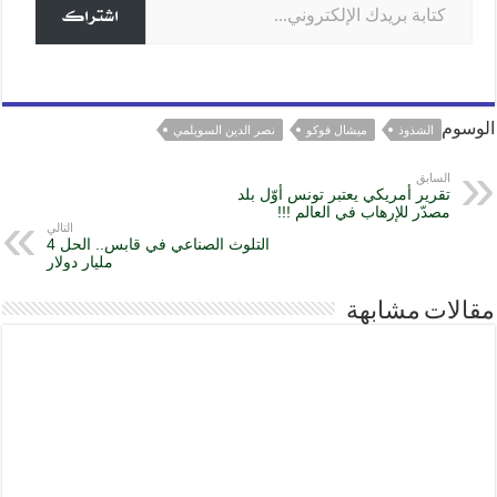
k
اشتراك
الوسوم
الشذوذ
ميشال فوكو
نصر الدين السويلمي
السابق
تقرير أمريكي يعتبر تونس أوّل بلد
مصدّر للإرهاب في العالم !!!
التالي
التلوث الصناعي في قابس.. الحل 4
مليار دولار
مقالات مشابهة