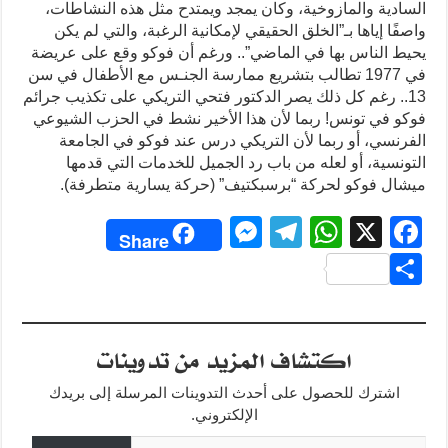
السادية والمازوخية، وكان يمجد ويمتدح مثل هذه النشاطات،
واصفًا إياها بـ”الخلق الحقيقي لإمكانية الرغبة، والتي لم يكن
يحيط الناس بها في الماضي”.. ورغم أن فوكو وقع على عريضة
في 1977 تطالب بتشريع ممارسة الجنـس مع الأطفال في سن
13.. رغم كل ذلك يصر الدكتور فتحي التريكي على تكذيب جرائم
فوكو في تونس! ربما لأن هذا الأخير نشط في الحزب الشيوعي
الفرنسي، أو ربما لأن التريكي درس عند فوكو في الجامعة
التونسية، أو لعله من باب رد الجميل للخدمات التي قدمها
ميشال فوكو لحركة “برسبكتيف” (حركة يسارية متطرفة).
M
T
W
X
F
Share
e
el
h
a
S
ss
e
at
c
h
e
gr
s
e
ar
اكتشاف المزيد من تدوينات
n
a
A
b
e
g
m
p
o
اشترك للحصول على أحدث التدوينات المرسلة إلى بريدك
o
p
er
الإلكتروني.
كتابة بريدك الإلكتروني...