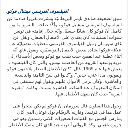
الفيلسوف الفرنسي ميشال فوكو.
سبق لصحيفة صاندي تايمز البريطانيّة ونشرت تقريرا صادما عن
الفيلسوف الفرنسي ميشيل فوكو ، وأكّد صاحب التقرير ماثيو
كامبل أنّ فوكو كان شاذّا جنسيّا، وأنّه خلال إقامته في تونس
سنوات الستينات كان يعتدي على الأطفال الصغار، ونقل عن
غاي سورمان زميل الفيلسوف الفرنسي معطيات تفصيليّة عن
علاقة فوكو الشاذة ببعض الأطفال التونسيّين، ويقول غاي أنّه
أثناء عطلة عيد الفصح حيث ذهب مع فوكو وبعض الأصدقاء إلى
قرية بوسعيد القريبة من العاصمة تونس، والتي كان الفيلسوف
يعيش فيها عام 1969. قال: “كان الأطفال الصغار يلاحقون فوكو
ويقولون ماذا عني، خذني”. و”كانوا في سنّ الثامنة والتاسعة
والعاشرة، وكان يرمي الأموال عليهم ويقول لهم سنلتقي في
المكان المعروف عند الساعة العاشرة مساء”، وكانت “مقبرة
القرية” حيث كان ينتهك الأطفال فيها.
وحول هذا السلوك قال سورمان إنّ فوكو لم يكن ليتجرأ على
عمل هذا في فرنسا، وقارنه بالرسّام بول غوغان الذي كان
يمارس الجنس مع الفتيات الصغيرات اللاتي رسمهنّ وهو في
جزيرة تاهيتي. وكذا الروائي أندريه جيد الذي كان يتصيّد الأطفال