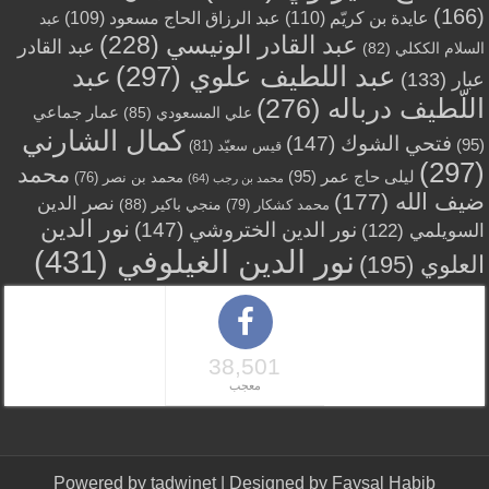
(166)
عايدة بن كريّم
(110)
عبد الرزاق الحاج مسعود
(109)
عبد
عبد القادر الونيسي
(228)
عبد القادر
السلام الككلي
(82)
عبد اللطيف علوي
(297)
عبد
عبار
(133)
اللّطيف درباله
(276)
عمار جماعي
علي المسعودي
(85)
كمال الشارني
فتحي الشوك
(147)
(95)
قيس سعيّد
(81)
(297)
محمد
ليلى حاج عمر
(95)
محمد بن نصر
(76)
محمد بن رجب
(64)
ضيف الله
(177)
نصر الدين
منجي باكير
(88)
محمد كشكار
(79)
نور الدين
نور الدين الختروشي
(147)
السويلمي
(122)
نور الدين الغيلوفي
(431)
العلوي
(195)
38,501
معجب
Powered by
tadwinet
| Designed by
Faysal Habib