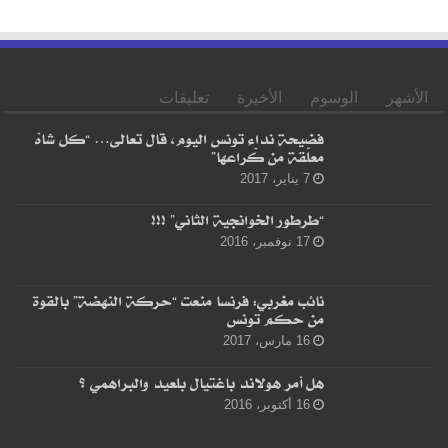
الأشهر
الوسوم
الأخيرة
تعليقات
فضيحة نداء تونس اليوم، قال تعالى… “كل شاهْ
معلّقة من كْراعها”
7 يناير، 2017
“طرطور الخوانجية الثاني” !!!
17 نوفمبر، 2016
نائب مغربي: فرنسا منعت “حركة النهضة” بالقوة
من حكم تونس
16 مارس، 2017
هل أمر هولاند باغتيال بلعيد والبراهمي ؟
16 أكتوبر، 2016