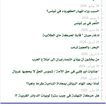
28 يوليو، 2026
السبب وراء انهيار الكهرباء في تونس؟
6 يونيو، 2026
الڨُعر في بر تونس
31 مايو، 2026
إدغار موران * قارئا لحركة ماي الطلابية
19 أبريل، 2026
البحر، والعجوز ترمب
8 أبريل، 2026
من يخشون أن يؤدّي انتصار إيران إلى ابتلاع العرب
20 فبراير، 2026
“جنايات أبو ظبي في حق الأمة”: شموس الحق لا يحجبها غربال
7 فبراير، 2026
لماذا يعد اتهام الرياض بمعاداة السامية طرحًا واهيًا؟
29 يناير، 2026
هل حركة النهضة في جيب سترة لوبيات الدوائر الغربية ؟!