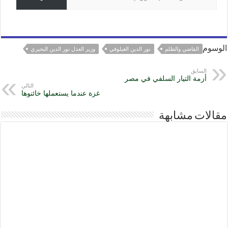
g
a
p
o
e
m
p
k
r
الوسوم
القاضي والظلم
نور الدين الغيلوفي
وزير العدل نور الدين البحيري
السابق
أزمة التيار السلفي في مصر
التالي
غزة عندما يستعملها خائنوها
مقالات مشابهة