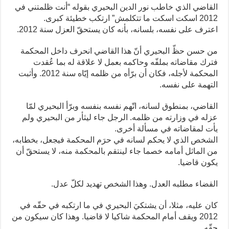
القاضي الذي خاطب نور الدين البحيري بقوله “أنت ظلمتني في
2012 اسكت اسكت ما تتكلمش” ارتكب خطيئة كبرى.
اعترف على نفسه، بلسانه، بأنه كان يستحقّ العزل سنة 2012.
من حسن حظّ البحيري أنّ هذا القاضي انحرف داخل المحكمة
فترك مقاضاته بملفّه وحاكمه بعمل لا علاقة له بما عُقدت
المحكمة لأجله، فكان أن برّأه من ظلمه إيّاه سنة 2012. وأثبت
التهمة على نفسه.
القاضي، بمنطوق لسانه، اتّهم نفسه بنفسه وبرّأ البحيري لمّا
عزله في وزارته من ظلمه. الرجل جاء ليثأر من البحيري ولم
يأت لمقاضاته في مسألة أخرى.
الشخص الذي لا يحكم لسانه في حرَم المحكمة فيجعل، بخطابه،
من الماثل أمامه خصما جاء لينتقم بالمحكمة منه، لا يستحقّ أن
يكون قاضيا.
القضاء مطلبه العدل. وهذا الشخص تهديد لكلّ عدل.
كان عليه، مثلا، أن يشتكيَ البحيري في ما ارتكبه في حقّه في
2012 ويقف أمام المحكمة شاكيا لا قاضيا. وهذا كان سيكون من
حقّه.