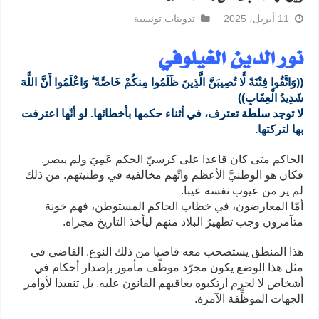
11 أبريل، 2025
تدوينات تونسية
نور الدين الغيلوفي
((وَاتَّقُوا فِتْنَةً لَّا تُصِيبَنَّ الَّذِينَ ظَلَمُوا مِنكُمْ خَاصَّةً ۖ وَاعْلَمُوا أَنَّ اللَّهَ
شَدِيدُ الْعِقَابِ))
لا توجد سلطة تعترف، في أثناء حكمها بأخطائها. لو أنّها اعترفت
بها لتركتها.
الحاكم متى كان قاعدا على كرسيّ الحكم عَمِيَ ولم يبصر.
فكان هو الوطنيَّ الأعظم واتّهم مخالفيه في وطنيتهم. من ذلك
لم ير من عيوب نفسه عيبا.
أمّا المعارضون، في خطاب الحاكم المستوطن، فهم خونة
متآمرون وجب تطهيرُ البلاد منهم ليأخذ التاريخ مجراه.
هذا المنطق يستصحب معه قاضيا من ذلك النوع. القاضي في
مثل هذا الوضع يكون مجرّد موظّف مأمور بإصدار أحكام في
أشخاص لا لجرم ارتكبوه يعاقبهم القانون عليه. بل تنفيذا لأوامر
الجهات الموظِّفة الآمرة.