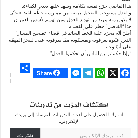
هذا القاضي جرّح نفسه بكلامه وشهد عليها بعدم الكفاءة.
والعدل يستوحب التعجيل بمنعه من ممارسة خطّة القضاء حتّى
لا يكون منه مزيد من تهديد للعدل ومن تهديم لأسس العمران.
هذا “القاضي” خطر على القضاء.
أظنّ أنّه مجرّد عيّنة للخطّ السائد في قضاء “تصحيح المسار”.
الذين عيّنوه يعرفونه ويمسكونه ممّا يعرفونه عنه.. لينجز المهمّة
على أتمّ وجه.
“وإذا حكمتم بين الناس أن تحكموا بالعدل”
Share
S
M
T
W
X
F
h
e
e
h
a
a
s
l
a
c
اكتشاف المزيد من تدوينات
r
s
e
t
e
e
اشترك للحصول على أحدث التدوينات المرسلة إلى بريدك
e
g
s
b
الإلكتروني.
كتابة بريدك الإلكتروني...
n
r
A
o
اشتراك