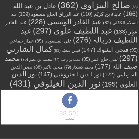
صالح التيزاوي
(362)
عادل بن عبد الله
(65)
(166)
عايدة بن كريّم
(110)
عبد الرزاق الحاج مسعود
(109)
عبد
عبد القادر الونيسي
(228)
عبد القادر
السلام الككلي
(82)
عبد اللطيف علوي
(297)
عبد
عبار
(133)
اللّطيف درباله
(276)
عمار جماعي
علي المسعودي
(85)
كمال الشارني
فتحي الشوك
(147)
(95)
قيس سعيّد
(81)
(297)
محمد
ليلى حاج عمر
(95)
محمد بن نصر
(76)
محمد بن رجب
(64)
ضيف الله
(177)
نصر الدين
منجي باكير
(88)
محمد كشكار
(79)
نور الدين
نور الدين الختروشي
(147)
السويلمي
(122)
نور الدين الغيلوفي
(431)
العلوي
(195)
38,501
معجب