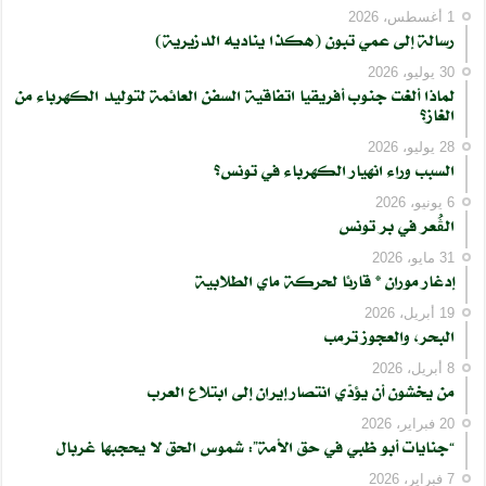
1 أغسطس، 2026
رسالة إلى عمي تبون (هكذا يناديه الدزيرية)
30 يوليو، 2026
لماذا ألغت جنوب أفريقيا اتفاقية السفن العائمة لتوليد الكهرباء من
الغاز؟
28 يوليو، 2026
السبب وراء انهيار الكهرباء في تونس؟
6 يونيو، 2026
الڨُعر في بر تونس
31 مايو، 2026
إدغار موران * قارئا لحركة ماي الطلابية
19 أبريل، 2026
البحر، والعجوز ترمب
8 أبريل، 2026
من يخشون أن يؤدّي انتصار إيران إلى ابتلاع العرب
20 فبراير، 2026
“جنايات أبو ظبي في حق الأمة”: شموس الحق لا يحجبها غربال
7 فبراير، 2026