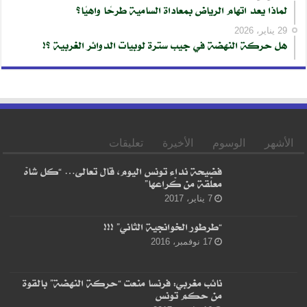
لماذا يعد اتهام الرياض بمعاداة السامية طرحًا واهيًا؟
29 يناير، 2026
هل حركة النهضة في جيب سترة لوبيات الدوائر الغربية ؟!
الأشهر
الوسوم
الأخيرة
تعليقات
فضيحة نداء تونس اليوم، قال تعالى… “كل شاهْ
معلّقة من كْراعها”
7 يناير، 2017
“طرطور الخوانجية الثاني” !!!
17 نوفمبر، 2016
نائب مغربي: فرنسا منعت “حركة النهضة” بالقوة
من حكم تونس