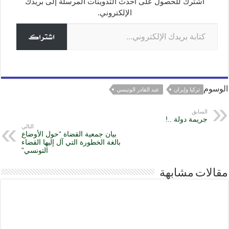
g
m
p
o
اشترك للحصول على أحدث التدوينات المرسلة إلى بريدك
o
p
er
الإلكتروني.
كتابة بريدك الإلكتروني...
k
اشتراك
الوسوم
تركيا وإيران
عبد القادر الونيسي
السابق
جريمة دولة ..!
التالي
بيان جمعية القضاة “حول الأوضاع
بالغة الخطورة التي آل إليها القضاء
التونسي”
مقالات مشابهة