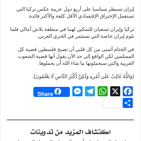
إيران تسيطر سياسيا على أربع دول عربية عكس تركيا التي
تستعمل الإختراق الإقتصادي الأقل كلفة والأكثر فائدة.
تركيا وإيران تسعيان للتمكين لهما في منطقة بلاش أمالي فلما
نلوم إيران خاصة التي تستثمر في الخزي العربي.
في الختام أتمنى من كل قلبي أن تصبح فلسطين قضية كل
المسلمين لكن الواقع إلى حد الآن يقول أنها قضية الشعوب
العربية والتي سيحملونها ما شاء الله أن يحملوها.
{وَاللَّهُ غَالِبٌ عَلَى أَمْرِهِ وَلَكِنَّ أَكْثَرَ النَّاسِ لَا يَعْلَمُونَ}.
M
T
W
X
F
Share
e
el
h
a
S
ss
e
at
c
h
e
gr
s
e
ar
اكتشاف المزيد من تدوينات
n
a
A
b
e