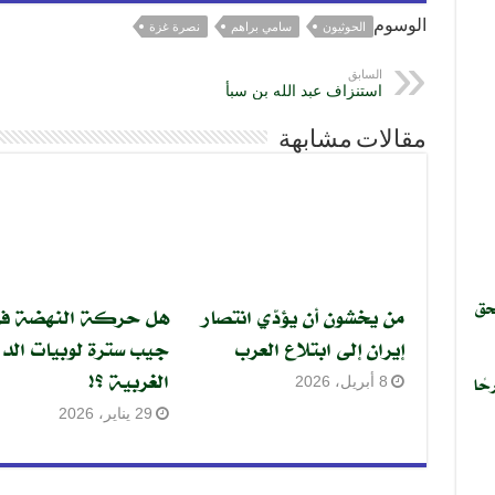
الوسوم
الحوثيون
سامي براهم
نصرة غزة
السابق
استنزاف عبد الله بن سبأ
مقالات مشابهة
حق
من يخشون أن يؤدّي انتصار
هل حركة النهضة ف
إيران إلى ابتلاع العرب
جيب سترة لوبيات الدو
الغربية ؟!
حًا
8 أبريل، 2026
29 يناير، 2026