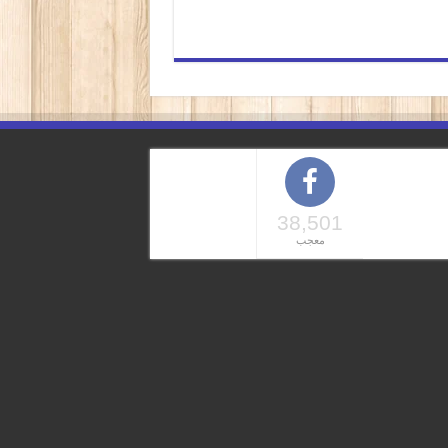
38,501
معجب