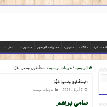
نات ساخرة
مقالات
مدونون
محتويات الوسوم
منشورات
اتصل بنا
الرئيسية
/
تدوينات تونسية
/
المخلّطون ونصرة غزّة
المخلّطون ونصرة غزّة
7 أبريل، 2024
تدوينات تونسية
سامي براهم