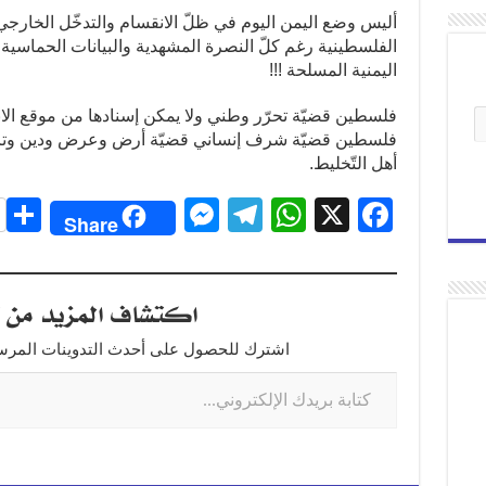
أليس وضع اليمن اليوم في ظلّ الانقسام والتدخّل الخارجي
الفلسطينية رغم كلّ النصرة المشهدية والبيانات الحماسية
اليمنية المسلحة !!!
فلسطين قضيّة تحرّر وطني ولا يمكن إسنادها من موقع ال
فلسطين قضيّة شرف إنساني قضيّة أرض وعرض ودين وتاريخ
أهل التّخليط.
S
M
T
W
X
F
Share
h
e
el
h
a
r
ss
e
at
c
اكتشاف المزيد من ت
e
e
gr
s
e
n
a
A
b
اشترك للحصول على أحدث التدوينات المرسلة
g
m
p
o
er
p
o
k