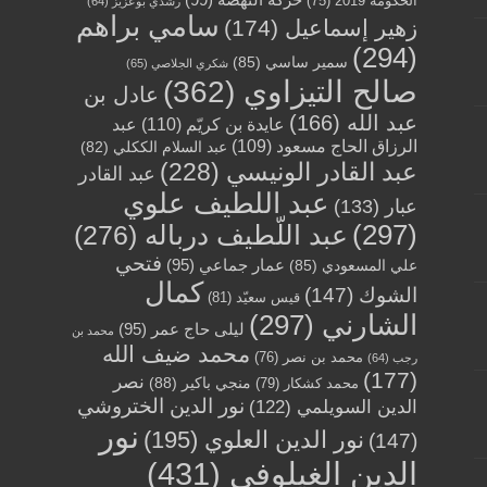
الحكومة 2019
(75)
رشدي بوعزيز
(64)
سامي براهم
زهير إسماعيل
(174)
(294)
سمير ساسي
(85)
شكري الجلاصي
(65)
صالح التيزاوي
(362)
عادل بن
عبد الله
(166)
عايدة بن كريّم
(110)
عبد
الرزاق الحاج مسعود
(109)
عبد السلام الككلي
(82)
عبد القادر الونيسي
(228)
عبد القادر
عبد اللطيف علوي
عبار
(133)
(297)
عبد اللّطيف درباله
(276)
فتحي
عمار جماعي
(95)
علي المسعودي
(85)
كمال
الشوك
(147)
قيس سعيّد
(81)
الشارني
(297)
ليلى حاج عمر
(95)
محمد بن
محمد ضيف الله
محمد بن نصر
(76)
رجب
(64)
(177)
نصر
منجي باكير
(88)
محمد كشكار
(79)
نور الدين الختروشي
الدين السويلمي
(122)
نور
نور الدين العلوي
(195)
(147)
الدين الغيلوفي
(431)