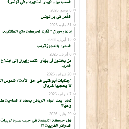
السبب وراء انهيار الكهرباء في تونس؟
6 يونيو، 2026
الڨُعر في بر تونس
31 مايو، 2026
إدغار موران * قارئا لحركة ماي الطلابية
19 أبريل، 2026
البحر، والعجوز ترمب
8 أبريل، 2026
من يخشون أن يؤدّي انتصار إيران إلى ابتلاع
العرب
20 فبراير، 2026
“جنايات أبو ظبي في حق الأمة”: شموس ال
لا يحجبها غربال
7 فبراير، 2026
لماذا يعد اتهام الرياض بمعاداة السامية طر
واهيًا؟
29 يناير، 2026
هل حركة النهضة في جيب سترة لوبيات
الدوائر الغربية ؟!