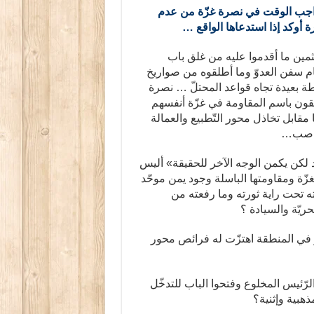
 واجب الوقت في نصرة غزّة من عدم
ة أوكد إذا استدعاها الواقع …
مين ما أقدموا عليه من غلق باب
م سفن العدوّ وما أطلقوه من صواريخ
ة بعيدة تجاه قواعد المحتلّ … نصرة
ّاطقون باسم المقاومة في غزّة أنفسهم
ا مقابل تخاذل محور التّطبيع والعمالة
غاصب…
لكن يكمن الوجه الآخر للحقيقة» أليس
غزّة ومقاومتها الباسلة وجود يمن موحّد
ته تحت راية ثورته وما رفعته من
ريّة والسيادة ؟
 في المنطقة اهتزّت له فرائص محور
لرّئيس المخلوع وفتحوا الباب للتدخّل
ذهبية وإثنية؟