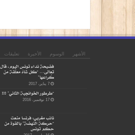
الأشهر
الوسوم
الأخيرة
تعليقات
فضيحة نداء تونس اليوم، قال
تعالى… “كل شاهْ معلّقة من
كْراعها”
7 يناير، 2017
“طرطور الخوانجية الثاني” !!!
17 نوفمبر، 2016
نائب مغربي: فرنسا منعت
“حركة النهضة” بالقوة من
حكم تونس