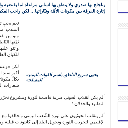
يتلجلج بها صدري ولا ينطق بها لساني مراعاة لما يقتضيه
إثارة الفرقة بين مكونات الأمّة وتيّاراتها… لكن واجب الفكر
نعم يجب تث
المندب أما
ولو من نقط
ثمّنها الن
وأثنوا عليه
للكيان ال
لكن «وعند 
أكبر سند ل
يحيى سريع الناطق باسم الڤوات اليمنية
بكلّ مكونا
المسلحة
شعارات الح
ألم يكن انقلاب الحوثي ضربة قاصمة لثورة ومشروع تحرّر
التطبيع والخذلان؟
ألم ينقلب الحوثيون على ثورة الشّعب اليمني وتحالفوا مع ا
الإقليمي لتخريب الثورة وتحويل البلد إلى كانتونات قبلية وم