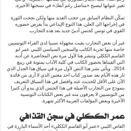
تغير عنوانها ليصبح «مناضل رغم أنفك» في نسختها الأخيرة.
تمكّن النظام السابق من حجب العديد منها ولكن نجحت الثورة
في إخراجها الى العلن. هذا النوع الإبداعي بدأ يفرض حضوره
القوي في تونس كجنس أدبيّ جديد بعد هذه التجارب.
غير أن بعض التجارب بقيت مجهولة نسبيا لدى القراء التونسيين
خاصة منها تجربة الكاتب والسجين السياسي الليبي عمر ابو
القاسم الككلي وننشر هنا لأول مرة نص المحاضرة عن أدبه
التي ألقيناها بحضور الكاتب في كلية الآداب بمنوبة في ربيع
2014.. ويأتي نشر هذا النص لأول مرة في سياق هذا الجدل الذي
ثار هذه الأيام بعد صدور كتاب احد مغنين الذي لا أرى من فائدة
الآن على الأقل للحديث عنه وافضل في هذا السياق التعريف
بنموذج من التجارب الأصيلة في هذا الجنس الذي يبدو أن كثيرا
من التونسيين لا يعرفون منه غير بعض الكتابات التونسية
الأخيرة وبعض المؤلفات العربية الأكثر شهرة.
عمر الككلي في سجن القذافي
القاص الليبي «عمر أبو القاسم الككلي» أحد الأسماء البارزة في