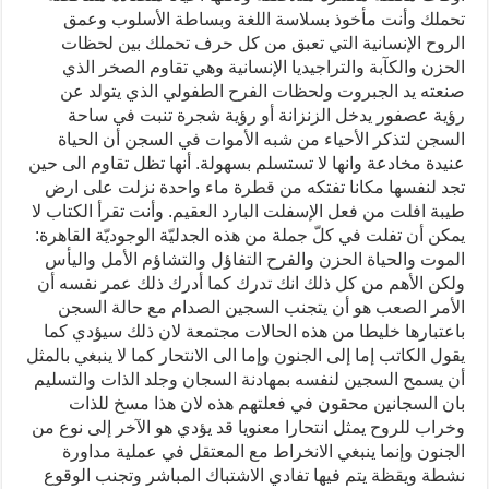
تحملك وأنت مأخوذ بسلاسة اللغة وبساطة الأسلوب وعمق
الروح الإنسانية التي تعبق من كل حرف تحملك بين لحظات
الحزن والكآبة والتراجيديا الإنسانية وهي تقاوم الصخر الذي
صنعته يد الجبروت ولحظات الفرح الطفولي الذي يتولد عن
رؤية عصفور يدخل الزنزانة أو رؤية شجرة تنبت في ساحة
السجن لتذكر الأحياء من شبه الأموات في السجن أن الحياة
عنيدة مخادعة وانها لا تستسلم بسهولة. أنها تظل تقاوم الى حين
تجد لنفسها مكانا تفتكه من قطرة ماء واحدة نزلت على ارض
طيبة افلت من فعل الإسفلت البارد العقيم. وأنت تقرأ الكتاب لا
يمكن أن تفلت في كلّ جملة من هذه الجدليّة الوجوديّة القاهرة:
الموت والحياة الحزن والفرح التفاؤل والتشاؤم الأمل واليأس
ولكن الأهم من كل ذلك انك تدرك كما أدرك ذلك عمر نفسه أن
الأمر الصعب هو أن يتجنب السجين الصدام مع حالة السجن
باعتبارها خليطا من هذه الحالات مجتمعة لان ذلك سيؤدي كما
يقول الكاتب إما إلى الجنون وإما الى الانتحار كما لا ينبغي بالمثل
أن يسمح السجين لنفسه بمهادنة السجان وجلد الذات والتسليم
بان السجانين محقون في فعلتهم هذه لان هذا مسخ للذات
وخراب للروح يمثل انتحارا معنويا قد يؤدي هو الآخر إلى نوع من
الجنون وإنما ينبغي الانخراط مع المعتقل في عملية مداورة
نشطة ويقظة يتم فيها تفادي الاشتباك المباشر وتجنب الوقوع