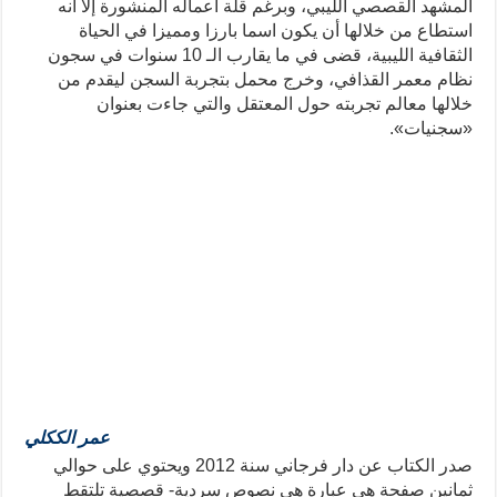
المشهد القصصي الليبي، وبرغم قلة أعماله المنشورة إلا أنه
استطاع من خلالها أن يكون اسما بارزا ومميزا في الحياة
الثقافية الليبية، قضى في ما يقارب الـ 10 سنوات في سجون
نظام معمر القذافي، وخرج محمل بتجربة السجن ليقدم من
خلالها معالم تجربته حول المعتقل والتي جاءت بعنوان
«سجنيات».
عمر الككلي
صدر الكتاب عن دار فرجاني سنة 2012 ويحتوي على حوالي
ثمانين صفحة هي عبارة هي نصوص سردية- قصصية تلتقط