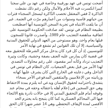
أضحت تونس في عهد بورقيبة وخاصة في عهد بن علي سجنا
كبيرا انكسرت فيه الأحلام والآمال ولكن رغم ذلك نشطت
الذاكرة 2 ففي المعتقل تخصب الذّاكرة ليسجل السجناء فترات
من حياتهم قاسية وسنوات من أعمارهم مرّت في العتمة.. غير
أن ما يلفت الانتباه في تجربة السجن التونسية أنها اصطبغت
بطبيعة النظام في تونس. لقد صادقت الحكومة التونسية على
اتفاقية مناهضة التعذيب عام 1989، وأصدرت قانونا للسجون
قبلها بعام واحد، وهو مستوحى من العهد الدولي للحقوق المدنية
والسياسية، إلا أن تلك القوانين لم تشفع في نهاية الأمر
للتونسيين. إذ أن كل فرد كان يدخل مركز الشرطة للتحقيق معه
في قضية كان يمارس عليه العنف بصفة وحشية، وكانت وتيرة
التعذيب تزداد وكأنه أمر مقصود، على رغم محاولات التصدي
لهذا الأمر من قبل بعض الجمعيات. كان النظام في تونس في
الداخل وفي دعايته في الخارج التي كان يشرف عليها كهانه
وزبانيته من الإعلاميين والمثقفين المدفوعي الأجر بسخاء
يتشدق باحترامه لحقوق الإنسان ويدعي انه يلتزم بمدة الاحتفاظ
وهي حق السجين في إعلام أهله باعتقاله وحقه في محام عند
وقوفه أمام قلم التحقيق المدني إلا في حالات نادرة يقع الالتجاء
فيها الى المحاكم العسكرية كما كان يتبجح بانه يحترم الحد
الأقصى لمدة الإيقاف التحفظي وهي 14 عشر شهرا كان الحق