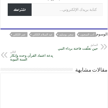
er
p
o
كتابة بريدك الإلكتروني...
k
اشتراك
الوسوم
أدب السجون
سجن بوسليم
عبد السلام الككلي
عمر الككلي
السابق
حين تعلّقت فاختة برداء النبي
التالي
بِدعة اعتماد القرآن وحده وإنكار
السنة النبوية
مقالات مشابهة