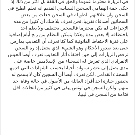
في الزيارة محترما عموما والحق في القفة بل اكثر من ذلك إذ
حكى حمة الهمامي السجين السياسي القديم انه تعلم الطبخ في
السجن وان علاقتهم الطويلة في السجن جعلت من بعض
السجانين أصدقاء تقريبا. نحن نعرف بلا شك أن كثيرا من هذه
الإجراءات لم يكن محترما فالسجين يختطف ولا يعلم احد
باختطافه إلا بعض مدة وهكذا يتمكن النظام من ربح أيام إضافية
على فترة الاحتفاظ القانونية كما كنا نعرف أن التعذيب يمارس
حتى بعد صدور الأحكام وهو الشيء الذي يجعل إدارة السجن
ترفض الزيارات إلى حين اختفاء آثار التعذيب نعرف أيضا الحبس
الانفرادي الذي تعرض له السجناء من الإسلاميين خاصة على
مدى يصل إلى عشر سنوات أحيانا بحسب الشهادات التي قدمها
السجناء القدامى. لكن نعرف أيضا أن السجين كان لا يسمح له
بحضور جنازة احد أفراد العائلة من الأصول في حالة وفاة احد
منهم. ولكن السجن في تونس يبقى في كثير من الحالات اقل
قتامة من السجن في ليبيا.