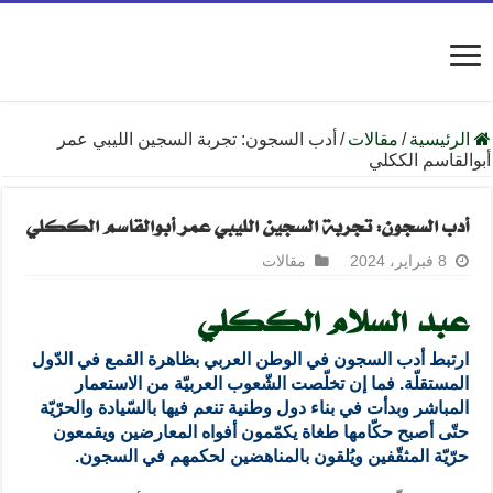
الرئيسية
/
مقالات
/
أدب السجون: تجربة السجين الليبي عمر
أبوالقاسم الككلي
أدب السجون: تجربة السجين الليبي عمر أبوالقاسم الككلي
8 فبراير، 2024
مقالات
عبد السلام الككلي
ارتبط أدب السجون في الوطن العربي بظاهرة القمع في الدّول
المستقلّة. فما إن تخلّصت الشّعوب العربيّة من الاستعمار
المباشر وبدأت في بناء دول وطنية تنعم فيها بالسّيادة والحرّيّة
حتّى أصبح حكّامها طغاة يكمّمون أفواه المعارضين ويقمعون
حرّيّة المثقّفين ويُلقون بالمناهضين لحكمهم في السجون.