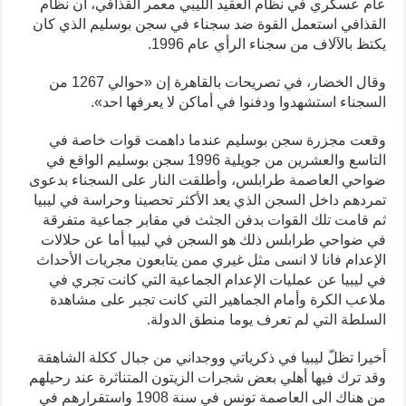
عام عسكري في نظام العقيد الليبي معمر القذافي، أن نظام
القذافي استعمل القوة ضد سجناء في سجن بوسليم الذي كان
يكتظ بالآلاف من سجناء الرأي عام 1996.
وقال الخضار، في تصريحات بالقاهرة إن «حوالي 1267 من
السجناء استشهدوا ودفنوا في أماكن لا يعرفها احد».
وقعت مجزرة سجن بوسليم عندما داهمت قوات خاصة في
التاسع والعشرين من جويلية 1996 سجن بوسليم الواقع في
ضواحي العاصمة طرابلس، وأطلقت النار على السجناء بدعوى
تمردهم داخل السجن الذي يعد الأكثر تحصينا وحراسة في ليبيا
ثم قامت تلك القوات بدفن الجثث في مقابر جماعية متفرقة
في ضواحي طرابلس ذلك هو السجن في ليبيا أما عن حلالات
الإعدام فانا لا انسى مثل غيري ممن يتابعون مجريات الأحداث
في ليبيا عن عمليات الإعدام الجماعية التي كانت تجري في
ملاعب الكرة وأمام الجماهير التي كانت تجبر على مشاهدة
السلطة التي لم تعرف يوما منطق الدولة.
أخيرا تظلّ ليبيا في ذكرياتي ووجداني من جبال ككلة الشاهقة
وقد ترك فيها أهلي بعض شجرات الزيتون المتناثرة عند رحيلهم
من هناك الى العاصمة تونس في سنة 1908 واستقرارهم في