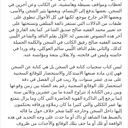
لحظات ومواقف بسيطة وهامشية، عن الكاتب وعن آخرين في
السجن، بعضها يدفع إلى الإبتسام، وبعضها يثير الشجن والأسى،
وبعضها الآخر جارح موجع، لكنها في كل الأحوال تنطوي على
طبقات من الدلالات التي تستفز ذائقة المتلقي وتستحثها على
حد تعبير محمد الفقيه صالح صديق الشاعر. كما يجد القارئ في
أخر هذه النصوص تقديمين له: الأوّل بقلم الناقد والشاعر اللّيبي
محمد الفقيه صالح رفيق الكاتب في السجن والكلمة الجميلة
كذلك، والثاني بقلم الناقد اللّيبي سالم العوكلي، وقد وردا في
خاتمته وليس في فاتحته، ولا يقلان متعة ومؤانسة عنه.
ليس كتاب سجنيات كتابة في السجن بل هي كتابة عن السجن
فهي إذن مادة صنعها الاستذكار والاستحضار للوقائع السجنية
على مدى عشر سنوات. ولا ريب في أن الفضل في دقة
استحضار تلك الوقائع السجنية رغم بعد الصلة بين زمن وقوعها
وبين زمن الكتابة إذ تتراوح المدة ما بين عشرين وثلاثين سنة
إنما يرجع إلى الذاكرة القوية الحاضرة التي كان وما يزال يتمتع
بها عمر الككلي والتي كثيرا ما كان زملاؤه ورفاقه يحتكمون
إليها داخل السجن وخارجه كلما شجر خلاف حول ما قاله
بالضبط هذا الشاهد أو ذاك أو ما حدث على وجه التحديد في هذه
الواقعة أو تلك أو ما حف بتلك الوقائع والأحداث من ظروف