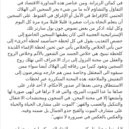
في كمائن الزنزانة. ومن عناصر هذه المداورة الاقتصاد في
التفاؤل والتشاؤم لأنه ما من شيء يجر السجين الى الهلاك
الحتمي كالإفراط في الأمل أو الإغراق في القنوط. على السجين
أن يتعلم النجاة بذرات صغيرة: قليلا قليلا مرة مرة كل اليوم
وكل ليلة. اذكر من بعض نصوص جون بول سارتر تلك
الإستراتيجية العجيبة التي كان يطبقها السجين الخاضع إلى
حصص التعذيب يقول في كل لحظة «سأصمد لحظة أخرى» إلى
حين يأتي الخلاص والخلاص يأتي حين تحين لحظة الإغماء اللذيذة
كلحظة تبنيج. هي خلاص الجسد من الشعور بالألم وخلاص الروح
والعقل من محنة النزول إلى درك الاعتراف التي تهلك روح
السجين وتقود كثيرا من رفاقه إلى الهلاك أيضا سواء ممن
سبقوه الى المعتقل وخاصة ممن هم خارجه ويتعرضون إلى
التفتيش والملاحقة. هذه المحنة المتكررة عبر لحظات
الاستنطاق وحتى بعدها اثر صدور الأحكام، لا أحد قادر على
صدّها ما عدا الموت المريح، والتي قد لا تراها في أبهى صورة لها
وأبشعها إلا في محنة المحن، في السجون ومحتشدات الاعتقال
والتنكيل والغصب والقهر: “الموت على مشارف الحياة والحياة
على مشارف الموت والقبح حذو الجمال بل ضمنه وفيه،
والعكس بالعكس في صيرورة لا تنتهي”.
لا استطيع هنا مثل كثيرين من النقاد الذين كتبوا عن سجنيات