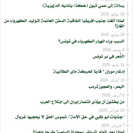
رسالة إلى عمي تبون (هكذا يناديه الدزيرية)
30 يوليو، 2026
لماذا ألغت جنوب أفريقيا اتفاقية السفن العائمة لتوليد الكهرباء من
الغاز؟
28 يوليو، 2026
السبب وراء انهيار الكهرباء في تونس؟
6 يونيو، 2026
الڨُعر في بر تونس
31 مايو، 2026
إدغار موران * قارئا لحركة ماي الطلابية
19 أبريل، 2026
البحر، والعجوز ترمب
8 أبريل، 2026
من يخشون أن يؤدّي انتصار إيران إلى ابتلاع العرب
20 فبراير، 2026
“جنايات أبو ظبي في حق الأمة”: شموس الحق لا يحجبها غربال
7 فبراير، 2026
لماذا يعد اتهام الرياض بمعاداة السامية طرحًا واهيًا؟