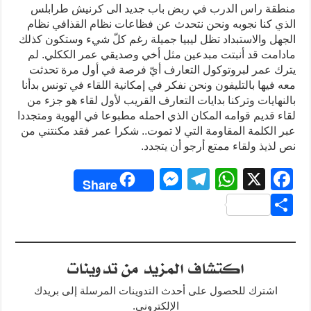
منطقة راس الدرب في ربض باب جديد الى كرنيش طرابلس
الذي كنا نجوبه ونحن نتحدث عن فظاعات نظام القذافي نظام
الجهل والاستبداد تظل ليبيا جميلة رغم كلّ شيء وستكون كذلك
مادامت قد أنبتت مبدعين مثل أخي وصديقي عمر الككلي. لم
يترك عمر لبروتوكول التعارف أيّ فرصة في أول مرة تحدثت
معه فيها بالتليفون ونحن نفكر في إمكانية اللقاء في تونس بدأنا
بالنهايات وتركنا بدايات التعارف القريب لأول لقاء هو جزء من
لقاء قديم قوامه المكان الذي احمله مطبوعا في الهوية ومتجددا
عبر الكلمة المقاومة التي لا تموت.. شكرا عمر فقد مكنتني من
نص لذيذ ولقاء ممتع أرجو أن يتجدد.
M
T
W
X
F
Share
e
el
h
a
S
ss
e
at
c
h
e
gr
s
e
ar
اكتشاف المزيد من تدوينات
n
a
A
b
e
g
m
p
o
اشترك للحصول على أحدث التدوينات المرسلة إلى بريدك
الإلكتروني.