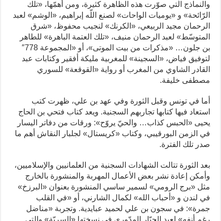
والنماذج الّتي صوّرت هذه الظاهرة كثيرة، ومن أهمّها، «تلك
الرّائحة» و «يوميات الواحات» لصنع اللّه إبراهيم، «الوشم» لعبد
الرحمان مجيد الربيعي، «الكرنك» لنجيب محفوظ، «شرق
المتوسّط» لعبد الرحمان منيف، «تلك العتمة الباهرة» للطاهر
بن جلون… «مذكرات من بيت الموتى»، أو «المجموعة 778″
لتوفيق فياض، «السجينة» للمغربية مليكة أفقير وكتابات عبد
القادر الشاوي من المغرب أو رواية «القوقعة» للسوري
مصطفى خليفة.
أما في تونس وقبل الثورة وفي عهد بن علي، ظهرت كتب
استعاد فيها كتابها تجاربهم السجنية. ويعد كتاب فتحي بن الحاج
يحيى «الحبس كذاب… والحيّ يروّح»: ورقات من دفاتر اليسار
في الزمن البورقيبي، وكتاب «كريستال» لجلبار النقاش أهم ما
صدر تلك الفترة.
بعد الثورة تتالت الشهادات السجنية من العلمانيين والإسلاميين،
وأمكن إعادة نشر بعض الأعمال المهربة والمنشورة بالخارج
مثل «برج الرومي» لسمير ساسي المنشورة بعنوان «البرزخ»
في لندن و «أحباب الله» لكمال الشارني، أو «في القلب
جمرة»: في سجون بن علي لحميد عبايدية. وتجربة «مناضل
رغم أنفه» لعبد الجبّار المدّوري في نسختها «السريّة» والتي