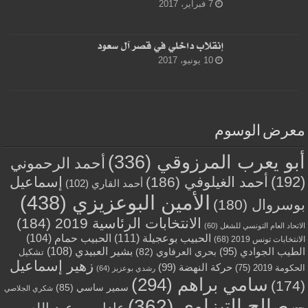
7 فبراير، 2017
إنقلاب داخلي في قصر آل سعود
10 يونيو، 2017
معرض الوسوم
أبو يعرب المرزوقي
(336)
أحمد الرحموني
(192)
أحمد الغيلوفي
(186)
إسماعيل
أحمد القاري
(102)
الأمين البوعزيزي
(438)
بوسروال
(180)
الانتخابات الرئاسية 2019
(184)
الاتحاد العام التونسي للشغل
(60)
الحبيب بوعجيلة
(111)
الحبيب حمام
(104)
الانتخابات تونس 2019
(68)
بشير العبيدي
(108)
الطيب الجوادي
(95)
بحري العرفاوي
(82)
تشكيل
زهير إسماعيل
حركة النهضة
(99)
الحكومة 2019
(75)
رشدي بوعزيز
(64)
سامي براهم
(294)
(174)
سمير ساسي
(85)
شكري الجلاصي
صالح التيزاوي
(362)
عادل بن عبد الله