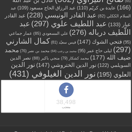
(65)
(166)
عايدة بن كريّم
(110)
عبد الرزاق الحاج مسعود
(109)
عبد
عبد القادر الونيسي
(228)
عبد القادر
السلام الككلي
(82)
عبد اللطيف علوي
(297)
عبد
عبار
(133)
اللّطيف درباله
(276)
عمار جماعي
علي المسعودي
(85)
كمال الشارني
فتحي الشوك
(147)
(95)
قيس سعيّد
(81)
(297)
محمد
ليلى حاج عمر
(95)
محمد بن نصر
(76)
محمد بن رجب
(64)
ضيف الله
(177)
نصر الدين
منجي باكير
(88)
محمد كشكار
(79)
نور الدين
نور الدين الختروشي
(147)
السويلمي
(122)
نور الدين الغيلوفي
(431)
العلوي
(195)
38,498
معجب