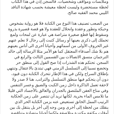
وملابسات ومواقف وشخصيات. فالسجن إذن في هذا الكتاب
لحظة مستحضرة وليست لحظة معيشة بحسب شهادة الناقد
الليبي محمد الفقيه صالح.
من الصعب تصنيف هذا النوع من الكتابة فلا هو رواية بشخوص
وحبكة وتطور وعقدة وانحلال للعقدة ولا هو قصة قصيرة بذروة
وسقوط إنها قطع صغيرة متراصة هي عبارة عن لمحات ولمع
تحملك إلى ذكرى بعينها أو رسائل كتبت إلى رجال لا نعلم عنهم
غير الحروف الأولى من أسمائهم وأحيانا أخرى الى أناس بعينهم
هم بلا شك أصدقاء المعتقل كما هو الأمر مثلا الرسالة إلى خالد
الترجمان منسق الاتصالات بين القسمين الثالث والرابع في
السجن. تحتكم هذه الشذرات إذا صح القول إلى منطق حر
وتخضع نسبيا إلى التسلسل الزمني فهي تبتدئ بالاعتقال وتنتهي
بإطلاق السراح ولكن في هذا الإطار تتحرك الكتابة دون قيود،
دون أن يتحكم فيها منطق التسلسل والتراتب. هنا لا صدر ولا
لاحقة تعمل الذاكرة داخل زمن الكبت والضيق وعسر التنفس
وفي مناخ العفن الملتصق بالجدران والعالق بالأجساد التي قليلا
ما تلامس الماء بحرية. لكأنها تريد أن تنتصر على زمن الحكاية
الرتيب الممل الخانق تستعيض عنه بزمن الكتابة الحر الذي
ينقلك من لحظة إلى أخرى ومن وجه إلى أخر بل ينتقل بك بين
أوقات مكثفة مكتنزة متلاصقة ولكنها أحيانا متضادة متناقضة