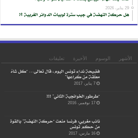
29 يناير، 2026
هل حركة النهضة في جيب سترة لوبيات الدوائر الغربية ؟!
الأشهر
الوسوم
الأخيرة
تعليقات
فضيحة نداء تونس اليوم، قال تعالى… “كل شاهْ
معلّقة من كْراعها”
7 يناير، 2017
“طرطور الخوانجية الثاني” !!!
17 نوفمبر، 2016
نائب مغربي: فرنسا منعت “حركة النهضة” بالقوة
من حكم تونس
16 مارس، 2017