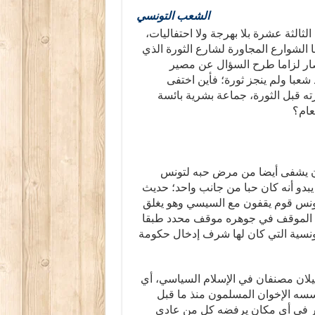
الشعب التونسي
لثالثة عشرة بلا بهرجة ولا احتفاليات،
الشوارع المجاورة لشارع الثورة الذي
صار لزاما طرح السؤال عن مصير
شعبا ولم ينجز ثورة؛ فأين اختفى
ه قبل الثورة، جماعة بشرية بائسة
عام؟
أن يشفى أيضا من مرض حبه لتونس
بدو أنه كان حبا من جانب واحد؛ حديث
 تونس قوم يقفون مع السيسي وهو يغلق
ذا الموقف في جوهره موقف محدد طبقا
ونسية التي كان لها شرف إدخال حكومة
لان مصنفان في الإسلام السياسي، أي
سه الإخوان المسلمون منذ ما قبل
يار في أي مكان يرفضه كل من عادى