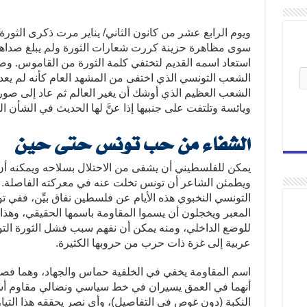
ويوم الرابع عشر من كانون الثاني/ يناير مرت ذكرى الثورة ا
سوى مظاهرة حزينة كررت شعارات الثورة ولم يبلغ صداها 
استعاد اسمه القديم لتختفي كلمة الثورة من القاموس. و
الشعب التونسي الذي اختفى من المشهد العام كأنه لم يعد 
الشعب العظيم الذي أوشك أن يغير العالم ثم عاد إلى صورت
ويائسة وتلتفت على جنبيها إذا عنَّ لها الحديث في الشأن ال
الشفاء من حب تونس حتى حين
يمكن للفلسطيني أن يشفى من الاحتلال بسلاحه ويمكنه 
ويطمئن الشاعر أن تونس تخلت عنه في معركته الفاصلة. ي
التونسي النخبوي هذه الأيام عن فلسطين نفاق بيِّن، ففي
المعبر ويخجلون أن يسموا المقاومة باسمها الحقيقي، وه
للوضع الداخلي، ومنه يمكن أن نفهم سبب فشل الثورة الت
عربية إلى غزة ذات حرب من حروبها الكثيرة.
اسم المقاومة يخفي في الخلفية حماس والجهاد، وهما فصي
أنهما في العمق يسيران في خط سياسي ونضالي مقاوم أس
النكبة (دون غوص في التفاصيل)، وأي نصر يحققه هذا الت