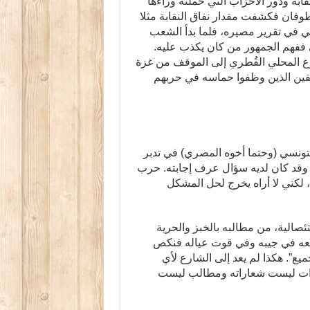
ابة ودور الأحزاب التي حملته وراءها
وفان فكشفت مقدار نفاق النقابة مثلا
ي في تقرير مصيره، فلما بدأ الشعب
 ففهم الجمهور من كان يكذب عليه.
وع المحلي القُطري إلى الموقف من غزة
افقين الذين وظفوا حماسه في حربهم
تونسي (وحتما أخوه المصري) في تدبر
وقد كان لديه سؤال عرف إجابته. حرب
 لكني لا أراه يخرج لحل المشكل
صالية، من مطالبه بالخبز والحرية
يضعه في جيبه وفي قوت عياله فنكص
يع”. هكذا لم يعد إلى الشارع لأي
ات ليست شعاراته ومطالب ليست