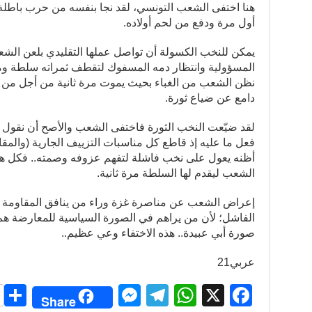
هنا اختفى الشعب التونسي، لقد نجا بنفسه من حرب باط
أول مرة ودفع من لحم أولاده.
يمكن للنخب الكسولة أن تواصل عملها التقليدي بلعن الش
نظن الشعب من الغباء بحيث يموت مرة ثانية من أجل من 
دامع عن ضياع ثورة.
لقد ضيّعت النخب الثورة فاختفى الشعب والأصح أن نقول ر
فعل ما عليه إذ قاطع كل مناسبات التزييف الجارية (والمق
أظنه يعول على نخب فاشلة لتفهم عزوفه وصمته.. فكل هم
الشعب ليقدم لها السلطة مرة ثانية.
إعراض الشعب عن مناصرة غزة وراء من ينافق المقاومة 
الفاشل؛ لأن من يراهم في الصورة السياسية للمعارضة ه
صورة أبي عبيدة.. هذه الاختفاء وعي عظيم..
عربي21
S
M
T
W
X
F
Share