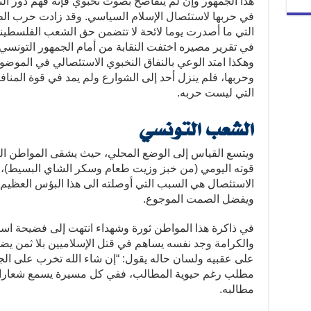
هذا الجمهور وإن لم يتفاصح بصوت نخبوي فإنه فهم دور النق
في حربها لاستئصال الإسلام السياسي. وقد زادت حرب الط
التي ما أصدرت يوما لائحة لا تتضمن حق الشعب الفلسطين
في تقرير مصيره اختفت النقابة من أمام الجمهور التونسي
وهكذا امتد الوعي بالنفاق النخبوي الاستئصالي في الموض
وحربها، فلم ينزل أحد إلى الشوارع ولم يمد في قوة المن
التي ليست حربه.
الشعب التونسي
ويتسع القياس إلى الوضع المحلي، حيث يشقى المواطن ال
قوته اليومي (من خبز وزيت طعام وسكر الشاي البسيط)، 
الاستئصال هي السبب التي أوصلته الى هذا البؤس العظيم،
ويفضل الصمت الموجوع.
في ذاكرة هذا المواطن ثورة وشهداء انتهت إلى فضيحة استئ
والكرامة وجد نفسه يساهم في قتل الإسلاميين بلا ثمن 
على عقبيه ولسان حاله يقول: “إن شاء الله تخرب على الجم
مطلب رغم حيوية المطالب، ففي كل مسيرة يسمع شعار
مطالبه.