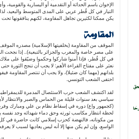
الإخوان باسم الحداثة أو التقدمية أو اليسارية والقومية
التيار في كل قُطر عربي على المدى المتوسط والبعيد، لذ
يكن ممكنا لكثيرين تجاهل المقاومة، لكنهم ينافقونها تحت
المقاومة
الموقف من المقاومة (بخلفيتها الإسلامية) مصدره الموق
على مصر خاصة والمغرب والجزائر بالتبعية).. إذا نجحت الد
في كل قُطر، فإذا أمنوا شاركوا وحكموا وضيّقوا على ملاك
نعثر على مفتاح القراءة الأهم: لا يجب أن تنجح الثورة حتى ل
بلدانهم (مهما كان ضئيلا)، ولا يجب أن تنتصر المقاومة فيفوز
اختفى الشعب التونسي.
حق
لقد اكتشف الشعب حرب الاستئصال المدمرة للديمقراطي
سياسي بعد سنوات قليلة من الحماس والصبر والانتظار لأ
(كجمهور واع) دوره في إسقاط نظام بن علي ومبارك وفرض 
حًا
لحظة انتظار مكاسب ثورته وحق دماء شهدائه وجد نفسه
من مكوناته، فالنهضة كحزب إسلامي كانت حاضرة في كل
الواسع، وإن لم يكن منها إلا أنه ليس يعاديها لسبب لا يعرفه