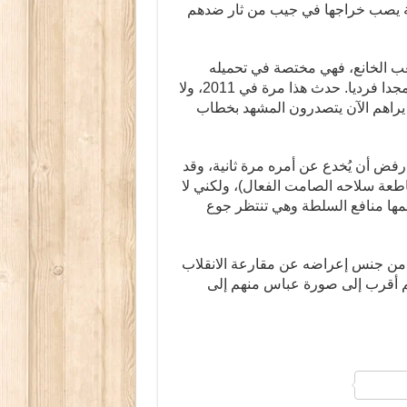
لة يصب خراجها في جيب من ثار ضدهم
عب الخانع، فهي مختصة في تحميله
المسؤولية وانتظار دمه المسفوك لتقطف ثمراته سلطة ومجدا فرديا. حدث هذا مرة في 2011، ولا
يراهم الآن يتصدرون المشهد بخطاب
فض أن يُخدع عن أمره مرة ثانية، وقد
اطعة سلاحه الصامت الفعال)، ولكني لا
ها منافع السلطة وهي تنتظر جوع
من جنس إعراضه عن مقارعة الانقلاب
م أقرب إلى صورة عباس منهم إلى