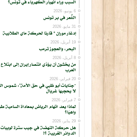
السبب وراء انهيار الكهرباء في تونس؟
6 يونيو، 2026
الڨُعر في بر تونس
31 مايو، 2026
إدغار موران * قارئا لحركة ماي الطلابية
19 أبريل، 2026
البحر، والعجوز ترمب
8 أبريل، 2026
من يخشون أن يؤدّي انتصار إيران إلى ابتلاع
العرب
20 فبراير، 2026
“جنايات أبو ظبي في حق الأمة”: شموس ال
لا يحجبها غربال
7 فبراير، 2026
لماذا يعد اتهام الرياض بمعاداة السامية طر
واهيًا؟
29 يناير، 2026
هل حركة النهضة في جيب سترة لوبيات
الدوائر الغربية ؟!