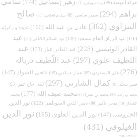
سامي
زهير إسماعيل
(174)
حركة النهضة
(99)
رشدي بوعزيز
(64)
صالح
براهم
(294)
سمير ساسي
(85)
شكري الجلاصي
(65)
التيزاوي
(362)
عادل بن عبد الله
(166)
عايدة بن كريّم
عبد
(110)
عبد الرزاق الحاج مسعود
(109)
عبد السلام الككلي
(82)
عبد
القادر الونيسي
(228)
عبد القادر عبار
(133)
اللطيف علوي
(297)
عبد اللّطيف درباله
(276)
فتحي الشوك
(147)
عمار جماعي
(95)
علي المسعودي
(85)
كمال الشارني
(297)
ليلى حاج عمر
(95)
قيس سعيّد
(81)
محمد ضيف الله
(177)
محمد
محمد بن نصر
(76)
محمد بن رجب
(64)
نور الدين
نصر الدين السويلمي
(122)
منجي باكير
(88)
كشكار
(79)
نور الدين
نور الدين العلوي
(195)
الختروشي
(147)
الغيلوفي
(431)
38,498