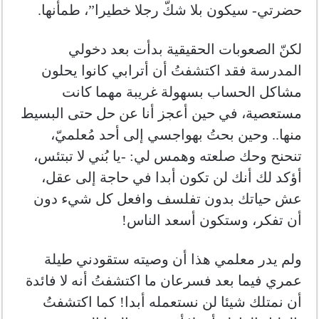
حضرتي- سيكون بلا شكّ رجلا خطيرا”، طمأنها.
لكنّ الصعوبات الحقيقية بدأت بعد دخولي
المدرسة فقد اكتشفتُ أن أترابي كانوا يحلون
مشاكل الحساب بسهولة غريبة مهما كانت
مستعصية، في حين أعجز أنا عن حل حتى البسيط
منها.. وحين بحتُ بهواجسي إلى أحد مُعلميّ،
تنحنح وحك صلعته وهمس لي: -يا بُني لا تبتئس،
أؤكد لك أنك لن تكون أبدا في حاجة إلى عقل،
عش حياتك بدون تفلسف وافعل كل شيء دون
أن تفكر، وستكون أسعد الناس!
ولم يدر معلمي هذا أن وصيته ستقودني طيلة
عمري فيما بعد فسرعان ما اكتشفتُ أنه لا فائدة
أن نمتلك شيئا لن نستعمله أبدا! كما اكتشفتُ