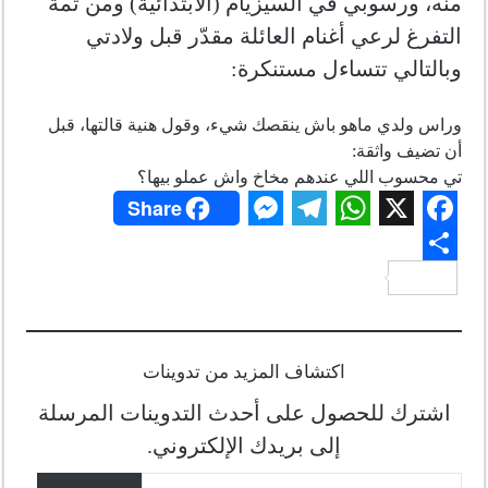
منه، ورسوبي في السيزيام (الابتدائية) ومن ثمة
التفرغ لرعي أغنام العائلة مقدّر قبل ولادتي
وبالتالي تتساءل مستنكرة:
وراس ولدي ماهو باش ينقصك شيء، وقول هنية قالتها، قبل
أن تضيف واثقة:
تي محسوب اللي عندهم مخاخ واش عملو بيها؟
Share
M
T
W
X
F
S
e
e
h
a
h
s
l
a
c
اكتشاف المزيد من تدوينات
a
s
e
t
e
اشترك للحصول على أحدث التدوينات المرسلة
r
إلى بريدك الإلكتروني.
e
g
s
b
كتابة