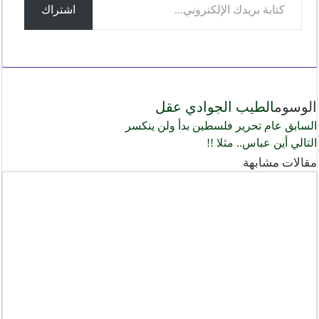
e
o
A
r
n
اشتراك
بريدك
الإلكتروني...
g
a
p
o
e
m
p
k
الوسوم
الطيب الجوادي
عقل
r
السابق
عام تحرير فلسطين بدأ ولن ينكسر
التالي
أين عباس.. مثلا !!
مقالات مشابهة