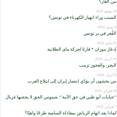
من الغاز؟
28 يوليو، 2026
السبب وراء انهيار الكهرباء في تونس؟
6 يونيو، 2026
الڨُعر في بر تونس
31 مايو، 2026
إدغار موران * قارئا لحركة ماي الطلابية
19 أبريل، 2026
البحر، والعجوز ترمب
8 أبريل، 2026
من يخشون أن يؤدّي انتصار إيران إلى ابتلاع العرب
20 فبراير، 2026
“جنايات أبو ظبي في حق الأمة”: شموس الحق لا يحجبها غربال
7 فبراير، 2026
لماذا يعد اتهام الرياض بمعاداة السامية طرحًا واهيًا؟