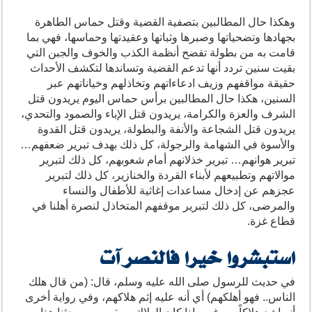
وهكذا حال المطالبين بتصفية القضية وقتل حماس الطاهرة
بجهادها وتضحياتها وصبرها وثباتها وعقيدتها وحماسها، فهي بما
قامت به من بطولة تفضح أنظمة الكذب والخوف والجبن التي
بقيت سنين تردد أنها تدعم القضية وتساندها لتكشف الأحداث
حقيقة مواقفهم وزيف ادعاءاتهم وتخاذلهم وخياناتهم عبر
السنين، هكذا حال المطالبين برأس حماس اليوم يريدون قتل
الشرف والعزة والكرامة، يريدون قتل الإباء والصمود والتحدي،
يريدون قتل الشجاعة والأنفة والبطولة، يريدون قتل القدوة
والأسوة في الشهامة والرجولة، كل ذلك بهدف تبرير ضعفهم…
تبرير هوانهم… تبرير خذلانهم أمام شعوبهم، كل ذلك لتبرير
موالاتهم وتطبيعهم لأبناء القردة والخنازير، كل ذلك لتبرير
عجزهم عن إدخال مساعدات إغاثية للأطفال والنساء
والمرضى، كل ذلك لتبرير موقفهم المتخاذل لنصرة أهلنا في
قطاع غزة.
استبشروا خيرا فالنصر آت
في حديث للرسول صلى الله عليه وسلم، قال: (من قال هلك
الناس.. فهو أهلكهم) أي أنه عليه إثم هلاكهم، وفي رواية أخرى