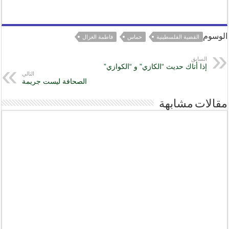
الوسوم
القضية الفلسطينية
حماس
فاطمة الغزال
السابق
إذا أتاك حديث “الكازي” و “الكوازي”
التالي
الصحافة ليست جريمة
مقالات مشابهة