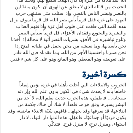
أنه اشد هلاكاً من غيره إذا كان الهلاك سيقع بهم، ويحثنا هذا
الحديث من قائله الذي لا ينطق عن الهوى أن نكون متفائلين
بالنصر ونبشر الناس بالنصر، وإذا سئلت متى ستنتهي حرب
اليهود على غزة فقل قريباً يأتي نصر الله، قل قريباً سوف تزال
هذه الغُمة التي طغت على قلوب أهل غزة وأذاقتهم العذاب
والتشريد والتجويع وفقدان الأعزاء، قل قريباً سيأتي النصر
وتلوح تباشيره في الأفق، بشريات النصر آتية لا محالة إذا أخذنا
نحن بأسبابها، وما نعيشه من محن يحمل في طياته المنح إذا
نحن صبرنا واحتسبنا الأجر من الله، وما فقدناه فإن الله قادر
على تعويضه وهو المعطي وهو المانع وهو على كل شيء قدير.
كسرة أخيرة
الحروب والابتلاءات التي أحلت بأهلنا في غزة، نؤمن إيماناً
قاطعاً بأنه لا يحدث شيء في الكون بدون علم الله وإرادته
سبحانه… فاطمئن، هذه الحرب حدثت بعلم الله، لا أحد من
البشر يسيرها وفق هواه.. فاهدأ، لا شك أن هناك حِكمة من
اندلاعها، قد نعرفها وقد نجهلها.. فافهم، سُنّة الابتلاء ماضية، وقد
يكون فرديًا أو جماعيًا.. فاعقِل، هذه الدنيا دار التواء، لا دار
استواء، ومنزل ترحٍ، لا منزل فرح.. فتذكّر.