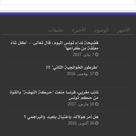
الأشهر
الوسوم
الأخيرة
تعليقات
فضيحة نداء تونس اليوم، قال تعالى… “كل شاهْ
معلّقة من كْراعها”
7 يناير، 2017
“طرطور الخوانجية الثاني” !!!
17 نوفمبر، 2016
نائب مغربي: فرنسا منعت “حركة النهضة” بالقوة
من حكم تونس
16 مارس، 2017
هل أمر هولاند باغتيال بلعيد والبراهمي ؟
16 أكتوبر، 2016