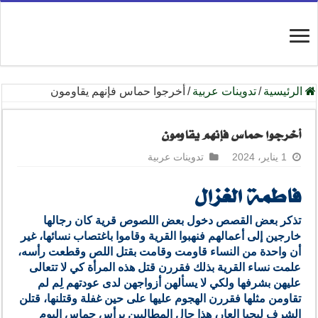
الرئيسية
/
تدوينات عربية
/
أخرجوا حماس فإنهم يقاومون
أخرجوا حماس فإنهم يقاومون
1 يناير، 2024
تدوينات عربية
فاطمة الغزال
تذكر بعض القصص دخول بعض اللصوص قرية كان رجالها
خارجين إلى أعمالهم فنهبوا القرية وقاموا باغتصاب نسائها، غير
أن واحدة من النساء قاومت وقامت بقتل اللص وقطعت رأسه،
علمت نساء القرية بذلك فقررن قتل هذه المرأة كي لا تتعالى
عليهن بشرفها ولكي لا يسألهن أزواجهن لدى عودتهم لِم لم
تقاومن مثلها فقررن الهجوم عليها على حين غفلة وقتلنها، قتلن
الشرف ليحيا العار، هذا حال المطالبين برأس حماس اليوم