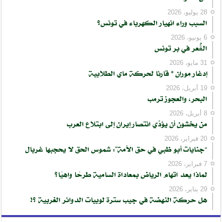
28 يوليو، 2026
السبب وراء انهيار الكهرباء في تونس؟
6 يونيو، 2026
الڨُعر في بر تونس
31 مايو، 2026
إدغار موران * قارئا لحركة ماي الطلابية
19 أبريل، 2026
البحر، والعجوز ترمب
8 أبريل، 2026
من يخشون أن يؤدّي انتصار إيران إلى ابتلاع العرب
20 فبراير، 2026
“جنايات أبو ظبي في حق الأمة”: شموس الحق لا يحجبها غربال
7 فبراير، 2026
لماذا يعد اتهام الرياض بمعاداة السامية طرحًا واهيًا؟
29 يناير، 2026
هل حركة النهضة في جيب سترة لوبيات الدوائر الغربية ؟!