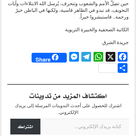
حين تضِلُّ الأمم والشعوب وتنحرف، يُرسل الله الابتلاءات وآيات
التخويف، قد تبدو في الظاهر قاسية، ولكنها في الباطن خيرٌ
ورحمة.. فاستبشروا خيراً.
الكاتبة الصحفية والخبيرة التربوية
جريدة الشرق
M
T
W
X
F
Share
e
el
h
a
S
ss
e
at
c
h
e
gr
s
e
ar
اكتشاف المزيد من تدوينات
n
a
A
b
e
g
m
p
o
اشترك للحصول على أحدث التدوينات المرسلة إلى بريدك
o
p
er
الإلكتروني.
كتابة بريدك الإلكتروني...
k
اشتراك