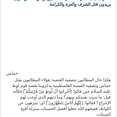
يريدون قتل الشرف والعزة والكرامة.
حماس
هكذا حال المطالبين بتصفية القضية: هؤلاء المطالبون بقتل
حماس وتصفية القضية الفلسطينية يذكروننا بقصة قوم لوط
عليه السلام حين قالوا: {أَخْرِجُوا آلَ لُوطٍ مِنْ قَرْيَتِكُمْ ْ} فكأنه
قيل: ما سبب نقمتكم منهم؟ وما ذنبهم الذي أوجب لهم
الإخراج؟ فقالوا: { إِنَّهُمْ أُنَاسٌ يَتَطَهَّرُونَ ْ} أي: يتنزهون عن
اللواط، فقبحهم الله جعلوا أفضل الحسنات بمنزلة أقبح
السيئات.