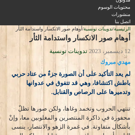
محتويات الوسوم
منشورات
اتصل بنا
الرئيسية
/
تدوينات تونسية
/
أوهام صور الانكسار واستدامة الثأر
أوهام صور الانكسار واستدامة الثأر
12 ديسمبر، 2023
تدوينات تونسية
مهدي مبروك
لم يعد التأكيد على أن الصورة جزءٌ من عتاد حربي
باطش اكتشافا، وهي قد تتفوق في عدوانها
وتدميرها على الرصاص والقنابل.
تنتهي الحروب وتخمد وغاها، ولكن صورها تظلّ
محفورة في ذاكرة المنتصرين والمغلوبين معا، وإنْ
بأشكال متفاوتة. في غمرة الزهو والانتصار، ينسى