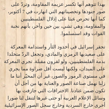
بهذا تتوهم أنها تكسر عزيمة المقاومة، وتردّ على
صور جنودها وتحصيناتهم التي انهارت في 7 أكتوبر،
كما أنها تحرص عبثا على إذلال الفلسطينيين
والمقاومة، وهي تشي، بين حين وآخر، بأنهم نخبة
القوات وقد استسلموا.
تحفر إسرائيل في أخدود الثأر واستدامة المعركة
على صعيديها الرمزي والمادي، وتجعل الردّ متخلدا
بذمة الفلسطينيين، ولو لقرون مقبلة. تجري المعركة
على الميدان، ولكنها ليست أقل ضراوة مما يجري
في مستوى الرموز والصور، غير أن المحيّر أننا ما
زلنا نهمل صناعة الصور والعناية بها من أجل أن
تكون ضمن عتادنا. الاختراقات التي جازفت بها
وسائل الإعلام العربية أو حتى غيرها لتنقل لنا صورا
أخرى خارج السردية وخارج سجل الصور الإسرائيلية