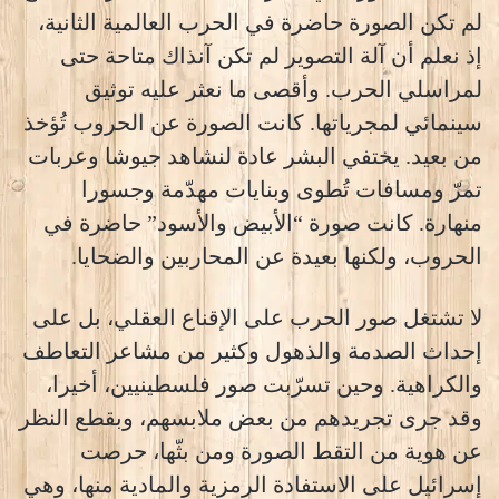
لم تكن الصورة حاضرة في الحرب العالمية الثانية،
إذ نعلم أن آلة التصوير لم تكن آنذاك متاحة حتى
لمراسلي الحرب. وأقصى ما نعثر عليه توثيق
سينمائي لمجرياتها. كانت الصورة عن الحروب تُؤخذ
من بعيد. يختفي البشر عادة لنشاهد جيوشا وعربات
تمرّ ومسافات تُطوى وبنايات مهدّمة وجسورا
منهارة. كانت صورة “الأبيض والأسود” حاضرة في
الحروب، ولكنها بعيدة عن المحاربين والضحايا.
لا تشتغل صور الحرب على الإقناع العقلي، بل على
إحداث الصدمة والذهول وكثير من مشاعر التعاطف
والكراهية. وحين تسرّبت صور فلسطينيين، أخيرا،
وقد جرى تجريدهم من بعض ملابسهم، وبقطع النظر
عن هوية من التقط الصورة ومن بثّها، حرصت
إسرائيل على الاستفادة الرمزية والمادية منها، وهي