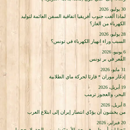
30 يوليو، 2026
لماذا ألغت جنوب أفريقيا اتفاقية السفن العائمة لتوليد
الكهرباء من الغاز؟
28 يوليو، 2026
السبب وراء انهيار الكهرباء في تونس؟
6 يونيو، 2026
الڨُعر في بر تونس
31 مايو، 2026
إدغار موران * قارئا لحركة ماي الطلابية
19 أبريل، 2026
البحر، والعجوز ترمب
8 أبريل، 2026
من يخشون أن يؤدّي انتصار إيران إلى ابتلاع العرب
20 فبراير، 2026
“جنايات أبو ظبي في حق الأمة”: شموس الحق لا يحجبها