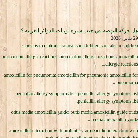
هل حركة النهضة في جيب سترة لوبيات الدوائر الغربية ؟!
29 يناير، 2026
sinusitis in children: sinusitis in children sinusitis in children...
amoxicillin allergic reactions: amoxicillin allergic reactions amoxicillin
allergic reactions...
amoxicillin for pneumonia: amoxicillin for pneumonia amoxicillin for
pneumonia...
penicillin allergy symptoms list: penicillin allergy symptoms list
penicillin allergy symptoms list...
otitis media amoxicillin guide: otitis media amoxicillin guide otitis
media amoxicillin guide...
amoxicillin interaction with probiotics: amoxicillin interaction with
probiotics amoxicillin interaction with probiotics...