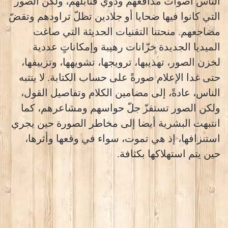
الناس أصوات مدافعهم ودوي قنابلهم، ولكن الصور
التي كانوا فيها ضحايا أو جلادين تظلّ تراودهم وتقضّ
مضاجعهم. منحتنا التقنيات الحديثة التي صاغت
الميديا الجديدة خزّانات رهيبة وإمكاناتٍ عددية
لخزن الصور، تهذيبها، ترويجها، تشويهها، وتزييفها،
حتى غدا الإعلام صورةً على حساب الكتابة. لا ينتبه
الناس، عادةً، إلى مضامين الكلام وتفاصيل القول،
ولكن الصور تستفزّ جلّ حواسهم ومشاعرهم، كما
انتبهت البشرية أيضا إلى مخاطر الصورة حين يجري
استنزافها، إذ هي تموت، سواء في وقعها وأثرها،
حين يتم استهلاكها بكثافة.