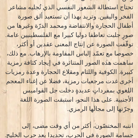
تحتاج استطالة الشعور النفسي الذي تُجليه مشاعر
الفخر واليقين. وتريد بهذا أن تستعيد ألق صورة
أطفال الحجارة والانتفاضة ومحمد الدرّة وغيرها من
صورٍ جلبت تعاطفا دوليا كبيرا مع الفلسطينيين عامة.
توقّفت الصورة عن إنتاج المعنى عقدين أو أكثر،
خصوصا مع تعمّد إلباس المقاومة بالإرهاب. مع ذلك،
ساهمت هذه الصور المتناثرة في إيجاد كثافة رمزية
كبيرة. الكوفية واللثام ومقلاع الحجارة وعدة رمزيات
أخرى غدت مرجعيات رمزية، فضلا عن إغناء المعجم
اللغوي بمفرداتٍ عديدةٍ دخلت جل القواميس
الأجنبية. على هذا النحو، استبقت الصورة اللغة
وجرّتها إلى مجالها الرمزي.
انتبه المختصّون، أكثر من أي وقت مضى، إلى
جسامة الصورة في الحرب، تحديدا بعد حرب الخليج.