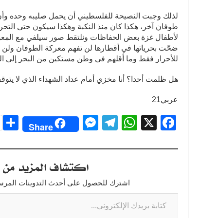
لذلك وجبت النصيحة للفلسطيني أن يحمل صليبه وحده وأن 
طوفان آخر، هكذا كان منذ النكبة وهكذا سيكون حتى التحري
لأطفال غزة بعض الحفاظات ونلتقط صور سيلفي مع المعونة 
ضحّت بحرياتها في أقطارها لن تفهم معركة الطوفان ولن ت
للأحرار فقط وما أقلهم في وطن مستكين من البحر إلى ال
هل ظلمت أحدا؟ أنا مخزي أمام عداد الشهداء الذي لا يتوق
عربي21
S
M
T
W
X
F
Share
h
e
el
h
a
r
ss
e
at
c
اكتشاف المزيد من ت
e
e
gr
s
e
n
a
A
b
اشترك للحصول على أحدث التدوينات المرسلة
g
m
p
o
er
p
o