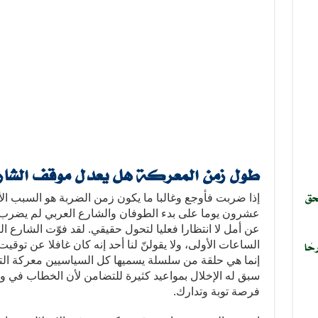
طول زمن المعركة هل يعدل موقف الشارع
حق
إذا ضربت فأوجع وغالبا ما يكون زمن الضربة هو السبب ا
عشرون يوما على بدء الطوفان والشارع العربي لم يضرب؛ ب
عن أمل لا انتظارا فعليا لتحول حقيقي. لقد فوّت الشارع ا
حًا
الساعات الأولى، ولا يقولنّ لنا أحد إنه كان غافلا عن توق
إنما هي حلقة من سلسلة يسميها كل السياسيين معركة الت
سبق له الإخلال بمواعيد كثيرة للتضامن لأن الخطاب في وا
فرصة توبة وتدارك.