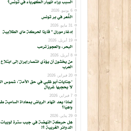
السبب وراء انهيار الكهرباء في تونس؟
6 يونيو، 2026
الڨُعر في بر تونس
31 مايو، 2026
إدغار موران * قارئا لحركة ماي الطلابية
19 أبريل، 2026
البحر، والعجوز ترمب
8 أبريل، 2026
من يخشون أن يؤدّي انتصار إيران إلى ابتلاع
العرب
20 فبراير، 2026
“جنايات أبو ظبي في حق الأمة”: شموس ال
لا يحجبها غربال
7 فبراير، 2026
لماذا يعد اتهام الرياض بمعاداة السامية طر
واهيًا؟
29 يناير، 2026
هل حركة النهضة في جيب سترة لوبيات
الدوائر الغربية ؟!