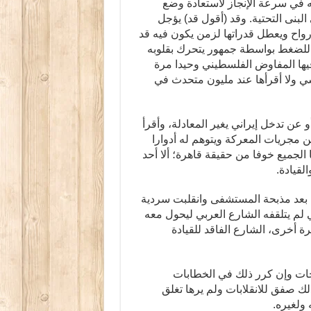
 في سرعة الإنجاز لاستعادة وضع
لبنى التحتية. وقد (أقول قد) يؤجل
أرواح ويعطل قدراتها لزمن يكون فيه قد
ة للضغط بواسطة جمهور يتحرك بقلوبه
ها المفاوض الفلسطيني وحيدا مرة
ي ولا أقرأها عند مليون متحدث في
عن تدخل إيراني يغير المعادلة، وأقرأ
عن مجريات المعركة ويتوهم له أدوارا
ا الجميع خوفا من حقيقة قاهرة؛ ألا أحد
لقيادة.
بعد مذبحة المستشفى وانقلبت سردية
 لم يتلقفه الشارع العربي ليحول معه
ة أخرى، الشارع الفاقد للقيادة
احات وإن كرر ذلك في الخطابات
لك صفق للانقلابات ولم يرها تغلق
ولغيره.