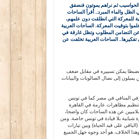
ء الحواسيب ثم نراهم يموتون فنصفق
 الظل والماء المبرد.. أقرأ الساحات
جية للمعركة التي انطلقت دون علمهم،
لموا بتوقيت المعركة. الساحات العربية
لف عن التضامن المطلوب وتظل غارقة في
ي تفكيرها.. الساحات العربية تخلفت عن
 منضبطا يمكن تسييره في مقابل ضعف
ن يميلون إلى نضال الصالونات والبيانات
وفي المنافي في مصر كما في تونس
 تنظيم مظاهرات عارمة في القاهرة
لاميين عن هذه الساحات كان واضحا،
 شبابية بلا قيادة في تونس خاصة. ومن
الباقي على قيد الحياة) وبين تيارات
وهذا الخلاف، هو أحد وجوه جهل الجميع