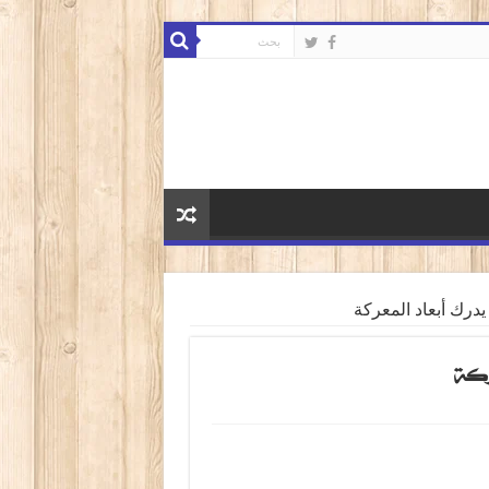
درك أبعاد المعركة
عركة