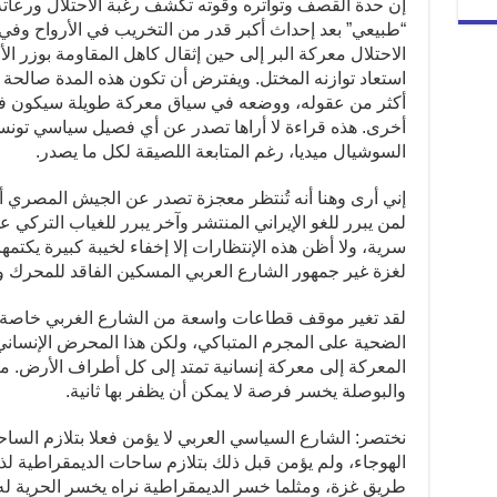
إن حدة القصف وتواتره وقوته تكشف رغبة الاحتلال ورعاته
“طبيعي” بعد إحداث أكبر قدر من التخريب في الأرواح وفي ا
الاحتلال معركة البر إلى حين إثقال كاهل المقاومة بوزر ال
استعاد توازنه المختل. ويفترض أن تكون هذه المدة صالح
أكثر من عقوله، ووضعه في سياق معركة طويلة سيكون في
أخرى. هذه قراءة لا أراها تصدر عن أي فصيل سياسي تونس
السوشيال ميديا، رغم المتابعة اللصيقة لكل ما يصدر.
إني أرى وهنا أنه تُنتظر معجزة تصدر عن الجيش المصري أو 
لمن يبرر للغو الإيراني المنتشر وآخر يبرر للغياب التركي 
سرية، ولا أظن هذه الإنتظارات إلا إخفاء لخيبة كبيرة يكتمه
لغزة غير جمهور الشارع العربي المسكين الفاقد للمحرك وا
لقد تغير موقف قطاعات واسعة من الشارع الغربي خاصة 
الضحية على المجرم المتباكي، ولكن هذا المحرض الإنساني
المعركة إلى معركة إنسانية تمتد إلى كل أطراف الأرض. مر
والبوصلة يخسر فرصة لا يمكن أن يظفر بها ثانية.
نختصر: الشارع السياسي العربي لا يؤمن فعلا بتلازم الس
الهوجاء، ولم يؤمن قبل ذلك بتلازم ساحات الديمقراطية لذ
طريق غزة، ومثلما خسر الديمقراطية نراه يخسر الحرية له 