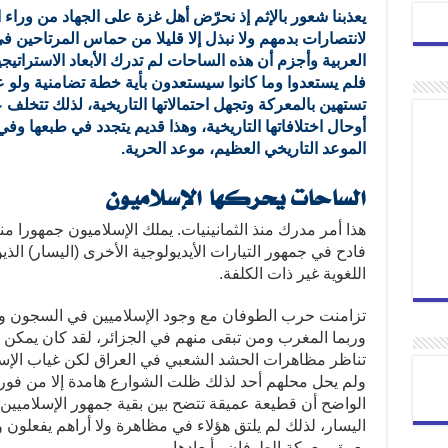
يعذبنا شعور بالإثم إذ نحرّض أهل غزة على الجهاد من ورا
لانتصارات بدمهم ولا نبذل إلا قليلا من حماس المرتاحين في
العربية وأجزم أن هذه الساحات لم تدرك الأبعاد الاستراتي
فلم يستعدوا وما كانوا سيستعدون بأية خطة تضامنية ولو ع
تستهين بالمعركة وتجهل احتمالاتها التاريخية، لذلك تتخ
أوحال اختلافاتها التاريخية، وهذا قديم يتجدد في طبعها وف
الموعد التاريخي العظيم، موعد الحرية.
الساحات يحركها الإسلاميون
هذا أمر مدرك منذ الثمانينيات. يملك الإسلاميون جمهورا
فادح في جمهور التيارات الأيديولوجية الأخرى (اليسار) الذي
اللغوية غير ذات الكلفة.
تزامنت حرب الطوفان مع وجود الإسلاميين في السجون 
وربما المغرب ومن تبقى منهم في الجزائر، لقد كان يمكن
تناظر مظاهرات الحشد الشعبي في العراق لكن غياب الإس
ولم يحل محلهم أحد لذلك ظلت الشوارع هامدة إلا من فورة
الواضح أن قطيعة عميقة تتضح بين بقية جمهور الإسلاميين (
اليسار، لذلك لم يلتق هؤلاء في مظاهرة ولا أراهم يفعلون 
بعمق معركة الطوفان وأبعادها.