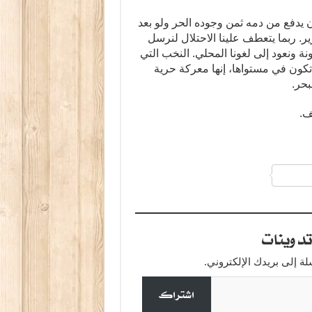
يدفع من دمه ثمن وجوده الحر ولو بعد
ر. ربما يتعطف علينا الاحتلال لنرسل
ونعود إلى لغونا المحلي. النخب التي
كون في مستواها، إنها معركة حرية
بحر.
ف.
a
دوينات
 إلى بريدك الإلكتروني.
اشتراك