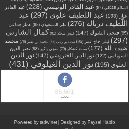
عبد القادر الونيسي
(228)
عبد القادر
السلام الككلي
(82)
عبد اللطيف علوي
(297)
عبد
عبار
(133)
اللّطيف درباله
(276)
عمار جماعي
علي المسعودي
(85)
كمال الشارني
فتحي الشوك
(147)
(95)
قيس سعيّد
(81)
(297)
محمد
ليلى حاج عمر
(95)
محمد بن نصر
(76)
محمد بن رجب
(64)
ضيف الله
(177)
نصر الدين
منجي باكير
(88)
محمد كشكار
(79)
نور الدين
نور الدين الختروشي
(147)
السويلمي
(122)
نور الدين الغيلوفي
(431)
العلوي
(195)
38,501
معجب
Powered by
tadwinet
| Designed by
Faysal Habib