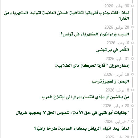
30 يوليو، 2026
لماذا ألغت جنوب أفريقيا اتفاقية السفن العائمة لتوليد الكهرباء من
الغاز؟
28 يوليو، 2026
السبب وراء انهيار الكهرباء في تونس؟
6 يونيو، 2026
الڨُعر في بر تونس
31 مايو، 2026
إدغار موران * قارئا لحركة ماي الطلابية
19 أبريل، 2026
البحر، والعجوز ترمب
8 أبريل، 2026
من يخشون أن يؤدّي انتصار إيران إلى ابتلاع العرب
20 فبراير، 2026
“جنايات أبو ظبي في حق الأمة”: شموس الحق لا يحجبها غربال
7 فبراير، 2026
لماذا يعد اتهام الرياض بمعاداة السامية طرحًا واهيًا؟
29 يناير، 2026