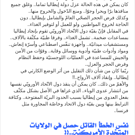
كان يمكن في هذه الحالة عزل دولة إيطاليا تماما.. وغلق جميع
منافذها برّا وبحرا وجوّا.. ومنع الدّخول والخروج منها..
وكذلك فرض الحجر الصحّي العامّ والشامل بإيطاليا.. دون
الحاجة لخروج المواطنين ولو للعمل أو لتوفير الغذاء..
في المقابل فإنّ بقيّة دول الاتّحاد الأوروبّي تقوم بإنجاد إيطاليا
بمساعدات ضخمة.. تشمل الغذاء.. وفرقا طبيّة مكثّفة بالآلاف..
ومستشفيات ميدانيّة.. وأجهزة تنفّس اصطناعي وأسرّة إنعاش..
ومواد وأدوات طبيّة وأدوية ووسائل وقاية.. وقوّات من الأمن
والجيش للمساعدة في العمليّات اللوجستيّة وحفظ النظام
وفرض الحجر والعزل..
ربّما كان من شأن ذلك التقليل من أثر الوضع الكارثي في
إيطاليا.. وإنقاذ آلاف الأرواح..!!
والأهمّ من ذلك.. كان يمكن أن ينقذ دول الاتّحاد الأوروبّي نفسها
من انتشار عدوى الوباء.. الذي غزاها في الأصل بشكل مكثّف
بفعل العدوى من إيطاليا بسبب الحدود البريّة المفتوحة.. وكثافة
الترابط بينها وبين بقيّة دول الاتحاد وخاصّة المجاورة مثل
فرنسا..
نفس الخطأ القاتل حصل في الولايات
المتحّدة الأمريكيّة..!!