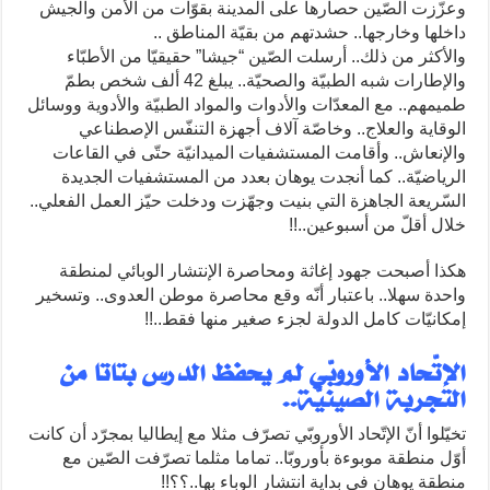
وعزّزت الصّين حصارها على المدينة بقوّات من الأمن والجيش
داخلها وخارجها.. حشدتهم من بقيّة المناطق ..
والأكثر من ذلك.. أرسلت الصّين “جيشا” حقيقيّا من الأطبّاء
والإطارات شبه الطبيّة والصحيّة.. يبلغ 42 ألف شخص بطمّ
طميمهم.. مع المعدّات والأدوات والمواد الطبيّة والأدوية ووسائل
الوقاية والعلاج.. وخاصّة آلاف أجهزة التنفّس الإصطناعي
والإنعاش.. وأقامت المستشفيات الميدانيّة حتّى في القاعات
الرياضيّة.. كما أنجدت يوهان بعدد من المستشفيات الجديدة
السّريعة الجاهزة التي بنيت وجهّزت ودخلت حيّز العمل الفعلي..
خلال أقلّ من أسبوعين..!!
هكذا أصبحت جهود إغاثة ومحاصرة الإنتشار الوبائي لمنطقة
واحدة سهلا.. باعتبار أنّه وقع محاصرة موطن العدوى.. وتسخير
إمكانيّات كامل الدولة لجزء صغير منها فقط..!!
الإتّحاد الأوروبّي لم يحفظ الدرس بتاتا من
التجربة الصينيّة..
تخيّلوا أنّ الإتّحاد الأوروبّي تصرّف مثلا مع إيطاليا بمجرّد أن كانت
أوّل منطقة موبوءة بأوروبّا.. تماما مثلما تصرّفت الصّين مع
منطقة يوهان في بداية انتشار الوباء بها..؟؟!!