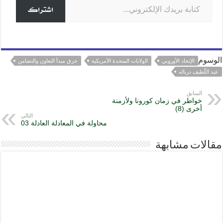
k
اشتراك
الوسوم
الإتحاد الأوروبي
الولايات المتحدة الأمريكية
خرق مبدأ التعاون والتضامن
عبد اللّطيف درباله
السابق
خواطر في زمان كورونا ولأزمنة
أخرى (8)
التالي
محاولة في المعادلة العادلة 03
مقالات مشابهة