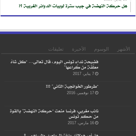
هل حركة النهضة في جيب سترة لوبيات الدوائر الغربية ؟!
الأشهر
الوسوم
الأخيرة
تعليقات
فضيحة نداء تونس اليوم، قال تعالى… “كل شاهْ
معلّقة من كْراعها”
7 يناير، 2017
“طرطور الخوانجية الثاني” !!!
17 نوفمبر، 2016
نائب مغربي: فرنسا منعت “حركة النهضة” بالقوة
من حكم تونس
16 مارس، 2017
هل أمر هولاند باغتيال بلعيد والبراهمي ؟