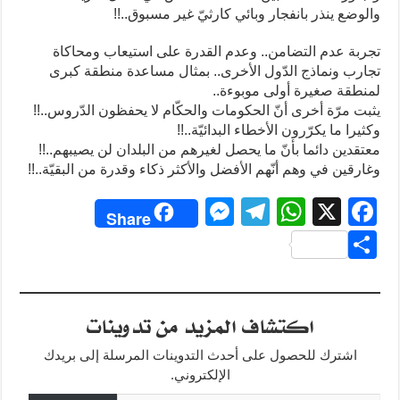
والوضع ينذر بانفجار وبائي كارثيّ غير مسبوق..!!
تجربة عدم التضامن.. وعدم القدرة على استيعاب ومحاكاة
تجارب ونماذج الدّول الأخرى.. بمثال مساعدة منطقة كبرى
لمنطقة صغيرة أولى موبوءة..
يثبت مرّة أخرى أنّ الحكومات والحكّام لا يحفظون الدّروس..!!
وكثيرا ما يكرّرون الأخطاء البدائيّة..!!
معتقدين دائما بأنّ ما يحصل لغيرهم من البلدان لن يصيبهم..!!
وغارقين في وهم أنّهم الأفضل والأكثر ذكاء وقدرة من البقيّة..!!
M
T
W
X
F
Share
e
el
h
a
S
ss
e
at
c
h
e
gr
s
e
ar
اكتشاف المزيد من تدوينات
n
a
A
b
e
g
m
p
o
اشترك للحصول على أحدث التدوينات المرسلة إلى بريدك
o
p
er
الإلكتروني.
كتابة بريدك الإلكتروني...