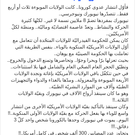
فأوّل انتشار عدوى كورونا.. كانت الولايات الموبوءة ثلاث أو أربع
فقط.. تتصدّرها نيويورك ونيوجرسي..
نيويورك بمفردها تضمّ 8 ملايين نسمة لا غير.. لكنّها كثيرة
الحركة والنشاط.. وتعدّ عاصمة اقتصاديّة وماليّة.. ومنصّة لكلّ
الأمريكيّين..
كان يمكن للحكومة الفيدراليّة للولايات المتحّدة أن تتعامل مع
أوّل الولايات الأمريكيّة المنكوبة بالوباء.. بنفس الطريقة التي
تعاملت بها الحكومة الصينيّة مع يوهان..
بحيث تعزلها برّا وبحرا وجوّا.. وتحاصرها وتمنع الدخول والخروج..
وتطبّق الحجر العام الصحّي العام والشامل فيها بلا استثناءات..
في حين تتكفّل باقي الولايات الأمريكيّة بإغاثة ونجدة الولايات
الأربعة الموبوءة والمعزولة.. ومدّها بالغذاء والدواء والتجهيزات
الطبيّة وآلاف من الموارد البشريّة الطبيّة..
وهو ما كان سينقذ أرواح الآلاف في نيويورك وبقيّة الولايات
الثلاثة..!!
وكان سينقذ بالتأكيد بقيّة الولايات الأمريكيّة الأخرى من انتشار
واسع للوباء بها بفعل الحركة مع بقيّة الولايات الأولى المنكوبة..!!
اليوم.. يموت في نيويورك وحدها بالكورونا شخص واحد كلّ 3
دقائق..!!!
وتجاوز عدد المصابين 300 ألف شخص في كامل أمريكا..!!