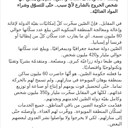
شخص الخروج بالشارع لأيّ سبب.. حتّى للتسوّق وشراء
المواد الغذائيّة..
في المقابل.. فإنّ الصّين سخّرت كلّ إمكانيّات بقيّة الدولة لإغاثة
وإعالة ومعالجة المنطقة المنكوبة التي يبلغ عدد سكّانها حوالي
60 مليون نسمة.. أي ما يقارب عدد سكّان كلّ من إيطاليا أو
فرنسا أو إسبانيا..
الصّين دولة ضخمة جغرافيّا وديمغرافيّا.. ويبلغ عدد سكّانها
حوالي مليار و420 مليون شخص..
وهي طبعا دولة زراعيّة كبرى.. ومصنّعة.. ومتقدمّة بشريّا وتقنيّا
وتكنولوجيّا واقتصاديّا..
ما فعلته حكومة الصّين.. هو أنّها حاصرت 60 مليون ساكن
بمنطقة يوهان الموبوءة في منازلهم.. ولم تسمح لهم بالحركة
تماما.. حتّى لتحصيل قوت يومهم أو إنتاج أو صناعة أو توزيع
غذائهم.. لكنّها في المقابل سخّرت مليار و350 مليون شخص
وكامل بقيّة دولة الصّين لخدمتهم ونجدتهم..
فقدّمت حكومة الصين من باقي المناطق.. جميع الخدمات
لسكّان المنطقة الموبوءة.. ووفّرت لهم الغذاء.. وأوصلته حتّى
إلى منازلهم.. لكي لا يخرجوا ولا يواصلوا نشر العدوى لبعضهم
البعض..