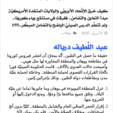
كيف خرق الإتّحاد الأوروبّي والولايات المتحّدة الأمريكيّة
مبدأ التعاون والتضامن.. فغرقت في مستنقع وباء كورونا..
ولم تتعلّم الدرس الصينيّ الواضح بالتضامن المبكّر..؟؟!!
6 أبريل، 2020
مقالات
عبد اللّطيف درباله
حقيقة ما حصل في الصّين.. أنّه بمجرّد أن انتشر فيروس كورونا
في مقاطعة ووهان والمنطقة المجاورة لها مثل هوبي..
وأصبحت حالات العدوى بالآلاف.. قامت الحكومة الصينيّة فورا
باتّخاذ القرارات القصوى لحماية المنطقة.. وخاصّة لحماية بقيّة
مدن ومقاطعات دولة الصّين.. وذلك بإجرائين إثنين:
عزل المنطقة الموبوءة في يوهان وما جاورها تماما عن بقيّة
البلاد.. وغلق جميع منافذها برّا وجوّا.. ومنع الدخول إليها أو
الخروج منها.
إقرار الحجر الصحّي العام والشامل بالمنطقة.. كليّا بدون أيّ
إستثناءات.. وبخلاف الصحّة والأمن.. فلم يكن يمكن لأيّ