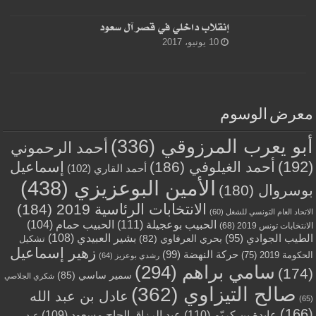
إنقلاب داخلي في قصر آل سعود
10 يونيو، 2017
معرض الوسوم
أبو يعرب المرزوقي
(336)
أحمد الرحموني
(192)
أحمد الغيلوفي
(186)
إسماعيل
أحمد القاري
(102)
الأمين البوعزيزي
(438)
بوسروال
(180)
الانتخابات الرئاسية 2019
(184)
الاتحاد العام التونسي للشغل
(60)
الحبيب بوعجيلة
(111)
الحبيب حمام
(104)
الانتخابات تونس 2019
(68)
بشير العبيدي
(108)
الطيب الجوادي
(95)
بحري العرفاوي
(82)
تشكيل
زهير إسماعيل
حركة النهضة
(99)
الحكومة 2019
(75)
رشدي بوعزيز
(64)
سامي براهم
(294)
(174)
سمير ساسي
(85)
شكري الجلاصي
صالح التيزاوي
(362)
عادل بن عبد الله
(65)
(166)
عايدة بن كريّم
(110)
عبد الرزاق الحاج مسعود
(109)
عبد