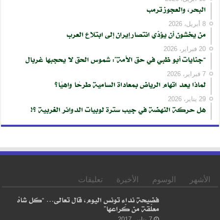
البحر، والعجوز ترمب
8 أبريل، 2026
من يخشون أن يؤدّي انتصار إيران إلى ابتلاع العرب
20 فبراير، 2026
“جنايات أبو ظبي في حق الأمة”: شموس الحق لا يحجبها غربال
7 فبراير، 2026
لماذا يعد اتهام الرياض بمعاداة السامية طرحًا واهيًا؟
29 يناير، 2026
هل حركة النهضة في جيب سترة لوبيات الدوائر الغربية ؟!
الأشهر
الوسوم
الأخيرة
تعليقات
فضيحة نداء تونس اليوم، قال تعالى… “كل شاهْ
معلّقة من كْراعها”
7 يناير، 2017