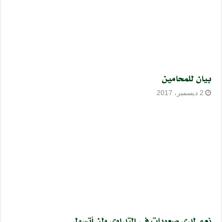
بيان للمحامين
2 ديسمبر، 2017
نعم لدي صعوبات في التداوي ولن أتسول