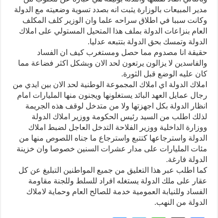
مدير المبيعات بالوزارة يثبت انه بصدد تسوية وضعيته مع الدولة
وكانت سببا في اطلاق سراحه علما وان الوزير كلف المكلف
العام بنزاعات الدولة بملف هذا المتحيل المستولي على املاك
الدولة وتمسك بحق الدولة بتتبعه عدليا.
حقيقة انا مصدوم مما حصل ومستغرب كيف ان الفساد
والفاسدين لا يزالون يرتعون لحد الان وبشكل اكثر فضاعة مما
كان عليه الوضع قبل الثورة.
املاك الدولة اي املاك المجموعة الوطنية لحد الان بين ايدي من
رجال عمايل العهد البائد يستغلونها ويجنون منها المليارات امام
انظار الدولة بكل اجهزتها ولا من متدخل لوقف هذه الجريمة
لذلك اطلب من السيد رئيس الحكومة ووزير املاك الدولة
ووزارة الداخلية ووزير الفلاحة التدخل العاجل لضبط املاك
الدولة واسترجاعها كتتبع واسترجاع ما جناه اللصوص منها من
مئات المليارات على مدار عشرات السنين خصوصا وان خزينة
الدولة فارغة.
كما اطلب عبر هذا التعليق من جميع المواطنين التبليغ عن كل
عقار على ملك الدولة يستغله افراد للسلط وللجنة مقاومة
الفساد وللنيابة العمومية خدمة للصالح العام وحماية لاملاك
الدولة من النهب.