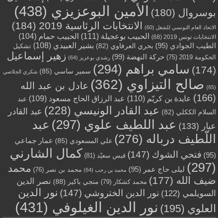
الأمين البوعزيزي
(438)
بوسروال
(180)
الانتخابات الرئاسية 2019
(184)
الاتحاد العام التونسي للشغل
(60)
الحبيب بوعجيلة
(111)
الحبيب حمام
(104)
الانتخابات تونس 2019
(68)
بشير العبيدي
(108)
الطيب الجوادي
(95)
بحري العرفاوي
(82)
تشكيل
زهير إسماعيل
حركة النهضة
(99)
الحكومة 2019
(75)
رشدي بوعزيز
(64)
سامي براهم
(294)
(174)
سمير ساسي
(85)
شكري الجلاصي
صالح التيزاوي
(362)
عادل بن عبد الله
(65)
(166)
عايدة بن كريّم
(110)
عبد الرزاق الحاج مسعود
(109)
عبد
عبد القادر الونيسي
(228)
عبد القادر
السلام الككلي
(82)
عبد اللطيف علوي
(297)
عبد
عبار
(133)
اللّطيف درباله
(276)
عمار جماعي
علي المسعودي
(85)
كمال الشارني
فتحي الشوك
(147)
(95)
قيس سعيّد
(81)
(297)
محمد
ليلى حاج عمر
(95)
محمد بن نصر
(76)
محمد بن رجب
(64)
ضيف الله
(177)
نصر الدين
منجي باكير
(88)
محمد كشكار
(79)
نور الدين
نور الدين الختروشي
(147)
السويلمي
(122)
نور الدين الغيلوفي
(431)
العلوي
(195)