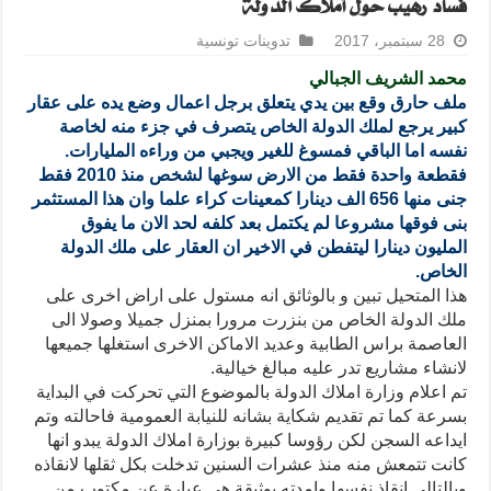
فساد رهيب حول أملاك الدولة
28 سبتمبر، 2017
تدوينات تونسية
محمد الشريف الجبالي
ملف حارق وقع بين يدي يتعلق برجل اعمال وضع يده على عقار
كبير يرجع لملك الدولة الخاص يتصرف في جزء منه لخاصة
نفسه اما الباقي فمسوغ للغير ويجبي من وراءه المليارات.
فقطعة واحدة فقط من الارض سوغها لشخص منذ 2010 فقط
جنى منها 656 الف دينارا كمعينات كراء علما وان هذا المستثمر
بنى فوقها مشروعا لم يكتمل بعد كلفه لحد الان ما يفوق
المليون دينارا ليتفطن في الاخير ان العقار على ملك الدولة
الخاص.
هذا المتحيل تبين و بالوثائق انه مستول على اراض اخرى على
ملك الدولة الخاص من بنزرت مرورا بمنزل جميلا وصولا الى
العاصمة براس الطابية وعديد الاماكن الاخرى استغلها جميعها
لانشاء مشاريع تدر عليه مبالغ خيالية.
تم اعلام وزارة املاك الدولة بالموضوع التي تحركت في البداية
بسرعة كما تم تقديم شكاية بشانه للنيابة العمومية فاحالته وتم
ايداعه السجن لكن رؤوسا كبيرة بوزارة املاك الدولة يبدو انها
كانت تتمعش منه منذ عشرات السنين تدخلت بكل ثقلها لانقاذه
وبالتالي انقاذ نفسها وامدته بوثيقة هي عبارة عن مكتوب من