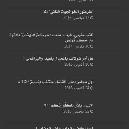
“طرطور الخوانجية الثاني” !!!
17 نوفمبر، 2016
نائب مغربي: فرنسا منعت “حركة النهضة” بالقوة
من حكم تونس
16 مارس، 2017
هل أمر هولاند باغتيال بلعيد والبراهمي ؟
16 أكتوبر، 2016
أول مجلس أعلى للقضاء منتخب بنسبة 100 %
24 أكتوبر، 2016
“اليوم باشْ ناكلُو ربّكم” !!!
22 نوفمبر، 2016
لماذا كذب الوزير رياض المؤخر ؟