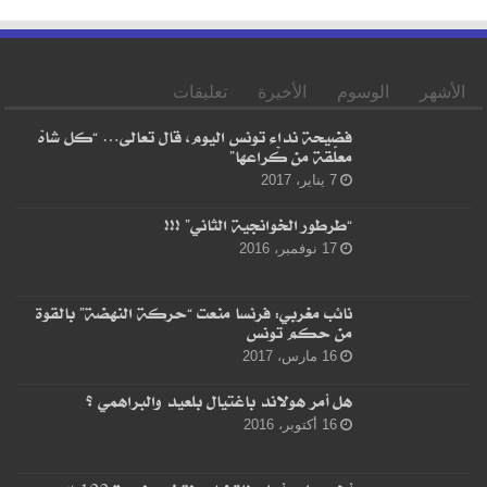
الأشهر
الوسوم
الأخيرة
تعليقات
فضيحة نداء تونس اليوم، قال تعالى… “كل شاهْ
معلّقة من كْراعها”
7 يناير، 2017
“طرطور الخوانجية الثاني” !!!
17 نوفمبر، 2016
نائب مغربي: فرنسا منعت “حركة النهضة” بالقوة
من حكم تونس
16 مارس، 2017
هل أمر هولاند باغتيال بلعيد والبراهمي ؟
16 أكتوبر، 2016