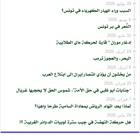
28 يوليو، 2026
السبب وراء انهيار الكهرباء في تونس؟
6 يونيو، 2026
الڨُعر في بر تونس
31 مايو، 2026
إدغار موران * قارئا لحركة ماي الطلابية
19 أبريل، 2026
البحر، والعجوز ترمب
8 أبريل، 2026
من يخشون أن يؤدّي انتصار إيران إلى ابتلاع العرب
20 فبراير، 2026
“جنايات أبو ظبي في حق الأمة”: شموس الحق لا يحجبها غربال
7 فبراير، 2026
لماذا يعد اتهام الرياض بمعاداة السامية طرحًا واهيًا؟
29 يناير، 2026
هل حركة النهضة في جيب سترة لوبيات الدوائر الغربية ؟!