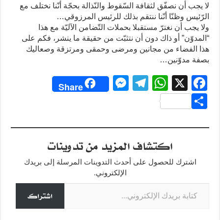
لا يجب أن نصفّق لثقافة السّقوط والنّذالة بحجّة أنّنا نختلف مع
الرّئيس وظنّا أنّنا ننتقم بذلك للرئيس المرزوقي…
ولا يجب أن نغترّ مستقبلا بحملات التّضامن الآليّة مع هذا
“المدوّن” أو ذاك دون أن نتثبّت من حقيقة ما ينشر، فكم على
هذا الفضاء من مجانين ومرضى وحمقى ومرتزقة وصعاليك
بصفة مدوّنين…
M
T
W
X
F
Share
e
el
h
a
S
ss
e
at
c
h
e
gr
s
e
ar
اكتشاف المزيد من تدوينات
n
a
A
b
e
g
m
p
o
اشترك للحصول على أحدث التدوينات المرسلة إلى بريدك
o
p
er
الإلكتروني.
كتابة بريدك الإلكتروني...
k
اشتراك