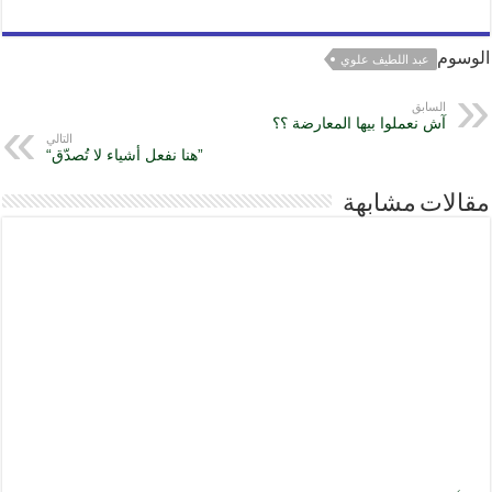
الوسوم
عبد اللطيف علوي
السابق
آش نعملوا بيها المعارضة ؟؟
التالي
”هنا نفعل أشياء لا تُصدّق“
مقالات مشابهة