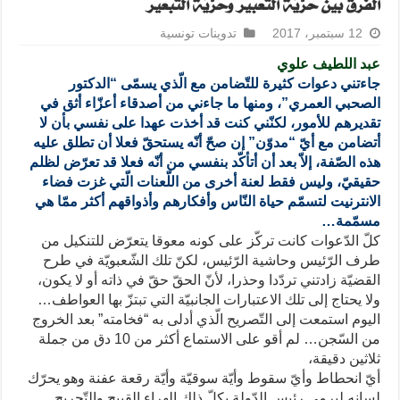
الفرق بين حرّيّة التّعبير وحرّيّة التّبعير
12 سبتمبر، 2017
تدوينات تونسية
عبد اللطيف علوي
جاءتني دعوات كثيرة للتّضامن مع الّذي يسمّى “الدكتور
الصحبي العمري”، ومنها ما جاءني من أصدقاء أعزّاء أثق في
تقديرهم للأمور، لكنّني كنت قد أخذت عهدا على نفسي بأن لا
أتضامن مع أيّ “مدوّن” إن صحّ أنّه يستحقّ فعلا أن تطلق عليه
هذه الصّفة، إلاّ بعد أن أتأكّد بنفسي من أنّه فعلا قد تعرّض لظلم
حقيقيّ، وليس فقط لعنة أخرى من اللّعنات الّتي غزت فضاء
الانترنيت لتسمّم حياة النّاس وأفكارهم وأذواقهم أكثر ممّا هي
مسمّمة…
كلّ الدّعوات كانت تركّز على كونه معوقا يتعرّض للتنكيل من
طرف الرّئيس وحاشية الرّئيس، لكنّ تلك الشّعبويّة في طرح
القضيّة زادتني تردّدا وحذرا، لأنّ الحقّ حقّ في ذاته أو لا يكون،
ولا يحتاج إلى تلك الاعتبارات الجانبيّة التي تبتزّ بها العواطف…
اليوم استمعت إلى التّصريح الّذي أدلى به “فخامته” بعد الخروج
من السّجن… لم أقو على الاستماع أكثر من 10 دق من جملة
ثلاثين دقيقة،
أيّ انحطاط وأيّ سقوط وأيّة سوقيّة وأيّة رقعة عفنة وهو يحرّك
لسانه ليرمي رئيس الدّولة بكلّ ذلك الهراء القبيح والتّجريح