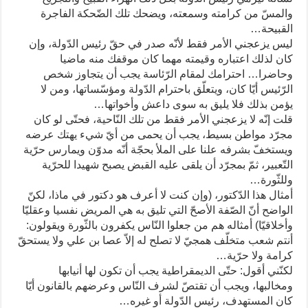
والمسّ من كرامته وسمعته، ويضحك تلك الضّحكة الفاجرة
القبيحة…
ليس يزعجني الأمر فقط لأنّه صدر في حقّ رئيس الدّولة، وإن
كان لذلك اعتباره وقيمته مهما كان موقفك منه ماضيا
وحاضرا… احترامك لمقام الرّئاسة يجب أن يتجاوز شخص
الرّئيس أيّا كان، ويتعلّق باحترام الدّولة ومؤسّساتها، ومن لا
يؤمن بذلك فلا يليق به سوى داعش وأخواتها…
قلت إنّه لا يزعجني الأمر فقط من تلك النّاحية، فحتّى لو كان
مجرّد مواطن بسيط، يجب أن يحمى من أيّ شيء يهتك عرضه
ويستخفّ بشرفه علنا على الملأ بحجّة أنّه مدوّن ويمارس حرّية
التّعبير، ثمّ بمجرّد أن يلقى عليه القبض يصبح شهيدا للحرّية
وللثّورة…
أمثال هذا الدّكتور، (وإن كنت لا أعرف هو دكتور في ماذا، لكنّ
الواضح أنّ الصّفة الأصحّ التي تليق به هي المريض نفسيا وعقليّا
وأخلاقيّا) أمثاله هم من جعلوا النّاس يكفرون بالثّورة ويقولون:
أنتم شعب متخلّف همجيّ لا تصلح له إلاّ عصا بن علي ولا يستحقّ
كرامة ولا حرّية…
لكنّني أقول: حتّى الديمقراطية يجب أن تكون لها أنيابها
ومخالبها، ويجب أن تقتصّ لشرف النّاس وعرضهم بالقانون أيّا
كان المستهدف، رئيس الدّولة أو غيره…