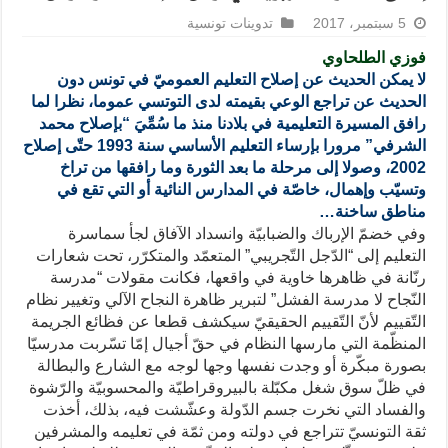
5 سبتمبر، 2017
تدوينات تونسية
فوزي الطلحاوي
لا يمكن الحديث عن إصلاح التعليم العموميّ في تونس دون
الحديث عن تراجع الوعي بقيمته لدى التوتسي عموما، نظرا لما
رافق المسيرة التعليمية في بلادنا منذ ما سُمِّيَ “بإصلاح محمد
الشرفي” مرورا بإرساء التعليم الأساسي سنة 1993 حتّى إصلاح
2002، وصولا إلى مرحلة ما بعد الثورة وما رافقها من تراخ
وتسيّب وإهمال، خاصّة في المدارس النائية أو التي تقع في
مناطق ساخنة…
وفي خضمّ الإرباك والضبابيّة وانسداد الآفاق لجأ سماسرة
التعليم إلى “الدّجل التّجريبي” المتعمّد والمتكرّر، تحت شعارات
رنّانة في ظاهرها خاوية في واقعها، فكانت مقولات “مدرسة
النّجاح لا مدرسة الفشل” لتبرير ظاهرة النجاح الآلي وتغيير نظام
التّقييم لأنّ التّقييم الحقيقيّ سيكشف قطعا عن فظائع الجريمة
المنظّمة التي مارسها النظام في حقّ أجيال إمّا تسّربت مدرسيّا
بصورة مبكّرة أو وجدت نفسها وجها لوجه مع الشارع والبطالة
في ظلّ سوق شغل مكبّلة بالبيروقراطيّة والمحسوبيّة والرّشوة
والفساد التي نخرت جسم الدّولة وعشّشت فيه، بذلك، أخذت
ثقة التونسيّ تتراجع في دولته ومن ثمّة في تعليمه والمشرفين