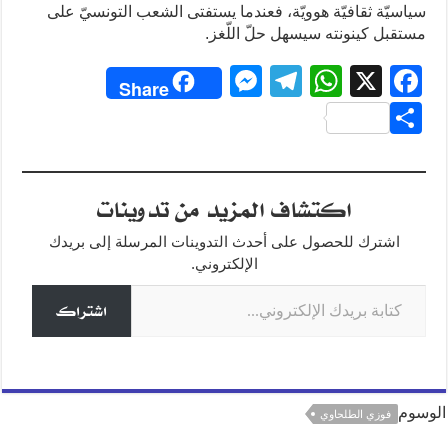
سياسيّة ثقافيّة هوويّة، فعندما يستفتى الشعب التونسيّ على
مستقبل كينونته سيسهل حلّ اللّغز.
M
T
W
X
F
Share
e
el
h
a
S
ss
e
at
c
h
e
gr
s
e
ar
اكتشاف المزيد من تدوينات
n
a
A
b
e
g
m
p
o
اشترك للحصول على أحدث التدوينات المرسلة إلى بريدك
o
p
er
الإلكتروني.
كتابة بريدك الإلكتروني...
k
اشتراك
الوسوم