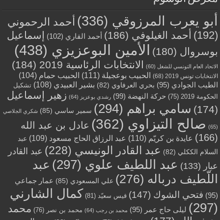
أبو يعرب المرزوقي
(336)
أحمد الرحموني
(192)
أحمد الغيلوفي
(186)
إسماعيل
أحمد القاري
(102)
الأمين البوعزيزي
(438)
بوسروال
(180)
الانتخابات الرئاسية 2019
(184)
الاتحاد العام التونسي للشغل
(60)
الحبيب بوعجيلة
(111)
الحبيب حمام
(104)
الانتخابات تونس 2019
(68)
بشير العبيدي
(108)
الطيب الجوادي
(95)
بحري العرفاوي
(82)
تشكيل
زهير إسماعيل
حركة النهضة
(99)
الحكومة 2019
(75)
رشدي بوعزيز
(64)
سامي براهم
(294)
(174)
سمير ساسي
(85)
شكري الجلاصي
صالح التيزاوي
(362)
عادل بن عبد الله
(65)
(166)
عايدة بن كريّم
(110)
عبد الرزاق الحاج مسعود
(109)
عبد
عبد القادر الونيسي
(228)
عبد القادر
السلام الككلي
(82)
عبد اللطيف علوي
(297)
عبد
عبار
(133)
اللّطيف درباله
(276)
عمار جماعي
علي المسعودي
(85)
كمال الشارني
فتحي الشوك
(147)
(95)
قيس سعيّد
(81)
(297)
محمد
ليلى حاج عمر
(95)
محمد بن نصر
(76)
محمد بن رجب
(64)