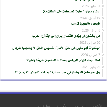
31 مايو، 2026
إدغار موران * قارئا لحركة ماي الطلابية
19 أبريل، 2026
البحر، والعجوز ترمب
8 أبريل، 2026
من يخشون أن يؤدّي انتصار إيران إلى ابتلاع العرب
20 فبراير، 2026
“جنايات أبو ظبي في حق الأمة”: شموس الحق لا يحجبها غربال
7 فبراير، 2026
لماذا يعد اتهام الرياض بمعاداة السامية طرحًا واهيًا؟
29 يناير، 2026
هل حركة النهضة في جيب سترة لوبيات الدوائر الغربية ؟!
الأشهر
الوسوم
الأخيرة
تعليقات