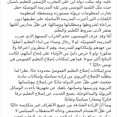
عليه، وقد مثّلت دولة ابن علي المخّرب الرّسمي للتعليم بامتياز،
حيث مثّل التلميذ التونسي ومن ثمّة المدرسة التوتسيّة حقل
تجارب لمنظومات تربويّة مستوردة ومسقطة كمنظومة
الكفايات التي أجبرت المدرسة الأساسيّة على تطبيقها دون
مراعاة لشروطها ومتطلباتها ووسائلها، في ظلّ مدارس أغلبها
يفتقر لأدنى شروط التّعليم والتعلّم.
أمّا وقد عرف التونسيون حجم الخراب الممنهج الذي ضرب
المدرسة العموميّة، لو لا رجال ونساء من ابناء التعليم أعطوا
من جهدهم وإمكاناتهم للمدرسة، وهم لا ينتظرون اعترافا ولا
شكورا، ولو لا حرص ذاتيّ من الأولياء على إنجاح أبنائهم، لكانت
النتائج أكثر سوءا. فما هي إمكانات إصلاح التعليم العمومي في
تونس حاليّا ؟
تبدو إمكانات إصلاح التعليم العموميّ محدودة جدّا، نظرا لما
يتطلّبه الإصلاح التربوي من إرادة سياسيّة وإمكانات مادية
ضخمة، ففي ظلّ عجز الدولة ماديّا عن إصلاح مؤسّساتها
التربوية وترميمها وصيانتها، ناهيك عن تجهيزها بأحدث الوسائل
التربويّة والبيداغوجيّة، يصبح الحديث عن إصلاح التعليم ترفا
فكريّا وشعارا سياسيّا ونقابيّا.
وبما أنّ الإرادة الصادقة من جميع الأطراف غير متكرّسة حاليّا
في ظلّ الانقسام المجتمعي وحالة الاستقطاب السياسي لا
يمكن ان نصلح ما يمكن إصلاحه من فساد نخر التعليم لعقود