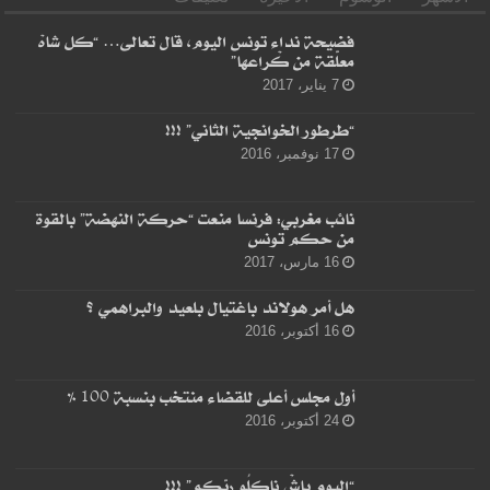
فضيحة نداء تونس اليوم، قال تعالى… “كل شاهْ
معلّقة من كْراعها”
7 يناير، 2017
“طرطور الخوانجية الثاني” !!!
17 نوفمبر، 2016
نائب مغربي: فرنسا منعت “حركة النهضة” بالقوة
من حكم تونس
16 مارس، 2017
هل أمر هولاند باغتيال بلعيد والبراهمي ؟
16 أكتوبر، 2016
أول مجلس أعلى للقضاء منتخب بنسبة 100 %
24 أكتوبر، 2016
“اليوم باشْ ناكلُو ربّكم” !!!