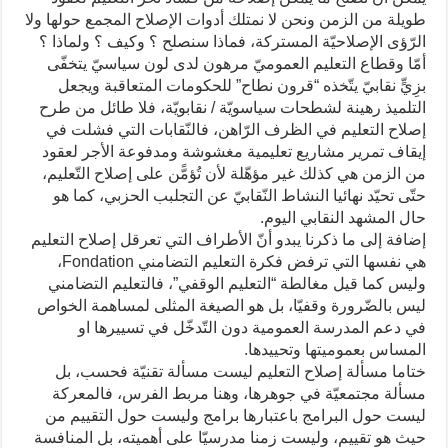
طويلة من الزمن ونحن لا نمتلك أدوات الإصلاح المجمع حولها ولا
الرّؤى الإصلاحيّة المستركة، فماذا سنصلح ؟ وكيف ؟ ولماذا ؟
أمّا وقطاع التعليم العموميّ مرهون لدى لون سياسيّ يتخفّى
بزِيٍّ نقابيّ يتّخذه “قرون نطاح” للحكومات المتعاقبة ويجعل
التلميذ رهينة لشطحات سياسويّة / نقابويّة، فلا طائل من طرح
إصلاح التعليم في الظرف الرّاهن، فالنّقابات التي فشلت في
إيقاف تمرير مشاريع تعليمية مغشوشة ومدفوعة الأجر لعقود
من الزمن هي كذلك غير مؤهّلة لأن تُؤمًّن على إصلاح التّعليم،
حتّى تحيّد نهائيا النشاط النّقابيّ عن التجلبب الحزبي، كما هو
حال المشهد النقابي اليوم.
إضافة إلى ما ذكرنا يبدو أنّ الأطراف التي تعرقل إصلاح التعليم
هي نفسها التي ترفض فكرة التعليم التضامني Fondation،
وليس كما قيل مغالطة “التعليم الوقفي”، فالتعليم التضامني
ليس بالضّرورة وقفيّا، بل هو الصيغة المثلى لمساهمة الخواص
في دعم المدرسة العمومية دون التّدخّل في تسييرها او
المساس بعموميتها وتحييدها.
ختاما مسألة إصلاح التعليم ليست مسألة تقنيّة فحسب، بل
مسألة مجتمعيّة في جوهرها، وهنا مربط الفرس، فالمعركة
ليست حول البرامج باعتبارها برامج وليست حول التقييم من
حيث هو تقييم، وليست زمنا مدرسيّا على أهميته، بل المنافسة