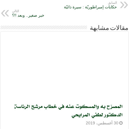
السابق
حكايات إمبراطوريّة : سيرة ذاتيّة
التالي
خبر صغير.. وبعد !!؟
مقالات مشابهة
المصرّح به والمسكوت عنه في خطاب مرشح الرئاسة
الدكتور لطفي المرايحي
30 أغسطس، 2019