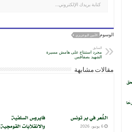
g
m
p
o
er
p
o
k
الوسوم
الأمين البوعزيزي
السابق
مجرد استنتاج على هامش مسيرة
الشهيد بصفاقس
مقالات مشابهة
حق
حًا
الڨُعر في بر تونس
فايروس السلفية
والانقلابات القومجية
6 يونيو، 2026