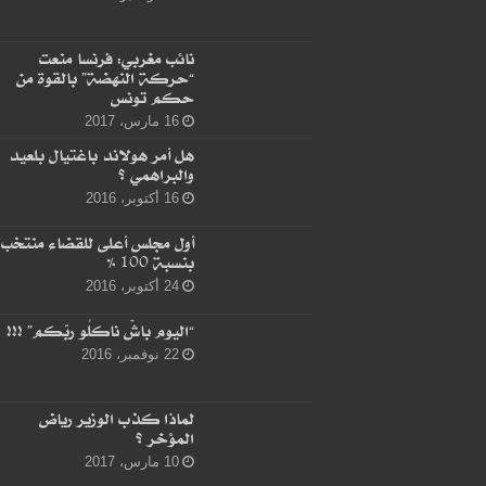
نائب مغربي: فرنسا منعت
“حركة النهضة” بالقوة من
حكم تونس
16 مارس، 2017
هل أمر هولاند باغتيال بلعيد
والبراهمي ؟
16 أكتوبر، 2016
أول مجلس أعلى للقضاء منتخب
بنسبة 100 %
24 أكتوبر، 2016
“اليوم باشْ ناكلُو ربّكم” !!!
22 نوفمبر، 2016
لماذا كذب الوزير رياض
المؤخر ؟
10 مارس، 2017