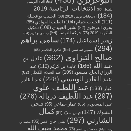
الاتحاد العام التونسي
الانتخابات الرئاسية 2019
للشغل
(60)
(184)
الحبيب بوعجيلة
الانتخابات تونس 2019
(68)
(111)
الحبيب حمام
(104)
الطيب الجوادي
(95)
بشير العبيدي
(108)
بحري العرفاوي
(82)
تشكيل
حركة النهضة
(99)
الحكومة 2019
(75)
رشدي بوعزيز
(64)
سامي براهم
زهير إسماعيل
(174)
(294)
سمير ساسي
(85)
شكري الجلاصي
(65)
صالح التيزاوي
(362)
عادل بن
عبد الله
(166)
عايدة بن كريّم
(110)
عبد
الرزاق الحاج مسعود
(109)
عبد السلام الككلي
(82)
عبد القادر الونيسي
(228)
عبد القادر
عبد اللطيف علوي
عبار
(133)
(297)
عبد اللّطيف درباله
(276)
فتحي
عمار جماعي
(95)
علي المسعودي
(85)
كمال
الشوك
(147)
قيس سعيّد
(81)
الشارني
(297)
ليلى حاج عمر
(95)
محمد بن
محمد ضيف الله
محمد بن نصر
(76)
رجب
(64)