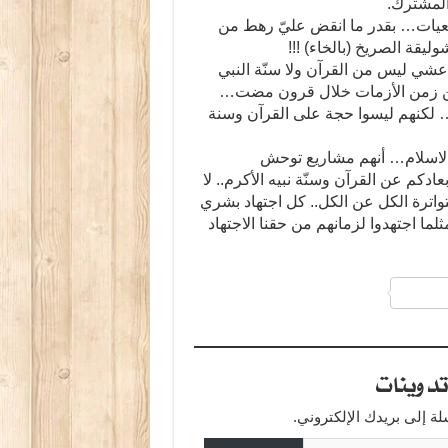
المشترك.
جعيات… بقدر ما انقض عليّ رهط من
قة الصريخ (بالخاء) !!!
ن داعشي ليس من القرآن ولا سنّة النبي
مين زمن الأزمات خلال قرون مضت…
 لكنهم ليسوا حجة على القرآن وسنة
ك بالاسلام… أنهم مشاريع توحش
دكم عن القرآن وسنّة نبيه الأكرم.. لا
متواترة الكل عن الكل.. كل اجتهاد بشري
لما اجتهدوا لزمانهم من حقنا الاجتهاد
a
دوينات
 إلى بريدك الإلكتروني.