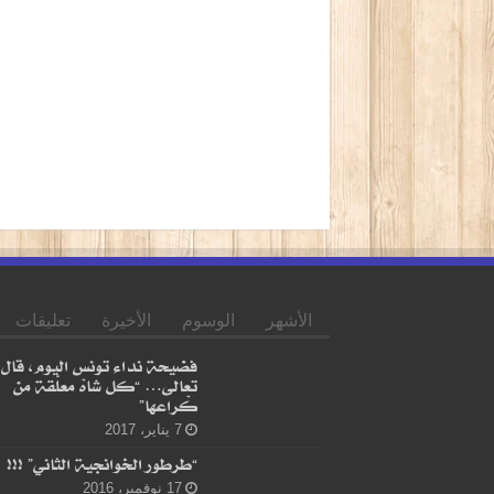
الأشهر
الوسوم
الأخيرة
تعليقات
فضيحة نداء تونس اليوم، قال
تعالى… “كل شاهْ معلّقة من
كْراعها”
7 يناير، 2017
“طرطور الخوانجية الثاني” !!!
17 نوفمبر، 2016