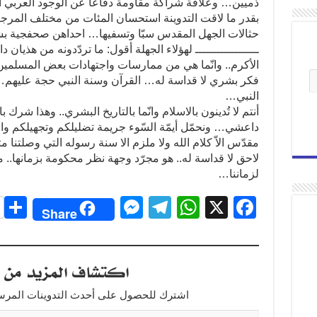
ذميين… وعلاقة شراكة مقاومة دفاعا عن الوجود العربي 
بقدر ما لاقت التدوينة استحسان المئات من مختلف المر
حثالات
الجهل المقدس سبّا وتسفيها… احداهن صحفجية بشولي
ــــــــــــــــــ لهؤلاء الجهلة أقول: ما تردّدونه من هذيا
الأكرم.. وانّما هي من ممارسات واجتهادات بعض المسل
فكر بشري لا قداسة له… القرآن وسنة النبي حجة عليهم…
النبي…
أنتم لا تُدينون بالاسلام وانّما بالتاريخ البشري.. وهذا شر
داعشي… ونحمّل أيمّة السّوء جريمة تضليلكم وتجهيلكم وابعا
مقدّس الاّ كلام الله ولا ملزم الا سنة رسوله التي وصلتنا 
لاحق لا قداسة له.. هو مجرّد وجهة نظر محكومة بزمانها.. مث
لزماننا…
S
M
T
W
X
F
Share
h
e
el
h
a
r
ss
e
at
c
اكتشاف المزيد من ت
e
e
gr
s
e
n
a
A
b
اشترك للحصول على أحدث التدوينات المرسلة