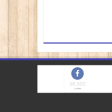
38,502
معجب