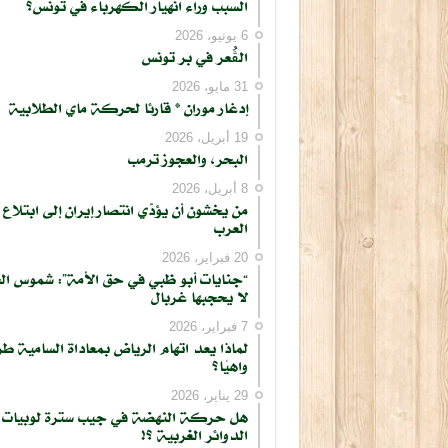
السبب وراء انهيار الكهرباء في تونس؟
6 يونيو، 2026
الڨُعر في بر تونس
31 مايو، 2026
إدغار موران * قارئا لحركة ماي الطلابية
19 أبريل، 2026
البحر، والعجوز ترمب
8 أبريل، 2026
من يخشون أن يؤدّي انتصار إيران إلى ابتلاع
العرب
20 فبراير، 2026
“جنايات أبو ظبي في حق الأمة”: شموس ال
لا يحجبها غربال
7 فبراير، 2026
لماذا يعد اتهام الرياض بمعاداة السامية طر
واهيًا؟
29 يناير، 2026
هل حركة النهضة في جيب سترة لوبيات
الدوائر الغربية ؟!