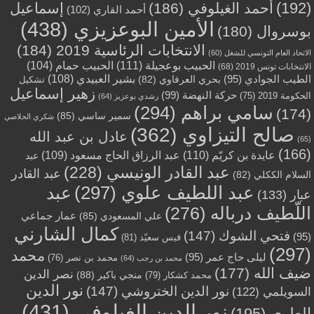
(192)
أحمد الغيلوفي
(186)
إسماعيل
أحمد القاري
(102)
الأمين البوعزيزي
(438)
بوسروال
(180)
الانتخابات الرئاسية 2019
(184)
الاتحاد العام التونسي للشغل
(60)
الحبيب بوعجيلة
(111)
الحبيب حمام
(104)
الانتخابات تونس 2019
(68)
بشير العبيدي
(108)
الطيب الجوادي
(95)
بحري العرفاوي
(82)
تشكيل
زهير إسماعيل
حركة النهضة
(99)
الحكومة 2019
(75)
رشدي بوعزيز
(64)
سامي براهم
(294)
(174)
سمير ساسي
(85)
شكري الجلاصي
صالح التيزاوي
(362)
عادل بن عبد الله
(65)
(166)
عايدة بن كريّم
(110)
عبد الرزاق الحاج مسعود
(109)
عبد
عبد القادر الونيسي
(228)
عبد القادر
السلام الككلي
(82)
عبد اللطيف علوي
(297)
عبد
عبار
(133)
اللّطيف درباله
(276)
عمار جماعي
علي المسعودي
(85)
كمال الشارني
فتحي الشوك
(147)
(95)
قيس سعيّد
(81)
(297)
محمد
ليلى حاج عمر
(95)
محمد بن نصر
(76)
محمد بن رجب
(64)
ضيف الله
(177)
نصر الدين
منجي باكير
(88)
محمد كشكار
(79)
نور الدين
نور الدين الختروشي
(147)
السويلمي
(122)
نور الدين الغيلوفي
(431)
العلوي
(195)