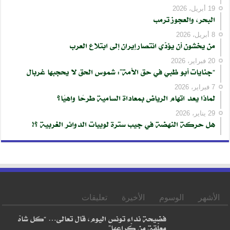
19 أبريل، 2026
البحر، والعجوز ترمب
8 أبريل، 2026
من يخشون أن يؤدّي انتصار إيران إلى ابتلاع العرب
20 فبراير، 2026
“جنايات أبو ظبي في حق الأمة”: شموس الحق لا يحجبها غربال
7 فبراير، 2026
لماذا يعد اتهام الرياض بمعاداة السامية طرحًا واهيًا؟
29 يناير، 2026
هل حركة النهضة في جيب سترة لوبيات الدوائر الغربية ؟!
الأشهر
الوسوم
الأخيرة
تعليقات
فضيحة نداء تونس اليوم، قال تعالى… “كل شاهْ
معلّقة من كْراعها”