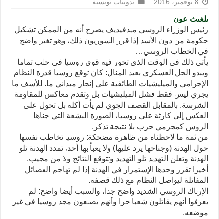
8 نوفمبر، 2016
تدوينات تونسية
بلغيث عون
رئيس الوزراء الروسي ميدفيديف يصرح أنه من الممكن تشكيل
حكومة من دون الأسد إذا قرر السوريون ذلك، وهو تغير واضح
في الخطاب الروسي…
يأتي ذلك في الوقت الذي تخور فيه قوى روسيا في حلب تماما
ويبدو الحل العسكري بعيد المنال: كان توقع روسيا قدرة النظام
الإجرامي والميليشيات الطائفية على إنجاز ميداني ما. للأسف ما
يجري ليس فقط فشل الميليشيات بل وتقدم معاكس للمقاومة
الشرسة. بالمقابل القصف الجوي لم يأت أكله بل تحول على
العكس إلى كارثة على روسيا، الصورة البشعة التي جناها
الروس كمجرمي حرب بلا نتيجة تذكر.
من ثمة ما لاحظناه من ظاهرة مضحكة: روسيا تخاطب نفسها
حول الهدنة (وجناحها يرد عليها) ولا يعبأ بها أحد، تمدد الهدنة تلو
الهدنة وتعلن التهديد تلو التهديد وتتوقع النتائج ولا من مجيب.
أخيرا تقرر وحدها الإستمرار في الهدنة إذا لم تهاجم الفصائل
المقاتلة ليواصل النظام مع ذلك قصفه.
الإرباك الروسي الشديد واضح جدا، والسبب أيضا واضح: لم
يعرفوا أنهم يقاتلون شعبا حرا وأنهم يصنعون مجد روسيا في غير
موضعه.