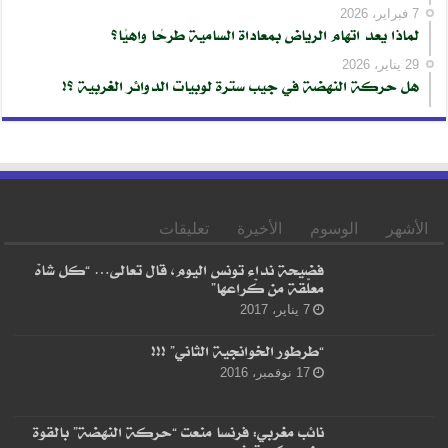
7 فبراير، 2026
لماذا يعد اتهام الرياض بمعاداة السامية طرحًا واهيًا؟
29 يناير، 2026
هل حركة النهضة في جيب سترة لوبيات الدوائر الغربية ؟!
الأشهر
الوسوم
الأخيرة
تعليقات
فضيحة نداء تونس اليوم، قال تعالى… “كل شاهْ
معلّقة من كْراعها”
7 يناير، 2017
“طرطور الخوانجية الثاني” !!!
17 نوفمبر، 2016
نائب مغربي: فرنسا منعت “حركة النهضة” بالقوة