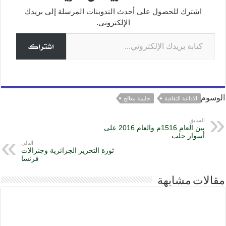
g
m
p
o
اشترك للحصول على أحدث التدوينات المرسلة إلى بريدك
o
p
er
الإلكتروني.
كتابة بريدك الإلكتروني...
k
اشتراك
الوسوم
الاذاعة الثقافية
حليمة معالج
السابق
بين العام 1516م والعام 2016 على
أسوار حلب
التالي
ثورة التحرير الجزائرية وجنرالات
فرنسا
مقالات مشابهة