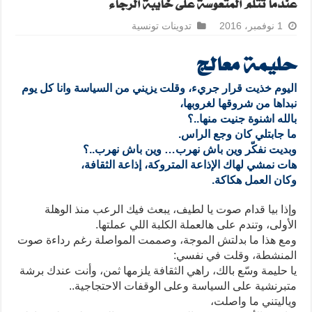
عندما تتلم المتعوسة على خايبة الرجاء
1 نوفمبر، 2016
تدوينات تونسية
حليمة معالج
اليوم خذيت قرار جريء، وقلت يزيني من السياسة وانا كل يوم
نبداها من شروقها لغروبها،
بالله اشنوة جنيت منها..؟
ما جابتلي كان وجع الراس.
وبديت نفكّر وين باش نهرب… وين باش نهرب..؟
هات نمشي لهاك الإذاعة المتروكة، إذاعة الثقافة،
وكان العمل هكاكة.
وإذا بيا قدام صوت يا لطيف، يبعث فيك الرعب منذ الوهلة
الأولى، وتندم على هالعملة الكلبة اللي عملتها.
ومع هذا ما بدلتش الموجة، وصممت المواصلة رغم رداءة صوت
المنشطة، وقلت في نفسي:
يا حليمة وسّع بالك، راهي الثقافة يلزمها ثمن، وأنت عندك برشة
متبرنشية على السياسة وعلى الوقفات الاحتجاجية..
وياليتني ما واصلت،