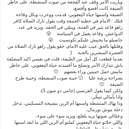
وياريت الأمر وقف عند الفجعة من صوت المنشطة، على خاطر
الضيفة كانت أفضع وأفضع،
الضيفة واسمها حياة اليعقوبي، قدمت ووخرت وبكل وقاحة
قتلك : الامام في خطبة الجمعة وقت يقول تارك الصلاة كافر
راهو قاعد يثير في الفتنة، وينمّي في الحقد، ويزيد في عدد
الدواعش، وقاعد يعمل في السياسة
😮
حاصيلو ما نخبيش عليكم تكونسيت
😮
وقلتلها بالحق عيب عليه الامام، حقو يقول راهو تارك الصلاة من
العشرة المبشرين بالجنة
(:
بعدما قطعت كل أمل من الضّيفة، قلت في نفسي اكيد المضيّفة
باش تتدارك الأمر وتصلح ما أفسدته حياة اليعقوبي، على خاطر
مانيش حمل خيبتين وراء بعضهم
🙁
بصراحة برشة عليا
🙁
خيبة صوت المنشطة، وخيبة طرح
الضيفة
🙁
ولكن كيما يقول الفرنسي (جامي دو صون 3)،
واذا بآمالي تتبخّر،
وذا بهاك المنشطة واسمها أم الزين بنشيخة المسكيني، تدخل
دخلة موش نورمال،
وعمّالي صوتها يزيد يلعلع، ويزيد سوء على سوء،
واللي خلاتو حياة اليعقوبي كملتو أم الزين اللي ما ابعد اسمها
على صوتها وعلى الفاظها.