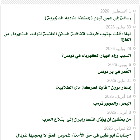
1 أغسطس، 2026
رسالة إلى عمي تبون (هكذا يناديه الدزيرية)
30 يوليو، 2026
لماذا ألغت جنوب أفريقيا اتفاقية السفن العائمة لتوليد الكهرباء من
الغاز؟
28 يوليو، 2026
السبب وراء انهيار الكهرباء في تونس؟
6 يونيو، 2026
الڨُعر في بر تونس
31 مايو، 2026
إدغار موران * قارئا لحركة ماي الطلابية
19 أبريل، 2026
البحر، والعجوز ترمب
8 أبريل، 2026
من يخشون أن يؤدّي انتصار إيران إلى ابتلاع العرب
20 فبراير، 2026
“جنايات أبو ظبي في حق الأمة”: شموس الحق لا يحجبها غربال