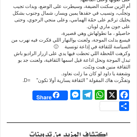
أم الزين سكتت الضيفة، وسيطرت على الوضع، وبدات تجيب
وتجلّب، وتسيب في حقدها يمين ويسار، شمال وجنوب بشكل
يخليك ترحّم على حمّة الهمامي، وعلى منجي الرحوي، وحتى
على جون ماري لوبان.
حاصيلو ، ما نطولهاش وهي قصيرة،
فيسع بدلت الموجة، ولعنت بوالنهار اللي فكرت فيه نهرب من
السياسة للثقافة في إذاعة تونسية
🙁
وكرهت اللحظة اللي تحطت فيها يدي على ازرار الراديو باش
تبدل الموجة ونحل اذاعة قيل اسمها الثقافية، ولعنت جد بو
الثقافة منين هبت ودبّت،
وشعفة يا داود لو كان ما زلت نعاود.
وتفكّرت هاك المقولة ” الثقافة يسارية أولا تكون”
=D
.
M
T
W
X
F
Share
e
el
h
a
S
ss
e
at
c
h
e
gr
s
e
ar
اكتشاف المزيد من تدوينات
n
a
A
b
e