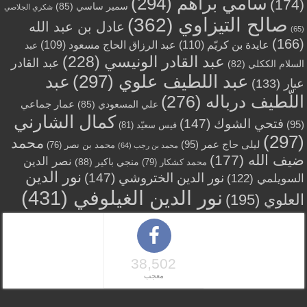
سامي براهم
(294)
(174)
سمير ساسي
(85)
شكري الجلاصي
صالح التيزاوي
(362)
عادل بن عبد الله
(65)
(166)
عايدة بن كريّم
(110)
عبد الرزاق الحاج مسعود
(109)
عبد
عبد القادر الونيسي
(228)
عبد القادر
السلام الككلي
(82)
عبد اللطيف علوي
(297)
عبد
عبار
(133)
اللّطيف درباله
(276)
عمار جماعي
علي المسعودي
(85)
كمال الشارني
فتحي الشوك
(147)
(95)
قيس سعيّد
(81)
(297)
محمد
ليلى حاج عمر
(95)
محمد بن نصر
(76)
محمد بن رجب
(64)
ضيف الله
(177)
نصر الدين
منجي باكير
(88)
محمد كشكار
(79)
نور الدين
نور الدين الختروشي
(147)
السويلمي
(122)
نور الدين الغيلوفي
(431)
العلوي
(195)
38,502
معجب